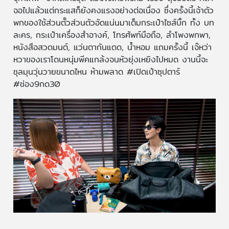
จอไปแล้วแต่กระแสก็ยังคงแรงอย่างต่อเนื่อง ซึ่งครั้งนี้เจ้าตัว
พกของใช้ส่วนตั๊วส่วนตัวอัดแน่นมาเต็มกระเป๋าไซส์บิ๊ก ทั้ง บท
ละคร, กระเป๋าเครื่องสำอางค์, โทรศัพท์มือถือ, ลำโพงพกพา,
หนังสือสวดมนต์, แว่นตากันแดด, น้ำหอม แถมครั้งนี้ เจ๊หว่า
หวาของเราโดนหนุ่มพีคแกล้งจนหัวยุ่งเหยิงไปหมด งานนี้จะ
ชุลมุนวุ่นวายขนาดไหน ห้ามพลาด #เปิดเป๋าซุปตาร์
#ช่อง9กด30