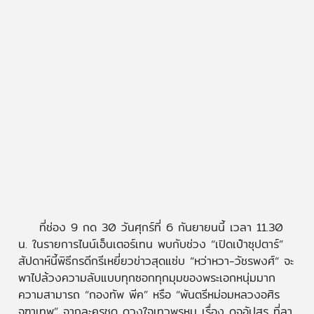
ที่ช่อง 9 กด 30 วันศุกร์ที่ 6 กันยายนนี้ เวลา 11.30
น. ในรายการไนน์เอ็นเตอร์เทน พบกับช่วง “เปิดเป๋าซุปตาร์”
สัปดาห์นี้พิธีกรดีกรีเหยี่ยวข่าวสุดแซ่บ “หว่าหวา-วัชรพงศ์“ จะ
พาไปล้วงความลับแบบทุกซอกทุกมุมของพระเอกหนุ่มมาก
ความสามารถ “กองทัพ พีค” หรือ “พันตรีหม่อมหลวงอศิร
จุฑาเทพ” จากละครชุด ดวงใจเทวพรหม เรื่อง ดุจอัปสร ที่ลา