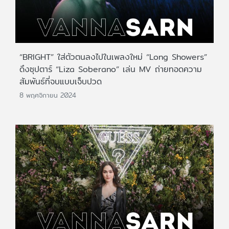
“BRIGHT” ใส่ตัวตนลงไปในเพลงใหม่ “Long Showers”
ดึงซุปตาร์ “Liza Soberano” เล่น MV ถ่ายทอดความ
สัมพันธ์ที่จบแบบเจ็บปวด
8 พฤศจิกายน 2024