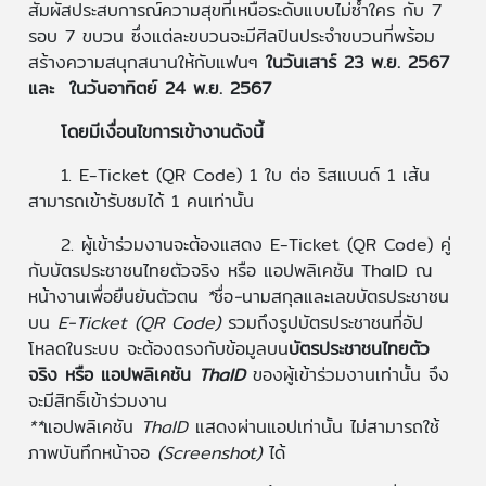
สัมผัสประสบการณ์ความสุขที่เหนือระดับแบบไม่ซ้ำใคร กับ 7
รอบ 7 ขบวน ซึ่งแต่ละขบวนจะมีศิลปินประจำขบวนที่พร้อม
สร้างความสนุกสนานให้กับแฟนๆ
ในวันเสาร์ 23 พ.ย. 2567
และ ในวันอาทิตย์ 24 พ.ย. 2567
โดยมีเงื่อนไขการเข้างานดังนี้
1. E-Ticket (QR Code) 1 ใบ ต่อ ริสแบนด์ 1 เส้น
สามารถเข้ารับชมได้ 1 คนเท่านั้น
2. ผู้เข้าร่วมงานจะต้องแสดง E-Ticket (QR Code) คู่
กับบัตรประชาชนไทยตัวจริง หรือ แอปพลิเคชัน ThaID ณ
หน้างานเพื่อยืนยันตัวตน
*
ชื่อ
-
นามสกุลและเลขบัตรประชาชน
บน
E-Ticket (QR Code)
รวมถึงรูปบัตรประชาชนที่อัป
โหลดในระบบ
จะต้องตรงกับข้อมูลบน
บัตรประชาชนไทยตัว
จริง
หรือ
แอปพลิเคชัน
ThaID
ของผู้เข้าร่วมงานเท่านั้น
จึง
จะมีสิทธิ์เข้าร่วมงาน
**
แอปพลิเคชัน
ThaID
แสดงผ่านแอปเท่านั้น
ไม่สามารถใช้
ภาพบันทึกหน้าจอ
(Screenshot)
ได้