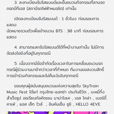
3. ลงทะเบียนรับริสแบนด์และขึ้นขบวนกิจกรรมที่ลานจอ
ดรถบีทีเอส (สถานีรถไฟฟ้าหมอชิต) เท่านั้น
เปิดลงทะเบียนรับริสแบนด์ : 1 ชั่วโมง ก่อนรอบการ
แสดง
นัดหมายรวมตัวเพื่อเข้าขบวน BTS : 30 นาที ก่อนรอบการ
แสดง
4. สามารถแลกรับริสแบนด์ได้ที่หน้างานเท่านั้น ไม่มีการ
จัดส่งไปยังที่อยู่ในทุกกรณี
5. เนื่องจากมีข้อจำกัดเรื่องเวลาในการเคลื่อนขบวนรถ
กรณีผู้ร่วมงานมาช้ากว่าเวลาที่กำหนด ทีมงานขอสงวนสิทธิ์
การเข้าร่วมกิจกรรมและไม่คืนเงินในทุกกรณี
ขอบคุณผู้สนับสนุนขบวนเเห่งความสุขใน SkyTrain
Music Fest ได้แก่ กรุงไทย-แอกซ่า ประกันชีวิต , บะหมี่กึ่ง
สำเร็จรูป ออเรียนทัลคิตเชน มาม่าโอเค , เอส โคล่า , เบอร์ดี้
คาเฟ่ , แอส เซ็ท ไวส์ , ชินคันเซ็น ซูชิ , HELLO 4EVE