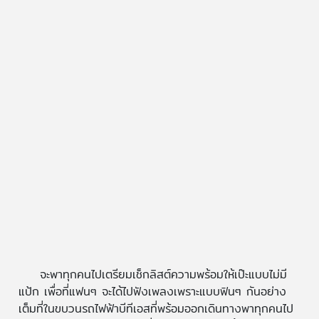
จะพาทุกคนไปเตรียมเช็กลิสต์ความพร้อมให้เป๊ะแบบไม่มี
แป้ก เพื่อที่แฟนๆ จะได้ไปฟังเพลงเพราะแบบฟินๆ กันอย่าง
เต็มที่ในขบวนรถไฟฟ้าบีทีเอสที่พร้อมออกเดินทางพาทุกคนไป