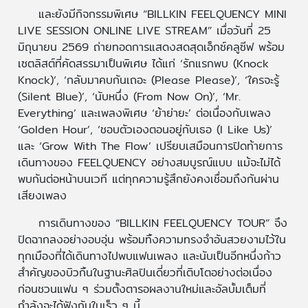
และยังมีกิจกรรมพิเศษ “BILLKIN FEELQUENCY MINI
LIVE SESSION ONLINE LIVE STREAM” เมื่อวันที่ 25
มิถุนายน 2569 ถ่ายทอดการแสดงสดสุดเอ็กซ์คลูซีฟ พร้อม
เซตลิสต์ที่คัดสรรมาเป็นพิเศษ ได้แก่ ‘รักแรกพบ (Knock
Knock)’, ‘กลับมาคบกันเถอะ (Please Please)’, ‘ใครจะรู้
(Silent Blue)’, ‘นับหนึ่ง (From Now On)’, ‘Mr.
Everything’ และเพลงพิเศษ ‘ย้าย่ายะ’ ต่อเนื่องกับเพลง
‘Golden Hour’, ‘ชอบตัวเองตอนอยู่กับเธอ (I Like Us)’
และ ‘Grow With The Flow’ เปรียบเสมือนการปิดท้ายการ
เดินทางของ FEELQUENCY อย่างสมบูรณ์แบบ แม้จะไม่ได้
พบกันต่อหน้าบนเวที แต่ทุกความรู้สึกยังคงเชื่อมถึงกันผ่าน
เสียงเพลง
การเดินทางของ “BILLKIN FEELQUENCY TOUR” จึง
ปิดฉากลงอย่างอบอุ่น พร้อมทิ้งความทรงจำอันสวยงามไว้ใน
ทุกเมืองที่ได้เดินทางไปพบแฟนเพลง และนับเป็นอีกหนึ่งก้าว
สำคัญของบิวกิ้นในฐานะศิลปินเดี่ยวที่เติบโตอย่างต่อเนื่อง
ก่อนชวนแฟน ๆ ร่วมตั้งตารอผลงานใหม่และอัลบั้มเต็มที่
กำลังจะได้ฟังกันในเร็ว ๆ นี้