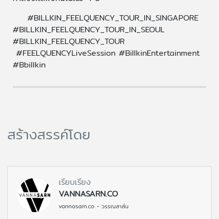
#BILLKIN_FEELQUENCY_TOUR_IN_SINGAPORE
#BILLKIN_FEELQUENCY_TOUR_IN_SEOUL
#BILLKIN_FEELQUENCY_TOUR
#FEELQUENCYLiveSession #BillkinEntertainment
#Bbillkin
สร้างสรรค์โดย
เรียบเรียง
VANNASARN.CO
vannasarn.co - วรรณสาส์น