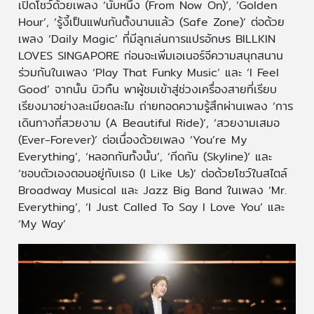
เปิดโชว์ด้วยเพลง ‘นับหนึ่ง (From Now On)’, ‘Golden
Hour’, ‘รู้งี้เป็นแฟนกันตั้งนานแล้ว (Safe Zone)’ ต่อด้วย
เพลง ‘Daily Magic’ ที่มีลูกเล่นการแปรอักษร BILLKIN
LOVES SINGAPORE ก่อนจะเพิ่มเอเนอร์จีความสนุกสนาน
ร่วมกันในเพลง ‘Play That Funky Music’ และ ‘I Feel
Good’ จากนั้น บิวกิ้น พาผู้ชมเข้าสู่ช่วงเครื่องสายที่เรียบ
เรียงมาอย่างละเมียดละไม ถ่ายทอดความรู้สึกผ่านเพลง ‘การ
เดินทางที่สวยงาม (A Beautiful Ride)’, ‘สวยงามเสมอ
(Ever-Forever)’ ต่อเนื่องด้วยเพลง ‘You’re My
Everything’, ‘หลอกกันทั้งนั้น’, ‘กีดกัน (Skyline)’ และ
‘ชอบตัวเองตอนอยู่กับเธอ (I Like Us)’ ต่อด้วยโชว์ในสไตล์
Broadway Musical และ Jazz Big Band ในเพลง ‘Mr.
Everything’, ‘I Just Called To Say I Love You’ และ
‘My Way’