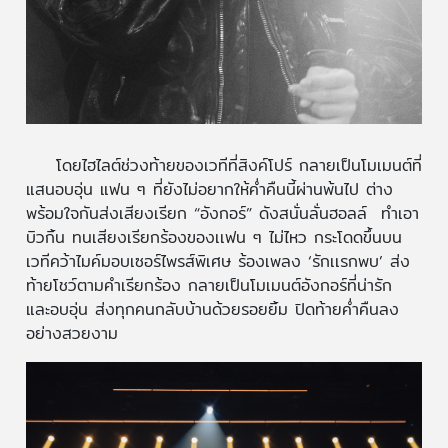
โดยไฮไลต์ช่วงท้ายของเวทีที่สิงค์โปร์ กลายเป็นโมเมนต์ที่
แสนอบอุ่น แฟน ๆ ที่ยังไม่อยากให้ค่ำคืนนี้ผ่านพ้นไป ต่าง
พร้อมใจกันส่งเสียงเรียก “อังกอร์” ดังสนั่นลั่นฮอลล์ ทำเอา
บิวกิ้น ทนเสียงเรียกร้องของเเฟน ๆ ไม่ไหว กระโดดขึ้นบน
เวทีคว้าไมค์มอบเซอร์ไพรส์พิเศษ ร้องเพลง ‘รักเเรกพบ’ ส่ง
ท้ายโชว์ตามคำเรียกร้อง กลายเป็นโมเมนต์อังกอร์ที่น่ารัก
และอบอุ่น ส่งทุกคนกลับบ้านด้วยรอยยิ้ม ปิดท้ายค่ำคืนลง
อย่างสวยงาม