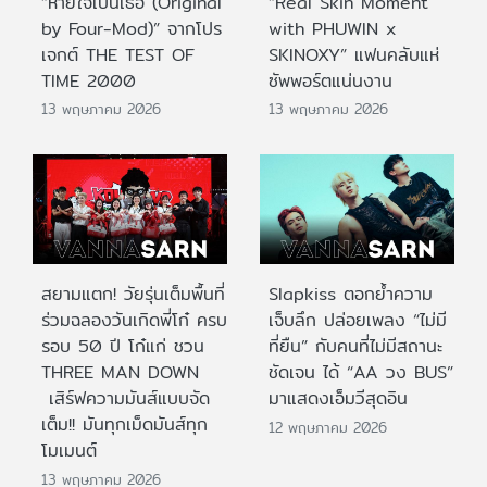
“หายใจเป็นเธอ (Original
“Real Skin Moment
by Four-Mod)” จากโปร
with PHUWIN x
เจกต์ THE TEST OF
SKINOXY” แฟนคลับแห่
TIME 2000
ซัพพอร์ตแน่นงาน
13 พฤษภาคม 2026
13 พฤษภาคม 2026
สยามแตก! วัยรุ่นเต็มพื้นที่
Slapkiss ตอกย้ำความ
ร่วมฉลองวันเกิดพี่โก๋ ครบ
เจ็บลึก ปล่อยเพลง “ไม่มี
รอบ 50 ปี โก๋แก่ ชวน
ที่ยืน” กับคนที่ไม่มีสถานะ
THREE MAN DOWN
ชัดเจน ได้ “AA วง BUS”
เสิร์ฟความมันส์แบบจัด
มาแสดงเอ็มวีสุดอิน
เต็ม!! มันทุกเม็ดมันส์ทุก
12 พฤษภาคม 2026
โมเมนต์
13 พฤษภาคม 2026