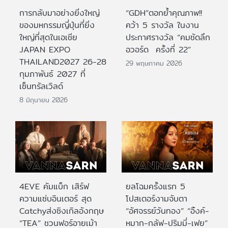
การกลับมาอย่างยิ่งใหญ่
“GDH”ตอกย้ำคุณภาพ!!
ของมหกรรมญี่ปุ่นที่ยิ่ง
คว้า 5 รางวัล ในงาน
ใหญ่ที่สุดในเอเชีย
ประกาศรางวัล “คมชัดลึก
JAPAN EXPO
อวอร์ด ครั้งที่ 22”
THAILAND2027 26-28
29 พฤษภาคม 2026
กุมภาพันธ์ 2027 ที่
เซ็นทรัลเวิลด์
8 มิถุนายน 2026
4EVE คัมแบ็ก เสิร์ฟ
ยลโฉมครั้งแรก 5
ความแซ่บอินเตอร์ สุด
โปสเตอร์งามจับตา
Catchyส่งซิงเกิลอังกฤษ
“อัศจรรย์วันทอง” “อิ้งค์-
“TEA” ชวนฟอร์อายเม้า
หมาก-กลัฟ-ปริมมี่-เฟย”