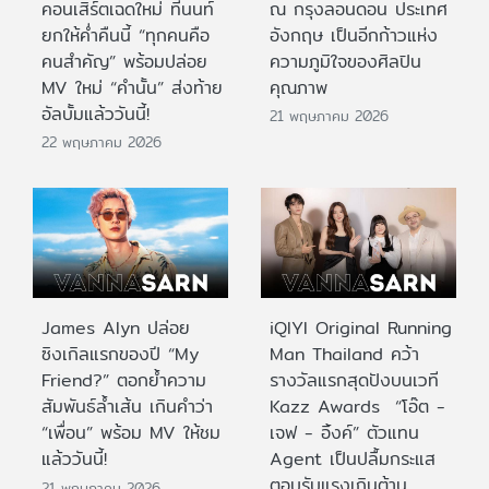
คอนเสิร์ตเฉดใหม่ ที่นนท์
ณ กรุงลอนดอน ประเทศ
ยกให้ค่ำคืนนี้ “ทุกคนคือ
อังกฤษ เป็นอีกก้าวแห่ง
คนสำคัญ” พร้อมปล่อย
ความภูมิใจของศิลปิน
MV ใหม่ “คำนั้น” ส่งท้าย
คุณภาพ
อัลบั้มแล้ววันนี้!
21 พฤษภาคม 2026
22 พฤษภาคม 2026
James Alyn ปล่อย
iQIYI Original Running
ซิงเกิลแรกของปี “My
Man Thailand คว้า
Friend?” ตอกย้ำความ
รางวัลแรกสุดปังบนเวที
สัมพันธ์ล้ำเส้น เกินคำว่า
Kazz Awards “โอ๊ต -
“เพื่อน” พร้อม MV ให้ชม
เจฟ - อิ้งค์” ตัวแทน
แล้ววันนี้!
Agent เป็นปลื้มกระแส
ตอบรับแรงเกินต้าน
21 พฤษภาคม 2026