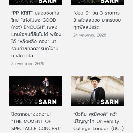
“PP KRIT” ปล่อยซิงเกิล
“ช่อง 9” จัด 3 รายการ
ใหม่ “เก่งไม่พอ GOOD
3 สไตล์ลงจอ มาครบจบ
(not) ENOUGH” เพลง
ทุกฟีลสปอร์ต
แทนใจคนที่ลืมไม่ได้ พร้อม
24 พฤษภาคม 2026
ได้ “หลิงหลิง คอง” มา
ร่วมถ่ายทอดอารมณ์ผ่าน
มิวสิควิดีโอ
25 พฤษภาคม 2026
ปิดฉากอย่างงดงาม!
“บิวกิ้น พุฒิพงศ์” คว้า
“THE MOMENT OF
ปริญญาโท University
SPECTACLE CONCERT”
College London (UCL)