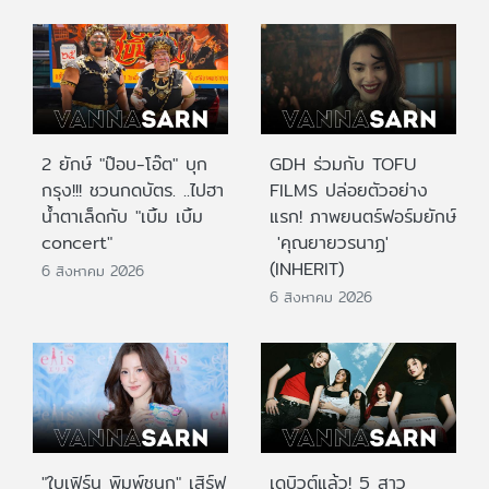
2 ยักษ์ "ป๊อบ-โอ๊ต" บุก
GDH ร่วมกับ TOFU
กรุง!!! ชวนกดบัตร. ..ไปฮา
FILMS ปล่อยตัวอย่าง
น้ำตาเล็ดกับ "เบิ้ม เบิ้ม
แรก! ภาพยนตร์ฟอร์มยักษ์
concert"
'คุณยายวรนาฏ'
(INHERIT)
6 สิงหาคม 2026
6 สิงหาคม 2026
"ใบเฟิร์น พิมพ์ชนก" เสิร์ฟ
เดบิวต์แล้ว! 5 สาว