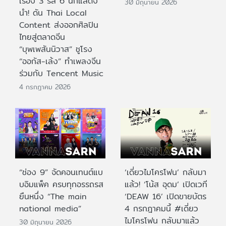
เรื่อง 3 รส 6 นักแสดง
30 มิถุนายน 2026
นำ! ดัน Thai Local
Content ส่งออกศิลปิน
ไทยสู่ตลาดจีน
“บุพเพสันนิวาส” ชูโรง
“ออกัส-เล้ง” ทำเพลงจีน
ร่วมกับ Tencent Music
4 กรกฎาคม 2026
“ช่อง 9” จัดคอนเทนต์แบ
‘เดี่ยวไมโครโฟน’ กลับมา
บอิมแพ็ค ครบทุกอรรถรส
แล้ว! ‘โน้ส อุดม’ เปิดเวที
ยืนหนึ่ง “The main
‘DEAW 16’ เปิดขายบัตร
national media”
4 กรกฎาคมนี้ #เดี่ยว
ไมโครโฟน กลับมาแล้ว
30 มิถุนายน 2026