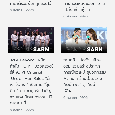
ภายใต้รอยยิ้มที่ถูกซ่อนไว้
ถ่ายทอดพลังของภาษา...ที่
เปลี่ยนชีวิตผู้คน
6 สิงหาคม 2026
6 สิงหาคม 2026
"MGI Beyond" ผนึก
“สมูทอี” เปิดตัว หลิง-
กำลัง "iQIYI" บวงสรวงซี
ออม ร่วมสร้างปรากฎ
รีส์ iQIYI Original
การณ์ผิวใหม่ ชูนวัตกรรม
"Under Her Rules ใต้
#สกินแคร์คนเป็นสิว จาก
เงาจันทรา" เปิดเคมี "อุ้ม–
“เบบี้ เฟซ” สู่ “เบบี้
มีนา" ประกบคู่ครั้งสำคัญ
เฟียส”
ชวนแฟนปักหมุดรอชม 17
6 สิงหาคม 2026
ตุลาคม นี้
6 สิงหาคม 2026