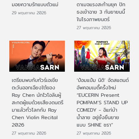
มอยความรักแบบตัวแม่
ดาเมจแรงสะท้านยุค ปัก
ธงเข้าฉาย 3 กันยายนนี้
29 พฤษภาคม 2026
ในโรงภาพยนตร์
27 พฤษภาคม 2026
เตรียมพบกับทัวร์เอเชีย
‘ป๋อมแป๋ม นิติ’ จัดสแตนด์
ตะวันออกเฉียงใต้ของ
อัพคอมเมดี้ครั้งใหม่
Ray Chen นักไวโอลินผู้
“EUCERIN Present
สะกดผู้ชมด้วยเสียงดนตรี
POMPAM’S STAND UP
มาแล้วทั่วโลกกับ Ray
COMEDY - อิแก่บ้า
Chen Violin Recital
น้ำลาย อยู่ยั้งยืนยาย
2026
แบบ SHINE ชรา”
27 พฤษภาคม 2026
27 พฤษภาคม 2026