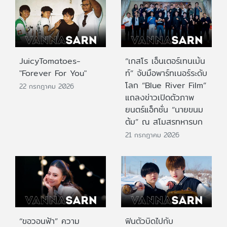
JuicyTomatoes-
“เกสโร เอ็นเตอร์เทนเม้น
"Forever For You"
ท์” จับมือพาร์ทเนอร์ระดับ
โลก “Blue River Film”
22 กรกฎาคม 2026
แถลงข่าวเปิดตัวภาพ
ยนตร์แอ็กชั่น “นายขนม
ต้ม” ณ สโมสรทหารบก
21 กรกฎาคม 2026
“ขอวอนฟ้า” ความ
ฟินตัวบิดไปกับ