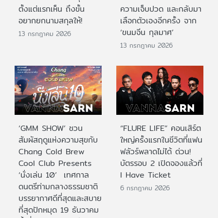
ตั้งแต่แรกเห็น ถึงขั้น
ความเจ็บปวด และกลับมา
อยากยกนามสกุลให้!
เลือกตัวเองอีกครั้ง จาก
‘ขนมจีน กุลมาศ’
13 กรกฎาคม 2026
13 กรกฎาคม 2026
‘GMM SHOW’ ชวน
“FLURE LIFE” คอนเสิร์ต
สัมผัสฤดูแห่งความสุขกับ
ใหญ่ครั้งแรกในชีวิตที่แฟน
Chang Cold Brew
ฟลัวร์พลาดไม่ได้ ด่วน!
Cool Club Presents
บัตรรอบ 2 เปิดจองแล้วที่
‘นั่งเล่น 10’ เทศกาล
I Have Ticket
ดนตรีท่ามกลางธรรมชาติ
6 กรกฎาคม 2026
บรรยากาศดีที่สุดและสบาย
ที่สุดปักหมุด 19 ธันวาคม