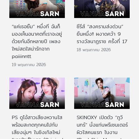
“แค่เธอยิ้ม” หนึ่งที ฉันก็
ซีรีส์ “สงครามส่งด่วน”
มองเห็นอนาคตที่เราจะอยู่
ยืนหนึ่ง!! ผงาดคว้า 9
ด้วยกันอีกหลายปี เพลง
รางวัลนาฏราช ครั้งที่ 17
ใหม่สดใสน่ารักจาก
18 พฤษภาคม 2026
paiiinntt
19 พฤษภาคม 2026
PS ดูโอ้สาวเสียงหวานใส
SKINOXY เปิดตัว “ภูวิ
พร้อมสะกดทุกคนไปกับ
นทร์” นั่งแท่นพรีเซนเตอร์
เสียงนุ่มๆ ในซิงเกิลใหม่
ผิวใสคนแรก ในงาน