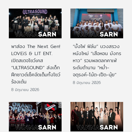
พาส่อง The Next Gen!
“บั้งไฟ ฟิล์ม” บวงสรวง
LOVEiS & LIT ENT.
หนังใหม่ “เสือหอน มังกร
เปิดสเตจโชว์เคส
หาว” รวมพลตลกคาเฟ่
“ULTRASOUND” ส่งเด็ก
ระดับตำนาน “หม่ำ-
ฝึกซาวด์เช็คจัดเต็มทั้งโชว์
จตุรงค์-โน้ต-เป็ด-นุ้ย”
ร้องเต้น
8 มิถุนายน 2026
8 มิถุนายน 2026