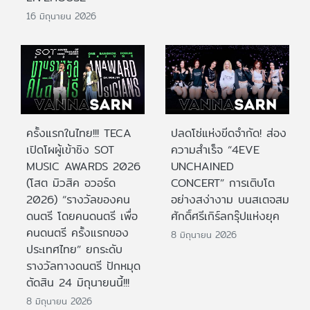
16 มิถุนายน 2026
ครั้งแรกในไทย!!! TECA
ปลดโซ่แห่งขีดจำกัด! ส่อง
เปิดโผผู้เข้าชิง SOT
ความสำเร็จ “4EVE
MUSIC AWARDS 2026
UNCHAINED
(โสต มิวสิค อวอร์ด
CONCERT” การเติบโต
2026) “รางวัลของคน
อย่างสง่างาม บนสเตจสม
ดนตรี โดยคนดนตรี เพื่อ
ศักดิ์ศรีเกิร์ลกรุ๊ปแห่งยุค
คนดนตรี ครั้งแรกของ
8 มิถุนายน 2026
ประเทศไทย” ยกระดับ
รางวัลทางดนตรี ปักหมุด
ตัดสิน 24 มิถุนายนนี้!!!
8 มิถุนายน 2026