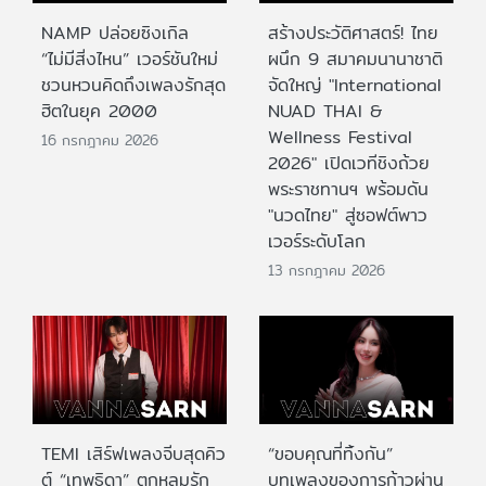
NAMP ปล่อยซิงเกิล
สร้างประวัติศาสตร์! ไทย
“ไม่มีสิ่งไหน” เวอร์ชันใหม่
ผนึก 9 สมาคมนานาชาติ
ชวนหวนคิดถึงเพลงรักสุด
จัดใหญ่ "International
ฮิตในยุค 2000
NUAD THAI &
Wellness Festival
16 กรกฎาคม 2026
2026" เปิดเวทีชิงถ้วย
พระราชทานฯ พร้อมดัน
"นวดไทย" สู่ซอฟต์พาว
เวอร์ระดับโลก
13 กรกฎาคม 2026
TEMI เสิร์ฟเพลงจีบสุดคิว
“ขอบคุณที่ทิ้งกัน”
ต์ “เทพธิดา” ตกหลุมรัก
บทเพลงของการก้าวผ่าน