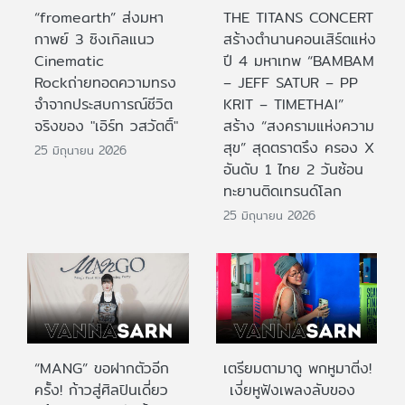
“fromearth” ส่งมหา
THE TITANS CONCERT
กาพย์ 3 ซิงเกิลแนว
สร้างตำนานคอนเสิร์ตแห่ง
Cinematic
ปี 4 มหาเทพ “BAMBAM
Rockถ่ายทอดความทรง
– JEFF SATUR – PP
จำจากประสบการณ์ชีวิต
KRIT – TIMETHAI”
จริงของ "เอิร์ท วสวัตติ์"
สร้าง “สงครามแห่งความ
สุข” สุดตราตรึง ครอง X
25 มิถุนายน 2026
อันดับ 1 ไทย 2 วันซ้อน
ทะยานติดเทรนด์โลก
25 มิถุนายน 2026
“MANG” ขอฝากตัวอีก
เตรียมตามาดู พกหูมาติ่ง!
ครั้ง! ก้าวสู่ศิลปินเดี่ยว
เงี่ยหูฟังเพลงลับของ