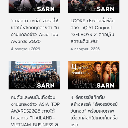
"แตงกวา-เหนือ" ออร่าฉ่ำ!
LOOKE ประกาศชื่อซีซั่น
ขาวโบ๊ะสะกดทุกสายตา ใน
สอง iQIYI Original
งานแถลงข่าว Asia Top
“GELBOYS 2 ตกอยู่ใน
Awards 2026
สถานะติ่งแฟน”
4 กรกฎาคม 2026
4 กรกฎาคม 2026
คนดังและคนบันเทิงร่วม
4 อัศจรรย์แท็กทีม
งานแถลงข่าว ASIA TOP
สร้างสรรค์ “อัศจรรย์จรย์
AWARDS2026 ภายใต้
วันทอง” พร้อมเผยภาพ
โครงการ THAILAND–
เบื้องหลังที่ไม่เคยเห็นครั้ง
VIETNAM BUSINESS &
แรก