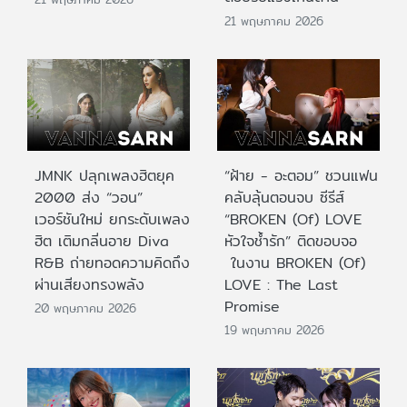
21 พฤษภาคม 2026
JMNK ปลุกเพลงฮิตยุค
“ฝ้าย - อะตอม” ชวนแฟน
2000 ส่ง “วอน”
คลับลุ้นตอนจบ ซีรีส์
เวอร์ชันใหม่ ยกระดับเพลง
“BROKEN (Of) LOVE
ฮิต เติมกลิ่นอาย Diva
หัวใจช้ำรัก” ติดขอบจอ
R&B ถ่ายทอดความคิดถึง
ในงาน BROKEN (Of)
ผ่านเสียงทรงพลัง
LOVE : The Last
Promise
20 พฤษภาคม 2026
19 พฤษภาคม 2026