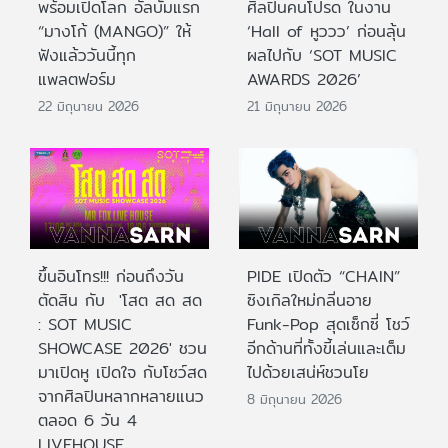
พร้อมเปิดโลก อัลบั้มแรก
ศิลปินคนโปรด ในงาน
“มางโก้ (MANGO)” ให้
‘Hall of หูววว’ ก่อนลุ้น
ฟังแล้ววันนี้ทุก
ผลไปกับ ‘SOT MUSIC
แพลตฟอร์ม
AWARDS 2026’
22 มิถุนายน 2026
21 มิถุนายน 2026
ขึ้นอินโทร!!! ก่อนถึงวัน
PIDE เปิดตัว “CHAIN”
ตัดสิน กับ 'โสต สด สด
ซิงเกิลใหม่กลิ่นอาย
: SOT MUSIC
Funk-Pop สุดเซ็กซี่ โชว์
SHOWCASE 2026' ชวน
อีกด้านที่ทั้งขี้เล่นและเต็ม
มาเปิดหู เปิดใจ กับโชว์สด
ไปด้วยเสน่ห์ชวนโย
จากศิลปินหลากหลายแนว
8 มิถุนายน 2026
ตลอด 6 วัน 4
LIVEHOUSE