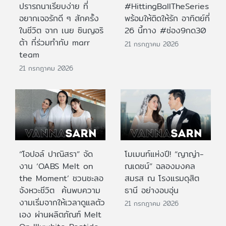
ปรารถนาเรียบง่าย ที่
#HittingBallTheSeries
อยากเจอรักดี ๆ สักครั้ง
พร้อมให้ติดให้รัก อาทิตย์ที่
ในชีวิต จาก เนย ซินญอริ
26 นี้ทาง #ช่อง9กด30
ต้า ที่ร่วมทำกับ marr
21 กรกฎาคม 2026
team
21 กรกฎาคม 2026
“โอปอล์ ปาณิสรา” จัด
โมเมนท์แห่งปี! “ญาญ่า-
งาน ‘OABS Melt on
ณเดชน์” ฉลองมงคล
the Moment’ ชวนชะลอ
สมรส ณ โรงแรมดุสิต
จังหวะชีวิต ค้นพบความ
ธานี อย่างอบอุ่น
งามเริ่มจากให้เวลาดูแลตัว
21 กรกฎาคม 2026
เอง ผ่านผลิตภัณฑ์ Melt