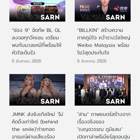
“ช่อง 9” จัดทัพ BL GL
“BILLKIN” สร้างความ
ลงจอทุกวีคเอน เตรียม
ภาคภูมิใจ คว้ารางวัลใหญ่
พบกับมวลเคมีที่พร้อมให้
Weibo Malaysia พร้อม
หัวใจเต้นรัว
โชว์สุดประทับใจ
6 สิงหาคม 2026
6 สิงหาคม 2026
JMNK ส่งซิงเกิลใหม่ ‘ไม่
"ล่าม" ภาพยนตร์สร้างจาก
คิดถึงเท่าไหร่ (behind
เรื่องจริงของ
the smile)’ถ่ายทอด
"เบญจวรรณ ภูมิแสน"
อารมณ์ผ่านเสียงร้อง
เปิดกาล่าพรีเมียร์สุดอบอุ่น