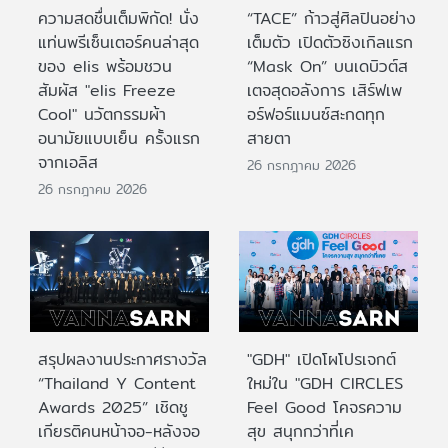
ความสดชื่นเต็มพิกัด! นั่ง
“TACE” ก้าวสู่ศิลปินอย่าง
แท่นพรีเซ็นเตอร์คนล่าสุด
เต็มตัว เปิดตัวซิงเกิลแรก
ของ elis พร้อมชวน
“Mask On” บนเดบิวต์ส
สัมผัส "elis Freeze
เตจสุดอลังการ เสิร์ฟเพ
Cool" นวัตกรรมผ้า
อร์ฟอร์แมนซ์สะกดทุก
อนามัยแบบเย็น ครั้งแรก
สายตา
จากเอลิส
26 กรกฎาคม 2026
26 กรกฎาคม 2026
สรุปผลงานประกาศรางวัล
"GDH" เปิดโผโปรเจกต์
“Thailand Y Content
ใหม่ใน "GDH CIRCLES
Awards 2025” เชิดชู
Feel Good โคจรความ
เกียรติคนหน้าจอ-หลังจอ
สุข สนุกกว่าที่เค