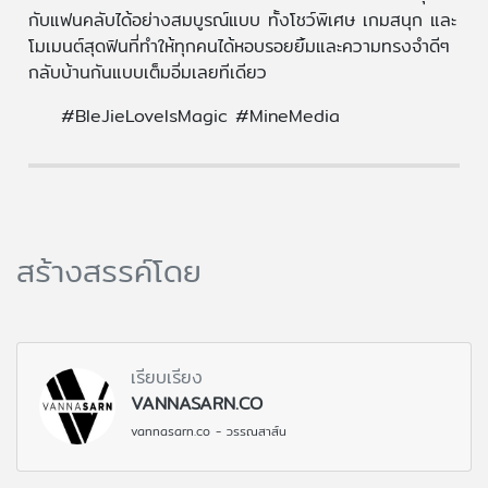
กับแฟนคลับได้อย่างสมบูรณ์แบบ ทั้งโชว์พิเศษ เกมสนุก และ
โมเมนต์สุดฟินที่ทำให้ทุกคนได้หอบรอยยิ้มและความทรงจำดีๆ
กลับบ้านกันแบบเต็มอิ่มเลยทีเดียว
#BleJieLoveIsMagic #MineMedia
สร้างสรรค์โดย
เรียบเรียง
VANNASARN.CO
vannasarn.co - วรรณสาส์น