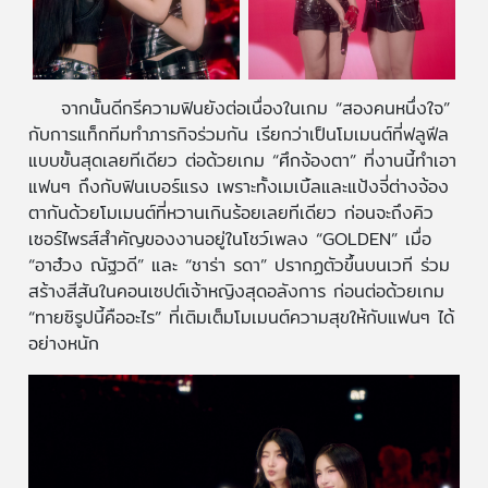
จากนั้นดีกรีความฟินยังต่อเนื่องในเกม “สองคนหนึ่งใจ”
กับการแท็กทีมทำภารกิจร่วมกัน เรียกว่าเป็นโมเมนต์ที่ฟลูฟีล
แบบขั้นสุดเลยทีเดียว ต่อด้วยเกม “ศึกจ้องตา” ที่งานนี้ทำเอา
แฟนๆ ถึงกับฟินเบอร์แรง เพราะทั้งเมเบิ้ลและแป้งจี่ต่างจ้อง
ตากันด้วยโมเมนต์ที่หวานเกินร้อยเลยทีเดียว ก่อนจะถึงคิว
เซอร์ไพรส์สำคัญของงานอยู่ในโชว์เพลง “GOLDEN” เมื่อ
“อาฮ๋วง ณัฐวดี” และ “ชาร่า รดา” ปรากฏตัวขึ้นบนเวที ร่วม
สร้างสีสันในคอนเซปต์เจ้าหญิงสุดอลังการ ก่อนต่อด้วยเกม
“ทายซิรูปนี้คืออะไร” ที่เติมเต็มโมเมนต์ความสุขให้กับแฟนๆ ได้
อย่างหนัก