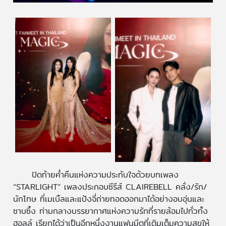
ปิดท้ายค่ำคืนแห่งความประทับใจด้วยบทเพลง
“STARLIGHT” เพลงประกอบซีรีส์ CLAIREBELL คลั่ง/รัก/
นักโทษ ที่เมเบิ้ลและแป้งจี่ถ่ายทอดออกมาได้อย่างอบอุ่นและ
ซาบซึ้ง ท่ามกลางบรรยากาศแห่งความรักที่รายล้อมไปทั่วทั้ง
ฮอลล์ เรียกได้ว่าเป็นอีกหนึ่งงานแฟนมีตที่เติมเต็มความสุขให้