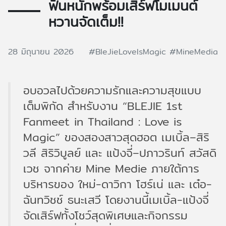
ฟินหนักพร้อมเสิร์ฟโมเมนต์
หวานจัดเต็ม!!
28 มิถุนายน 2026
#BleJieLoveIsMagic
#MineMedia
อบอวลไปด้วยความรักและความสุขแบบ
เต็มพิกัด สำหรับงาน “BLEJIE 1st
Fanmeet in Thailand : Love is
Magic” ของสองสาวสุดฮอต เมเบิ้ล–สิริ
วลี สิริวิบูลย์ และ แป้งจี่–ปภาวรินท์ สวัสดิ
เวช จากค่าย Mine Medie ภายใต้การ
บริหารของ ใหม่-ดาวิกา โฮร์เน่ และ เต๋อ-
ฉันทวิชช์ ธนะเสวี โดยงานนี้เมเบิ้ล-แป้งจี่
จัดเสิร์ฟทั้งโชว์สุดพิเศษและกิจกรรม