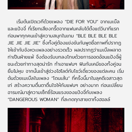
เริ่มต้นเปิดเวทีด้วยเพลง “DIE FOR YOU” จากเมเบิ้ล
และแป้งจี่ ที่เรียกเสียงกรี๊ดจากแฟนคลับได้ตั้งแต่วินาทีแรก
ก่อนพาทุกคนเข้าสู่ความสนุกในเกม “BLE BLE BLE BLE
JIE JIE JIE JIE” ซึ่งทั้งคู่ต้องแข่งขันกันพูดชื่อภาพที่ปรากฏ
ให้เข้ากับจังหวะเพลงอย่างรวดเร็ว ผลปรากฏว่าเมเบิ้ลพลาด
ท่าเป็นฝ่ายแพ้ จึงต้องรับบทลงโทษด้วยการออดอ้อนแป้งจี่ผู้
ชนะด้วยท่าทางสุดน่ารัก ทำเอาแฟนๆ ฟินกับเคมีของทั้งคู่จน
ยิ้มไม่หุบ จากนั้นเข้าสู่ช่วงไฮไลต์กับโชว์เดี่ยวของแต่ละคน เริ่ม
ต้นด้วยเมเบิ้ลในเพลง “โดนเส้น” ที่ครั้งนี้มาในลุคดีเจสาวสุด
เท่ สร้างความตื่นตาตื่นใจให้กับแฟนๆ อย่างมาก ก่อนเปลี่ยน
อารมณ์มาสู่ความเซ็กซี่ร้อนแรงของแป้งจี่กับเพลง
“DANGEROUS WOMAN” ที่สะกดทุกสายตาทั้งฮอลล์