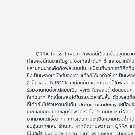
QRRA (คาร์ร่า) เผยว่า "เพลงนี้เป็นเหมือนจุดหมา
ทำเพลงนี้กันมากในฐานะซิงเกิลลำดับที่ 6 และอยากให้ม
หลายคนน่าจะคิดถึงฟีลแบบนั้น เหมือนที่พวกเราก็คิดถึง
ซึ่งเป็นเพลงเดบิ้วต์ของเรา แล้วก็ได้มาทำให้เราเป็นเ
2 ก็มาจาก B ROCK เหมือนกัน และคราวนี้ก็ได้พี่เจน เจ 
ร่วมงานกันตั้งแต่สมัยเป็น vyra ในเพลงต๊ะต่อนยอนค่ะ ไ
ก็เก่งมาก คิดเนื้อเพลงได้ในระยะเวลาอันสั้น ตัวเพลงถ
ที่ได้กลับไปร่วมงานกับทีม On-air academy เหมือน
เลยขอบคุณที่ตกหลุมรักพวกเราทั้ง 5 คนนะคะ ดีใจที่มี
มากมายแต่เชื่อว่าทุกๆการเดินทางจะเป็นความทรงจำที่ดี
อบอุ่นมากๆเลย รักนะคะ ฝากติดตามพวกเรา QRRA แต่ละ
เป็นอะไร but one thing that will never chan