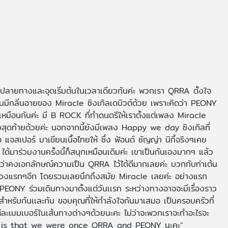
ยปลายทางและจุดเริ่มต้นในเวลาเดียวกันค่ะ พวกเรา QRRA ตั้งใจ
ันมีกลิ่นอายของ Miracle ซิงเกิลเดบิวต์ด้วย เพราะคิดว่า PEONY
เหมือนกันค่ะ มี B ROCK ที่ทำดนตรีให้เราตั้งแต่เพลง Miracle
พลงสุดท้ายด้วยค่ะ นอกจากนี้ยังมีเพลง Happy we day ซิงเกิลที่
แจสเปอร์ มาเขียนเนื้อไทยให้ ซึ่ง ฟ้อนด์ ชัญญ่า นิกี้จริงๆเคย
ด้มาร่วมงานครั้งนี้ก็สนุกเหมือนเดิมค่ะ เขาเป็นกันเองมากๆ แล้ว
ือว่าคงเอกลักษณ์ความเป็น QRRA ไว้ได้ดีมากเลยค่ะ บวกกับท่าเต้น
ช่วงแรกๆอีก โดยรวมเลยนึกถึงสมัย Miracle เลยค่ะ อย่างแรก
 PEONY ร่วมเดินทางมาตั้งแต่วันเเรก ระหว่างทางอาจจะมีเรื่องราว
สำหรับกันเเละกัน ขอบคุณที่ให้กำลังใจกันมาเสมอ เป็นครอบครัวที่
เมมเบอร์ในเส้นทางต่างๆด้วยนะคะ ไม่ว่าจะพวกเราจะทำอะไรจะ
ge is that we were once QRRA and PEONY นะคะ"