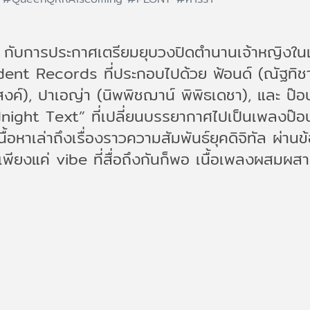
กับการประกาศเตรียมยุบวงปิดตำนานเจ้าหญิงในเด
ent Records ที่ประกอบไปด้วย ฟ้อนด์ (ณัฐทิช
ประสงค์), ปาเอญ่า (นิพพิชฌาน์ พิพิธเดชา), และ
dnight Text” ที่เปลี่ยนบรรยากาศไปเป็นเพลงป๊อ
หาเล่าถึงเรื่องราวความสัมพันธ์ยุคดิจิทัล ผ่านข้อ
 เพียงแค่ vibe ที่สื่อถึงกันก็พอ เนื้อเพลงผสม