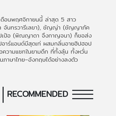
ือนพฤศจิกายนนี้ ล่าสุด 5 สาว
า จันทรวารีเลขา), ชัญญ่า (ชัญญาภัค
 ป๊อปเป้อ (พิณญาดา จึงกาญจนา) ก็ขอส่ง
ปอาร์แอนด์บีสุดเท่ ผสมกลิ่นอายฮิปฮอป
ความแชทในยามดึก ที่ทั้งลุ้น ทั้งหวั่น
ผสานภาษาไทย–อังกฤษได้อย่างลงตัว
RECOMMENDED