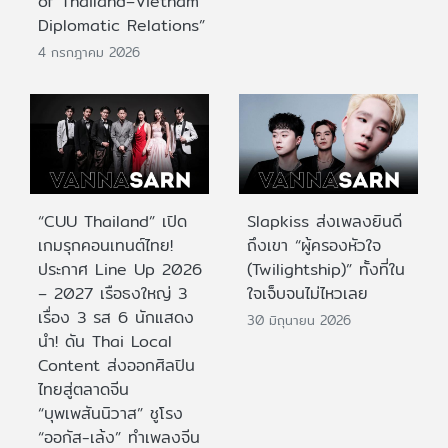
of Thailand–Vietnam
Diplomatic Relations”
4 กรกฎาคม 2026
“CUU Thailand” เปิด
Slapkiss ส่งเพลงยินดี
เกมรุกคอนเทนต์ไทย!
ถึงเขา “ผู้ครองหัวใจ
ประกาศ Line Up 2026
(Twilightship)” ทั้งที่ใน
– 2027 เรือธงใหญ่ 3
ใจเจ็บจนไม่ไหวเลย
เรื่อง 3 รส 6 นักแสดง
30 มิถุนายน 2026
นำ! ดัน Thai Local
Content ส่งออกศิลปิน
ไทยสู่ตลาดจีน
“บุพเพสันนิวาส” ชูโรง
“ออกัส-เล้ง” ทำเพลงจีน