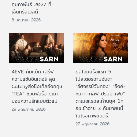
กุมภาพันธ์ 2027 ที่
เซ็นทรัลเวิลด์
8 มิถุนายน 2026
4EVE คัมแบ็ก เสิร์ฟ
ยลโฉมครั้งแรก 5
ความแซ่บอินเตอร์ สุด
โปสเตอร์งามจับตา
Catchyส่งซิงเกิลอังกฤษ
“อัศจรรย์วันทอง” “อิ้งค์-
“TEA” ชวนฟอร์อายเม้า
หมาก-กลัฟ-ปริมมี่-เฟย”
มอยความรักแบบตัวแม่
ดาเมจแรงสะท้านยุค ปัก
ธงเข้าฉาย 3 กันยายนนี้
29 พฤษภาคม 2026
ในโรงภาพยนตร์
27 พฤษภาคม 2026