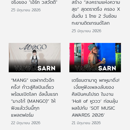
จริงของ "เอิร์ท วสวัตติ์"
สร้าง “สงครามแห่งความ
สุข” สุดตราตรึง ครอง X
25 มิถุนายน 2026
อันดับ 1 ไทย 2 วันซ้อน
ทะยานติดเทรนด์โลก
25 มิถุนายน 2026
“MANG” ขอฝากตัวอีก
เตรียมตามาดู พกหูมาติ่ง!
ครั้ง! ก้าวสู่ศิลปินเดี่ยว
เงี่ยหูฟังเพลงลับของ
พร้อมเปิดโลก อัลบั้มแรก
ศิลปินคนโปรด ในงาน
“มางโก้ (MANGO)” ให้
‘Hall of หูววว’ ก่อนลุ้น
ฟังแล้ววันนี้ทุก
ผลไปกับ ‘SOT MUSIC
แพลตฟอร์ม
AWARDS 2026’
22 มิถุนายน 2026
21 มิถุนายน 2026