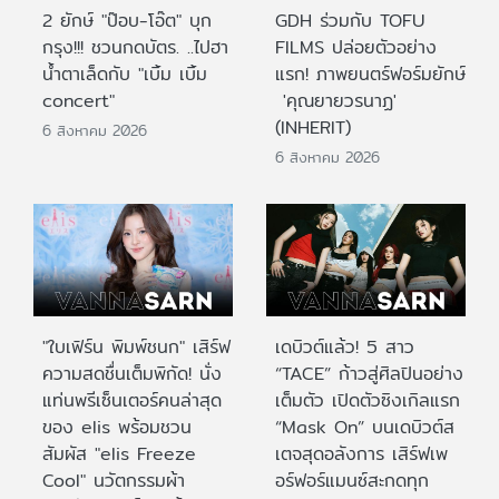
2 ยักษ์ "ป๊อบ-โอ๊ต" บุก
GDH ร่วมกับ TOFU
กรุง!!! ชวนกดบัตร. ..ไปฮา
FILMS ปล่อยตัวอย่าง
น้ำตาเล็ดกับ "เบิ้ม เบิ้ม
แรก! ภาพยนตร์ฟอร์มยักษ์
concert"
'คุณยายวรนาฏ'
(INHERIT)
6 สิงหาคม 2026
6 สิงหาคม 2026
"ใบเฟิร์น พิมพ์ชนก" เสิร์ฟ
เดบิวต์แล้ว! 5 สาว
ความสดชื่นเต็มพิกัด! นั่ง
“TACE” ก้าวสู่ศิลปินอย่าง
แท่นพรีเซ็นเตอร์คนล่าสุด
เต็มตัว เปิดตัวซิงเกิลแรก
ของ elis พร้อมชวน
“Mask On” บนเดบิวต์ส
สัมผัส "elis Freeze
เตจสุดอลังการ เสิร์ฟเพ
Cool" นวัตกรรมผ้า
อร์ฟอร์แมนซ์สะกดทุก