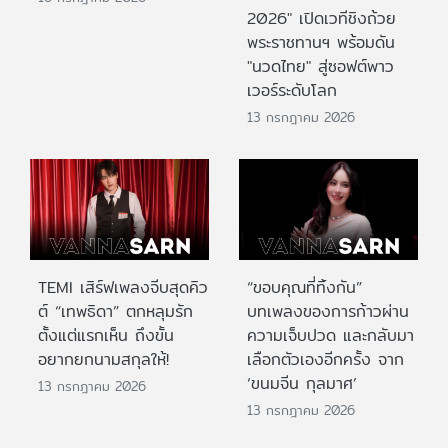
2026" เปิดเวทีชิงถ้วย
พระราชทานฯ พร้อมดัน
"นวดไทย" สู่ซอฟต์พาว
เวอร์ระดับโลก
13 กรกฎาคม 2026
TEMI เสิร์ฟเพลงจีบสุดคิว
“ขอบคุณที่ทิ้งกัน”
ต์ “เทพธิดา” ตกหลุมรัก
บทเพลงของการก้าวผ่าน
ตั้งแต่แรกเห็น ถึงขั้น
ความเจ็บปวด และกลับมา
อยากยกนามสกุลให้!
เลือกตัวเองอีกครั้ง จาก
‘ขนมจีน กุลมาศ’
13 กรกฎาคม 2026
13 กรกฎาคม 2026