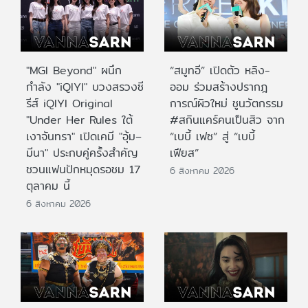
"MGI Beyond" ผนึก
“สมูทอี” เปิดตัว หลิง-
กำลัง "iQIYI" บวงสรวงซี
ออม ร่วมสร้างปรากฎ
รีส์ iQIYI Original
การณ์ผิวใหม่ ชูนวัตกรรม
"Under Her Rules ใต้
#สกินแคร์คนเป็นสิว จาก
เงาจันทรา" เปิดเคมี "อุ้ม–
“เบบี้ เฟซ” สู่ “เบบี้
มีนา" ประกบคู่ครั้งสำคัญ
เฟียส”
ชวนแฟนปักหมุดรอชม 17
6 สิงหาคม 2026
ตุลาคม นี้
6 สิงหาคม 2026