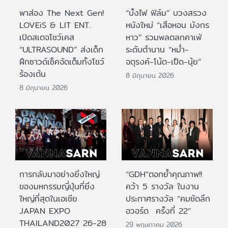
พาส่อง The Next Gen!
“บั้งไฟ ฟิล์ม” บวงสรวง
LOVEiS & LIT ENT.
หนังใหม่ “เสือหอน มังกร
เปิดสเตจโชว์เคส
หาว” รวมพลตลกคาเฟ่
“ULTRASOUND” ส่งเด็ก
ระดับตำนาน “หม่ำ-
ฝึกซาวด์เช็คจัดเต็มทั้งโชว์
จตุรงค์-โน้ต-เป็ด-นุ้ย”
ร้องเต้น
8 มิถุนายน 2026
8 มิถุนายน 2026
การกลับมาอย่างยิ่งใหญ่
“GDH”ตอกย้ำคุณภาพ!!
ของมหกรรมญี่ปุ่นที่ยิ่ง
คว้า 5 รางวัล ในงาน
ใหญ่ที่สุดในเอเชีย
ประกาศรางวัล “คมชัดลึก
JAPAN EXPO
อวอร์ด ครั้งที่ 22”
THAILAND2027 26-28
29 พฤษภาคม 2026