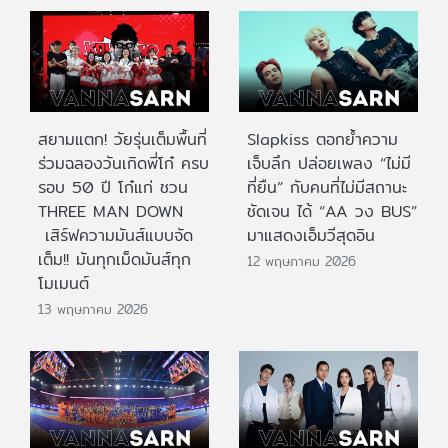
สยามแตก! วัยรุ่นเต็มพื้นที่
Slapkiss ตอกย้ำความ
ร่วมฉลองวันเกิดพี่โก๋ ครบ
เจ็บลึก ปล่อยเพลง “ไม่มี
รอบ 50 ปี โก๋แก่ ชวน
ที่ยืน” กับคนที่ไม่มีสถานะ
THREE MAN DOWN
ชัดเจน ได้ “AA วง BUS”
เสิร์ฟความมันส์แบบจัด
มาแสดงเอ็มวีสุดอิน
เต็ม!! มันทุกเม็ดมันส์ทุก
12 พฤษภาคม 2026
โมเมนต์
13 พฤษภาคม 2026