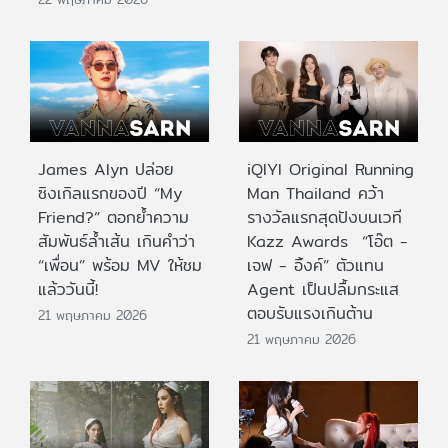
James Alyn ปล่อย
iQIYI Original Running
ซิงเกิลแรกของปี “My
Man Thailand คว้า
Friend?” ตอกย้ำความ
รางวัลแรกสุดปังบนเวที
สัมพันธ์ล้ำเส้น เกินคำว่า
Kazz Awards “โอ๊ต -
“เพื่อน” พร้อม MV ให้ชม
เจฟ - อิ้งค์” ตัวแทน
แล้ววันนี้!
Agent เป็นปลื้มกระแส
ตอบรับแรงเกินต้าน
21 พฤษภาคม 2026
21 พฤษภาคม 2026