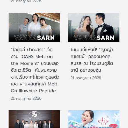
21 กรกฎาคม 2026
“โอปอล์ ปาณิสรา” จัด
โมเมนท์แห่งปี! “ญาญ่า-
งาน ‘OABS Melt on
ณเดชน์” ฉลองมงคล
the Moment’ ชวนชะลอ
สมรส ณ โรงแรมดุสิต
จังหวะชีวิต ค้นพบความ
ธานี อย่างอบอุ่น
งามเริ่มจากให้เวลาดูแลตัว
21 กรกฎาคม 2026
เอง ผ่านผลิตภัณฑ์ Melt
On Illuwhite Peptide
21 กรกฎาคม 2026