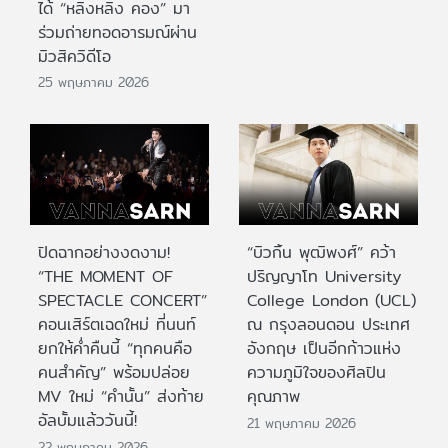
ได้ “หลิงหลิง คอง” มา
ร่วมถ่ายทอดอารมณ์ผ่าน
มิวสิควิดีโอ
25 พฤษภาคม 2026
ปิดฉากอย่างงดงาม!
“บิวกิ้น พุฒิพงศ์” คว้า
“THE MOMENT OF
ปริญญาโท University
SPECTACLE CONCERT”
College London (UCL)
คอนเสิร์ตเฉดใหม่ ที่นนท์
ณ กรุงลอนดอน ประเทศ
ยกให้ค่ำคืนนี้ “ทุกคนคือ
อังกฤษ เป็นอีกก้าวแห่ง
คนสำคัญ” พร้อมปล่อย
ความภูมิใจของศิลปิน
MV ใหม่ “คำนั้น” ส่งท้าย
คุณภาพ
อัลบั้มแล้ววันนี้!
21 พฤษภาคม 2026
22 พฤษภาคม 2026