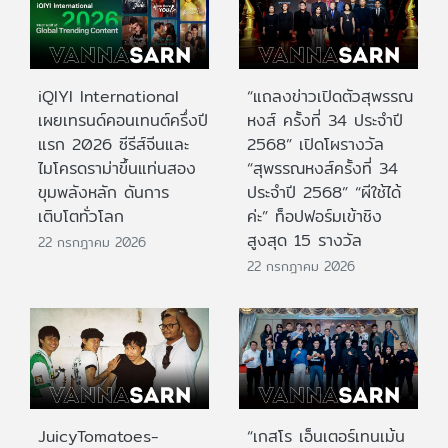
iQIYI International
“แถลงข่าวเปิดตัวสุพรรณ
เผยเทรนด์คอนเทนต์ครึ่งปี
หงส์ ครั้งที่ 34 ประจำปี
แรก 2026 ซีรีส์จีนและ
2568” เปิดโผรางวัล
ไมโครดราม่าขึ้นแท่นสอง
“สุพรรณหงส์ครั้งที่ 34
ขุมพลังหลัก ดันการ
ประจำปี 2568” “ผีใช้ได้
เติบโตทั่วโลก
ค่ะ” ท็อปฟอร์มเข้าชิง
สูงสุด 15 รางวัล
22 กรกฎาคม 2026
22 กรกฎาคม 2026
JuicyTomatoes-
“เกสโร เอ็นเตอร์เทนเม้น