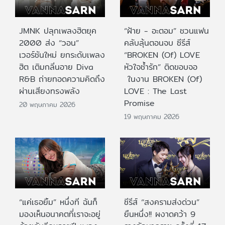
JMNK ปลุกเพลงฮิตยุค
“ฝ้าย - อะตอม” ชวนแฟน
2000 ส่ง “วอน”
คลับลุ้นตอนจบ ซีรีส์
เวอร์ชันใหม่ ยกระดับเพลง
“BROKEN (Of) LOVE
ฮิต เติมกลิ่นอาย Diva
หัวใจช้ำรัก” ติดขอบจอ
R&B ถ่ายทอดความคิดถึง
ในงาน BROKEN (Of)
ผ่านเสียงทรงพลัง
LOVE : The Last
Promise
20 พฤษภาคม 2026
19 พฤษภาคม 2026
“แค่เธอยิ้ม” หนึ่งที ฉันก็
ซีรีส์ “สงครามส่งด่วน”
มองเห็นอนาคตที่เราจะอยู่
ยืนหนึ่ง!! ผงาดคว้า 9