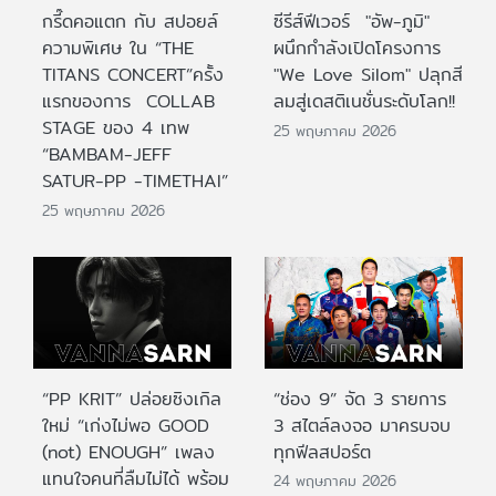
กรี๊ดคอแตก กับ สปอยล์
ซีรีส์ฟีเวอร์ "อัพ-ภูมิ"
ความพิเศษ ใน “THE
ผนึกกำลังเปิดโครงการ
TITANS CONCERT”ครั้ง
"We Love Silom" ปลุกสี
แรกของการ COLLAB
ลมสู่เดสติเนชั่นระดับโลก!!
STAGE ของ 4 เทพ
25 พฤษภาคม 2026
“BAMBAM-JEFF
SATUR-PP -TIMETHAI”
25 พฤษภาคม 2026
“PP KRIT” ปล่อยซิงเกิล
“ช่อง 9” จัด 3 รายการ
ใหม่ “เก่งไม่พอ GOOD
3 สไตล์ลงจอ มาครบจบ
(not) ENOUGH” เพลง
ทุกฟีลสปอร์ต
แทนใจคนที่ลืมไม่ได้ พร้อม
24 พฤษภาคม 2026