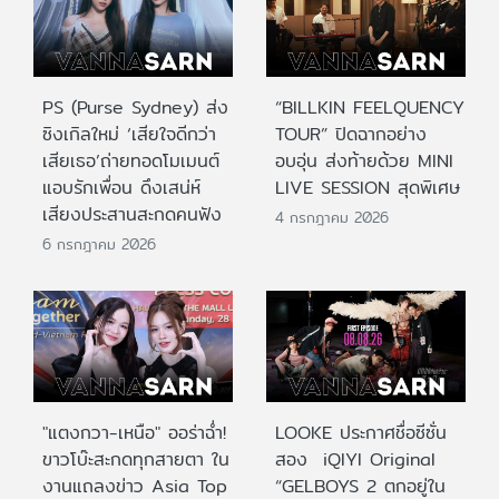
PS (Purse Sydney) ส่ง
“BILLKIN FEELQUENCY
ซิงเกิลใหม่ ‘เสียใจดีกว่า
TOUR” ปิดฉากอย่าง
เสียเธอ’ถ่ายทอดโมเมนต์
อบอุ่น ส่งท้ายด้วย MINI
แอบรักเพื่อน ดึงเสน่ห์
LIVE SESSION สุดพิเศษ
เสียงประสานสะกดคนฟัง
4 กรกฎาคม 2026
6 กรกฎาคม 2026
"แตงกวา-เหนือ" ออร่าฉ่ำ!
LOOKE ประกาศชื่อซีซั่น
ขาวโบ๊ะสะกดทุกสายตา ใน
สอง iQIYI Original
งานแถลงข่าว Asia Top
“GELBOYS 2 ตกอยู่ใน