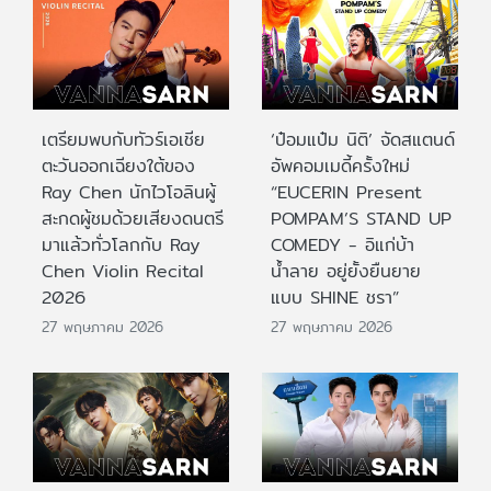
เตรียมพบกับทัวร์เอเชีย
‘ป๋อมแป๋ม นิติ’ จัดสแตนด์
ตะวันออกเฉียงใต้ของ
อัพคอมเมดี้ครั้งใหม่
Ray Chen นักไวโอลินผู้
“EUCERIN Present
สะกดผู้ชมด้วยเสียงดนตรี
POMPAM’S STAND UP
มาแล้วทั่วโลกกับ Ray
COMEDY - อิแก่บ้า
Chen Violin Recital
น้ำลาย อยู่ยั้งยืนยาย
2026
แบบ SHINE ชรา”
27 พฤษภาคม 2026
27 พฤษภาคม 2026