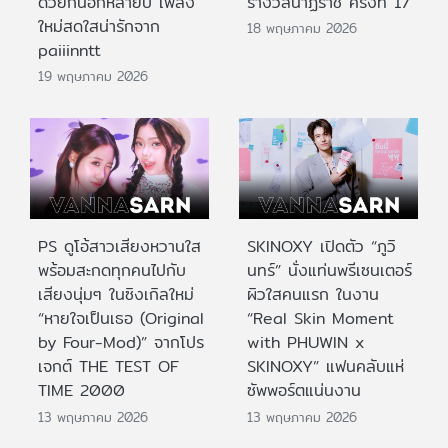
ด้วยกันอีกหลายปี เพลง
รางวัลนาฏราช ครั้งที่ 17
ใหม่สดใสน่ารักจาก
18 พฤษภาคม 2026
paiiinntt
19 พฤษภาคม 2026
PS ดูโอ้สาวเสียงหวานใส
SKINOXY เปิดตัว “ภูวิ
พร้อมสะกดทุกคนไปกับ
นทร์” นั่งแท่นพรีเซนเตอร์
เสียงนุ่มๆ ในซิงเกิลใหม่
ผิวใสคนแรก ในงาน
“หายใจเป็นเธอ (Original
“Real Skin Moment
by Four-Mod)” จากโปร
with PHUWIN x
เจกต์ THE TEST OF
SKINOXY” แฟนคลับแห่
TIME 2000
ซัพพอร์ตแน่นงาน
13 พฤษภาคม 2026
13 พฤษภาคม 2026