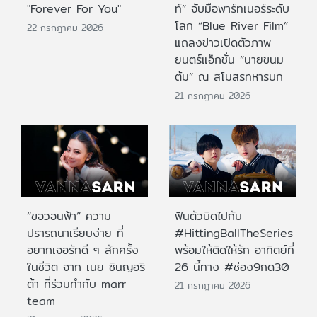
"Forever For You"
ท์” จับมือพาร์ทเนอร์ระดับ
โลก “Blue River Film”
22 กรกฎาคม 2026
แถลงข่าวเปิดตัวภาพ
ยนตร์แอ็กชั่น “นายขนม
ต้ม” ณ สโมสรทหารบก
21 กรกฎาคม 2026
“ขอวอนฟ้า” ความ
ฟินตัวบิดไปกับ
ปรารถนาเรียบง่าย ที่
#HittingBallTheSeries
อยากเจอรักดี ๆ สักครั้ง
พร้อมให้ติดให้รัก อาทิตย์ที่
ในชีวิต จาก เนย ซินญอริ
26 นี้ทาง #ช่อง9กด30
ต้า ที่ร่วมทำกับ marr
21 กรกฎาคม 2026
team