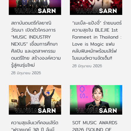
สถาบันดนตรีกัลยาณิ
“เมเบิ้ล–แป้งจี่” ร่ายมนตร์
วัฒนา เปิดตัวโครงการ
ความสุขใน BLEJIE 1st
“MUSIC INDUSTRY
Fanmeet in Thailand :
NEXUS” เชื่อมการศึกษา
Love is Magic แฟน
ศิลปิน และอุตสาหกรรม
คลับฟินหนักพร้อมเสิร์ฟ
ดนตรีไทย สร้างองค์ความ
โมเมนต์หวานจัดเต็ม!!
รู้สู่คนรุ่นใหม่
28 มิถุนายน 2026
28 มิถุนายน 2026
ความสุขล้นเวทีคอนเสิร์ต
SOT MUSIC AWARDS
“ฟรายเดย์ 30 ปี ฉันมี
2026 (SOUND OF