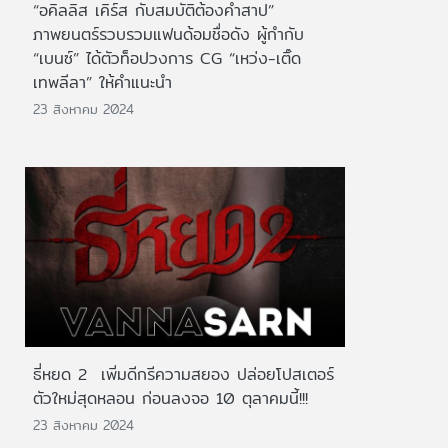
“อคิลลิส เคิร์ส กับสมบัติต้องคำสาป”
ภาพยนตร์รวบรวมแฟนด้อมชื่อดัง ผู้กำกับ
“เบนซ์” ได้ตัวท็อปวงการ CG “เหว่ง-เติ๊ด
เทพลีลา” ให้คำแนะนำ
23 สิงหาคม 2024
ธี่หยด 2 เพิ่มดีกรีความสยอง ปล่อยโปสเตอร์
ตัวใหม่สุดหลอน ก่อนลงจอ 10 ตุลาคมนี้!!!
23 สิงหาคม 2024