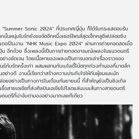
ญ่ “Summer Sonic 2024” ที่ประเทศญี่ปุ่น ก็ได้รับกระแสตอบรับ
หนุ่มไบร์ทยังขอจัดอีกหนึ่งเซอร์ไพรส์สุดเอ็กคลูซีฟปล่อยซิง
อินเตอร์ในงาน “NHK Music Expo 2024” ผ่านการถ่ายทอดสดเมื่อ
่ปุ่น อีกด้วย ซึ่งเพลงนี้เป็นการถ่ายทอดอารมณ์เพลงในแนวดนตรี
อย่างชัดเจน โดยเนื้อหาของเพลงเป็นการบอกเล่าเรื่องราวของ
กับรักครั้งเก่า ผสมผสานกับเมโลดี้โน้ตทุกท่วงทำนองที่บาดลึก
อย่างดี งานนี้เรียกว่าสร้างความประทับใจให้กับผู้ชมและนัก
ล่อยอย่างเป็นทางการในเดือนกันยายนนี้ ที่สำคัญยังเป็นซิงเกิล
้อสายเอเชียที่ส่งศิลปินเอเชียไปโลดแล่นบนเส้นทางสายดนตรี
นดนตรีที่น่าจับตามองอย่างมากเลยทีเดียว