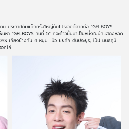
รอนาน ประกาศคัมแบ็กครั้งใหญ่กับโปรเจกต์ภาคต่อ “GELBOYS
้นหา “GELBOYS คนที่ 5” ที่จะก้าวขึ้นมาเป็นหนึ่งในนักแสดงหลัก
OYS เคียงข้างกับ 4 หนุ่ม นิว ชยภัค ตันประยูร, ไป๊ป มนธภูมิ
รอคโค่