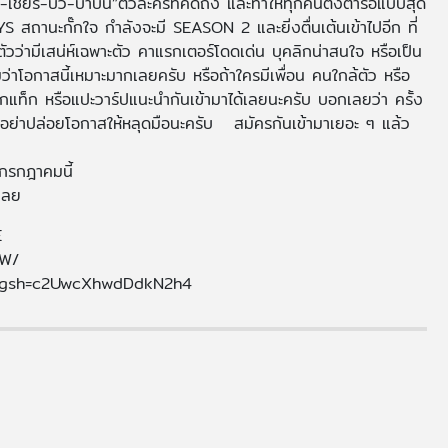
เชียร-บัว-บ้าบิ่น”ตัวละครที่คิดถึง และทำให้ทุกคนตั้งตารอแบบสุด
YS สถานะกั๊กใจ กำลังจะมี SEASON 2 และยิ่งตื่นเต้นเข้าไปอีก ที่
้ตัวว่ามีเสน่ห์เฉพาะตัว คาแรกเตอร์โดดเด่น บุคลิกน่าสนใจ หรือเป็น
โอกาสนี้เหมาะมากเลยครับ หรือถ้าใครมีเพื่อน คนใกล้ตัว หรือ
้’ ฝากแท็ก หรือแปะวาร์ปแนะนำกันเข้ามาได้เลยนะครับ บอกเลยว่า ครั้ง
กิด อย่าปล่อยโอกาสให้หลุดมือนะครับ สมัครกันเข้ามาเยอะ ๆ แล้ว
0 กรกฎาคมนี้
เลย
E
KW/
?igsh=c2UwcXhwdDdkN2h4