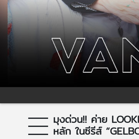
มุงด่วน!! ค่าย LOO
หลัก ในซีรีส์ “GEL