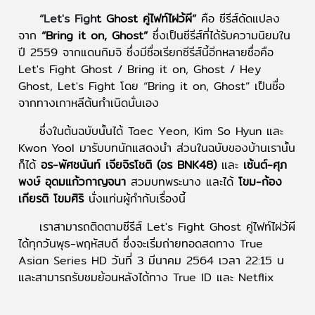
“Let's Figh
t Ghost คู่ไฟท์ไฝว้ผี”
คือ ซีรีส์ดัดแปลง
จาก
“Bring it on, Ghost”
ซึ่งเป็นซีรีส์ที่ได้รับความนิยมใน
ปี 2559 จากแดนกิมจิ ซึ่งมีชื่อเรียกซีรีส์นี้อีกหลายชื่อคือ
Let's Fight Ghost / Bring it on, Ghost / Hey
Ghost, Let's Fight โดย “Bring it on, Ghost” เป็นชื่อ
จากทางเกาหลีต้นกำเนิดนั่นเอง
ซึ่งในต้นฉบับนั้นได้ Taec Yeon, Kim So Hyun และ
Kwon Yool มารับบทนักแสดงนำ ส่วนในฉบับของบ้านเรานั้น
ก็ได้
อร-พัศชนันท์ เจียจิรโชติ (อร BNK48)
และ
เซ้นต์-ศุภ
พงษ์ อุดมแก้วกาญจนา
สวมบทพระนาง และได้
โขม-ก้อง
เกียรติ โขมศิริ
นั่งแท่นผู้กำกับเรื่องนี้
เราสามารถติดตามซีรีส์ Let's Fight Ghost คู่ไฟท์ไฝว้ผี
ได้ทุกวันพุธ-พฤหัสบดี ซึ่งจะเริ่มถ่ายทอดสดทาง True
Asian Series HD วันที่ 3 มีนาคม 2564 เวลา 22:15 น
และสามารถรับชมย้อนหลังได้ทาง True ID และ Netflix