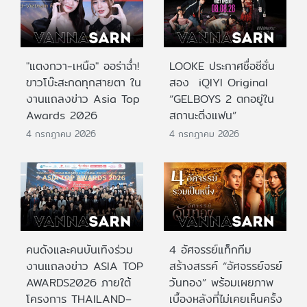
"แตงกวา-เหนือ" ออร่าฉ่ำ!
LOOKE ประกาศชื่อซีซั่น
ขาวโบ๊ะสะกดทุกสายตา ใน
สอง iQIYI Original
งานแถลงข่าว Asia Top
“GELBOYS 2 ตกอยู่ใน
Awards 2026
สถานะติ่งแฟน”
4 กรกฎาคม 2026
4 กรกฎาคม 2026
คนดังและคนบันเทิงร่วม
4 อัศจรรย์แท็กทีม
งานแถลงข่าว ASIA TOP
สร้างสรรค์ “อัศจรรย์จรย์
AWARDS2026 ภายใต้
วันทอง” พร้อมเผยภาพ
โครงการ THAILAND–
เบื้องหลังที่ไม่เคยเห็นครั้ง