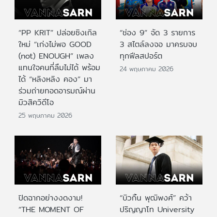
“PP KRIT” ปล่อยซิงเกิล
“ช่อง 9” จัด 3 รายการ
ใหม่ “เก่งไม่พอ GOOD
3 สไตล์ลงจอ มาครบจบ
(not) ENOUGH” เพลง
ทุกฟีลสปอร์ต
แทนใจคนที่ลืมไม่ได้ พร้อม
24 พฤษภาคม 2026
ได้ “หลิงหลิง คอง” มา
ร่วมถ่ายทอดอารมณ์ผ่าน
มิวสิควิดีโอ
25 พฤษภาคม 2026
ปิดฉากอย่างงดงาม!
“บิวกิ้น พุฒิพงศ์” คว้า
“THE MOMENT OF
ปริญญาโท University