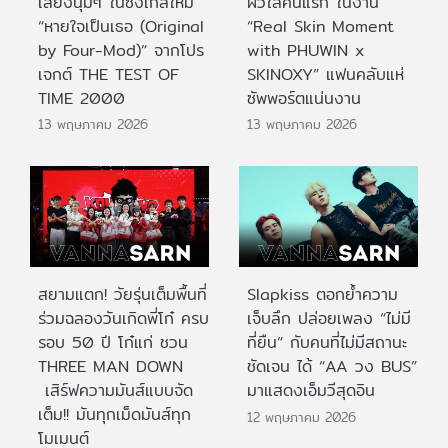
เสียงนุ่มๆ ในซิงเกิลใหม่
ผิวใสคนแรก ในงาน
“หายใจเป็นเธอ (Original
“Real Skin Moment
by Four-Mod)” จากโปร
with PHUWIN x
เจกต์ THE TEST OF
SKINOXY” แฟนคลับแห่
TIME 2000
ซัพพอร์ตแน่นงาน
13 พฤษภาคม 2026
13 พฤษภาคม 2026
สยามแตก! วัยรุ่นเต็มพื้นที่
Slapkiss ตอกย้ำความ
ร่วมฉลองวันเกิดพี่โก๋ ครบ
เจ็บลึก ปล่อยเพลง “ไม่มี
รอบ 50 ปี โก๋แก่ ชวน
ที่ยืน” กับคนที่ไม่มีสถานะ
THREE MAN DOWN
ชัดเจน ได้ “AA วง BUS”
เสิร์ฟความมันส์แบบจัด
มาแสดงเอ็มวีสุดอิน
เต็ม!! มันทุกเม็ดมันส์ทุก
12 พฤษภาคม 2026
โมเมนต์