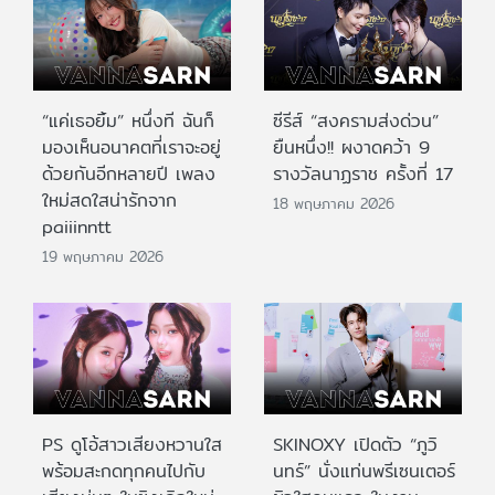
“แค่เธอยิ้ม” หนึ่งที ฉันก็
ซีรีส์ “สงครามส่งด่วน”
มองเห็นอนาคตที่เราจะอยู่
ยืนหนึ่ง!! ผงาดคว้า 9
ด้วยกันอีกหลายปี เพลง
รางวัลนาฏราช ครั้งที่ 17
ใหม่สดใสน่ารักจาก
18 พฤษภาคม 2026
paiiinntt
19 พฤษภาคม 2026
PS ดูโอ้สาวเสียงหวานใส
SKINOXY เปิดตัว “ภูวิ
พร้อมสะกดทุกคนไปกับ
นทร์” นั่งแท่นพรีเซนเตอร์