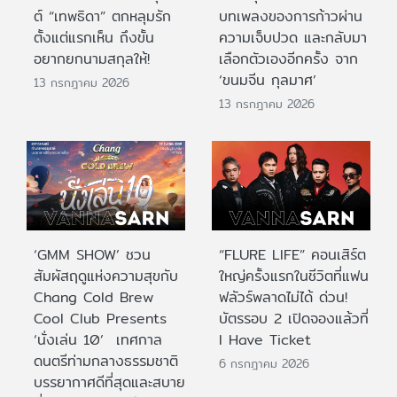
ต์ “เทพธิดา” ตกหลุมรัก
บทเพลงของการก้าวผ่าน
ตั้งแต่แรกเห็น ถึงขั้น
ความเจ็บปวด และกลับมา
อยากยกนามสกุลให้!
เลือกตัวเองอีกครั้ง จาก
‘ขนมจีน กุลมาศ’
13 กรกฎาคม 2026
13 กรกฎาคม 2026
‘GMM SHOW’ ชวน
“FLURE LIFE” คอนเสิร์ต
สัมผัสฤดูแห่งความสุขกับ
ใหญ่ครั้งแรกในชีวิตที่แฟน
Chang Cold Brew
ฟลัวร์พลาดไม่ได้ ด่วน!
Cool Club Presents
บัตรรอบ 2 เปิดจองแล้วที่
‘นั่งเล่น 10’ เทศกาล
I Have Ticket
ดนตรีท่ามกลางธรรมชาติ
6 กรกฎาคม 2026
บรรยากาศดีที่สุดและสบาย