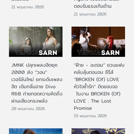
ตอบรับแรงเกินต้าน
21 พฤษภาคม 2026
21 พฤษภาคม 2026
JMNK ปลุกเพลงฮิตยุค
“ฝ้าย - อะตอม” ชวนแฟน
2000 ส่ง “วอน”
คลับลุ้นตอนจบ ซีรีส์
เวอร์ชันใหม่ ยกระดับเพลง
“BROKEN (Of) LOVE
ฮิต เติมกลิ่นอาย Diva
หัวใจช้ำรัก” ติดขอบจอ
R&B ถ่ายทอดความคิดถึง
ในงาน BROKEN (Of)
ผ่านเสียงทรงพลัง
LOVE : The Last
Promise
20 พฤษภาคม 2026
19 พฤษภาคม 2026