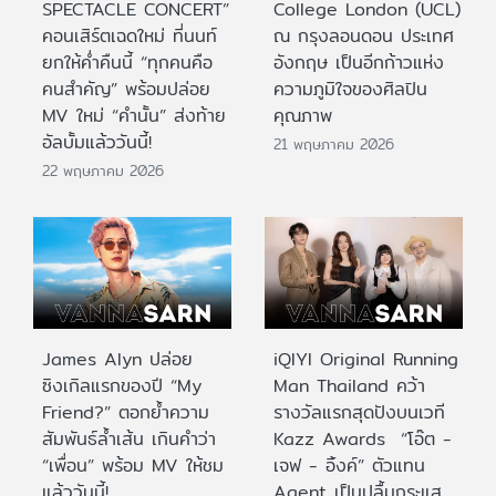
SPECTACLE CONCERT”
College London (UCL)
คอนเสิร์ตเฉดใหม่ ที่นนท์
ณ กรุงลอนดอน ประเทศ
ยกให้ค่ำคืนนี้ “ทุกคนคือ
อังกฤษ เป็นอีกก้าวแห่ง
คนสำคัญ” พร้อมปล่อย
ความภูมิใจของศิลปิน
MV ใหม่ “คำนั้น” ส่งท้าย
คุณภาพ
อัลบั้มแล้ววันนี้!
21 พฤษภาคม 2026
22 พฤษภาคม 2026
James Alyn ปล่อย
iQIYI Original Running
ซิงเกิลแรกของปี “My
Man Thailand คว้า
Friend?” ตอกย้ำความ
รางวัลแรกสุดปังบนเวที
สัมพันธ์ล้ำเส้น เกินคำว่า
Kazz Awards “โอ๊ต -
“เพื่อน” พร้อม MV ให้ชม
เจฟ - อิ้งค์” ตัวแทน
แล้ววันนี้!
Agent เป็นปลื้มกระแส