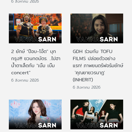
6 สิงหาคม 2026
2 ยักษ์ "ป๊อบ-โอ๊ต" บุก
GDH ร่วมกับ TOFU
กรุง!!! ชวนกดบัตร. ..ไปฮา
FILMS ปล่อยตัวอย่าง
น้ำตาเล็ดกับ "เบิ้ม เบิ้ม
แรก! ภาพยนตร์ฟอร์มยักษ์
concert"
'คุณยายวรนาฏ'
(INHERIT)
6 สิงหาคม 2026
6 สิงหาคม 2026