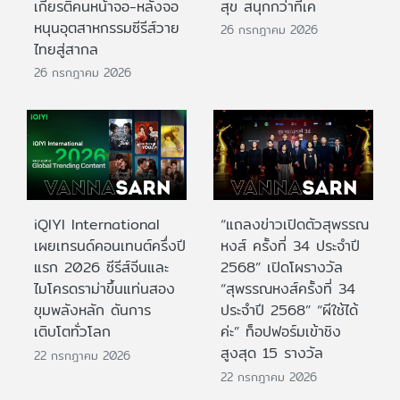
เกียรติคนหน้าจอ-หลังจอ
สุข สนุกกว่าที่เค
หนุนอุตสาหกรรมซีรีส์วาย
26 กรกฎาคม 2026
ไทยสู่สากล
26 กรกฎาคม 2026
iQIYI International
“แถลงข่าวเปิดตัวสุพรรณ
เผยเทรนด์คอนเทนต์ครึ่งปี
หงส์ ครั้งที่ 34 ประจำปี
แรก 2026 ซีรีส์จีนและ
2568” เปิดโผรางวัล
ไมโครดราม่าขึ้นแท่นสอง
“สุพรรณหงส์ครั้งที่ 34
ขุมพลังหลัก ดันการ
ประจำปี 2568” “ผีใช้ได้
เติบโตทั่วโลก
ค่ะ” ท็อปฟอร์มเข้าชิง
สูงสุด 15 รางวัล
22 กรกฎาคม 2026
22 กรกฎาคม 2026