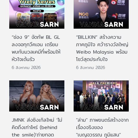
“ช่อง 9” จัดทัพ BL GL
“BILLKIN” สร้างความ
ลงจอทุกวีคเอน เตรียม
ภาคภูมิใจ คว้ารางวัลใหญ่
พบกับมวลเคมีที่พร้อมให้
Weibo Malaysia พร้อม
หัวใจเต้นรัว
โชว์สุดประทับใจ
6 สิงหาคม 2026
6 สิงหาคม 2026
JMNK ส่งซิงเกิลใหม่ ‘ไม่
"ล่าม" ภาพยนตร์สร้างจาก
คิดถึงเท่าไหร่ (behind
เรื่องจริงของ
the smile)’ถ่ายทอด
"เบญจวรรณ ภูมิแสน"