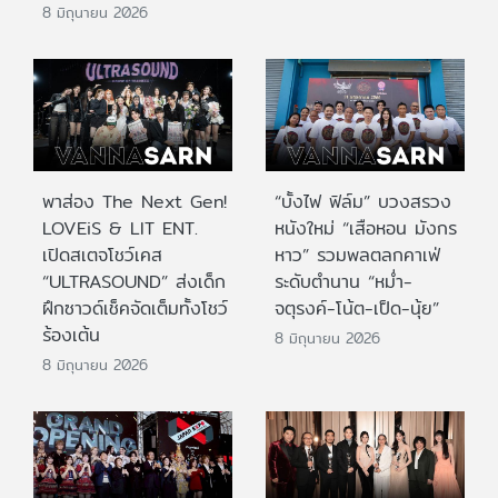
8 มิถุนายน 2026
พาส่อง The Next Gen!
“บั้งไฟ ฟิล์ม” บวงสรวง
LOVEiS & LIT ENT.
หนังใหม่ “เสือหอน มังกร
เปิดสเตจโชว์เคส
หาว” รวมพลตลกคาเฟ่
“ULTRASOUND” ส่งเด็ก
ระดับตำนาน “หม่ำ-
ฝึกซาวด์เช็คจัดเต็มทั้งโชว์
จตุรงค์-โน้ต-เป็ด-นุ้ย”
ร้องเต้น
8 มิถุนายน 2026
8 มิถุนายน 2026