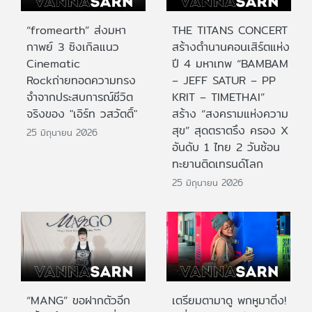
“fromearth” ส่งมหา
THE TITANS CONCERT
กาพย์ 3 ซิงเกิลแนว
สร้างตำนานคอนเสิร์ตแห่ง
Cinematic
ปี 4 มหาเทพ “BAMBAM
Rockถ่ายทอดความทรง
– JEFF SATUR – PP
จำจากประสบการณ์ชีวิต
KRIT – TIMETHAI”
จริงของ "เอิร์ท วสวัตติ์"
สร้าง “สงครามแห่งความ
สุข” สุดตราตรึง ครอง X
25 มิถุนายน 2026
อันดับ 1 ไทย 2 วันซ้อน
ทะยานติดเทรนด์โลก
25 มิถุนายน 2026
“MANG” ขอฝากตัวอีก
เตรียมตามาดู พกหูมาติ่ง!