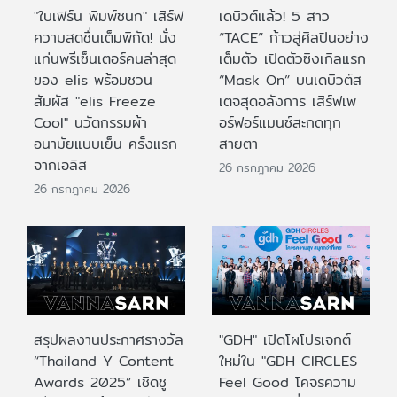
"ใบเฟิร์น พิมพ์ชนก" เสิร์ฟ
เดบิวต์แล้ว! 5 สาว
ความสดชื่นเต็มพิกัด! นั่ง
“TACE” ก้าวสู่ศิลปินอย่าง
แท่นพรีเซ็นเตอร์คนล่าสุด
เต็มตัว เปิดตัวซิงเกิลแรก
ของ elis พร้อมชวน
“Mask On” บนเดบิวต์ส
สัมผัส "elis Freeze
เตจสุดอลังการ เสิร์ฟเพ
Cool" นวัตกรรมผ้า
อร์ฟอร์แมนซ์สะกดทุก
อนามัยแบบเย็น ครั้งแรก
สายตา
จากเอลิส
26 กรกฎาคม 2026
26 กรกฎาคม 2026
สรุปผลงานประกาศรางวัล
"GDH" เปิดโผโปรเจกต์
“Thailand Y Content
ใหม่ใน "GDH CIRCLES
Awards 2025” เชิดชู
Feel Good โคจรความ