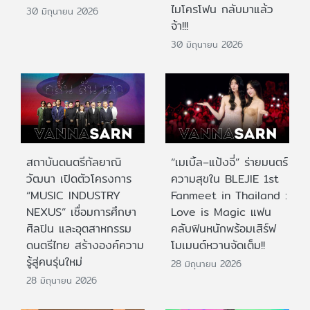
ไมโครโฟน กลับมาแล้ว
30 มิถุนายน 2026
จ้า!!!
30 มิถุนายน 2026
สถาบันดนตรีกัลยาณิ
“เมเบิ้ล–แป้งจี่” ร่ายมนตร์
วัฒนา เปิดตัวโครงการ
ความสุขใน BLEJIE 1st
“MUSIC INDUSTRY
Fanmeet in Thailand :
NEXUS” เชื่อมการศึกษา
Love is Magic แฟน
ศิลปิน และอุตสาหกรรม
คลับฟินหนักพร้อมเสิร์ฟ
ดนตรีไทย สร้างองค์ความ
โมเมนต์หวานจัดเต็ม!!
รู้สู่คนรุ่นใหม่
28 มิถุนายน 2026
28 มิถุนายน 2026