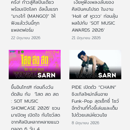
ครั้ง! ก้าวสู่ศิลปินเดี่ยว
เงี่ยหูฟังเพลงลับของ
พร้อมเปิดโลก อัลบั้มแรก
ศิลปินคนโปรด ในงาน
“มางโก้ (MANGO)” ให้
‘Hall of หูววว’ ก่อนลุ้น
ฟังแล้ววันนี้ทุก
ผลไปกับ ‘SOT MUSIC
แพลตฟอร์ม
AWARDS 2026’
22 มิถุนายน 2026
21 มิถุนายน 2026
ขึ้นอินโทร!!! ก่อนถึงวัน
PIDE เปิดตัว “CHAIN”
ตัดสิน กับ 'โสต สด สด
ซิงเกิลใหม่กลิ่นอาย
: SOT MUSIC
Funk-Pop สุดเซ็กซี่ โชว์
SHOWCASE 2026' ชวน
อีกด้านที่ทั้งขี้เล่นและเต็ม
มาเปิดหู เปิดใจ กับโชว์สด
ไปด้วยเสน่ห์ชวนโย
จากศิลปินหลากหลายแนว
8 มิถุนายน 2026
ตลอด 6 วัน 4