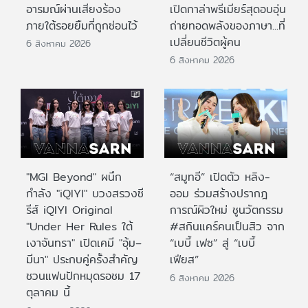
อารมณ์ผ่านเสียงร้อง
เปิดกาล่าพรีเมียร์สุดอบอุ่น
ภายใต้รอยยิ้มที่ถูกซ่อนไว้
ถ่ายทอดพลังของภาษา...ที่
เปลี่ยนชีวิตผู้คน
6 สิงหาคม 2026
6 สิงหาคม 2026
"MGI Beyond" ผนึก
“สมูทอี” เปิดตัว หลิง-
กำลัง "iQIYI" บวงสรวงซี
ออม ร่วมสร้างปรากฎ
รีส์ iQIYI Original
การณ์ผิวใหม่ ชูนวัตกรรม
"Under Her Rules ใต้
#สกินแคร์คนเป็นสิว จาก
เงาจันทรา" เปิดเคมี "อุ้ม–
“เบบี้ เฟซ” สู่ “เบบี้
มีนา" ประกบคู่ครั้งสำคัญ
เฟียส”
ชวนแฟนปักหมุดรอชม 17
6 สิงหาคม 2026
ตุลาคม นี้