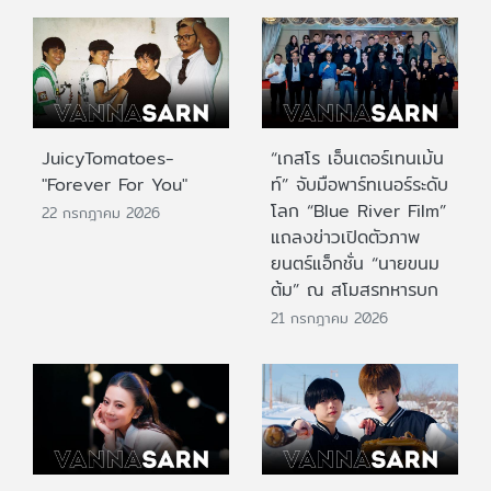
JuicyTomatoes-
“เกสโร เอ็นเตอร์เทนเม้น
"Forever For You"
ท์” จับมือพาร์ทเนอร์ระดับ
โลก “Blue River Film”
22 กรกฎาคม 2026
แถลงข่าวเปิดตัวภาพ
ยนตร์แอ็กชั่น “นายขนม
ต้ม” ณ สโมสรทหารบก
21 กรกฎาคม 2026