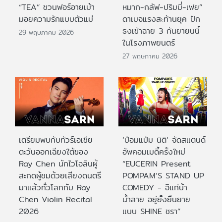
“TEA” ชวนฟอร์อายเม้า
หมาก-กลัฟ-ปริมมี่-เฟย”
มอยความรักแบบตัวแม่
ดาเมจแรงสะท้านยุค ปัก
ธงเข้าฉาย 3 กันยายนนี้
29 พฤษภาคม 2026
ในโรงภาพยนตร์
27 พฤษภาคม 2026
เตรียมพบกับทัวร์เอเชีย
‘ป๋อมแป๋ม นิติ’ จัดสแตนด์
ตะวันออกเฉียงใต้ของ
อัพคอมเมดี้ครั้งใหม่
Ray Chen นักไวโอลินผู้
“EUCERIN Present
สะกดผู้ชมด้วยเสียงดนตรี
POMPAM’S STAND UP
มาแล้วทั่วโลกกับ Ray
COMEDY - อิแก่บ้า
Chen Violin Recital
น้ำลาย อยู่ยั้งยืนยาย
2026
แบบ SHINE ชรา”