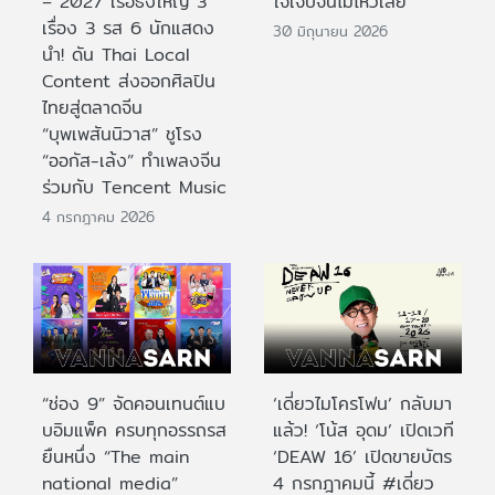
– 2027 เรือธงใหญ่ 3
ใจเจ็บจนไม่ไหวเลย
เรื่อง 3 รส 6 นักแสดง
30 มิถุนายน 2026
นำ! ดัน Thai Local
Content ส่งออกศิลปิน
ไทยสู่ตลาดจีน
“บุพเพสันนิวาส” ชูโรง
“ออกัส-เล้ง” ทำเพลงจีน
ร่วมกับ Tencent Music
4 กรกฎาคม 2026
“ช่อง 9” จัดคอนเทนต์แบ
‘เดี่ยวไมโครโฟน’ กลับมา
บอิมแพ็ค ครบทุกอรรถรส
แล้ว! ‘โน้ส อุดม’ เปิดเวที
ยืนหนึ่ง “The main
‘DEAW 16’ เปิดขายบัตร
national media”
4 กรกฎาคมนี้ #เดี่ยว