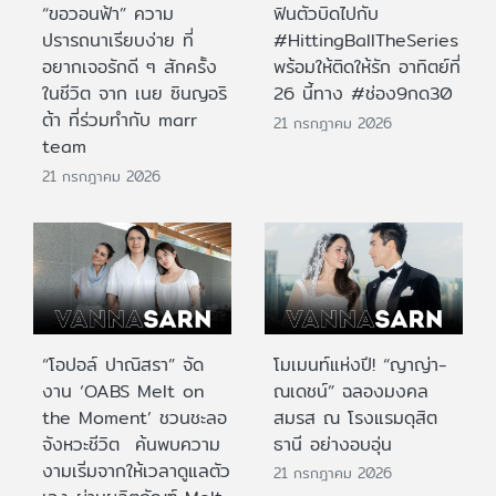
“ขอวอนฟ้า” ความ
ฟินตัวบิดไปกับ
ปรารถนาเรียบง่าย ที่
#HittingBallTheSeries
อยากเจอรักดี ๆ สักครั้ง
พร้อมให้ติดให้รัก อาทิตย์ที่
ในชีวิต จาก เนย ซินญอริ
26 นี้ทาง #ช่อง9กด30
ต้า ที่ร่วมทำกับ marr
21 กรกฎาคม 2026
team
21 กรกฎาคม 2026
“โอปอล์ ปาณิสรา” จัด
โมเมนท์แห่งปี! “ญาญ่า-
งาน ‘OABS Melt on
ณเดชน์” ฉลองมงคล
the Moment’ ชวนชะลอ
สมรส ณ โรงแรมดุสิต
จังหวะชีวิต ค้นพบความ
ธานี อย่างอบอุ่น
งามเริ่มจากให้เวลาดูแลตัว
21 กรกฎาคม 2026