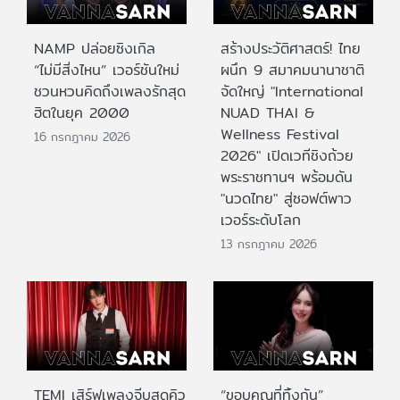
NAMP ปล่อยซิงเกิล
สร้างประวัติศาสตร์! ไทย
“ไม่มีสิ่งไหน” เวอร์ชันใหม่
ผนึก 9 สมาคมนานาชาติ
ชวนหวนคิดถึงเพลงรักสุด
จัดใหญ่ "International
ฮิตในยุค 2000
NUAD THAI &
Wellness Festival
16 กรกฎาคม 2026
2026" เปิดเวทีชิงถ้วย
พระราชทานฯ พร้อมดัน
"นวดไทย" สู่ซอฟต์พาว
เวอร์ระดับโลก
13 กรกฎาคม 2026
TEMI เสิร์ฟเพลงจีบสุดคิว
“ขอบคุณที่ทิ้งกัน”