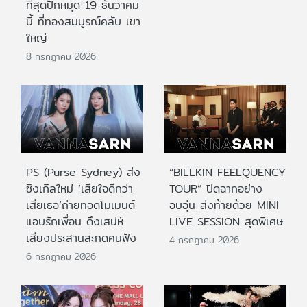
ที่สุดปักหมุด 19 ธันวาคม
นี้ ที่ทองสมบูรณ์คลับ เขา
ใหญ่
8 กรกฎาคม 2026
PS (Purse Sydney) ส่ง
“BILLKIN FEELQUENCY
ซิงเกิลใหม่ ‘เสียใจดีกว่า
TOUR” ปิดฉากอย่าง
เสียเธอ’ถ่ายทอดโมเมนต์
อบอุ่น ส่งท้ายด้วย MINI
แอบรักเพื่อน ดึงเสน่ห์
LIVE SESSION สุดพิเศษ
เสียงประสานสะกดคนฟัง
4 กรกฎาคม 2026
6 กรกฎาคม 2026