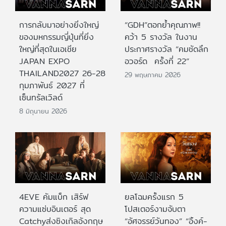
การกลับมาอย่างยิ่งใหญ่
“GDH”ตอกย้ำคุณภาพ!!
ของมหกรรมญี่ปุ่นที่ยิ่ง
คว้า 5 รางวัล ในงาน
ใหญ่ที่สุดในเอเชีย
ประกาศรางวัล “คมชัดลึก
JAPAN EXPO
อวอร์ด ครั้งที่ 22”
THAILAND2027 26-28
29 พฤษภาคม 2026
กุมภาพันธ์ 2027 ที่
เซ็นทรัลเวิลด์
8 มิถุนายน 2026
4EVE คัมแบ็ก เสิร์ฟ
ยลโฉมครั้งแรก 5
ความแซ่บอินเตอร์ สุด
โปสเตอร์งามจับตา
Catchyส่งซิงเกิลอังกฤษ
“อัศจรรย์วันทอง” “อิ้งค์-