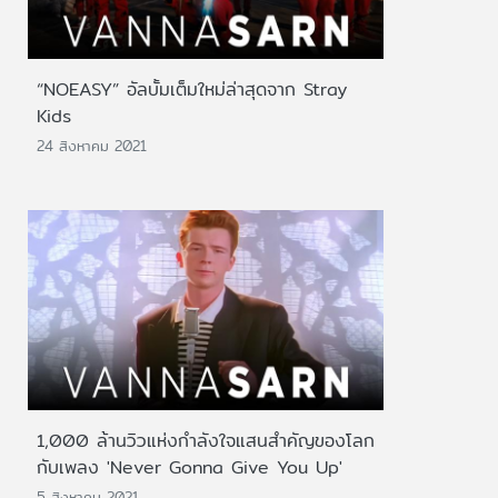
“NOEASY” อัลบั้มเต็มใหม่ล่าสุดจาก Stray
Kids
24 สิงหาคม 2021
1,000 ล้านวิวแห่งกำลังใจแสนสำคัญของโลก
กับเพลง 'Never Gonna Give You Up'
5 สิงหาคม 2021