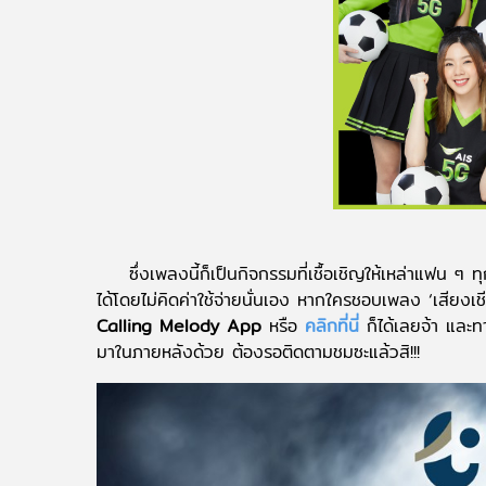
ซึ่งเพลงนี้ก็เป็นกิจกรรมที่เชื้อเชิญให้เหล่าแฟน 
ได้โดยไม่คิดค่าใช้จ่ายนั่นเอง หากใครชอบเพลง ‘เสียงเ
Calling Melody App
หรือ
คลิกที่นี่
ก็ได้เลยจ้า และท
มาในภายหลังด้วย ต้องรอติดตามชมซะแล้วสิ!!!