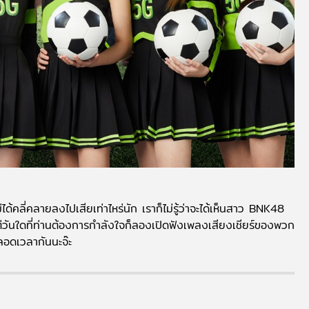
ด้คลี่คลายลงไปเสียเท่าไหร่นัก เราก็ไม่รู้ว่าจะได้เห็นสาว BNK48
่วันใดที่ท่านต้องการกำลังใจก็ลองเปิดฟังเพลงเสียงเชียร์ของพวก
์ตลอดเวลากันนะจ๊ะ