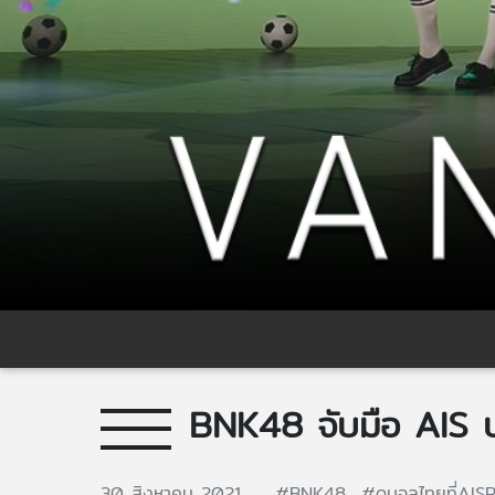
BNK48 จับมือ AIS ปล่
30 สิงหาคม 2021
#BNK48
#ดูบอลไทยที่A