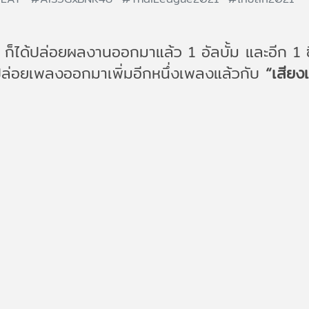
ได้ปล่อยผลงานออกมาแล้ว 1 อัลบั้ม และอีก 1 ซิงเกิ
ปล่อยเพลงออกมาเพิ่มอีกหนึ่งเพลงแล้วกับ
“เสียงเ