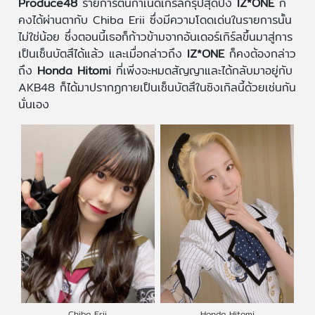
Produce48
รายการต้นกำเนิดเกิร์ลกรุ๊ปสุดปัง
IZ*ONE
ก็
คงได้ผ่านตากับ Chiba Erii ซึ่งมีความโดดเด่นในรายการนั้น
ไม่ใช่น้อย ซึ่งตอนนี้เธอก็ก้าวข้ามจากอันเดอร์เกิร์ลขึ้นมาสู่การ
เป็นเซ็นบัตสึได้แล้ว และเมื่อกล่าวถึง
IZ*ONE
ก็คงต้องกล่าว
ถึง
Honda Hitomi
ที่เพิ่งจะหมดสัญญาและได้กลับมาอยู่กับ
AKB48 ก็ได้มาปรากฏกายเป็นเซ็นบัตสึในซิงเกิลนี้ด้วยเช่นกัน
นั่นเอง
Chiba Erii
Honda Hitomi