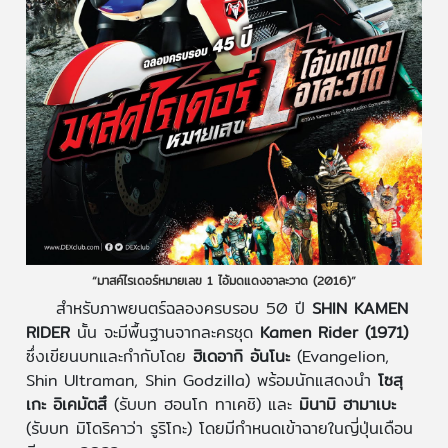
“มาสค์ไรเดอร์หมายเลข 1 ไอ้มดแดงอาละวาด (2016)”
สำหรับภาพยนตร์ฉลองครบรอบ 50 ปี
SHIN KAMEN
RIDER
นั้น จะมีพื้นฐานจากละครชุด
Kamen Rider (1971)
ซึ่งเขียนบทและกำกับโดย
ฮิเดอากิ อันโนะ
(Evangelion,
Shin Ultraman, Shin Godzilla) พร้อมนักแสดงนำ
โซสุ
เกะ อิเคมัตสึ
(รับบท ฮอนโก ทาเคชิ) และ
มินามิ ฮามาเบะ
(รับบท มิโดริคาว่า รูริโกะ) โดยมีกำหนดเข้าฉายในญี่ปุ่นเดือน