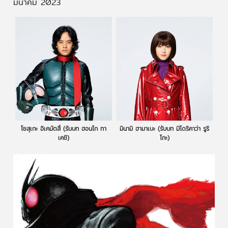
มีนาคม 2023
โซสุเกะ อิเคมัตสึ (รับบท ฮอนโก ทา
มินามิ ฮามาเบะ (รับบท มิโดริคาว่า รูริ
เคชิ)
โกะ)