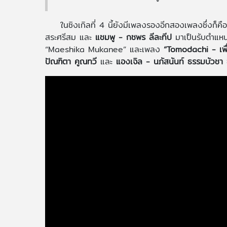
ในซิงเกิลที่ 4 นี้ยังมีเพลงรองอีกสองเพลงซึ่งก็
สระศรีสม และ
แชมพู - กชพร ลีละทีป
มาเป็นรับตำแหน่
“Maeshika Mukanee” และเพลง
“Tomodachi - เพื
ปัณฑิตา คูณทวี
และ
แองเจิล - นภัสนันท์ ธรรมบัวชา
ซ