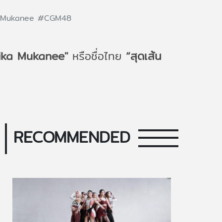
kaMukanee
#CGM48​
ika Mukanee"
หรือชื่อไทย
“สุดเส้น
RECOMMENDED