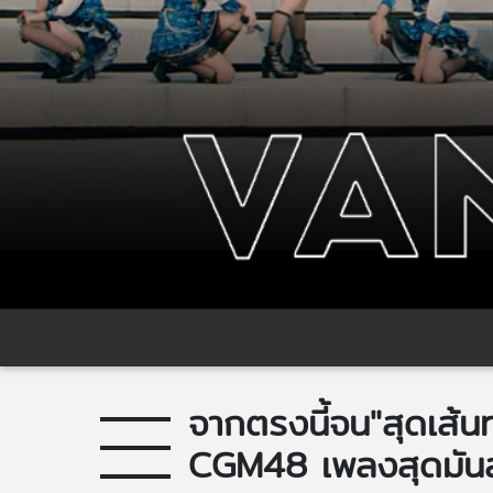
จากตรงนี้จน"สุดเส้น
CGM48 เพลงสุดมันส์