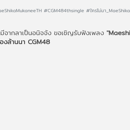
eShikaMukaneeTH
#CGM484thsingle
#ใครไม่มา_MaeShi
นก็มีจากลาเป็นอนิจจัง ขอเชิญรับฟังเพลง
"Maesh
มืองล้านนา CGM48