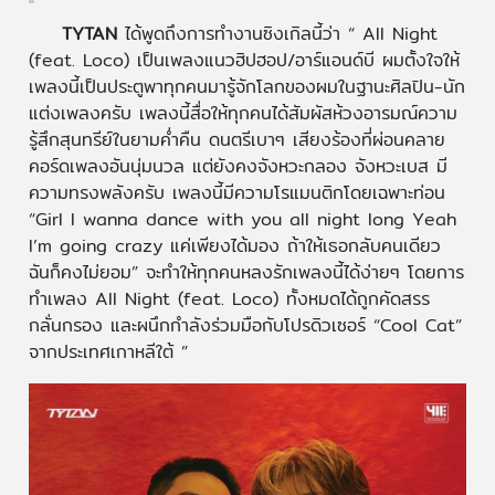
TYTAN
ได้พูดถึงการทำงานซิงเกิลนี้ว่า “ All Night
(feat. Loco) เป็นเพลงแนวฮิปฮอป/อาร์แอนด์บี ผมตั้งใจให้
เพลงนี้เป็นประตูพาทุกคนมารู้จักโลกของผมในฐานะศิลปิน-นัก
แต่งเพลงครับ เพลงนี้สื่อให้ทุกคนได้สัมผัสห้วงอารมณ์ความ
รู้สึกสุนทรีย์ในยามค่ำคืน ดนตรีเบาๆ เสียงร้องที่ผ่อนคลาย
คอร์ดเพลงอันนุ่มนวล แต่ยังคงจังหวะกลอง จังหวะเบส มี
ความทรงพลังครับ เพลงนี้มีความโรแมนติกโดยเฉพาะท่อน
“Girl I wanna dance with you all night long Yeah
I’m going crazy แค่เพียงได้มอง ถ้าให้เธอกลับคนเดียว
ฉันก็คงไม่ยอม” จะทำให้ทุกคนหลงรักเพลงนี้ได้ง่ายๆ โดยการ
ทำเพลง All Night (feat. Loco) ทั้งหมดได้ถูกคัดสรร
กลั่นกรอง และผนึกกำลังร่วมมือกับโปรดิวเซอร์ “Cool Cat”
จากประเทศเกาหลีใต้ ”