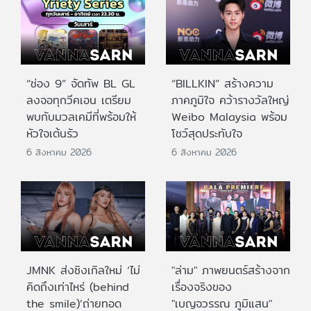
“ช่อง 9” จัดทัพ BL GL
“BILLKIN” สร้างความ
ลงจอทุกวีคเอน เตรียม
ภาคภูมิใจ คว้ารางวัลใหญ่
พบกับมวลเคมีที่พร้อมให้
Weibo Malaysia พร้อม
หัวใจเต้นรัว
โชว์สุดประทับใจ
6 สิงหาคม 2026
6 สิงหาคม 2026
JMNK ส่งซิงเกิลใหม่ ‘ไม่
"ล่าม" ภาพยนตร์สร้างจาก
คิดถึงเท่าไหร่ (behind
เรื่องจริงของ
the smile)’ถ่ายทอด
"เบญจวรรณ ภูมิแสน"