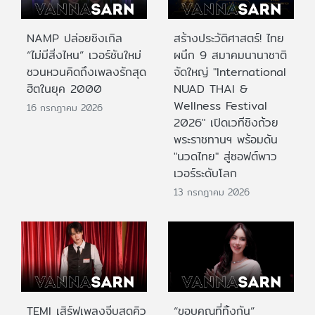
NAMP ปล่อยซิงเกิล
สร้างประวัติศาสตร์! ไทย
“ไม่มีสิ่งไหน” เวอร์ชันใหม่
ผนึก 9 สมาคมนานาชาติ
ชวนหวนคิดถึงเพลงรักสุด
จัดใหญ่ "International
ฮิตในยุค 2000
NUAD THAI &
Wellness Festival
16 กรกฎาคม 2026
2026" เปิดเวทีชิงถ้วย
พระราชทานฯ พร้อมดัน
"นวดไทย" สู่ซอฟต์พาว
เวอร์ระดับโลก
13 กรกฎาคม 2026
TEMI เสิร์ฟเพลงจีบสุดคิว
“ขอบคุณที่ทิ้งกัน”