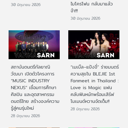
ไมโครโฟน กลับมาแล้ว
30 มิถุนายน 2026
จ้า!!!
30 มิถุนายน 2026
สถาบันดนตรีกัลยาณิ
“เมเบิ้ล–แป้งจี่” ร่ายมนตร์
วัฒนา เปิดตัวโครงการ
ความสุขใน BLEJIE 1st
“MUSIC INDUSTRY
Fanmeet in Thailand :
NEXUS” เชื่อมการศึกษา
Love is Magic แฟน
ศิลปิน และอุตสาหกรรม
คลับฟินหนักพร้อมเสิร์ฟ
ดนตรีไทย สร้างองค์ความ
โมเมนต์หวานจัดเต็ม!!
รู้สู่คนรุ่นใหม่
28 มิถุนายน 2026
28 มิถุนายน 2026