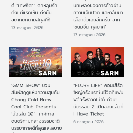
ต์ “เทพธิดา” ตกหลุมรัก
บทเพลงของการก้าวผ่าน
ตั้งแต่แรกเห็น ถึงขั้น
ความเจ็บปวด และกลับมา
อยากยกนามสกุลให้!
เลือกตัวเองอีกครั้ง จาก
‘ขนมจีน กุลมาศ’
13 กรกฎาคม 2026
13 กรกฎาคม 2026
‘GMM SHOW’ ชวน
“FLURE LIFE” คอนเสิร์ต
สัมผัสฤดูแห่งความสุขกับ
ใหญ่ครั้งแรกในชีวิตที่แฟน
Chang Cold Brew
ฟลัวร์พลาดไม่ได้ ด่วน!
Cool Club Presents
บัตรรอบ 2 เปิดจองแล้วที่
‘นั่งเล่น 10’ เทศกาล
I Have Ticket
ดนตรีท่ามกลางธรรมชาติ
6 กรกฎาคม 2026
บรรยากาศดีที่สุดและสบาย