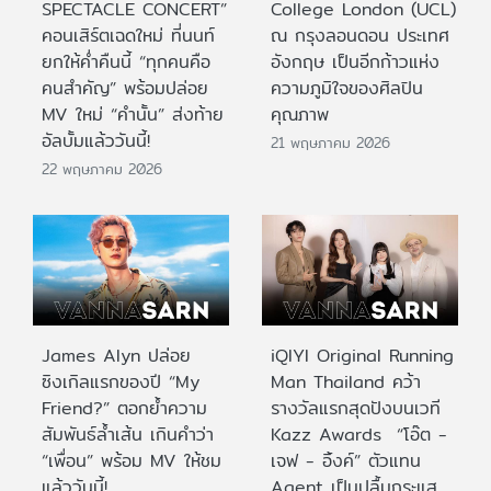
SPECTACLE CONCERT”
College London (UCL)
คอนเสิร์ตเฉดใหม่ ที่นนท์
ณ กรุงลอนดอน ประเทศ
ยกให้ค่ำคืนนี้ “ทุกคนคือ
อังกฤษ เป็นอีกก้าวแห่ง
คนสำคัญ” พร้อมปล่อย
ความภูมิใจของศิลปิน
MV ใหม่ “คำนั้น” ส่งท้าย
คุณภาพ
อัลบั้มแล้ววันนี้!
21 พฤษภาคม 2026
22 พฤษภาคม 2026
James Alyn ปล่อย
iQIYI Original Running
ซิงเกิลแรกของปี “My
Man Thailand คว้า
Friend?” ตอกย้ำความ
รางวัลแรกสุดปังบนเวที
สัมพันธ์ล้ำเส้น เกินคำว่า
Kazz Awards “โอ๊ต -
“เพื่อน” พร้อม MV ให้ชม
เจฟ - อิ้งค์” ตัวแทน
แล้ววันนี้!
Agent เป็นปลื้มกระแส