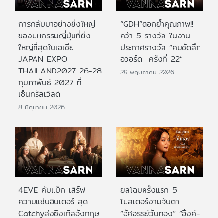
การกลับมาอย่างยิ่งใหญ่
“GDH”ตอกย้ำคุณภาพ!!
ของมหกรรมญี่ปุ่นที่ยิ่ง
คว้า 5 รางวัล ในงาน
ใหญ่ที่สุดในเอเชีย
ประกาศรางวัล “คมชัดลึก
JAPAN EXPO
อวอร์ด ครั้งที่ 22”
THAILAND2027 26-28
29 พฤษภาคม 2026
กุมภาพันธ์ 2027 ที่
เซ็นทรัลเวิลด์
8 มิถุนายน 2026
4EVE คัมแบ็ก เสิร์ฟ
ยลโฉมครั้งแรก 5
ความแซ่บอินเตอร์ สุด
โปสเตอร์งามจับตา
Catchyส่งซิงเกิลอังกฤษ
“อัศจรรย์วันทอง” “อิ้งค์-