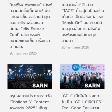
"ใบเฟิร์น พิมพ์ชนก" เสิร์ฟ
เดบิวต์แล้ว! 5 สาว
ความสดชื่นเต็มพิกัด! นั่ง
“TACE” ก้าวสู่ศิลปินอย่าง
แท่นพรีเซ็นเตอร์คนล่าสุด
เต็มตัว เปิดตัวซิงเกิลแรก
ของ elis พร้อมชวน
“Mask On” บนเดบิวต์ส
สัมผัส "elis Freeze
เตจสุดอลังการ เสิร์ฟเพ
Cool" นวัตกรรมผ้า
อร์ฟอร์แมนซ์สะกดทุก
อนามัยแบบเย็น ครั้งแรก
สายตา
จากเอลิส
26 กรกฎาคม 2026
26 กรกฎาคม 2026
สรุปผลงานประกาศรางวัล
"GDH" เปิดโผโปรเจกต์
“Thailand Y Content
ใหม่ใน "GDH CIRCLES
Awards 2025” เชิดชู
Feel Good โคจรความ