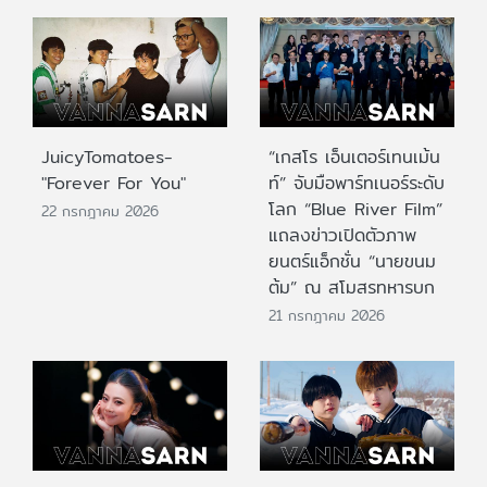
JuicyTomatoes-
“เกสโร เอ็นเตอร์เทนเม้น
"Forever For You"
ท์” จับมือพาร์ทเนอร์ระดับ
โลก “Blue River Film”
22 กรกฎาคม 2026
แถลงข่าวเปิดตัวภาพ
ยนตร์แอ็กชั่น “นายขนม
ต้ม” ณ สโมสรทหารบก
21 กรกฎาคม 2026