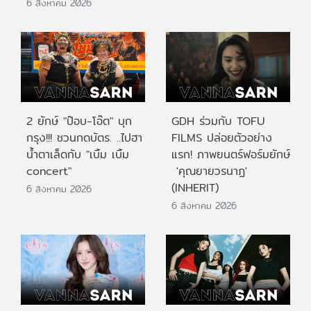
6 สิงหาคม 2026
2 ยักษ์ "ป๊อบ-โอ๊ต" บุก
GDH ร่วมกับ TOFU
กรุง!!! ชวนกดบัตร. ..ไปฮา
FILMS ปล่อยตัวอย่าง
น้ำตาเล็ดกับ "เบิ้ม เบิ้ม
แรก! ภาพยนตร์ฟอร์มยักษ์
concert"
'คุณยายวรนาฏ'
(INHERIT)
6 สิงหาคม 2026
6 สิงหาคม 2026