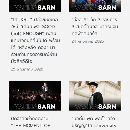
“PP KRIT” ปล่อยซิงเกิล
“ช่อง 9” จัด 3 รายการ
ใหม่ “เก่งไม่พอ GOOD
3 สไตล์ลงจอ มาครบจบ
(not) ENOUGH” เพลง
ทุกฟีลสปอร์ต
แทนใจคนที่ลืมไม่ได้ พร้อม
24 พฤษภาคม 2026
ได้ “หลิงหลิง คอง” มา
ร่วมถ่ายทอดอารมณ์ผ่าน
มิวสิควิดีโอ
25 พฤษภาคม 2026
ปิดฉากอย่างงดงาม!
“บิวกิ้น พุฒิพงศ์” คว้า
“THE MOMENT OF
ปริญญาโท University