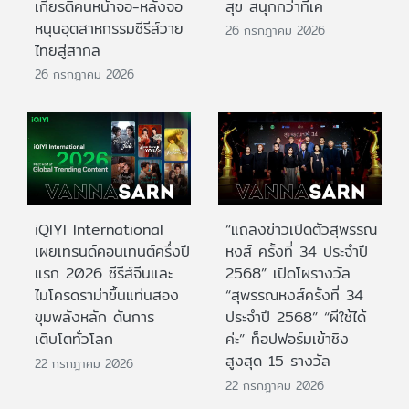
เกียรติคนหน้าจอ-หลังจอ
สุข สนุกกว่าที่เค
หนุนอุตสาหกรรมซีรีส์วาย
26 กรกฎาคม 2026
ไทยสู่สากล
26 กรกฎาคม 2026
iQIYI International
“แถลงข่าวเปิดตัวสุพรรณ
เผยเทรนด์คอนเทนต์ครึ่งปี
หงส์ ครั้งที่ 34 ประจำปี
แรก 2026 ซีรีส์จีนและ
2568” เปิดโผรางวัล
ไมโครดราม่าขึ้นแท่นสอง
“สุพรรณหงส์ครั้งที่ 34
ขุมพลังหลัก ดันการ
ประจำปี 2568” “ผีใช้ได้
เติบโตทั่วโลก
ค่ะ” ท็อปฟอร์มเข้าชิง
สูงสุด 15 รางวัล
22 กรกฎาคม 2026
22 กรกฎาคม 2026