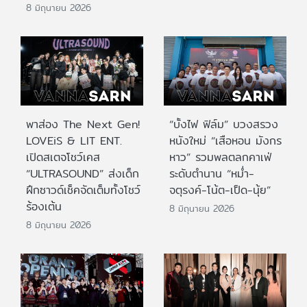
8 มิถุนายน 2026
พาส่อง The Next Gen!
“บั้งไฟ ฟิล์ม” บวงสรวง
LOVEiS & LIT ENT.
หนังใหม่ “เสือหอน มังกร
เปิดสเตจโชว์เคส
หาว” รวมพลตลกคาเฟ่
“ULTRASOUND” ส่งเด็ก
ระดับตำนาน “หม่ำ-
ฝึกซาวด์เช็คจัดเต็มทั้งโชว์
จตุรงค์-โน้ต-เป็ด-นุ้ย”
ร้องเต้น
8 มิถุนายน 2026
8 มิถุนายน 2026