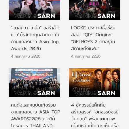
"แตงกวา-เหนือ" ออร่าฉ่ำ!
LOOKE ประกาศชื่อซีซั่น
ขาวโบ๊ะสะกดทุกสายตา ใน
สอง iQIYI Original
งานแถลงข่าว Asia Top
“GELBOYS 2 ตกอยู่ใน
Awards 2026
สถานะติ่งแฟน”
4 กรกฎาคม 2026
4 กรกฎาคม 2026
คนดังและคนบันเทิงร่วม
4 อัศจรรย์แท็กทีม
งานแถลงข่าว ASIA TOP
สร้างสรรค์ “อัศจรรย์จรย์
AWARDS2026 ภายใต้
วันทอง” พร้อมเผยภาพ
โครงการ THAILAND–
เบื้องหลังที่ไม่เคยเห็นครั้ง