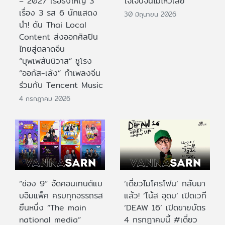
– 2027 เรือธงใหญ่ 3
ใจเจ็บจนไม่ไหวเลย
เรื่อง 3 รส 6 นักแสดง
30 มิถุนายน 2026
นำ! ดัน Thai Local
Content ส่งออกศิลปิน
ไทยสู่ตลาดจีน
“บุพเพสันนิวาส” ชูโรง
“ออกัส-เล้ง” ทำเพลงจีน
ร่วมกับ Tencent Music
4 กรกฎาคม 2026
“ช่อง 9” จัดคอนเทนต์แบ
‘เดี่ยวไมโครโฟน’ กลับมา
บอิมแพ็ค ครบทุกอรรถรส
แล้ว! ‘โน้ส อุดม’ เปิดเวที
ยืนหนึ่ง “The main
‘DEAW 16’ เปิดขายบัตร
national media”
4 กรกฎาคมนี้ #เดี่ยว