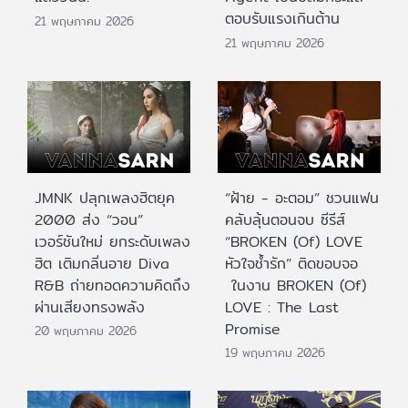
ตอบรับแรงเกินต้าน
21 พฤษภาคม 2026
21 พฤษภาคม 2026
JMNK ปลุกเพลงฮิตยุค
“ฝ้าย - อะตอม” ชวนแฟน
2000 ส่ง “วอน”
คลับลุ้นตอนจบ ซีรีส์
เวอร์ชันใหม่ ยกระดับเพลง
“BROKEN (Of) LOVE
ฮิต เติมกลิ่นอาย Diva
หัวใจช้ำรัก” ติดขอบจอ
R&B ถ่ายทอดความคิดถึง
ในงาน BROKEN (Of)
ผ่านเสียงทรงพลัง
LOVE : The Last
Promise
20 พฤษภาคม 2026
19 พฤษภาคม 2026