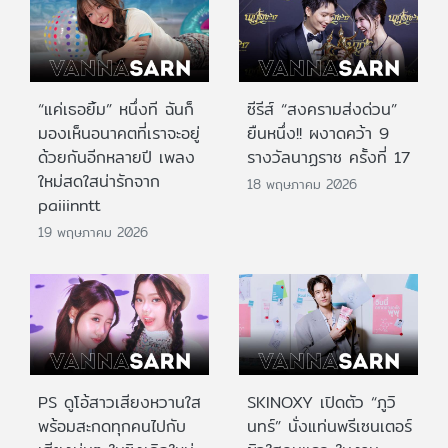
“แค่เธอยิ้ม” หนึ่งที ฉันก็
ซีรีส์ “สงครามส่งด่วน”
มองเห็นอนาคตที่เราจะอยู่
ยืนหนึ่ง!! ผงาดคว้า 9
ด้วยกันอีกหลายปี เพลง
รางวัลนาฏราช ครั้งที่ 17
ใหม่สดใสน่ารักจาก
18 พฤษภาคม 2026
paiiinntt
19 พฤษภาคม 2026
PS ดูโอ้สาวเสียงหวานใส
SKINOXY เปิดตัว “ภูวิ
พร้อมสะกดทุกคนไปกับ
นทร์” นั่งแท่นพรีเซนเตอร์