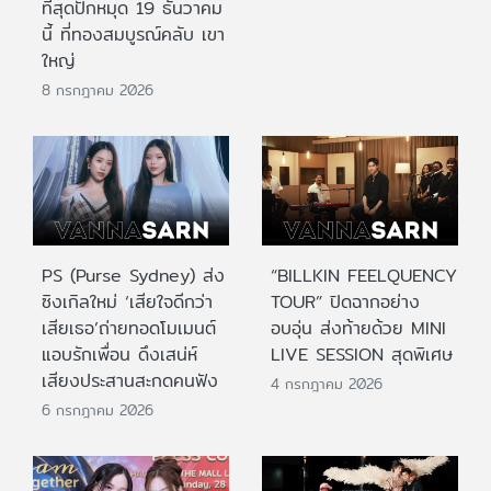
ที่สุดปักหมุด 19 ธันวาคม
นี้ ที่ทองสมบูรณ์คลับ เขา
ใหญ่
8 กรกฎาคม 2026
PS (Purse Sydney) ส่ง
“BILLKIN FEELQUENCY
ซิงเกิลใหม่ ‘เสียใจดีกว่า
TOUR” ปิดฉากอย่าง
เสียเธอ’ถ่ายทอดโมเมนต์
อบอุ่น ส่งท้ายด้วย MINI
แอบรักเพื่อน ดึงเสน่ห์
LIVE SESSION สุดพิเศษ
เสียงประสานสะกดคนฟัง
4 กรกฎาคม 2026
6 กรกฎาคม 2026