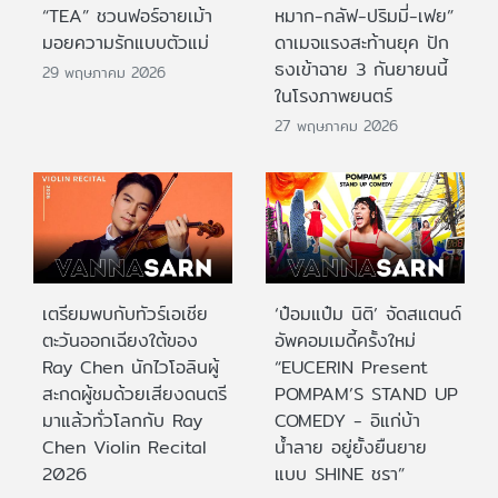
“TEA” ชวนฟอร์อายเม้า
หมาก-กลัฟ-ปริมมี่-เฟย”
มอยความรักแบบตัวแม่
ดาเมจแรงสะท้านยุค ปัก
ธงเข้าฉาย 3 กันยายนนี้
29 พฤษภาคม 2026
ในโรงภาพยนตร์
27 พฤษภาคม 2026
เตรียมพบกับทัวร์เอเชีย
‘ป๋อมแป๋ม นิติ’ จัดสแตนด์
ตะวันออกเฉียงใต้ของ
อัพคอมเมดี้ครั้งใหม่
Ray Chen นักไวโอลินผู้
“EUCERIN Present
สะกดผู้ชมด้วยเสียงดนตรี
POMPAM’S STAND UP
มาแล้วทั่วโลกกับ Ray
COMEDY - อิแก่บ้า
Chen Violin Recital
น้ำลาย อยู่ยั้งยืนยาย
2026
แบบ SHINE ชรา”