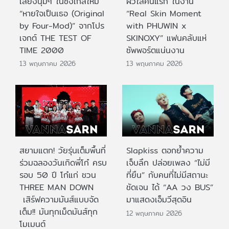
เสียงนุ่มๆ ในซิงเกิลใหม่
ผิวใสคนแรก ในงาน
“หายใจเป็นเธอ (Original
“Real Skin Moment
by Four-Mod)” จากโปร
with PHUWIN x
เจกต์ THE TEST OF
SKINOXY” แฟนคลับแห่
TIME 2000
ซัพพอร์ตแน่นงาน
13 พฤษภาคม 2026
13 พฤษภาคม 2026
สยามแตก! วัยรุ่นเต็มพื้นที่
Slapkiss ตอกย้ำความ
ร่วมฉลองวันเกิดพี่โก๋ ครบ
เจ็บลึก ปล่อยเพลง “ไม่มี
รอบ 50 ปี โก๋แก่ ชวน
ที่ยืน” กับคนที่ไม่มีสถานะ
THREE MAN DOWN
ชัดเจน ได้ “AA วง BUS”
เสิร์ฟความมันส์แบบจัด
มาแสดงเอ็มวีสุดอิน
เต็ม!! มันทุกเม็ดมันส์ทุก
12 พฤษภาคม 2026
โมเมนต์