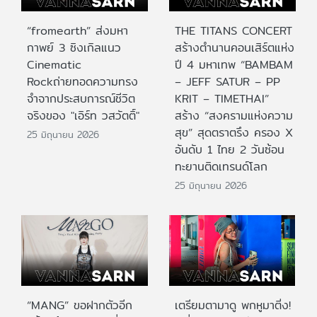
“fromearth” ส่งมหา
THE TITANS CONCERT
กาพย์ 3 ซิงเกิลแนว
สร้างตำนานคอนเสิร์ตแห่ง
Cinematic
ปี 4 มหาเทพ “BAMBAM
Rockถ่ายทอดความทรง
– JEFF SATUR – PP
จำจากประสบการณ์ชีวิต
KRIT – TIMETHAI”
จริงของ "เอิร์ท วสวัตติ์"
สร้าง “สงครามแห่งความ
สุข” สุดตราตรึง ครอง X
25 มิถุนายน 2026
อันดับ 1 ไทย 2 วันซ้อน
ทะยานติดเทรนด์โลก
25 มิถุนายน 2026
“MANG” ขอฝากตัวอีก
เตรียมตามาดู พกหูมาติ่ง!