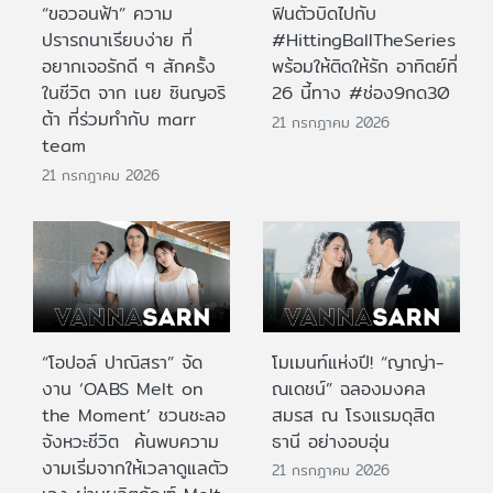
“ขอวอนฟ้า” ความ
ฟินตัวบิดไปกับ
ปรารถนาเรียบง่าย ที่
#HittingBallTheSeries
อยากเจอรักดี ๆ สักครั้ง
พร้อมให้ติดให้รัก อาทิตย์ที่
ในชีวิต จาก เนย ซินญอริ
26 นี้ทาง #ช่อง9กด30
ต้า ที่ร่วมทำกับ marr
21 กรกฎาคม 2026
team
21 กรกฎาคม 2026
“โอปอล์ ปาณิสรา” จัด
โมเมนท์แห่งปี! “ญาญ่า-
งาน ‘OABS Melt on
ณเดชน์” ฉลองมงคล
the Moment’ ชวนชะลอ
สมรส ณ โรงแรมดุสิต
จังหวะชีวิต ค้นพบความ
ธานี อย่างอบอุ่น
งามเริ่มจากให้เวลาดูแลตัว
21 กรกฎาคม 2026