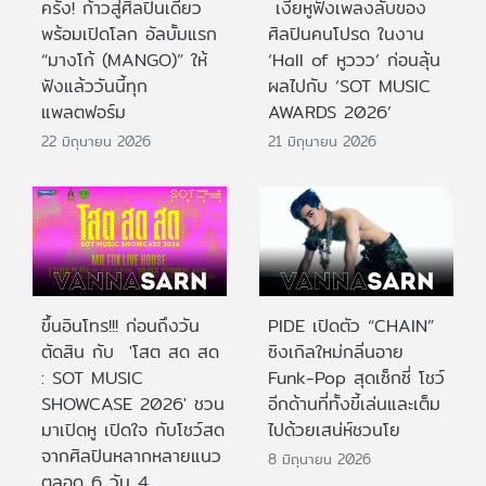
ครั้ง! ก้าวสู่ศิลปินเดี่ยว
เงี่ยหูฟังเพลงลับของ
พร้อมเปิดโลก อัลบั้มแรก
ศิลปินคนโปรด ในงาน
“มางโก้ (MANGO)” ให้
‘Hall of หูววว’ ก่อนลุ้น
ฟังแล้ววันนี้ทุก
ผลไปกับ ‘SOT MUSIC
แพลตฟอร์ม
AWARDS 2026’
22 มิถุนายน 2026
21 มิถุนายน 2026
ขึ้นอินโทร!!! ก่อนถึงวัน
PIDE เปิดตัว “CHAIN”
ตัดสิน กับ 'โสต สด สด
ซิงเกิลใหม่กลิ่นอาย
: SOT MUSIC
Funk-Pop สุดเซ็กซี่ โชว์
SHOWCASE 2026' ชวน
อีกด้านที่ทั้งขี้เล่นและเต็ม
มาเปิดหู เปิดใจ กับโชว์สด
ไปด้วยเสน่ห์ชวนโย
จากศิลปินหลากหลายแนว
8 มิถุนายน 2026
ตลอด 6 วัน 4