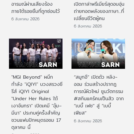
อารมณ์ผ่านเสียงร้อง
เปิดกาล่าพรีเมียร์สุดอบอุ่น
ภายใต้รอยยิ้มที่ถูกซ่อนไว้
ถ่ายทอดพลังของภาษา...ที่
เปลี่ยนชีวิตผู้คน
6 สิงหาคม 2026
6 สิงหาคม 2026
"MGI Beyond" ผนึก
“สมูทอี” เปิดตัว หลิง-
กำลัง "iQIYI" บวงสรวงซี
ออม ร่วมสร้างปรากฎ
รีส์ iQIYI Original
การณ์ผิวใหม่ ชูนวัตกรรม
"Under Her Rules ใต้
#สกินแคร์คนเป็นสิว จาก
เงาจันทรา" เปิดเคมี "อุ้ม–
“เบบี้ เฟซ” สู่ “เบบี้
มีนา" ประกบคู่ครั้งสำคัญ
เฟียส”
ชวนแฟนปักหมุดรอชม 17
6 สิงหาคม 2026
ตุลาคม นี้