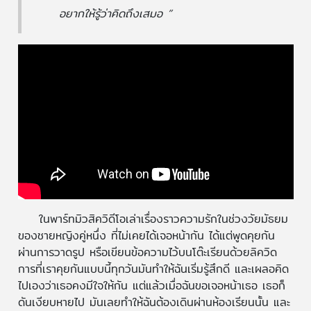
อยากให้รู้ว่าคิดถึงเสมอ ”
ในพาร์ทมิวสิควิดีโอเล่าเรื่องราวความรักในช่วงวัยมัธยม
ของชายหญิงคู่หนึ่ง ที่ไม่เคยได้เจอหน้ากัน ได้แต่พูดคุยกัน
ผ่านการวาดรูป หรือเขียนข้อความไว้บนโต๊ะเรียนด้วยลิควิด
การที่เราคุยกันแบบนี้ทุกวันมันทำให้ฉันเริ่มรู้สึกดี และเผลอคิด
ไปเองว่าเธอคงมีใจให้กัน แต่แล้วเมื่อฉันขอเจอหน้าเธอ เธอก็
ดันเงียบหายไป มันเลยทำให้ฉันต้องเดินผ่านห้องเรียนนั้น และ