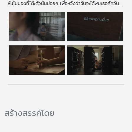
หันไปมองที่โต๊ะตัวนั้นบ่อยๆ เพื่อหวังว่าฉันจะได้พบเธอสักวัน…
สร้างสรรค์โดย