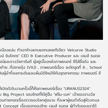
่างเนืองแน่น ทำเอาห้างแทบแตกเลฃยทีเดียว Velcurve Studio
ะวัฒน์ ชินโคตร" CEO & Executive Producer และ เจมส์ ธนดล
ะรางวัลการันตี ผู้อยู่เบื้องหลังภาพยนตร์ ซีรีส์ชื่อดัง และ
...ที่ปลายรุ้ง (VIU) , ภาพยนตร์เรื่อง ละติดจูดที่ 6 , School
ผู้นำที่จะยกระดับและเพิ่มมิติใหม่ให้กับอุตสาหกรรม ภาพยนตร์ ซี
้เปิดตัวในงานครั้งนี้ก็คือภาพยนตร์เรื่อง "URANUS2324"
ig Project ของไทยที่ได้คู่จิ้น "ฟรีน-เบค" เจ้าของรางวัล
มถ่ายทอดเรื่องราวของโลกคู่ขนาน ที่จะพาผู้ชมดำดิ่งสู่ห้วงทะเล
t Concept เรื่องแรกของไทย เจมส์ ธนดล ผู้กำกับของเราได้