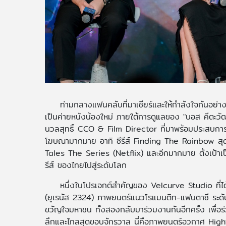
ท่ามกลางแฟนคลับที่มาเชียร์และให้กำลังใจกันอย
เป็นค่ายหนังน้องใหม่ ภายใต้การดูแลของ "บอส คีต
นวลสุทธิ์ CCO & Film Director ที่มาพร้อมประสบการณ์แล
โฆษณามากมาย อาทิ ซีรีส์ Finding The Rainbow สุดท้าย
Tales The Series (Netflix) และอีกมากมาย ตั้งเป้าเป็น
รีส์ ของไทยไปสู่ระดับโลก
หนึ่งในโปรเจกต์สำคัญของ Velcurve Studio ที่ได
(ยูเรนัส 2324) ภาพยนตร์แนวโรแมนติก-แฟนตาซี ระดับ B
ขวัญใจมหาชน ทั้งสองกลับมาร่วมงานกันอีกครั้ง เพื่อร่ว
ลึกและไกลสุดขอบจักรวาล นี่คือภาพยนตร์อวกาศ High