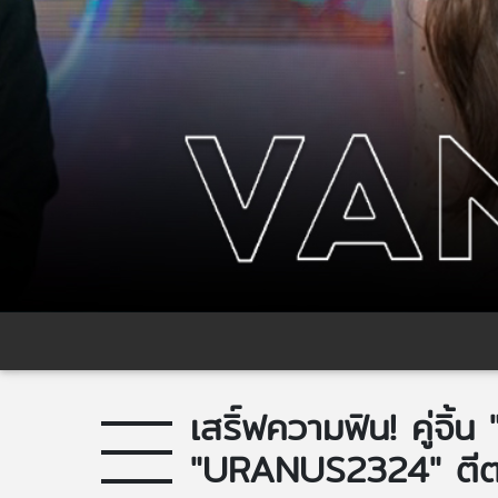
เสริ์ฟความฟิน! คู่จิ้
"URANUS2324" ตีต