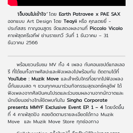
‘
เจ็บจนไม่เข้าใจ
’
โดย
Earth Patravee x PAE SAX
ออกแบบ Art Design โดย
Teayii
หรือ
คุณเตยยี่ -
ประภัสสร กาญจนสูตร จัดแสดงผลงานที่
Piccolo Vicolo
คาเฟ่สุดครีเอทีฟ ย่านราชเทวี วันที่ 1 ธันวาคม – 31
ธันวาคม 2566
พร้อมชวนรับชม MV ทั้ง 4 เพลง กับคอนเซปต์แกลเลอ
รี ที่ได้ชมทั้งภาพศิลปะและฟังเพลงไปพร้อมกัน ติดตามได้ที่
YouTube : Muzik Move
และสำหรับใครที่อยากไปฟังเพลง
นี้กันแบบสด ๆ ชวนทุกคนมาร่วมกิจกรรมสุดเอกซ์คลูซิฟ ได้
ฟังเพลงจากศิลปินคนโปรดและร่วมชมผลงานจากนักวาดและ
นักเขียนอย่างใกล้ชิดพบกันใน
Singha Corporate
presents MMYF Exclusive Event EP. 1 – 4
โดยจัดขึ้น
ที่ 4 คาเฟ่สุดปัง คอยติดตามรายละเอียดได้ทาง Muzik
Move และ Muzik Move Store ทุกช่องทาง