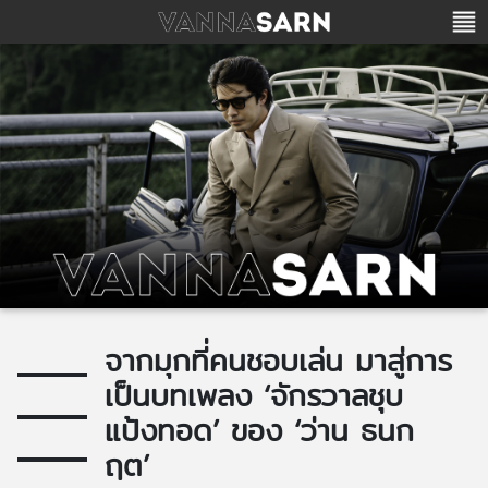
จากมุกที่คนชอบเล่น มาสู่การ
เป็นบทเพลง ‘จักรวาลชุบ
แป้งทอด’ ของ ‘ว่าน ธนก
ฤต’