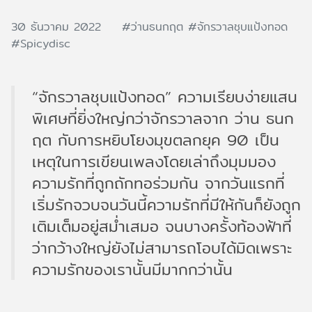
30 ธันวาคม 2022
#ว่านธนกฤต
#จักรวาลชุบแป้งทอด
#Spicydisc
“จักรวาลชุบแป้งทอด” ความเรียบง่ายแสน
พิเศษที่ยิ่งใหญ่กว่าจักรวาลจาก ว่าน ธนก
ฤต กับการหยิบโยงมุขตลกยุค 90 เป็น
เหตุในการเขียนเพลงโดยเล่าถึงมุมมอง
ความรักที่ถูกถักทอร่วมกัน จากวันแรกที่
เริ่มรักจวบจนวันนี้ความรักที่มีให้กันก็ยังถูก
เติมเต็มอยู่สม่ำเสมอ จนบางครั้งท้องฟ้าที่
ว่ากว้างใหญ่ยังไม่สามารถโอบได้มิดเพราะ
ความรักของเรานั้นมีมากกว่านั้น