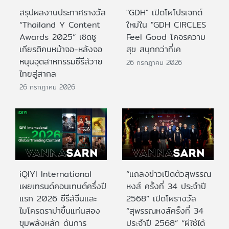
สรุปผลงานประกาศรางวัล
"GDH" เปิดโผโปรเจกต์
“Thailand Y Content
ใหม่ใน "GDH CIRCLES
Awards 2025” เชิดชู
Feel Good โคจรความ
เกียรติคนหน้าจอ-หลังจอ
สุข สนุกกว่าที่เค
หนุนอุตสาหกรรมซีรีส์วาย
26 กรกฎาคม 2026
ไทยสู่สากล
26 กรกฎาคม 2026
iQIYI International
“แถลงข่าวเปิดตัวสุพรรณ
เผยเทรนด์คอนเทนต์ครึ่งปี
หงส์ ครั้งที่ 34 ประจำปี
แรก 2026 ซีรีส์จีนและ
2568” เปิดโผรางวัล
ไมโครดราม่าขึ้นแท่นสอง
“สุพรรณหงส์ครั้งที่ 34
ขุมพลังหลัก ดันการ
ประจำปี 2568” “ผีใช้ได้