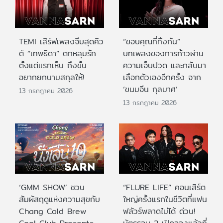
TEMI เสิร์ฟเพลงจีบสุดคิว
“ขอบคุณที่ทิ้งกัน”
ต์ “เทพธิดา” ตกหลุมรัก
บทเพลงของการก้าวผ่าน
ตั้งแต่แรกเห็น ถึงขั้น
ความเจ็บปวด และกลับมา
อยากยกนามสกุลให้!
เลือกตัวเองอีกครั้ง จาก
‘ขนมจีน กุลมาศ’
13 กรกฎาคม 2026
13 กรกฎาคม 2026
‘GMM SHOW’ ชวน
“FLURE LIFE” คอนเสิร์ต
สัมผัสฤดูแห่งความสุขกับ
ใหญ่ครั้งแรกในชีวิตที่แฟน
Chang Cold Brew
ฟลัวร์พลาดไม่ได้ ด่วน!