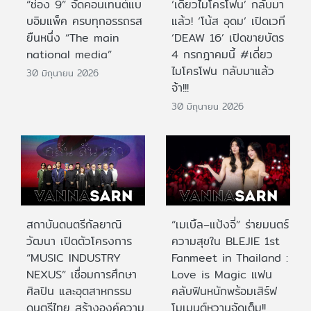
“ช่อง 9” จัดคอนเทนต์แบ
‘เดี่ยวไมโครโฟน’ กลับมา
บอิมแพ็ค ครบทุกอรรถรส
แล้ว! ‘โน้ส อุดม’ เปิดเวที
ยืนหนึ่ง “The main
‘DEAW 16’ เปิดขายบัตร
national media”
4 กรกฎาคมนี้ #เดี่ยว
ไมโครโฟน กลับมาแล้ว
30 มิถุนายน 2026
จ้า!!!
30 มิถุนายน 2026
สถาบันดนตรีกัลยาณิ
“เมเบิ้ล–แป้งจี่” ร่ายมนตร์
วัฒนา เปิดตัวโครงการ
ความสุขใน BLEJIE 1st
“MUSIC INDUSTRY
Fanmeet in Thailand :
NEXUS” เชื่อมการศึกษา
Love is Magic แฟน
ศิลปิน และอุตสาหกรรม
คลับฟินหนักพร้อมเสิร์ฟ
ดนตรีไทย สร้างองค์ความ
โมเมนต์หวานจัดเต็ม!!