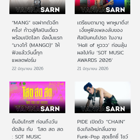
“MANG” ขอฝากตัวอีก
เตรียมตามาดู พกหูมาติ่ง!
ครั้ง! ก้าวสู่ศิลปินเดี่ยว
เงี่ยหูฟังเพลงลับของ
พร้อมเปิดโลก อัลบั้มแรก
ศิลปินคนโปรด ในงาน
“มางโก้ (MANGO)” ให้
‘Hall of หูววว’ ก่อนลุ้น
ฟังแล้ววันนี้ทุก
ผลไปกับ ‘SOT MUSIC
แพลตฟอร์ม
AWARDS 2026’
22 มิถุนายน 2026
21 มิถุนายน 2026
ขึ้นอินโทร!!! ก่อนถึงวัน
PIDE เปิดตัว “CHAIN”
ตัดสิน กับ 'โสต สด สด
ซิงเกิลใหม่กลิ่นอาย
: SOT MUSIC
Funk-Pop สุดเซ็กซี่ โชว์