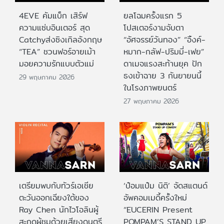
4EVE คัมแบ็ก เสิร์ฟ
ยลโฉมครั้งแรก 5
ความแซ่บอินเตอร์ สุด
โปสเตอร์งามจับตา
Catchyส่งซิงเกิลอังกฤษ
“อัศจรรย์วันทอง” “อิ้งค์-
“TEA” ชวนฟอร์อายเม้า
หมาก-กลัฟ-ปริมมี่-เฟย”
มอยความรักแบบตัวแม่
ดาเมจแรงสะท้านยุค ปัก
ธงเข้าฉาย 3 กันยายนนี้
29 พฤษภาคม 2026
ในโรงภาพยนตร์
27 พฤษภาคม 2026
เตรียมพบกับทัวร์เอเชีย
‘ป๋อมแป๋ม นิติ’ จัดสแตนด์
ตะวันออกเฉียงใต้ของ
อัพคอมเมดี้ครั้งใหม่
Ray Chen นักไวโอลินผู้
“EUCERIN Present
สะกดผู้ชมด้วยเสียงดนตรี
POMPAM’S STAND UP