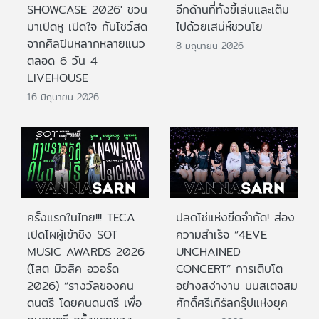
SHOWCASE 2026' ชวน
อีกด้านที่ทั้งขี้เล่นและเต็ม
มาเปิดหู เปิดใจ กับโชว์สด
ไปด้วยเสน่ห์ชวนโย
จากศิลปินหลากหลายแนว
8 มิถุนายน 2026
ตลอด 6 วัน 4
LIVEHOUSE
16 มิถุนายน 2026
ครั้งแรกในไทย!!! TECA
ปลดโซ่แห่งขีดจำกัด! ส่อง
เปิดโผผู้เข้าชิง SOT
ความสำเร็จ “4EVE
MUSIC AWARDS 2026
UNCHAINED
(โสต มิวสิค อวอร์ด
CONCERT” การเติบโต
2026) “รางวัลของคน
อย่างสง่างาม บนสเตจสม
ดนตรี โดยคนดนตรี เพื่อ
ศักดิ์ศรีเกิร์ลกรุ๊ปแห่งยุค