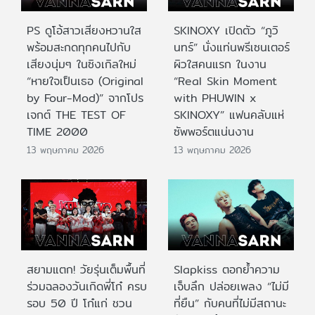
PS ดูโอ้สาวเสียงหวานใส
SKINOXY เปิดตัว “ภูวิ
พร้อมสะกดทุกคนไปกับ
นทร์” นั่งแท่นพรีเซนเตอร์
เสียงนุ่มๆ ในซิงเกิลใหม่
ผิวใสคนแรก ในงาน
“หายใจเป็นเธอ (Original
“Real Skin Moment
by Four-Mod)” จากโปร
with PHUWIN x
เจกต์ THE TEST OF
SKINOXY” แฟนคลับแห่
TIME 2000
ซัพพอร์ตแน่นงาน
13 พฤษภาคม 2026
13 พฤษภาคม 2026
สยามแตก! วัยรุ่นเต็มพื้นที่
Slapkiss ตอกย้ำความ
ร่วมฉลองวันเกิดพี่โก๋ ครบ
เจ็บลึก ปล่อยเพลง “ไม่มี
รอบ 50 ปี โก๋แก่ ชวน
ที่ยืน” กับคนที่ไม่มีสถานะ