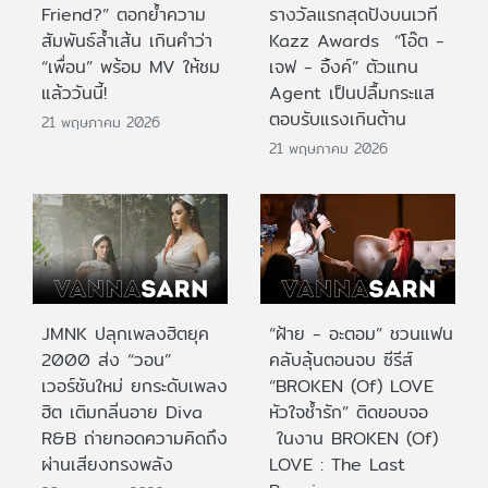
Friend?” ตอกย้ำความ
รางวัลแรกสุดปังบนเวที
สัมพันธ์ล้ำเส้น เกินคำว่า
Kazz Awards “โอ๊ต -
“เพื่อน” พร้อม MV ให้ชม
เจฟ - อิ้งค์” ตัวแทน
แล้ววันนี้!
Agent เป็นปลื้มกระแส
ตอบรับแรงเกินต้าน
21 พฤษภาคม 2026
21 พฤษภาคม 2026
JMNK ปลุกเพลงฮิตยุค
“ฝ้าย - อะตอม” ชวนแฟน
2000 ส่ง “วอน”
คลับลุ้นตอนจบ ซีรีส์
เวอร์ชันใหม่ ยกระดับเพลง
“BROKEN (Of) LOVE
ฮิต เติมกลิ่นอาย Diva
หัวใจช้ำรัก” ติดขอบจอ
R&B ถ่ายทอดความคิดถึง
ในงาน BROKEN (Of)
ผ่านเสียงทรงพลัง
LOVE : The Last