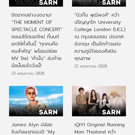
ปิดฉากอย่างงดงาม!
“บิวกิ้น พุฒิพงศ์” คว้า
“THE MOMENT OF
ปริญญาโท University
SPECTACLE CONCERT”
College London (UCL)
คอนเสิร์ตเฉดใหม่ ที่นนท์
ณ กรุงลอนดอน ประเทศ
ยกให้ค่ำคืนนี้ “ทุกคนคือ
อังกฤษ เป็นอีกก้าวแห่ง
คนสำคัญ” พร้อมปล่อย
ความภูมิใจของศิลปิน
MV ใหม่ “คำนั้น” ส่งท้าย
คุณภาพ
อัลบั้มแล้ววันนี้!
21 พฤษภาคม 2026
22 พฤษภาคม 2026
James Alyn ปล่อย
iQIYI Original Running
ซิงเกิลแรกของปี “My
Man Thailand คว้า