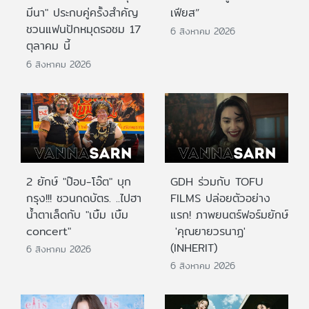
มีนา" ประกบคู่ครั้งสำคัญ
เฟียส”
ชวนแฟนปักหมุดรอชม 17
6 สิงหาคม 2026
ตุลาคม นี้
6 สิงหาคม 2026
2 ยักษ์ "ป๊อบ-โอ๊ต" บุก
GDH ร่วมกับ TOFU
กรุง!!! ชวนกดบัตร. ..ไปฮา
FILMS ปล่อยตัวอย่าง
น้ำตาเล็ดกับ "เบิ้ม เบิ้ม
แรก! ภาพยนตร์ฟอร์มยักษ์
concert"
'คุณยายวรนาฏ'
(INHERIT)
6 สิงหาคม 2026
6 สิงหาคม 2026