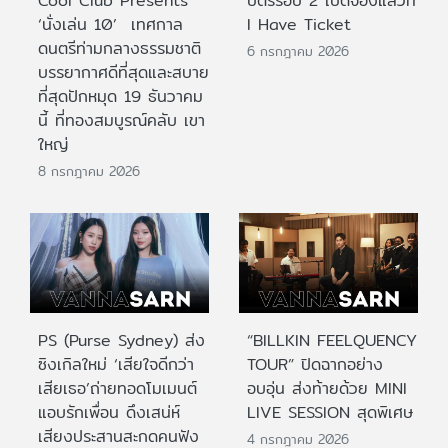
Cool Club Presents
บัตรรอบ 2 เปิดจองแล้วที่
‘นั่งเล่น 10’ เทศกาล
I Have Ticket
ดนตรีท่ามกลางธรรมชาติ
6 กรกฎาคม 2026
บรรยากาศดีที่สุดและสบาย
ที่สุดปักหมุด 19 ธันวาคม
นี้ ที่ทองสมบูรณ์คลับ เขา
ใหญ่
8 กรกฎาคม 2026
PS (Purse Sydney) ส่ง
“BILLKIN FEELQUENCY
ซิงเกิลใหม่ ‘เสียใจดีกว่า
TOUR” ปิดฉากอย่าง
เสียเธอ’ถ่ายทอดโมเมนต์
อบอุ่น ส่งท้ายด้วย MINI
แอบรักเพื่อน ดึงเสน่ห์
LIVE SESSION สุดพิเศษ
เสียงประสานสะกดคนฟัง
4 กรกฎาคม 2026