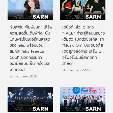
"ใบเฟิร์น พิมพ์ชนก" เสิร์ฟ
เดบิวต์แล้ว! 5 สาว
ความสดชื่นเต็มพิกัด! นั่ง
“TACE” ก้าวสู่ศิลปินอย่าง
แท่นพรีเซ็นเตอร์คนล่าสุด
เต็มตัว เปิดตัวซิงเกิลแรก
ของ elis พร้อมชวน
“Mask On” บนเดบิวต์ส
สัมผัส "elis Freeze
เตจสุดอลังการ เสิร์ฟเพ
Cool" นวัตกรรมผ้า
อร์ฟอร์แมนซ์สะกดทุก
อนามัยแบบเย็น ครั้งแรก
สายตา
จากเอลิส
26 กรกฎาคม 2026
26 กรกฎาคม 2026