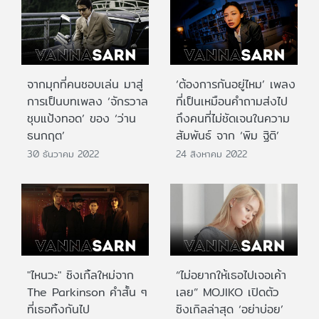
จากมุกที่คนชอบเล่น มาสู่
‘ต้องการกันอยู่ไหม’ เพลง
การเป็นบทเพลง ‘จักรวาล
ที่เป็นเหมือนคำถามส่งไป
ชุบแป้งทอด’ ของ ‘ว่าน
ถึงคนที่ไม่ชัดเจนในความ
ธนกฤต’
สัมพันธ์ จาก ‘พิม ฐิติ’
30 ธันวาคม 2022
24 สิงหาคม 2022
"ไหนวะ" ซิงเกิ้ลใหม่จาก
“ไม่อยากให้เธอไปเจอเค้า
The Parkinson คำสั้น ๆ
เลย” MOJIKO เปิดตัว
ที่เธอทิ้งกันไป
ซิงเกิลล่าสุด ‘อย่าบ่อย’