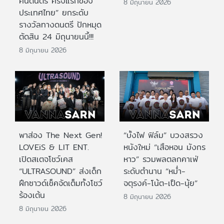
คนดนตรี ครั้งแรกของ
8 มิถุนายน 2026
ประเทศไทย” ยกระดับ
รางวัลทางดนตรี ปักหมุด
ตัดสิน 24 มิถุนายนนี้!!!
8 มิถุนายน 2026
พาส่อง The Next Gen!
“บั้งไฟ ฟิล์ม” บวงสรวง
LOVEiS & LIT ENT.
หนังใหม่ “เสือหอน มังกร
เปิดสเตจโชว์เคส
หาว” รวมพลตลกคาเฟ่
“ULTRASOUND” ส่งเด็ก
ระดับตำนาน “หม่ำ-
ฝึกซาวด์เช็คจัดเต็มทั้งโชว์
จตุรงค์-โน้ต-เป็ด-นุ้ย”
ร้องเต้น
8 มิถุนายน 2026
8 มิถุนายน 2026