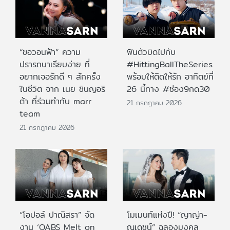
“ขอวอนฟ้า” ความ
ฟินตัวบิดไปกับ
ปรารถนาเรียบง่าย ที่
#HittingBallTheSeries
อยากเจอรักดี ๆ สักครั้ง
พร้อมให้ติดให้รัก อาทิตย์ที่
ในชีวิต จาก เนย ซินญอริ
26 นี้ทาง #ช่อง9กด30
ต้า ที่ร่วมทำกับ marr
21 กรกฎาคม 2026
team
21 กรกฎาคม 2026
“โอปอล์ ปาณิสรา” จัด
โมเมนท์แห่งปี! “ญาญ่า-
งาน ‘OABS Melt on
ณเดชน์” ฉลองมงคล