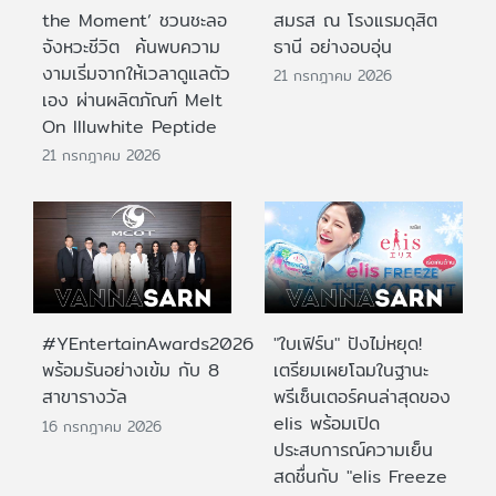
the Moment’ ชวนชะลอ
สมรส ณ โรงแรมดุสิต
จังหวะชีวิต ค้นพบความ
ธานี อย่างอบอุ่น
งามเริ่มจากให้เวลาดูแลตัว
21 กรกฎาคม 2026
เอง ผ่านผลิตภัณฑ์ Melt
On Illuwhite Peptide
21 กรกฎาคม 2026
#YEntertainAwards2026
"ใบเฟิร์น" ปังไม่หยุด!
พร้อมรันอย่างเข้ม กับ 8
เตรียมเผยโฉมในฐานะ
สาขารางวัล
พรีเซ็นเตอร์คนล่าสุดของ
elis พร้อมเปิด
16 กรกฎาคม 2026
ประสบการณ์ความเย็น
สดชื่นกับ "elis Freeze