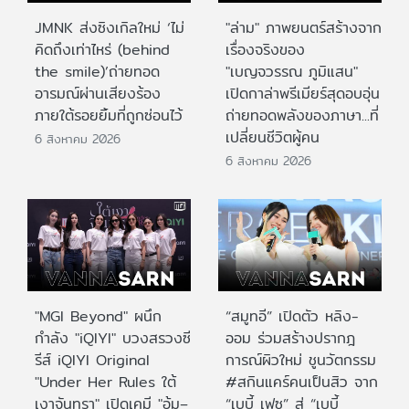
JMNK ส่งซิงเกิลใหม่ ‘ไม่
"ล่าม" ภาพยนตร์สร้างจาก
คิดถึงเท่าไหร่ (behind
เรื่องจริงของ
the smile)’ถ่ายทอด
"เบญจวรรณ ภูมิแสน"
อารมณ์ผ่านเสียงร้อง
เปิดกาล่าพรีเมียร์สุดอบอุ่น
ภายใต้รอยยิ้มที่ถูกซ่อนไว้
ถ่ายทอดพลังของภาษา...ที่
เปลี่ยนชีวิตผู้คน
6 สิงหาคม 2026
6 สิงหาคม 2026
"MGI Beyond" ผนึก
“สมูทอี” เปิดตัว หลิง-
กำลัง "iQIYI" บวงสรวงซี
ออม ร่วมสร้างปรากฎ
รีส์ iQIYI Original
การณ์ผิวใหม่ ชูนวัตกรรม
"Under Her Rules ใต้
#สกินแคร์คนเป็นสิว จาก
เงาจันทรา" เปิดเคมี "อุ้ม–
“เบบี้ เฟซ” สู่ “เบบี้