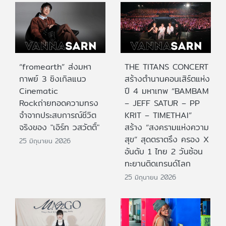
“fromearth” ส่งมหา
THE TITANS CONCERT
กาพย์ 3 ซิงเกิลแนว
สร้างตำนานคอนเสิร์ตแห่ง
Cinematic
ปี 4 มหาเทพ “BAMBAM
Rockถ่ายทอดความทรง
– JEFF SATUR – PP
จำจากประสบการณ์ชีวิต
KRIT – TIMETHAI”
จริงของ "เอิร์ท วสวัตติ์"
สร้าง “สงครามแห่งความ
สุข” สุดตราตรึง ครอง X
25 มิถุนายน 2026
อันดับ 1 ไทย 2 วันซ้อน
ทะยานติดเทรนด์โลก
25 มิถุนายน 2026