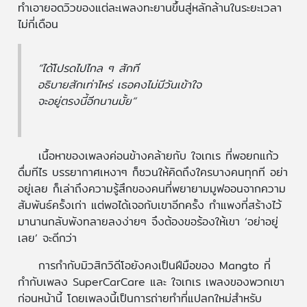
ทำเอายอดวิวของแต่ละเพลงทะยานขึ้นสู่หลักล้านในระยะเวลา
ไม่กี่เดือน
“ได้โปรดไปไกล ๆ สักที
อธิบายสักเท่าไหร่ เธอคงไม่มีวันเข้าใจ
จะอยู่ตรงนี้อีกนานมั้ย“
เนื้อหาของเพลงค่อนข้างคล้ายกับ ใจเกเร ที่พอยกแก้ว
ดื่มทีไร บรรยากาศเหงาๆ ก็ชวนให้คิดถึงใครบางคนทุกที อย่า
อยู่เลย ก็เล่าถึงความรู้สึกของคนที่พยายามมูฟออนจากความ
สัมพันธ์ครั้งเก่า แต่พอได้เจอกับเขาอีกครั้ง กำแพงที่สร้างไว้
มานานกลับพังทลายลงง่ายๆ จึงต้องขอร้องให้เขา ‘อย่าอยู่
เลย’ จะดีกว่า
การกำกับมิวสิกวิดีโอยังคงเป็นฝีมือของ Mangto ที่
กำกับเพลง SuperCarCare และ ใจเกเร เพลงของพวกเขา
ก่อนหน้านี้ โดยเพลงนี้เป็นการถ่ายทำที่แปลกใหม่สำหรับ