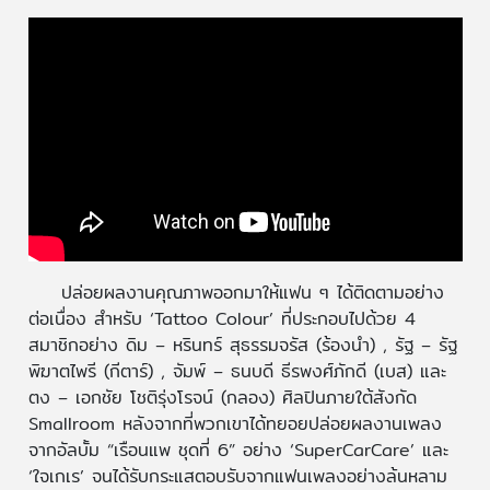
ปล่อยผลงานคุณภาพออกมาให้แฟน ๆ ได้ติดตามอย่าง
ต่อเนื่อง สำหรับ ‘Tattoo Colour’ ที่ประกอบไปด้วย 4
สมาชิกอย่าง ดิม – หรินทร์ สุธรรมจรัส (ร้องนำ) , รัฐ – รัฐ
พิฆาตไพรี (กีตาร์) , จัมพ์ – ธนบดี ธีรพงศ์ภักดี (เบส) และ
ตง – เอกชัย โชติรุ่งโรจน์ (กลอง) ศิลปินภายใต้สังกัด
Smallroom หลังจากที่พวกเขาได้ทยอยปล่อยผลงานเพลง
จากอัลบั้ม “เรือนแพ ชุดที่ 6” อย่าง ‘SuperCarCare’ และ
‘ใจเกเร’ จนได้รับกระแสตอบรับจากแฟนเพลงอย่างล้นหลาม