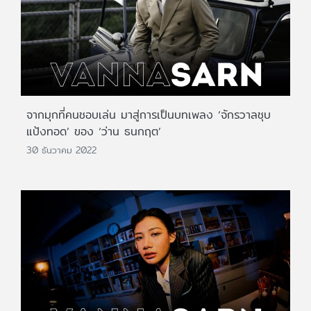
จากมุกที่คนชอบเล่น มาสู่การเป็นบทเพลง ‘จักรวาลชุบ
แป้งทอด’ ของ ‘ว่าน ธนกฤต’
30 ธันวาคม 2022