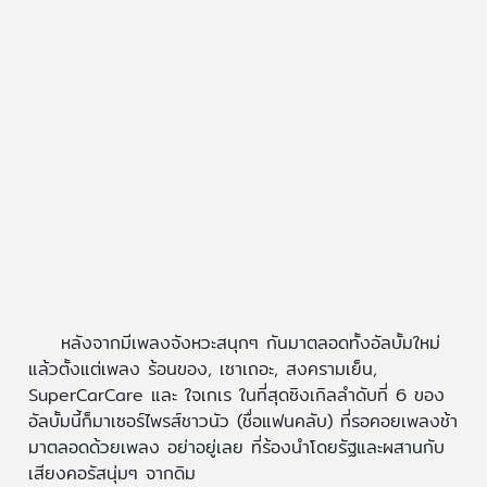
หลังจากมีเพลงจังหวะสนุกๆ กันมาตลอดทั้งอัลบั้มใหม่
แล้วตั้งแต่เพลง ร้อนของ, เซาเถอะ, สงครามเย็น,
SuperCarCare และ ใจเกเร ในที่สุดซิงเกิลลำดับที่ 6 ของ
อัลบั้มนี้ก็มาเซอร์ไพรส์ชาวนัว (ชื่อแฟนคลับ) ที่รอคอยเพลงช้า
มาตลอดด้วยเพลง อย่าอยู่เลย ที่ร้องนำโดยรัฐและผสานกับ
เสียงคอรัสนุ่มๆ จากดิม