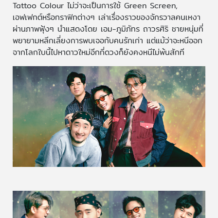
Tattoo Colour ไม่ว่าจะเป็นการใช้ Green Screen,
เอฟเฟกต์หรือกราฟิกต่างๆ เล่าเรื่องราวของจักรวาลคนเหงา
ผ่านภาพฟุ้งๆ นำแสดงโดย เอม-ภูมิภัทร ถาวรศิริ ชายหนุ่มที่
พยายามหลีกเลี่ยงการพบเจอกับคนรักเก่า แต่แม้ว่าจะหนีออก
จากโลกใบนี้ไปหาดาวใหม่อีกกี่ดวงก็ยังคงหนีไม่พ้นสักที