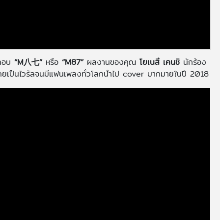
ะกอบ
“M八七”
หรือ
“M87”
ผลงานของคุณ
โยเนสึ เคนชิ
นักร้อง
เคยเป็นไวรัลจนมีแฟนเพลงทั่วโลกนำไป cover มากมายในปี 2018