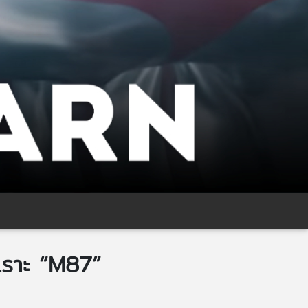
เราะ “M87”