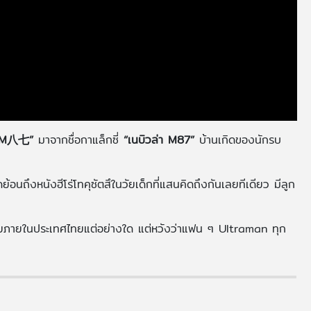
“M八七”
มาจากชื่อกาแล็กซี่
“เนบิวล่า M87”
บ้านเกิดของนักรบ
ดย้อนถึงหนังฮีโร่โทคุซัตสึในวัยเด็กที่แสนคิดถึงกันเลยทีเดียว มีลูก
ยภายในประเทศไทยแต่อย่างใด แต่หวังว่าแฟน ๆ Ultraman ทุก