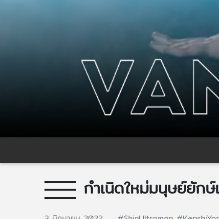
กำเนิดใหม่มนุษย์ยั
3 มิถุนายน 2022
#ShinUltraman
#KenshiYo