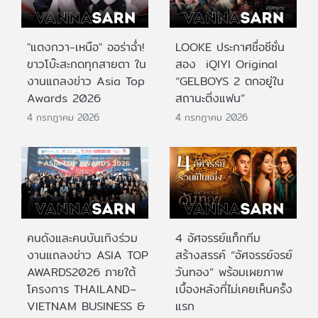
"แตงกวา-เหนือ" ออร่าฉ่ำ!
LOOKE ประกาศชื่อซีซั่น
ขาวโบ๊ะสะกดทุกสายตา ใน
สอง iQIYI Original
งานแถลงข่าว Asia Top
“GELBOYS 2 ตกอยู่ใน
Awards 2026
สถานะติ่งแฟน”
4 กรกฎาคม 2026
4 กรกฎาคม 2026
คนดังและคนบันเทิงร่วม
4 อัศจรรย์แท็กทีม
งานแถลงข่าว ASIA TOP
สร้างสรรค์ “อัศจรรย์จรย์
AWARDS2026 ภายใต้
วันทอง” พร้อมเผยภาพ
โครงการ THAILAND–
เบื้องหลังที่ไม่เคยเห็นครั้ง
VIETNAM BUSINESS &
แรก