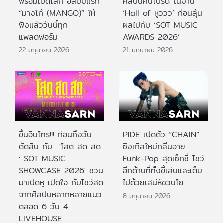
พร้อมเปิดโลก อัลบั้มแรก
ศิลปินคนโปรด ในงาน
“มางโก้ (MANGO)” ให้
‘Hall of หูววว’ ก่อนลุ้น
ฟังแล้ววันนี้ทุก
ผลไปกับ ‘SOT MUSIC
แพลตฟอร์ม
AWARDS 2026’
22 มิถุนายน 2026
21 มิถุนายน 2026
ขึ้นอินโทร!!! ก่อนถึงวัน
PIDE เปิดตัว “CHAIN”
ตัดสิน กับ 'โสต สด สด
ซิงเกิลใหม่กลิ่นอาย
: SOT MUSIC
Funk-Pop สุดเซ็กซี่ โชว์
SHOWCASE 2026' ชวน
อีกด้านที่ทั้งขี้เล่นและเต็ม
มาเปิดหู เปิดใจ กับโชว์สด
ไปด้วยเสน่ห์ชวนโย
จากศิลปินหลากหลายแนว
8 มิถุนายน 2026
ตลอด 6 วัน 4
LIVEHOUSE