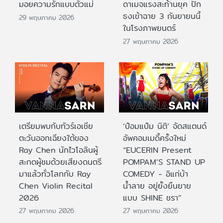
มอยความรักแบบตัวแม่
ดาเมจแรงสะท้านยุค ปัก
ธงเข้าฉาย 3 กันยายนนี้
29 พฤษภาคม 2026
ในโรงภาพยนตร์
27 พฤษภาคม 2026
เตรียมพบกับทัวร์เอเชีย
‘ป๋อมแป๋ม นิติ’ จัดสแตนด์
ตะวันออกเฉียงใต้ของ
อัพคอมเมดี้ครั้งใหม่
Ray Chen นักไวโอลินผู้
“EUCERIN Present
สะกดผู้ชมด้วยเสียงดนตรี
POMPAM’S STAND UP
มาแล้วทั่วโลกกับ Ray
COMEDY - อิแก่บ้า
Chen Violin Recital
น้ำลาย อยู่ยั้งยืนยาย
2026
แบบ SHINE ชรา”
27 พฤษภาคม 2026
27 พฤษภาคม 2026