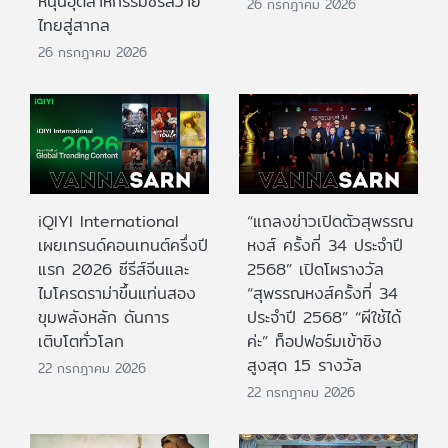
หนุนอุตสาหกรรมซีรีส์วาย
26 กรกฎาคม 2026
ไทยสู่สากล
26 กรกฎาคม 2026
iQIYI International
“แถลงข่าวเปิดตัวสุพรรณ
เผยเทรนด์คอนเทนต์ครึ่งปี
หงส์ ครั้งที่ 34 ประจำปี
แรก 2026 ซีรีส์จีนและ
2568” เปิดโผรางวัล
ไมโครดราม่าขึ้นแท่นสอง
“สุพรรณหงส์ครั้งที่ 34
ขุมพลังหลัก ดันการ
ประจำปี 2568” “ผีใช้ได้
เติบโตทั่วโลก
ค่ะ” ท็อปฟอร์มเข้าชิง
สูงสุด 15 รางวัล
22 กรกฎาคม 2026
22 กรกฎาคม 2026