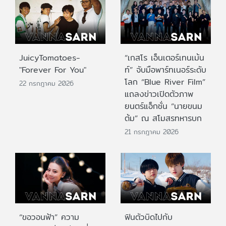
JuicyTomatoes-
“เกสโร เอ็นเตอร์เทนเม้น
"Forever For You"
ท์” จับมือพาร์ทเนอร์ระดับ
โลก “Blue River Film”
22 กรกฎาคม 2026
แถลงข่าวเปิดตัวภาพ
ยนตร์แอ็กชั่น “นายขนม
ต้ม” ณ สโมสรทหารบก
21 กรกฎาคม 2026
“ขอวอนฟ้า” ความ
ฟินตัวบิดไปกับ