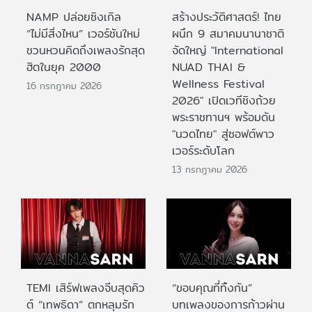
NAMP ปล่อยซิงเกิล
สร้างประวัติศาสตร์! ไทย
“ไม่มีสิ่งไหน” เวอร์ชันใหม่
ผนึก 9 สมาคมนานาชาติ
ชวนหวนคิดถึงเพลงรักสุด
จัดใหญ่ "International
ฮิตในยุค 2000
NUAD THAI &
Wellness Festival
16 กรกฎาคม 2026
2026" เปิดเวทีชิงถ้วย
พระราชทานฯ พร้อมดัน
"นวดไทย" สู่ซอฟต์พาว
เวอร์ระดับโลก
13 กรกฎาคม 2026
TEMI เสิร์ฟเพลงจีบสุดคิว
“ขอบคุณที่ทิ้งกัน”
ต์ “เทพธิดา” ตกหลุมรัก
บทเพลงของการก้าวผ่าน