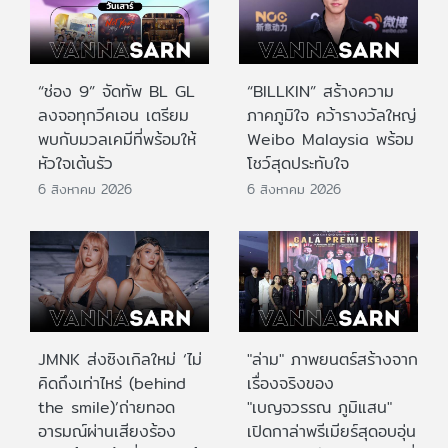
“ช่อง 9” จัดทัพ BL GL
“BILLKIN” สร้างความ
ลงจอทุกวีคเอน เตรียม
ภาคภูมิใจ คว้ารางวัลใหญ่
พบกับมวลเคมีที่พร้อมให้
Weibo Malaysia พร้อม
หัวใจเต้นรัว
โชว์สุดประทับใจ
6 สิงหาคม 2026
6 สิงหาคม 2026
JMNK ส่งซิงเกิลใหม่ ‘ไม่
"ล่าม" ภาพยนตร์สร้างจาก
คิดถึงเท่าไหร่ (behind
เรื่องจริงของ
the smile)’ถ่ายทอด
"เบญจวรรณ ภูมิแสน"
อารมณ์ผ่านเสียงร้อง
เปิดกาล่าพรีเมียร์สุดอบอุ่น