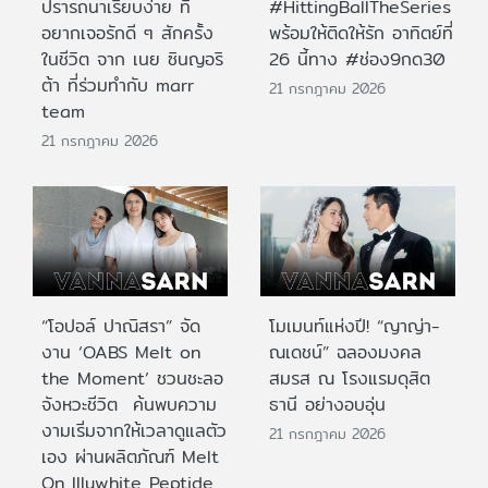
ปรารถนาเรียบง่าย ที่
#HittingBallTheSeries
อยากเจอรักดี ๆ สักครั้ง
พร้อมให้ติดให้รัก อาทิตย์ที่
ในชีวิต จาก เนย ซินญอริ
26 นี้ทาง #ช่อง9กด30
ต้า ที่ร่วมทำกับ marr
21 กรกฎาคม 2026
team
21 กรกฎาคม 2026
“โอปอล์ ปาณิสรา” จัด
โมเมนท์แห่งปี! “ญาญ่า-
งาน ‘OABS Melt on
ณเดชน์” ฉลองมงคล
the Moment’ ชวนชะลอ
สมรส ณ โรงแรมดุสิต
จังหวะชีวิต ค้นพบความ
ธานี อย่างอบอุ่น
งามเริ่มจากให้เวลาดูแลตัว
21 กรกฎาคม 2026
เอง ผ่านผลิตภัณฑ์ Melt
On Illuwhite Peptide