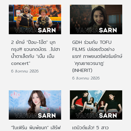
2 ยักษ์ "ป๊อบ-โอ๊ต" บุก
GDH ร่วมกับ TOFU
กรุง!!! ชวนกดบัตร. ..ไปฮา
FILMS ปล่อยตัวอย่าง
น้ำตาเล็ดกับ "เบิ้ม เบิ้ม
แรก! ภาพยนตร์ฟอร์มยักษ์
concert"
'คุณยายวรนาฏ'
(INHERIT)
6 สิงหาคม 2026
6 สิงหาคม 2026
"ใบเฟิร์น พิมพ์ชนก" เสิร์ฟ
เดบิวต์แล้ว! 5 สาว