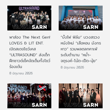
พาส่อง The Next Gen!
“บั้งไฟ ฟิล์ม” บวงสรวง
LOVEiS & LIT ENT.
หนังใหม่ “เสือหอน มังกร
เปิดสเตจโชว์เคส
หาว” รวมพลตลกคาเฟ่
“ULTRASOUND” ส่งเด็ก
ระดับตำนาน “หม่ำ-
ฝึกซาวด์เช็คจัดเต็มทั้งโชว์
จตุรงค์-โน้ต-เป็ด-นุ้ย”
ร้องเต้น
8 มิถุนายน 2026
8 มิถุนายน 2026