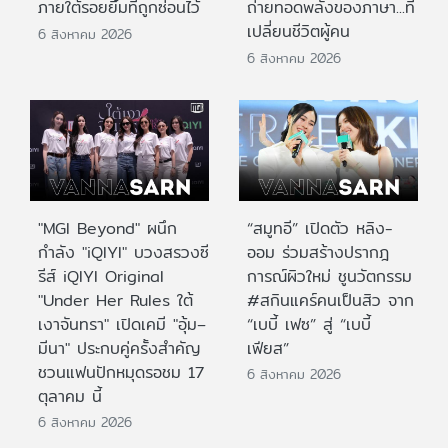
ภายใต้รอยยิ้มที่ถูกซ่อนไว้
ถ่ายทอดพลังของภาษา...ที่
เปลี่ยนชีวิตผู้คน
6 สิงหาคม 2026
6 สิงหาคม 2026
"MGI Beyond" ผนึก
“สมูทอี” เปิดตัว หลิง-
กำลัง "iQIYI" บวงสรวงซี
ออม ร่วมสร้างปรากฎ
รีส์ iQIYI Original
การณ์ผิวใหม่ ชูนวัตกรรม
"Under Her Rules ใต้
#สกินแคร์คนเป็นสิว จาก
เงาจันทรา" เปิดเคมี "อุ้ม–
“เบบี้ เฟซ” สู่ “เบบี้
มีนา" ประกบคู่ครั้งสำคัญ
เฟียส”
ชวนแฟนปักหมุดรอชม 17
6 สิงหาคม 2026
ตุลาคม นี้
6 สิงหาคม 2026