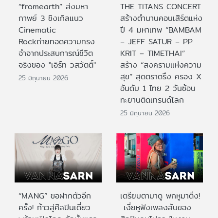
“fromearth” ส่งมหา
THE TITANS CONCERT
กาพย์ 3 ซิงเกิลแนว
สร้างตำนานคอนเสิร์ตแห่ง
Cinematic
ปี 4 มหาเทพ “BAMBAM
Rockถ่ายทอดความทรง
– JEFF SATUR – PP
จำจากประสบการณ์ชีวิต
KRIT – TIMETHAI”
จริงของ "เอิร์ท วสวัตติ์"
สร้าง “สงครามแห่งความ
สุข” สุดตราตรึง ครอง X
25 มิถุนายน 2026
อันดับ 1 ไทย 2 วันซ้อน
ทะยานติดเทรนด์โลก
25 มิถุนายน 2026
“MANG” ขอฝากตัวอีก
เตรียมตามาดู พกหูมาติ่ง!
ครั้ง! ก้าวสู่ศิลปินเดี่ยว
เงี่ยหูฟังเพลงลับของ