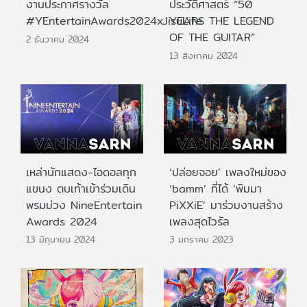
งานประกาศรางวัล
ประวัติศาสตร์ “50
#YEntertainAwards2024xJisuLife
YEARS THE LEGEND
OF THE GUITAR”
2 ธันวาคม 2024
13 สิงหาคม 2024
เหล่านักแสดง-ไอดอลทุก
‘ปล่อยจอย’ เพลงใหม่ของ
แขนง ตบเท้าเข้าร่วมเดิน
‘bamm’ ที่ได้ ‘พิมมา
พรมม่วง NineEntertain
PiXXiE’ มาร่วมงานสร้าง
Awards 2024
เพลงสุดไวรัล
13 มิถุนายน 2024
3 มกราคม 2023