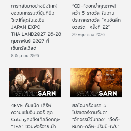
การกลับมาอย่างยิ่งใหญ่
“GDH”ตอกย้ำคุณภาพ!!
ของมหกรรมญี่ปุ่นที่ยิ่ง
คว้า 5 รางวัล ในงาน
ใหญ่ที่สุดในเอเชีย
ประกาศรางวัล “คมชัดลึก
JAPAN EXPO
อวอร์ด ครั้งที่ 22”
THAILAND2027 26-28
29 พฤษภาคม 2026
กุมภาพันธ์ 2027 ที่
เซ็นทรัลเวิลด์
8 มิถุนายน 2026
4EVE คัมแบ็ก เสิร์ฟ
ยลโฉมครั้งแรก 5
ความแซ่บอินเตอร์ สุด
โปสเตอร์งามจับตา
Catchyส่งซิงเกิลอังกฤษ
“อัศจรรย์วันทอง” “อิ้งค์-
“TEA” ชวนฟอร์อายเม้า
หมาก-กลัฟ-ปริมมี่-เฟย”