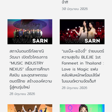
จ้า!!!
30 มิถุนายน 2026
สถาบันดนตรีกัลยาณิ
“เมเบิ้ล–แป้งจี่” ร่ายมนตร์
วัฒนา เปิดตัวโครงการ
ความสุขใน BLEJIE 1st
“MUSIC INDUSTRY
Fanmeet in Thailand :
NEXUS” เชื่อมการศึกษา
Love is Magic แฟน
ศิลปิน และอุตสาหกรรม
คลับฟินหนักพร้อมเสิร์ฟ
ดนตรีไทย สร้างองค์ความ
โมเมนต์หวานจัดเต็ม!!
รู้สู่คนรุ่นใหม่
28 มิถุนายน 2026
28 มิถุนายน 2026