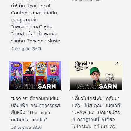
นำ! ดัน Thai Local
Content ส่งออกศิลปิน
ไทยสู่ตลาดจีน
“บุพเพสันนิวาส” ชูโรง
“ออกัส-เล้ง” ทำเพลงจีน
ร่วมกับ Tencent Music
4 กรกฎาคม 2026
“ช่อง 9” จัดคอนเทนต์แบ
‘เดี่ยวไมโครโฟน’ กลับมา
บอิมแพ็ค ครบทุกอรรถรส
แล้ว! ‘โน้ส อุดม’ เปิดเวที
ยืนหนึ่ง “The main
‘DEAW 16’ เปิดขายบัตร
national media”
4 กรกฎาคมนี้ #เดี่ยว
ไมโครโฟน กลับมาแล้ว
30 มิถุนายน 2026