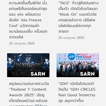
ความสดชื่นเต็มพิกัด! นั่ง
“TACE” ก้าวสู่ศิลปินอย่าง
แท่นพรีเซ็นเตอร์คนล่าสุด
เต็มตัว เปิดตัวซิงเกิลแรก
ของ elis พร้อมชวน
“Mask On” บนเดบิวต์ส
สัมผัส "elis Freeze
เตจสุดอลังการ เสิร์ฟเพ
Cool" นวัตกรรมผ้า
อร์ฟอร์แมนซ์สะกดทุก
อนามัยแบบเย็น ครั้งแรก
สายตา
จากเอลิส
26 กรกฎาคม 2026
26 กรกฎาคม 2026
สรุปผลงานประกาศรางวัล
"GDH" เปิดโผโปรเจกต์
“Thailand Y Content
ใหม่ใน "GDH CIRCLES
Awards 2025” เชิดชู
Feel Good โคจรความ
เกียรติคนหน้าจอ-หลังจอ
สุข สนุกกว่าที่เค