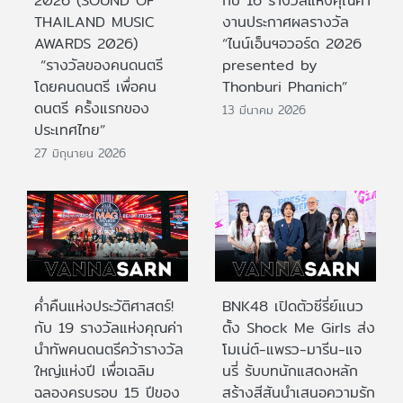
2026 (SOUND OF
กับ 16 รางวัลแห่งคุณค่า”
THAILAND MUSIC
งานประกาศผลรางวัล
AWARDS 2026)
“ไนน์เอ็นฯอวอร์ด 2026
“รางวัลของคนดนตรี
presented by
โดยคนดนตรี เพื่อคน
Thonburi Phanich”
ดนตรี ครั้งแรกของ
13 มีนาคม 2026
ประเทศไทย”
27 มิถุนายน 2026
ค่ำคืนแห่งประวัติศาสตร์!
BNK48 เปิดตัวซีรี่ย์แนว
กับ 19 รางวัลแห่งคุณค่า
ตั้ง Shock Me Girls ส่ง
นำทัพคนดนตรีคว้ารางวัล
โมเน่ต์-แพรว-มารีน-แจ
ใหญ่แห่งปี เพื่อเฉลิม
นรี่ รับบทนักแสดงหลัก
ฉลองครบรอบ 15 ปีของ
สร้างสีสันนำเสนอความรัก