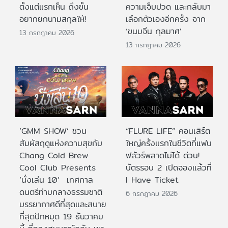
ตั้งแต่แรกเห็น ถึงขั้น
ความเจ็บปวด และกลับมา
อยากยกนามสกุลให้!
เลือกตัวเองอีกครั้ง จาก
‘ขนมจีน กุลมาศ’
13 กรกฎาคม 2026
13 กรกฎาคม 2026
‘GMM SHOW’ ชวน
“FLURE LIFE” คอนเสิร์ต
สัมผัสฤดูแห่งความสุขกับ
ใหญ่ครั้งแรกในชีวิตที่แฟน
Chang Cold Brew
ฟลัวร์พลาดไม่ได้ ด่วน!
Cool Club Presents
บัตรรอบ 2 เปิดจองแล้วที่
‘นั่งเล่น 10’ เทศกาล
I Have Ticket
ดนตรีท่ามกลางธรรมชาติ
6 กรกฎาคม 2026
บรรยากาศดีที่สุดและสบาย
ที่สุดปักหมุด 19 ธันวาคม