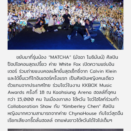
ขยับมาที่รุ่นน้อง “MATCHA” (มัจฉา โมซิมันน์) ศิลปิน
ป็อปไอคอนสุดเปรี้ยว ค่าย White Fox เปิดความแซ่บอิน
เตอร์ ร่วมถ่ายแบบคอลเล็กชั่นสุดเซ็กซี่จาก Calvin Klein
และได้ขึ้นเวทีโกอินเตอร์ครั้งแรก เป็นศิลปินหญิงคนเดียว
ตัวแทนจากประเทศไทย ร่วมโชว์ในงาน KKBOX Music
Awards ครั้งที่ 18 ณ Kaohsiung Arena ฮอลล์ที่จุคน
กว่า 15,000 คน ในเมืองเกาสง ไต้หวัน โชว์ไฮไลท์ร่วมทำ
Collaboration Show กับ “Kimberley Chen” ศิลปิน
หญิงมากความสามารถจากค่าย ChynaHouse กับโชว์สุดจิ้น
เรียกเสียงกรี๊ดลั่นฮอลล์ ตกแฟนชาวไต้หวันได้ใจไปเต็มๆ