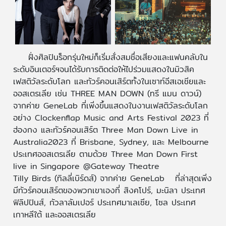
ฝั่งศิลปินร็อกรุ่นใหม่ก็เริ่มสั่งสมชื่อเสียงและแฟนคลับใน
ระดับอินเตอร์ฯจนได้รับการติดต่อให้ไปร่วมแสดงในมิวสิค
เฟสติวัลระดับโลก และทัวร์คอนเสิร์ตทั้งในเซาท์อีสเอเชียและ
ออสเตรเลีย เช่น THREE MAN DOWN (ทรี แมน ดาวน์)
จากค่าย GeneLab ที่เพิ่งขึ้นแสดงในงานเฟสติวัลระดับโลก
อย่าง Clockenflap Music and Arts Festival 2023 ที่
ฮ่องกง และทัวร์คอนเสิร์ต Three Man Down Live in
Australia2023 ที่ Brisbane, Sydney, และ Melbourne
ประเทศออสเตรเลีย ตามด้วย Three Man Down First
live in Singapore @Gateway Theatre
Tilly Birds (ทิลลี่เบิร์ดส์) จากค่าย GeneLab ที่ล่าสุดเพิ่ง
มีทัวร์คอนเสิร์ตของพวกเขาเองที่ สิงคโปร์, มะนิลา ประเทศ
ฟิลิปปินส์, กัวลาลัมเปอร์ ประเทศมาเลเซีย, โซล ประเทศ
เกาหลีใต้ และออสเตรเลีย