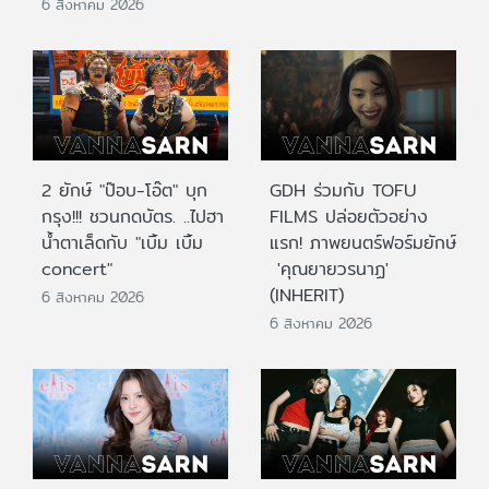
6 สิงหาคม 2026
2 ยักษ์ "ป๊อบ-โอ๊ต" บุก
GDH ร่วมกับ TOFU
กรุง!!! ชวนกดบัตร. ..ไปฮา
FILMS ปล่อยตัวอย่าง
น้ำตาเล็ดกับ "เบิ้ม เบิ้ม
แรก! ภาพยนตร์ฟอร์มยักษ์
concert"
'คุณยายวรนาฏ'
(INHERIT)
6 สิงหาคม 2026
6 สิงหาคม 2026