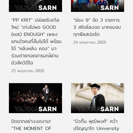
“PP KRIT” ปล่อยซิงเกิล
“ช่อง 9” จัด 3 รายการ
ใหม่ “เก่งไม่พอ GOOD
3 สไตล์ลงจอ มาครบจบ
(not) ENOUGH” เพลง
ทุกฟีลสปอร์ต
แทนใจคนที่ลืมไม่ได้ พร้อม
24 พฤษภาคม 2026
ได้ “หลิงหลิง คอง” มา
ร่วมถ่ายทอดอารมณ์ผ่าน
มิวสิควิดีโอ
25 พฤษภาคม 2026
ปิดฉากอย่างงดงาม!
“บิวกิ้น พุฒิพงศ์” คว้า
“THE MOMENT OF
ปริญญาโท University