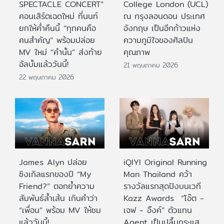
SPECTACLE CONCERT”
College London (UCL)
คอนเสิร์ตเฉดใหม่ ที่นนท์
ณ กรุงลอนดอน ประเทศ
ยกให้ค่ำคืนนี้ “ทุกคนคือ
อังกฤษ เป็นอีกก้าวแห่ง
คนสำคัญ” พร้อมปล่อย
ความภูมิใจของศิลปิน
MV ใหม่ “คำนั้น” ส่งท้าย
คุณภาพ
อัลบั้มแล้ววันนี้!
21 พฤษภาคม 2026
22 พฤษภาคม 2026
James Alyn ปล่อย
iQIYI Original Running
ซิงเกิลแรกของปี “My
Man Thailand คว้า
Friend?” ตอกย้ำความ
รางวัลแรกสุดปังบนเวที
สัมพันธ์ล้ำเส้น เกินคำว่า
Kazz Awards “โอ๊ต -
“เพื่อน” พร้อม MV ให้ชม
เจฟ - อิ้งค์” ตัวแทน
แล้ววันนี้!
Agent เป็นปลื้มกระแส