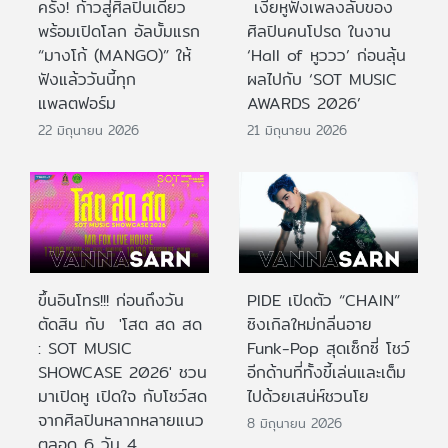
ครั้ง! ก้าวสู่ศิลปินเดี่ยว
เงี่ยหูฟังเพลงลับของ
พร้อมเปิดโลก อัลบั้มแรก
ศิลปินคนโปรด ในงาน
“มางโก้ (MANGO)” ให้
‘Hall of หูววว’ ก่อนลุ้น
ฟังแล้ววันนี้ทุก
ผลไปกับ ‘SOT MUSIC
แพลตฟอร์ม
AWARDS 2026’
22 มิถุนายน 2026
21 มิถุนายน 2026
ขึ้นอินโทร!!! ก่อนถึงวัน
PIDE เปิดตัว “CHAIN”
ตัดสิน กับ 'โสต สด สด
ซิงเกิลใหม่กลิ่นอาย
: SOT MUSIC
Funk-Pop สุดเซ็กซี่ โชว์
SHOWCASE 2026' ชวน
อีกด้านที่ทั้งขี้เล่นและเต็ม
มาเปิดหู เปิดใจ กับโชว์สด
ไปด้วยเสน่ห์ชวนโย
จากศิลปินหลากหลายแนว
8 มิถุนายน 2026
ตลอด 6 วัน 4