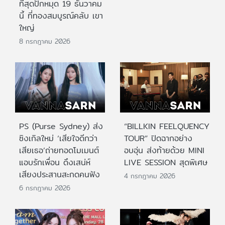
ที่สุดปักหมุด 19 ธันวาคม
นี้ ที่ทองสมบูรณ์คลับ เขา
ใหญ่
8 กรกฎาคม 2026
PS (Purse Sydney) ส่ง
“BILLKIN FEELQUENCY
ซิงเกิลใหม่ ‘เสียใจดีกว่า
TOUR” ปิดฉากอย่าง
เสียเธอ’ถ่ายทอดโมเมนต์
อบอุ่น ส่งท้ายด้วย MINI
แอบรักเพื่อน ดึงเสน่ห์
LIVE SESSION สุดพิเศษ
เสียงประสานสะกดคนฟัง
4 กรกฎาคม 2026
6 กรกฎาคม 2026