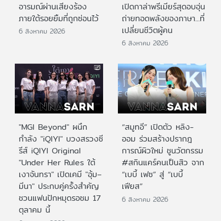
อารมณ์ผ่านเสียงร้อง
เปิดกาล่าพรีเมียร์สุดอบอุ่น
ภายใต้รอยยิ้มที่ถูกซ่อนไว้
ถ่ายทอดพลังของภาษา...ที่
เปลี่ยนชีวิตผู้คน
6 สิงหาคม 2026
6 สิงหาคม 2026
"MGI Beyond" ผนึก
“สมูทอี” เปิดตัว หลิง-
กำลัง "iQIYI" บวงสรวงซี
ออม ร่วมสร้างปรากฎ
รีส์ iQIYI Original
การณ์ผิวใหม่ ชูนวัตกรรม
"Under Her Rules ใต้
#สกินแคร์คนเป็นสิว จาก
เงาจันทรา" เปิดเคมี "อุ้ม–
“เบบี้ เฟซ” สู่ “เบบี้
มีนา" ประกบคู่ครั้งสำคัญ
เฟียส”
ชวนแฟนปักหมุดรอชม 17
6 สิงหาคม 2026
ตุลาคม นี้