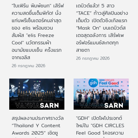
"ใบเฟิร์น พิมพ์ชนก" เสิร์ฟ
เดบิวต์แล้ว! 5 สาว
ความสดชื่นเต็มพิกัด! นั่ง
“TACE” ก้าวสู่ศิลปินอย่าง
แท่นพรีเซ็นเตอร์คนล่าสุด
เต็มตัว เปิดตัวซิงเกิลแรก
ของ elis พร้อมชวน
“Mask On” บนเดบิวต์ส
สัมผัส "elis Freeze
เตจสุดอลังการ เสิร์ฟเพ
Cool" นวัตกรรมผ้า
อร์ฟอร์แมนซ์สะกดทุก
อนามัยแบบเย็น ครั้งแรก
สายตา
จากเอลิส
26 กรกฎาคม 2026
26 กรกฎาคม 2026
สรุปผลงานประกาศรางวัล
"GDH" เปิดโผโปรเจกต์
“Thailand Y Content
ใหม่ใน "GDH CIRCLES
Awards 2025” เชิดชู
Feel Good โคจรความ