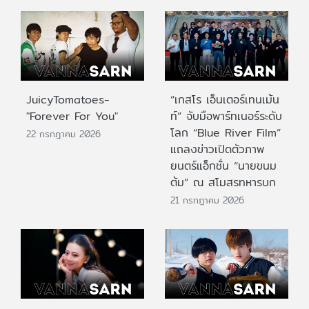
JuicyTomatoes-
“เกสโร เอ็นเตอร์เทนเม้น
"Forever For You"
ท์” จับมือพาร์ทเนอร์ระดับ
โลก “Blue River Film”
22 กรกฎาคม 2026
แถลงข่าวเปิดตัวภาพ
ยนตร์แอ็กชั่น “นายขนม
ต้ม” ณ สโมสรทหารบก
21 กรกฎาคม 2026