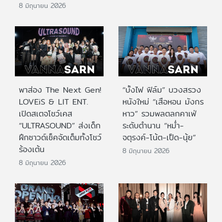
8 มิถุนายน 2026
พาส่อง The Next Gen!
“บั้งไฟ ฟิล์ม” บวงสรวง
LOVEiS & LIT ENT.
หนังใหม่ “เสือหอน มังกร
เปิดสเตจโชว์เคส
หาว” รวมพลตลกคาเฟ่
“ULTRASOUND” ส่งเด็ก
ระดับตำนาน “หม่ำ-
ฝึกซาวด์เช็คจัดเต็มทั้งโชว์
จตุรงค์-โน้ต-เป็ด-นุ้ย”
ร้องเต้น
8 มิถุนายน 2026
8 มิถุนายน 2026