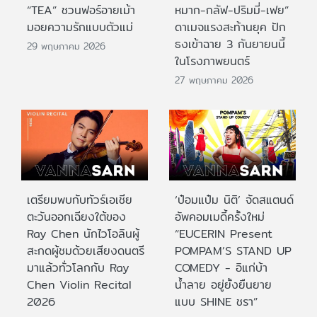
“TEA” ชวนฟอร์อายเม้า
หมาก-กลัฟ-ปริมมี่-เฟย”
มอยความรักแบบตัวแม่
ดาเมจแรงสะท้านยุค ปัก
ธงเข้าฉาย 3 กันยายนนี้
29 พฤษภาคม 2026
ในโรงภาพยนตร์
27 พฤษภาคม 2026
เตรียมพบกับทัวร์เอเชีย
‘ป๋อมแป๋ม นิติ’ จัดสแตนด์
ตะวันออกเฉียงใต้ของ
อัพคอมเมดี้ครั้งใหม่
Ray Chen นักไวโอลินผู้
“EUCERIN Present
สะกดผู้ชมด้วยเสียงดนตรี
POMPAM’S STAND UP
มาแล้วทั่วโลกกับ Ray
COMEDY - อิแก่บ้า
Chen Violin Recital
น้ำลาย อยู่ยั้งยืนยาย
2026
แบบ SHINE ชรา”