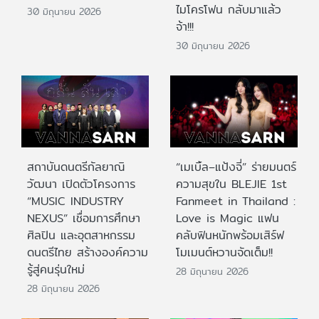
ไมโครโฟน กลับมาแล้ว
30 มิถุนายน 2026
จ้า!!!
30 มิถุนายน 2026
สถาบันดนตรีกัลยาณิ
“เมเบิ้ล–แป้งจี่” ร่ายมนตร์
วัฒนา เปิดตัวโครงการ
ความสุขใน BLEJIE 1st
“MUSIC INDUSTRY
Fanmeet in Thailand :
NEXUS” เชื่อมการศึกษา
Love is Magic แฟน
ศิลปิน และอุตสาหกรรม
คลับฟินหนักพร้อมเสิร์ฟ
ดนตรีไทย สร้างองค์ความ
โมเมนต์หวานจัดเต็ม!!
รู้สู่คนรุ่นใหม่
28 มิถุนายน 2026
28 มิถุนายน 2026