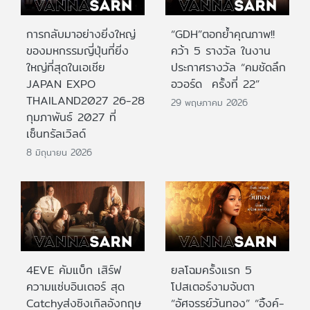
การกลับมาอย่างยิ่งใหญ่
“GDH”ตอกย้ำคุณภาพ!!
ของมหกรรมญี่ปุ่นที่ยิ่ง
คว้า 5 รางวัล ในงาน
ใหญ่ที่สุดในเอเชีย
ประกาศรางวัล “คมชัดลึก
JAPAN EXPO
อวอร์ด ครั้งที่ 22”
THAILAND2027 26-28
29 พฤษภาคม 2026
กุมภาพันธ์ 2027 ที่
เซ็นทรัลเวิลด์
8 มิถุนายน 2026
4EVE คัมแบ็ก เสิร์ฟ
ยลโฉมครั้งแรก 5
ความแซ่บอินเตอร์ สุด
โปสเตอร์งามจับตา
Catchyส่งซิงเกิลอังกฤษ
“อัศจรรย์วันทอง” “อิ้งค์-