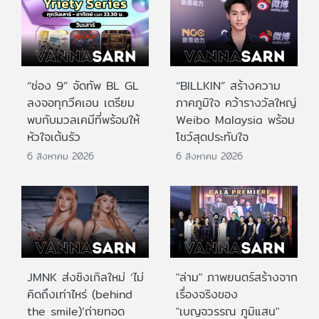
“ช่อง 9” จัดทัพ BL GL
“BILLKIN” สร้างความ
ลงจอทุกวีคเอน เตรียม
ภาคภูมิใจ คว้ารางวัลใหญ่
พบกับมวลเคมีที่พร้อมให้
Weibo Malaysia พร้อม
หัวใจเต้นรัว
โชว์สุดประทับใจ
6 สิงหาคม 2026
6 สิงหาคม 2026
JMNK ส่งซิงเกิลใหม่ ‘ไม่
"ล่าม" ภาพยนตร์สร้างจาก
คิดถึงเท่าไหร่ (behind
เรื่องจริงของ
the smile)’ถ่ายทอด
"เบญจวรรณ ภูมิแสน"