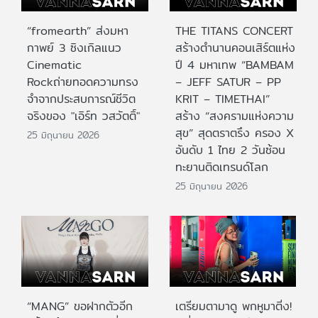
“fromearth” ส่งมหา
THE TITANS CONCERT
กาพย์ 3 ซิงเกิลแนว
สร้างตำนานคอนเสิร์ตแห่ง
Cinematic
ปี 4 มหาเทพ “BAMBAM
Rockถ่ายทอดความทรง
– JEFF SATUR – PP
จำจากประสบการณ์ชีวิต
KRIT – TIMETHAI”
จริงของ "เอิร์ท วสวัตติ์"
สร้าง “สงครามแห่งความ
สุข” สุดตราตรึง ครอง X
25 มิถุนายน 2026
อันดับ 1 ไทย 2 วันซ้อน
ทะยานติดเทรนด์โลก
25 มิถุนายน 2026
“MANG” ขอฝากตัวอีก
เตรียมตามาดู พกหูมาติ่ง!