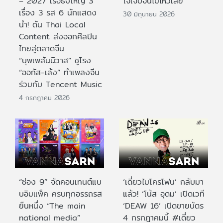
– 2027 เรือธงใหญ่ 3
ใจเจ็บจนไม่ไหวเลย
เรื่อง 3 รส 6 นักแสดง
30 มิถุนายน 2026
นำ! ดัน Thai Local
Content ส่งออกศิลปิน
ไทยสู่ตลาดจีน
“บุพเพสันนิวาส” ชูโรง
“ออกัส-เล้ง” ทำเพลงจีน
ร่วมกับ Tencent Music
4 กรกฎาคม 2026
“ช่อง 9” จัดคอนเทนต์แบ
‘เดี่ยวไมโครโฟน’ กลับมา
บอิมแพ็ค ครบทุกอรรถรส
แล้ว! ‘โน้ส อุดม’ เปิดเวที
ยืนหนึ่ง “The main
‘DEAW 16’ เปิดขายบัตร
national media”
4 กรกฎาคมนี้ #เดี่ยว