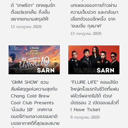
ต์ “เทพธิดา” ตกหลุมรัก
บทเพลงของการก้าวผ่าน
ตั้งแต่แรกเห็น ถึงขั้น
ความเจ็บปวด และกลับมา
อยากยกนามสกุลให้!
เลือกตัวเองอีกครั้ง จาก
‘ขนมจีน กุลมาศ’
13 กรกฎาคม 2026
13 กรกฎาคม 2026
‘GMM SHOW’ ชวน
“FLURE LIFE” คอนเสิร์ต
สัมผัสฤดูแห่งความสุขกับ
ใหญ่ครั้งแรกในชีวิตที่แฟน
Chang Cold Brew
ฟลัวร์พลาดไม่ได้ ด่วน!
Cool Club Presents
บัตรรอบ 2 เปิดจองแล้วที่
‘นั่งเล่น 10’ เทศกาล
I Have Ticket
ดนตรีท่ามกลางธรรมชาติ
6 กรกฎาคม 2026
บรรยากาศดีที่สุดและสบาย