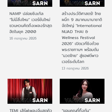
NAMP ปล่อยซิงเกิล
สร้างประวัติศาสตร์! ไทย
“ไม่มีสิ่งไหน” เวอร์ชันใหม่
ผนึก 9 สมาคมนานาชาติ
ชวนหวนคิดถึงเพลงรักสุด
จัดใหญ่ "International
ฮิตในยุค 2000
NUAD THAI &
Wellness Festival
16 กรกฎาคม 2026
2026" เปิดเวทีชิงถ้วย
พระราชทานฯ พร้อมดัน
"นวดไทย" สู่ซอฟต์พาว
เวอร์ระดับโลก
13 กรกฎาคม 2026
TEMI เสิร์ฟเพลงจีบสุดคิว
“ขอบคุณที่ทิ้งกัน”