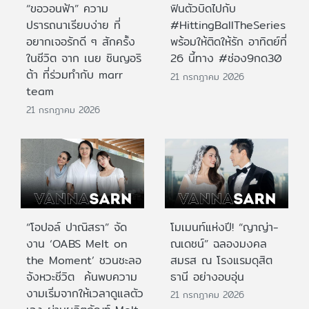
“ขอวอนฟ้า” ความ
ฟินตัวบิดไปกับ
ปรารถนาเรียบง่าย ที่
#HittingBallTheSeries
อยากเจอรักดี ๆ สักครั้ง
พร้อมให้ติดให้รัก อาทิตย์ที่
ในชีวิต จาก เนย ซินญอริ
26 นี้ทาง #ช่อง9กด30
ต้า ที่ร่วมทำกับ marr
21 กรกฎาคม 2026
team
21 กรกฎาคม 2026
“โอปอล์ ปาณิสรา” จัด
โมเมนท์แห่งปี! “ญาญ่า-
งาน ‘OABS Melt on
ณเดชน์” ฉลองมงคล
the Moment’ ชวนชะลอ
สมรส ณ โรงแรมดุสิต
จังหวะชีวิต ค้นพบความ
ธานี อย่างอบอุ่น
งามเริ่มจากให้เวลาดูแลตัว
21 กรกฎาคม 2026