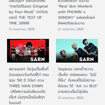
เสียงนุ่มๆ ในซิงเกิลใหม่
ผิวใสคนแรก ในงาน
“หายใจเป็นเธอ (Original
“Real Skin Moment
by Four-Mod)” จากโปร
with PHUWIN x
เจกต์ THE TEST OF
SKINOXY” แฟนคลับแห่
TIME 2000
ซัพพอร์ตแน่นงาน
13 พฤษภาคม 2026
13 พฤษภาคม 2026
สยามแตก! วัยรุ่นเต็มพื้นที่
Slapkiss ตอกย้ำความ
ร่วมฉลองวันเกิดพี่โก๋ ครบ
เจ็บลึก ปล่อยเพลง “ไม่มี
รอบ 50 ปี โก๋แก่ ชวน
ที่ยืน” กับคนที่ไม่มีสถานะ
THREE MAN DOWN
ชัดเจน ได้ “AA วง BUS”
เสิร์ฟความมันส์แบบจัด
มาแสดงเอ็มวีสุดอิน
เต็ม!! มันทุกเม็ดมันส์ทุก
12 พฤษภาคม 2026
โมเมนต์