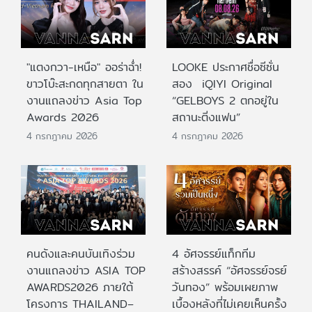
"แตงกวา-เหนือ" ออร่าฉ่ำ!
LOOKE ประกาศชื่อซีซั่น
ขาวโบ๊ะสะกดทุกสายตา ใน
สอง iQIYI Original
งานแถลงข่าว Asia Top
“GELBOYS 2 ตกอยู่ใน
Awards 2026
สถานะติ่งแฟน”
4 กรกฎาคม 2026
4 กรกฎาคม 2026
คนดังและคนบันเทิงร่วม
4 อัศจรรย์แท็กทีม
งานแถลงข่าว ASIA TOP
สร้างสรรค์ “อัศจรรย์จรย์
AWARDS2026 ภายใต้
วันทอง” พร้อมเผยภาพ
โครงการ THAILAND–
เบื้องหลังที่ไม่เคยเห็นครั้ง