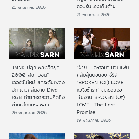
ตอบรับแรงเกินต้าน
21 พฤษภาคม 2026
21 พฤษภาคม 2026
JMNK ปลุกเพลงฮิตยุค
“ฝ้าย - อะตอม” ชวนแฟน
2000 ส่ง “วอน”
คลับลุ้นตอนจบ ซีรีส์
เวอร์ชันใหม่ ยกระดับเพลง
“BROKEN (Of) LOVE
ฮิต เติมกลิ่นอาย Diva
หัวใจช้ำรัก” ติดขอบจอ
R&B ถ่ายทอดความคิดถึง
ในงาน BROKEN (Of)
ผ่านเสียงทรงพลัง
LOVE : The Last
Promise
20 พฤษภาคม 2026
19 พฤษภาคม 2026