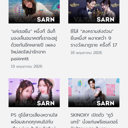
“แค่เธอยิ้ม” หนึ่งที ฉันก็
ซีรีส์ “สงครามส่งด่วน”
มองเห็นอนาคตที่เราจะอยู่
ยืนหนึ่ง!! ผงาดคว้า 9
ด้วยกันอีกหลายปี เพลง
รางวัลนาฏราช ครั้งที่ 17
ใหม่สดใสน่ารักจาก
18 พฤษภาคม 2026
paiiinntt
19 พฤษภาคม 2026
PS ดูโอ้สาวเสียงหวานใส
SKINOXY เปิดตัว “ภูวิ
พร้อมสะกดทุกคนไปกับ
นทร์” นั่งแท่นพรีเซนเตอร์