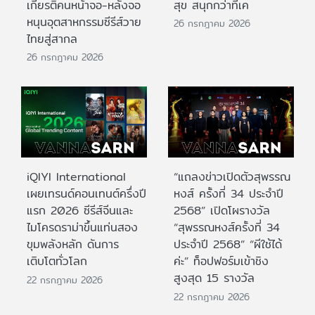
เกียรติคนหน้าจอ-หลังจอ
สุข สนุกกว่าที่เค
หนุนอุตสาหกรรมซีรีส์วาย
26 กรกฎาคม 2026
ไทยสู่สากล
26 กรกฎาคม 2026
iQIYI International
“แถลงข่าวเปิดตัวสุพรรณ
เผยเทรนด์คอนเทนต์ครึ่งปี
หงส์ ครั้งที่ 34 ประจำปี
แรก 2026 ซีรีส์จีนและ
2568” เปิดโผรางวัล
ไมโครดราม่าขึ้นแท่นสอง
“สุพรรณหงส์ครั้งที่ 34
ขุมพลังหลัก ดันการ
ประจำปี 2568” “ผีใช้ได้
เติบโตทั่วโลก
ค่ะ” ท็อปฟอร์มเข้าชิง
สูงสุด 15 รางวัล
22 กรกฎาคม 2026
22 กรกฎาคม 2026