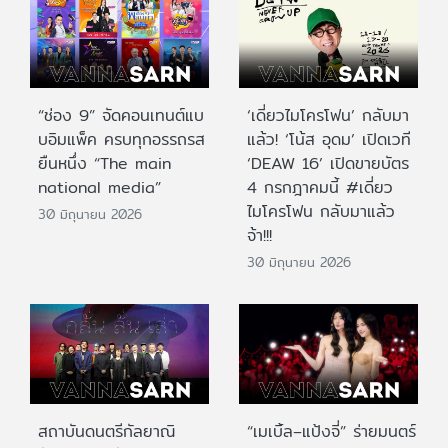
“ช่อง 9” จัดคอนเทนต์แบ
‘เดี่ยวไมโครโฟน’ กลับมา
บอิมแพ็ค ครบทุกอรรถรส
แล้ว! ‘โน้ส อุดม’ เปิดเวที
ยืนหนึ่ง “The main
‘DEAW 16’ เปิดขายบัตร
national media”
4 กรกฎาคมนี้ #เดี่ยว
ไมโครโฟน กลับมาแล้ว
30 มิถุนายน 2026
จ้า!!!
30 มิถุนายน 2026
สถาบันดนตรีกัลยาณิ
“เมเบิ้ล–แป้งจี่” ร่ายมนตร์