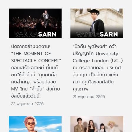
ปิดฉากอย่างงดงาม!
“บิวกิ้น พุฒิพงศ์” คว้า
“THE MOMENT OF
ปริญญาโท University
SPECTACLE CONCERT”
College London (UCL)
คอนเสิร์ตเฉดใหม่ ที่นนท์
ณ กรุงลอนดอน ประเทศ
ยกให้ค่ำคืนนี้ “ทุกคนคือ
อังกฤษ เป็นอีกก้าวแห่ง
คนสำคัญ” พร้อมปล่อย
ความภูมิใจของศิลปิน
MV ใหม่ “คำนั้น” ส่งท้าย
คุณภาพ
อัลบั้มแล้ววันนี้!
21 พฤษภาคม 2026
22 พฤษภาคม 2026