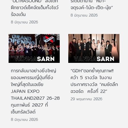
“ULTRASOUND” ส่งเด็ก
ระดับตำนาน “หม่ำ-
ฝึกซาวด์เช็คจัดเต็มทั้งโชว์
จตุรงค์-โน้ต-เป็ด-นุ้ย”
ร้องเต้น
8 มิถุนายน 2026
8 มิถุนายน 2026
การกลับมาอย่างยิ่งใหญ่
“GDH”ตอกย้ำคุณภาพ!!
ของมหกรรมญี่ปุ่นที่ยิ่ง
คว้า 5 รางวัล ในงาน
ใหญ่ที่สุดในเอเชีย
ประกาศรางวัล “คมชัดลึก
JAPAN EXPO
อวอร์ด ครั้งที่ 22”
THAILAND2027 26-28
29 พฤษภาคม 2026
กุมภาพันธ์ 2027 ที่
เซ็นทรัลเวิลด์
8 มิถุนายน 2026