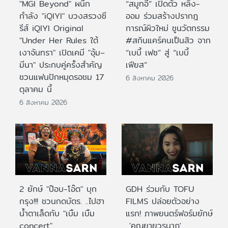
"MGI Beyond" ผนึก
“สมูทอี” เปิดตัว หลิง-
กำลัง "iQIYI" บวงสรวงซี
ออม ร่วมสร้างปรากฎ
รีส์ iQIYI Original
การณ์ผิวใหม่ ชูนวัตกรรม
"Under Her Rules ใต้
#สกินแคร์คนเป็นสิว จาก
เงาจันทรา" เปิดเคมี "อุ้ม–
“เบบี้ เฟซ” สู่ “เบบี้
มีนา" ประกบคู่ครั้งสำคัญ
เฟียส”
ชวนแฟนปักหมุดรอชม 17
6 สิงหาคม 2026
ตุลาคม นี้
6 สิงหาคม 2026
2 ยักษ์ "ป๊อบ-โอ๊ต" บุก
GDH ร่วมกับ TOFU
กรุง!!! ชวนกดบัตร. ..ไปฮา
FILMS ปล่อยตัวอย่าง
น้ำตาเล็ดกับ "เบิ้ม เบิ้ม
แรก! ภาพยนตร์ฟอร์มยักษ์
concert"
'คุณยายวรนาฏ'