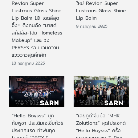
Revlon Super
ใหม่ Revlon Super
Lustrous Glass Shine
Lustrous Glass Shine
Lip Balm 10 เฉดสีสุด
Lip Balm
จึ้ง!!! ดึงคนดัง “มายด์
9 กรกฎาคม 2025
ลภัสลัล-โฮม Homeless
Makeup” และ วง
PERSES ร่วมแจมความ
แวววาวสุดคึกคัก
18 กรกฎาคม 2025
“Hello Boysss” บุก
“เลยดูดี”จับมือ “MHK
กัมพูชา ประเดิมเอเชียทัวร์
Zolutions” ผุดโปรเจกต์
ประเทศเเรก ทำฟินทุก
“Hello Boysss” ครั้ง
โมเมนต์ “PROXIE -
แรกของการพา T-Pop