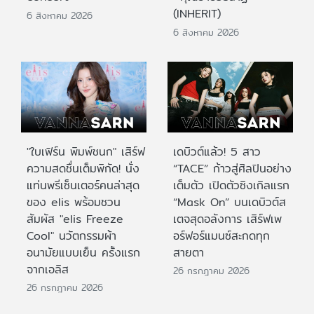
(INHERIT)
6 สิงหาคม 2026
6 สิงหาคม 2026
"ใบเฟิร์น พิมพ์ชนก" เสิร์ฟ
เดบิวต์แล้ว! 5 สาว
ความสดชื่นเต็มพิกัด! นั่ง
“TACE” ก้าวสู่ศิลปินอย่าง
แท่นพรีเซ็นเตอร์คนล่าสุด
เต็มตัว เปิดตัวซิงเกิลแรก
ของ elis พร้อมชวน
“Mask On” บนเดบิวต์ส
สัมผัส "elis Freeze
เตจสุดอลังการ เสิร์ฟเพ
Cool" นวัตกรรมผ้า
อร์ฟอร์แมนซ์สะกดทุก
อนามัยแบบเย็น ครั้งแรก
สายตา
จากเอลิส
26 กรกฎาคม 2026
26 กรกฎาคม 2026