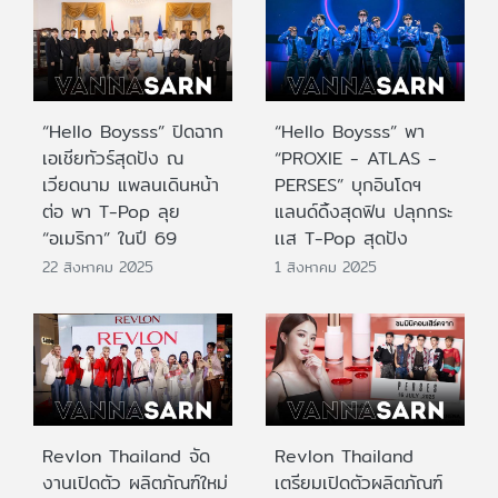
“Hello Boysss” ปิดฉาก
“Hello Boysss” พา
เอเชียทัวร์สุดปัง ณ
“PROXIE - ATLAS -
เวียดนาม แพลนเดินหน้า
PERSES” บุกอินโดฯ
ต่อ พา T-Pop ลุย
แลนด์ดิ้งสุดฟิน ปลุกกระ
“อเมริกา” ในปี 69
เเส T-Pop สุดปัง
22 สิงหาคม 2025
1 สิงหาคม 2025
Revlon Thailand จัด
Revlon Thailand
งานเปิดตัว ผลิตภัณฑ์ใหม่
เตรียมเปิดตัวผลิตภัณฑ์