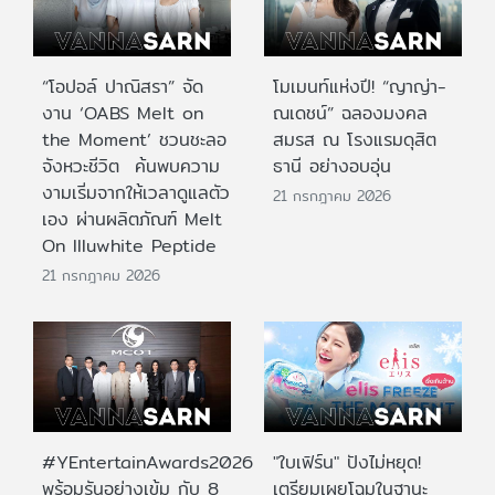
“โอปอล์ ปาณิสรา” จัด
โมเมนท์แห่งปี! “ญาญ่า-
งาน ‘OABS Melt on
ณเดชน์” ฉลองมงคล
the Moment’ ชวนชะลอ
สมรส ณ โรงแรมดุสิต
จังหวะชีวิต ค้นพบความ
ธานี อย่างอบอุ่น
งามเริ่มจากให้เวลาดูแลตัว
21 กรกฎาคม 2026
เอง ผ่านผลิตภัณฑ์ Melt
On Illuwhite Peptide
21 กรกฎาคม 2026
#YEntertainAwards2026
"ใบเฟิร์น" ปังไม่หยุด!
พร้อมรันอย่างเข้ม กับ 8
เตรียมเผยโฉมในฐานะ