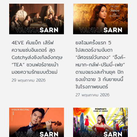
4EVE คัมแบ็ก เสิร์ฟ
ยลโฉมครั้งแรก 5
ความแซ่บอินเตอร์ สุด
โปสเตอร์งามจับตา
Catchyส่งซิงเกิลอังกฤษ
“อัศจรรย์วันทอง” “อิ้งค์-
“TEA” ชวนฟอร์อายเม้า
หมาก-กลัฟ-ปริมมี่-เฟย”
มอยความรักแบบตัวแม่
ดาเมจแรงสะท้านยุค ปัก
ธงเข้าฉาย 3 กันยายนนี้
29 พฤษภาคม 2026
ในโรงภาพยนตร์
27 พฤษภาคม 2026