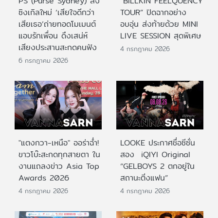
PS (Purse Sydney) ส่ง
“BILLKIN FEELQUENCY
ซิงเกิลใหม่ ‘เสียใจดีกว่า
TOUR” ปิดฉากอย่าง
เสียเธอ’ถ่ายทอดโมเมนต์
อบอุ่น ส่งท้ายด้วย MINI
แอบรักเพื่อน ดึงเสน่ห์
LIVE SESSION สุดพิเศษ
เสียงประสานสะกดคนฟัง
4 กรกฎาคม 2026
6 กรกฎาคม 2026
"แตงกวา-เหนือ" ออร่าฉ่ำ!
LOOKE ประกาศชื่อซีซั่น
ขาวโบ๊ะสะกดทุกสายตา ใน
สอง iQIYI Original
งานแถลงข่าว Asia Top
“GELBOYS 2 ตกอยู่ใน
Awards 2026
สถานะติ่งแฟน”
4 กรกฎาคม 2026
4 กรกฎาคม 2026