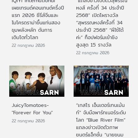
iQIYI International
“แถลงข่าวเปิดตัวสุพรรณ
เผยเทรนด์คอนเทนต์ครึ่งปี
หงส์ ครั้งที่ 34 ประจำปี
แรก 2026 ซีรีส์จีนและ
2568” เปิดโผรางวัล
ไมโครดราม่าขึ้นแท่นสอง
“สุพรรณหงส์ครั้งที่ 34
ขุมพลังหลัก ดันการ
ประจำปี 2568” “ผีใช้ได้
เติบโตทั่วโลก
ค่ะ” ท็อปฟอร์มเข้าชิง
สูงสุด 15 รางวัล
22 กรกฎาคม 2026
22 กรกฎาคม 2026
JuicyTomatoes-
“เกสโร เอ็นเตอร์เทนเม้น
"Forever For You"
ท์” จับมือพาร์ทเนอร์ระดับ
โลก “Blue River Film”
22 กรกฎาคม 2026
แถลงข่าวเปิดตัวภาพ
ยนตร์แอ็กชั่น “นายขนม