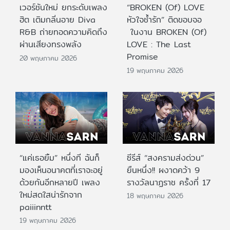
เวอร์ชันใหม่ ยกระดับเพลง
“BROKEN (Of) LOVE
ฮิต เติมกลิ่นอาย Diva
หัวใจช้ำรัก” ติดขอบจอ
R&B ถ่ายทอดความคิดถึง
ในงาน BROKEN (Of)
ผ่านเสียงทรงพลัง
LOVE : The Last
Promise
20 พฤษภาคม 2026
19 พฤษภาคม 2026
“แค่เธอยิ้ม” หนึ่งที ฉันก็
ซีรีส์ “สงครามส่งด่วน”
มองเห็นอนาคตที่เราจะอยู่
ยืนหนึ่ง!! ผงาดคว้า 9
ด้วยกันอีกหลายปี เพลง
รางวัลนาฏราช ครั้งที่ 17
ใหม่สดใสน่ารักจาก
18 พฤษภาคม 2026
paiiinntt
19 พฤษภาคม 2026