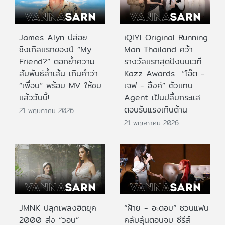
James Alyn ปล่อย
iQIYI Original Running
ซิงเกิลแรกของปี “My
Man Thailand คว้า
Friend?” ตอกย้ำความ
รางวัลแรกสุดปังบนเวที
สัมพันธ์ล้ำเส้น เกินคำว่า
Kazz Awards “โอ๊ต -
“เพื่อน” พร้อม MV ให้ชม
เจฟ - อิ้งค์” ตัวแทน
แล้ววันนี้!
Agent เป็นปลื้มกระแส
ตอบรับแรงเกินต้าน
21 พฤษภาคม 2026
21 พฤษภาคม 2026
JMNK ปลุกเพลงฮิตยุค
“ฝ้าย - อะตอม” ชวนแฟน
2000 ส่ง “วอน”
คลับลุ้นตอนจบ ซีรีส์