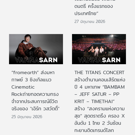
ดนตรี ครั้งแรกของ
ประเทศไทย”
27 มิถุนายน 2026
“fromearth” ส่งมหา
THE TITANS CONCERT
กาพย์ 3 ซิงเกิลแนว
สร้างตำนานคอนเสิร์ตแห่ง
Cinematic
ปี 4 มหาเทพ “BAMBAM
Rockถ่ายทอดความทรง
– JEFF SATUR – PP
จำจากประสบการณ์ชีวิต
KRIT – TIMETHAI”
จริงของ "เอิร์ท วสวัตติ์"
สร้าง “สงครามแห่งความ
สุข” สุดตราตรึง ครอง X
25 มิถุนายน 2026
อันดับ 1 ไทย 2 วันซ้อน
ทะยานติดเทรนด์โลก