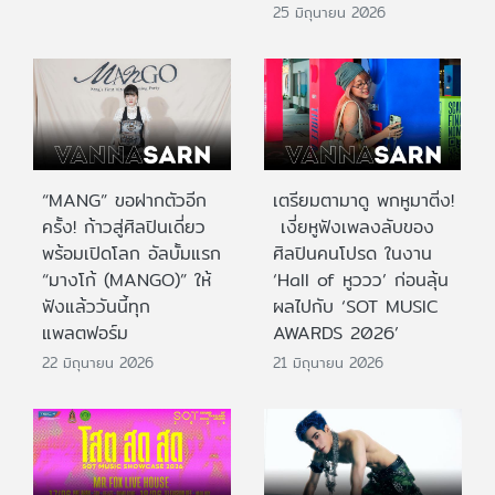
25 มิถุนายน 2026
“MANG” ขอฝากตัวอีก
เตรียมตามาดู พกหูมาติ่ง!
ครั้ง! ก้าวสู่ศิลปินเดี่ยว
เงี่ยหูฟังเพลงลับของ
พร้อมเปิดโลก อัลบั้มแรก
ศิลปินคนโปรด ในงาน
“มางโก้ (MANGO)” ให้
‘Hall of หูววว’ ก่อนลุ้น
ฟังแล้ววันนี้ทุก
ผลไปกับ ‘SOT MUSIC
แพลตฟอร์ม
AWARDS 2026’
22 มิถุนายน 2026
21 มิถุนายน 2026