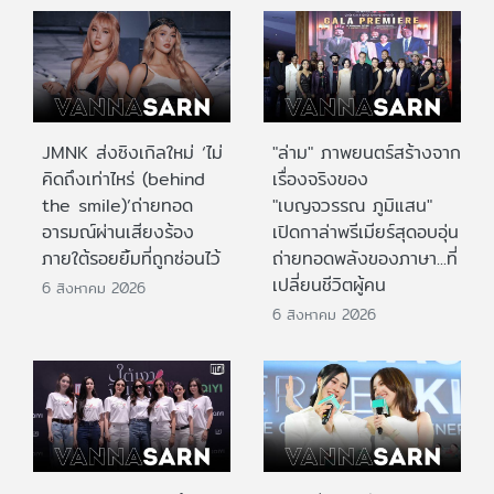
JMNK ส่งซิงเกิลใหม่ ‘ไม่
"ล่าม" ภาพยนตร์สร้างจาก
คิดถึงเท่าไหร่ (behind
เรื่องจริงของ
the smile)’ถ่ายทอด
"เบญจวรรณ ภูมิแสน"
อารมณ์ผ่านเสียงร้อง
เปิดกาล่าพรีเมียร์สุดอบอุ่น
ภายใต้รอยยิ้มที่ถูกซ่อนไว้
ถ่ายทอดพลังของภาษา...ที่
เปลี่ยนชีวิตผู้คน
6 สิงหาคม 2026
6 สิงหาคม 2026