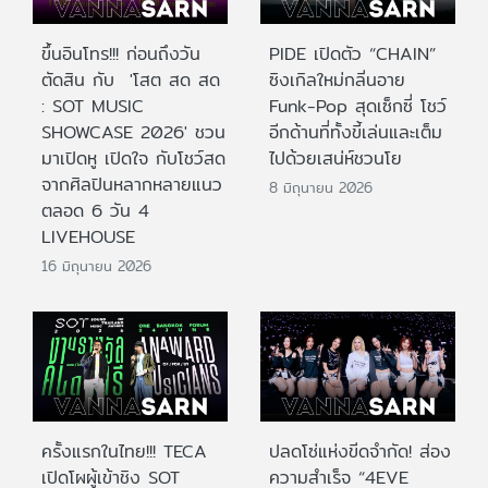
ขึ้นอินโทร!!! ก่อนถึงวัน
PIDE เปิดตัว “CHAIN”
ตัดสิน กับ 'โสต สด สด
ซิงเกิลใหม่กลิ่นอาย
: SOT MUSIC
Funk-Pop สุดเซ็กซี่ โชว์
SHOWCASE 2026' ชวน
อีกด้านที่ทั้งขี้เล่นและเต็ม
มาเปิดหู เปิดใจ กับโชว์สด
ไปด้วยเสน่ห์ชวนโย
จากศิลปินหลากหลายแนว
8 มิถุนายน 2026
ตลอด 6 วัน 4
LIVEHOUSE
16 มิถุนายน 2026
ครั้งแรกในไทย!!! TECA
ปลดโซ่แห่งขีดจำกัด! ส่อง
เปิดโผผู้เข้าชิง SOT
ความสำเร็จ “4EVE