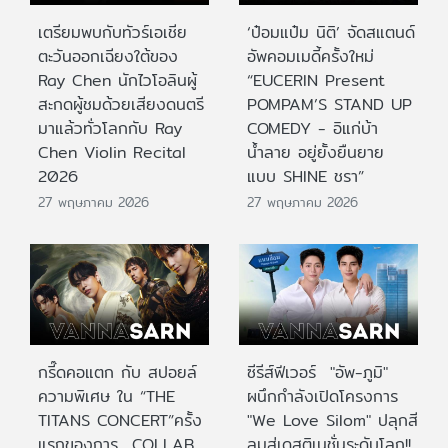
เตรียมพบกับทัวร์เอเชีย
‘ป๋อมแป๋ม นิติ’ จัดสแตนด์
ตะวันออกเฉียงใต้ของ
อัพคอมเมดี้ครั้งใหม่
Ray Chen นักไวโอลินผู้
“EUCERIN Present
สะกดผู้ชมด้วยเสียงดนตรี
POMPAM’S STAND UP
มาแล้วทั่วโลกกับ Ray
COMEDY - อิแก่บ้า
Chen Violin Recital
น้ำลาย อยู่ยั้งยืนยาย
2026
แบบ SHINE ชรา”
27 พฤษภาคม 2026
27 พฤษภาคม 2026
กรี๊ดคอแตก กับ สปอยล์
ซีรีส์ฟีเวอร์ "อัพ-ภูมิ"
ความพิเศษ ใน “THE
ผนึกกำลังเปิดโครงการ
TITANS CONCERT”ครั้ง
"We Love Silom" ปลุกสี
แรกของการ COLLAB
ลมสู่เดสติเนชั่นระดับโลก!!