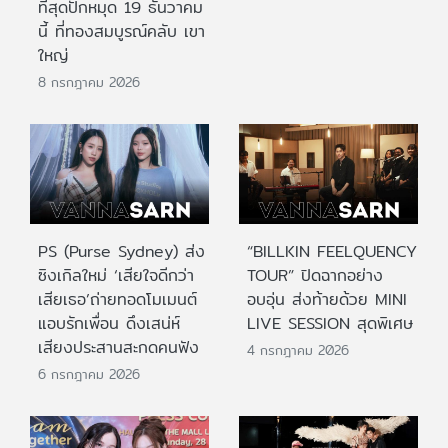
ที่สุดปักหมุด 19 ธันวาคม
นี้ ที่ทองสมบูรณ์คลับ เขา
ใหญ่
8 กรกฎาคม 2026
PS (Purse Sydney) ส่ง
“BILLKIN FEELQUENCY
ซิงเกิลใหม่ ‘เสียใจดีกว่า
TOUR” ปิดฉากอย่าง
เสียเธอ’ถ่ายทอดโมเมนต์
อบอุ่น ส่งท้ายด้วย MINI
แอบรักเพื่อน ดึงเสน่ห์
LIVE SESSION สุดพิเศษ
เสียงประสานสะกดคนฟัง
4 กรกฎาคม 2026
6 กรกฎาคม 2026