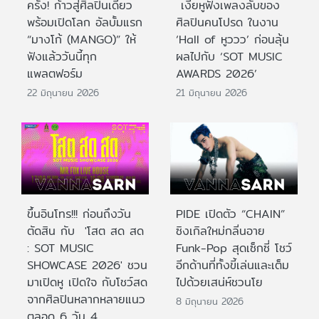
ครั้ง! ก้าวสู่ศิลปินเดี่ยว
เงี่ยหูฟังเพลงลับของ
พร้อมเปิดโลก อัลบั้มแรก
ศิลปินคนโปรด ในงาน
“มางโก้ (MANGO)” ให้
‘Hall of หูววว’ ก่อนลุ้น
ฟังแล้ววันนี้ทุก
ผลไปกับ ‘SOT MUSIC
แพลตฟอร์ม
AWARDS 2026’
22 มิถุนายน 2026
21 มิถุนายน 2026
ขึ้นอินโทร!!! ก่อนถึงวัน
PIDE เปิดตัว “CHAIN”
ตัดสิน กับ 'โสต สด สด
ซิงเกิลใหม่กลิ่นอาย
: SOT MUSIC
Funk-Pop สุดเซ็กซี่ โชว์
SHOWCASE 2026' ชวน
อีกด้านที่ทั้งขี้เล่นและเต็ม
มาเปิดหู เปิดใจ กับโชว์สด
ไปด้วยเสน่ห์ชวนโย
จากศิลปินหลากหลายแนว
8 มิถุนายน 2026
ตลอด 6 วัน 4