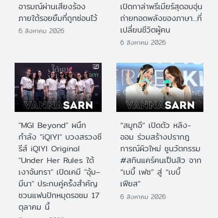
อารมณ์ผ่านเสียงร้อง
เปิดกาล่าพรีเมียร์สุดอบอุ่น
ภายใต้รอยยิ้มที่ถูกซ่อนไว้
ถ่ายทอดพลังของภาษา...ที่
เปลี่ยนชีวิตผู้คน
6 สิงหาคม 2026
6 สิงหาคม 2026
"MGI Beyond" ผนึก
“สมูทอี” เปิดตัว หลิง-
กำลัง "iQIYI" บวงสรวงซี
ออม ร่วมสร้างปรากฎ
รีส์ iQIYI Original
การณ์ผิวใหม่ ชูนวัตกรรม
"Under Her Rules ใต้
#สกินแคร์คนเป็นสิว จาก
เงาจันทรา" เปิดเคมี "อุ้ม–
“เบบี้ เฟซ” สู่ “เบบี้
มีนา" ประกบคู่ครั้งสำคัญ
เฟียส”
ชวนแฟนปักหมุดรอชม 17
6 สิงหาคม 2026
ตุลาคม นี้