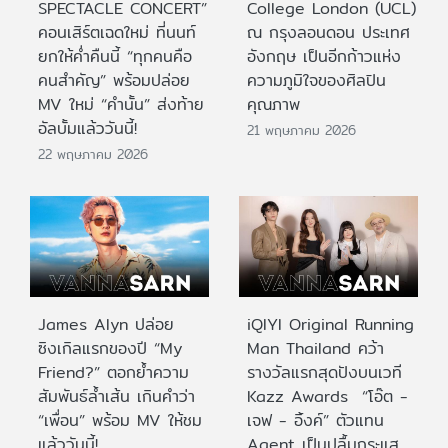
SPECTACLE CONCERT”
College London (UCL)
คอนเสิร์ตเฉดใหม่ ที่นนท์
ณ กรุงลอนดอน ประเทศ
ยกให้ค่ำคืนนี้ “ทุกคนคือ
อังกฤษ เป็นอีกก้าวแห่ง
คนสำคัญ” พร้อมปล่อย
ความภูมิใจของศิลปิน
MV ใหม่ “คำนั้น” ส่งท้าย
คุณภาพ
อัลบั้มแล้ววันนี้!
21 พฤษภาคม 2026
22 พฤษภาคม 2026
James Alyn ปล่อย
iQIYI Original Running
ซิงเกิลแรกของปี “My
Man Thailand คว้า
Friend?” ตอกย้ำความ
รางวัลแรกสุดปังบนเวที
สัมพันธ์ล้ำเส้น เกินคำว่า
Kazz Awards “โอ๊ต -
“เพื่อน” พร้อม MV ให้ชม
เจฟ - อิ้งค์” ตัวแทน
แล้ววันนี้!
Agent เป็นปลื้มกระแส