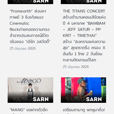
“fromearth” ส่งมหา
THE TITANS CONCERT
กาพย์ 3 ซิงเกิลแนว
สร้างตำนานคอนเสิร์ตแห่ง
Cinematic
ปี 4 มหาเทพ “BAMBAM
Rockถ่ายทอดความทรง
– JEFF SATUR – PP
จำจากประสบการณ์ชีวิต
KRIT – TIMETHAI”
จริงของ "เอิร์ท วสวัตติ์"
สร้าง “สงครามแห่งความ
สุข” สุดตราตรึง ครอง X
25 มิถุนายน 2026
อันดับ 1 ไทย 2 วันซ้อน
ทะยานติดเทรนด์โลก
25 มิถุนายน 2026
“MANG” ขอฝากตัวอีก
เตรียมตามาดู พกหูมาติ่ง!