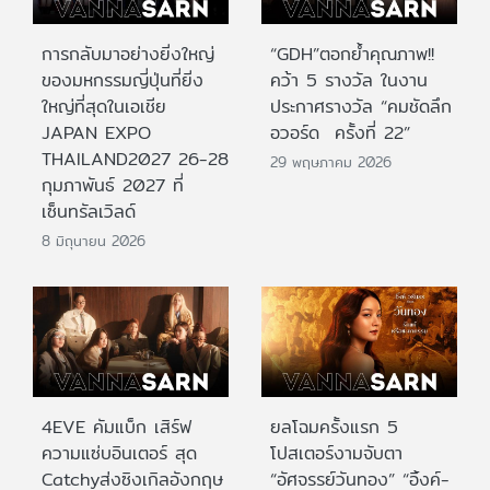
การกลับมาอย่างยิ่งใหญ่
“GDH”ตอกย้ำคุณภาพ!!
ของมหกรรมญี่ปุ่นที่ยิ่ง
คว้า 5 รางวัล ในงาน
ใหญ่ที่สุดในเอเชีย
ประกาศรางวัล “คมชัดลึก
JAPAN EXPO
อวอร์ด ครั้งที่ 22”
THAILAND2027 26-28
29 พฤษภาคม 2026
กุมภาพันธ์ 2027 ที่
เซ็นทรัลเวิลด์
8 มิถุนายน 2026
4EVE คัมแบ็ก เสิร์ฟ
ยลโฉมครั้งแรก 5
ความแซ่บอินเตอร์ สุด
โปสเตอร์งามจับตา
Catchyส่งซิงเกิลอังกฤษ
“อัศจรรย์วันทอง” “อิ้งค์-