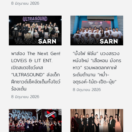
8 มิถุนายน 2026
พาส่อง The Next Gen!
“บั้งไฟ ฟิล์ม” บวงสรวง
LOVEiS & LIT ENT.
หนังใหม่ “เสือหอน มังกร
เปิดสเตจโชว์เคส
หาว” รวมพลตลกคาเฟ่
“ULTRASOUND” ส่งเด็ก
ระดับตำนาน “หม่ำ-
ฝึกซาวด์เช็คจัดเต็มทั้งโชว์
จตุรงค์-โน้ต-เป็ด-นุ้ย”
ร้องเต้น
8 มิถุนายน 2026
8 มิถุนายน 2026