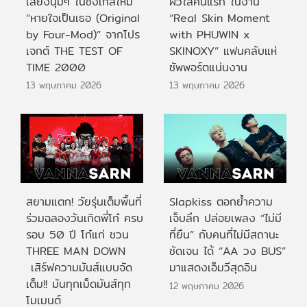
เสียงนุ่มๆ ในซิงเกิลใหม่
ผิวใสคนแรก ในงาน
“หายใจเป็นเธอ (Original
“Real Skin Moment
by Four-Mod)” จากโปร
with PHUWIN x
เจกต์ THE TEST OF
SKINOXY” แฟนคลับแห่
TIME 2000
ซัพพอร์ตแน่นงาน
13 พฤษภาคม 2026
13 พฤษภาคม 2026
สยามแตก! วัยรุ่นเต็มพื้นที่
Slapkiss ตอกย้ำความ
ร่วมฉลองวันเกิดพี่โก๋ ครบ
เจ็บลึก ปล่อยเพลง “ไม่มี
รอบ 50 ปี โก๋แก่ ชวน
ที่ยืน” กับคนที่ไม่มีสถานะ
THREE MAN DOWN
ชัดเจน ได้ “AA วง BUS”
เสิร์ฟความมันส์แบบจัด
มาแสดงเอ็มวีสุดอิน
เต็ม!! มันทุกเม็ดมันส์ทุก
12 พฤษภาคม 2026
โมเมนต์