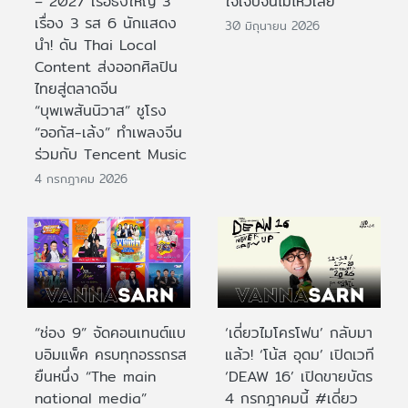
– 2027 เรือธงใหญ่ 3
ใจเจ็บจนไม่ไหวเลย
เรื่อง 3 รส 6 นักแสดง
30 มิถุนายน 2026
นำ! ดัน Thai Local
Content ส่งออกศิลปิน
ไทยสู่ตลาดจีน
“บุพเพสันนิวาส” ชูโรง
“ออกัส-เล้ง” ทำเพลงจีน
ร่วมกับ Tencent Music
4 กรกฎาคม 2026
“ช่อง 9” จัดคอนเทนต์แบ
‘เดี่ยวไมโครโฟน’ กลับมา
บอิมแพ็ค ครบทุกอรรถรส
แล้ว! ‘โน้ส อุดม’ เปิดเวที
ยืนหนึ่ง “The main
‘DEAW 16’ เปิดขายบัตร
national media”
4 กรกฎาคมนี้ #เดี่ยว