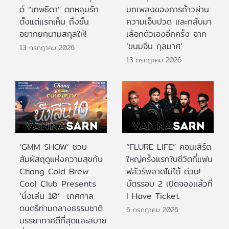
ต์ “เทพธิดา” ตกหลุมรัก
บทเพลงของการก้าวผ่าน
ตั้งแต่แรกเห็น ถึงขั้น
ความเจ็บปวด และกลับมา
อยากยกนามสกุลให้!
เลือกตัวเองอีกครั้ง จาก
‘ขนมจีน กุลมาศ’
13 กรกฎาคม 2026
13 กรกฎาคม 2026
‘GMM SHOW’ ชวน
“FLURE LIFE” คอนเสิร์ต
สัมผัสฤดูแห่งความสุขกับ
ใหญ่ครั้งแรกในชีวิตที่แฟน
Chang Cold Brew
ฟลัวร์พลาดไม่ได้ ด่วน!
Cool Club Presents
บัตรรอบ 2 เปิดจองแล้วที่
‘นั่งเล่น 10’ เทศกาล
I Have Ticket
ดนตรีท่ามกลางธรรมชาติ
6 กรกฎาคม 2026
บรรยากาศดีที่สุดและสบาย