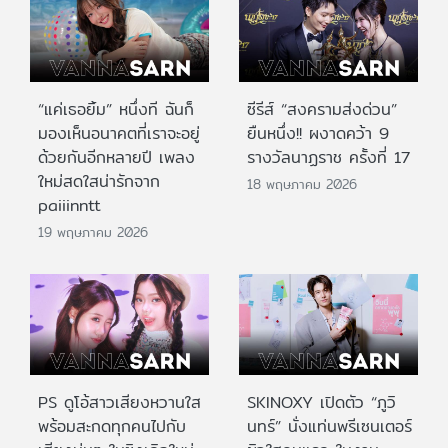
“แค่เธอยิ้ม” หนึ่งที ฉันก็
ซีรีส์ “สงครามส่งด่วน”
มองเห็นอนาคตที่เราจะอยู่
ยืนหนึ่ง!! ผงาดคว้า 9
ด้วยกันอีกหลายปี เพลง
รางวัลนาฏราช ครั้งที่ 17
ใหม่สดใสน่ารักจาก
18 พฤษภาคม 2026
paiiinntt
19 พฤษภาคม 2026
PS ดูโอ้สาวเสียงหวานใส
SKINOXY เปิดตัว “ภูวิ
พร้อมสะกดทุกคนไปกับ
นทร์” นั่งแท่นพรีเซนเตอร์