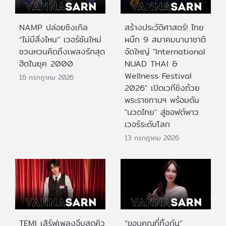
NAMP ปล่อยซิงเกิล
สร้างประวัติศาสตร์! ไทย
“ไม่มีสิ่งไหน” เวอร์ชันใหม่
ผนึก 9 สมาคมนานาชาติ
ชวนหวนคิดถึงเพลงรักสุด
จัดใหญ่ "International
ฮิตในยุค 2000
NUAD THAI &
Wellness Festival
16 กรกฎาคม 2026
2026" เปิดเวทีชิงถ้วย
พระราชทานฯ พร้อมดัน
"นวดไทย" สู่ซอฟต์พาว
เวอร์ระดับโลก
13 กรกฎาคม 2026
TEMI เสิร์ฟเพลงจีบสุดคิว
“ขอบคุณที่ทิ้งกัน”