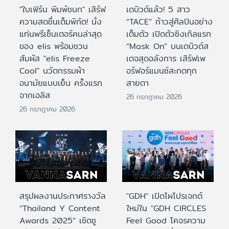
"ใบเฟิร์น พิมพ์ชนก" เสิร์ฟ
เดบิวต์แล้ว! 5 สาว
ความสดชื่นเต็มพิกัด! นั่ง
“TACE” ก้าวสู่ศิลปินอย่าง
แท่นพรีเซ็นเตอร์คนล่าสุด
เต็มตัว เปิดตัวซิงเกิลแรก
ของ elis พร้อมชวน
“Mask On” บนเดบิวต์ส
สัมผัส "elis Freeze
เตจสุดอลังการ เสิร์ฟเพ
Cool" นวัตกรรมผ้า
อร์ฟอร์แมนซ์สะกดทุก
อนามัยแบบเย็น ครั้งแรก
สายตา
จากเอลิส
26 กรกฎาคม 2026
26 กรกฎาคม 2026
สรุปผลงานประกาศรางวัล
"GDH" เปิดโผโปรเจกต์
“Thailand Y Content
ใหม่ใน "GDH CIRCLES
Awards 2025” เชิดชู
Feel Good โคจรความ