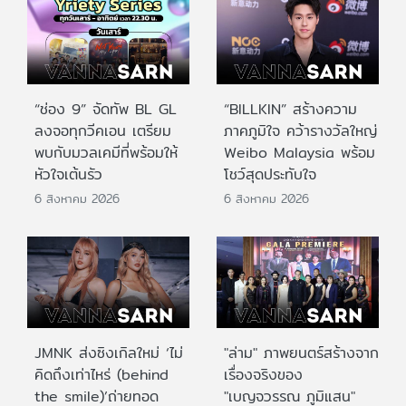
“ช่อง 9” จัดทัพ BL GL
“BILLKIN” สร้างความ
ลงจอทุกวีคเอน เตรียม
ภาคภูมิใจ คว้ารางวัลใหญ่
พบกับมวลเคมีที่พร้อมให้
Weibo Malaysia พร้อม
หัวใจเต้นรัว
โชว์สุดประทับใจ
6 สิงหาคม 2026
6 สิงหาคม 2026
JMNK ส่งซิงเกิลใหม่ ‘ไม่
"ล่าม" ภาพยนตร์สร้างจาก
คิดถึงเท่าไหร่ (behind
เรื่องจริงของ
the smile)’ถ่ายทอด
"เบญจวรรณ ภูมิแสน"