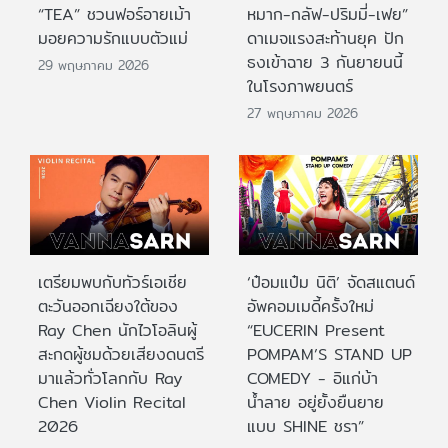
“TEA” ชวนฟอร์อายเม้า
หมาก-กลัฟ-ปริมมี่-เฟย”
มอยความรักแบบตัวแม่
ดาเมจแรงสะท้านยุค ปัก
ธงเข้าฉาย 3 กันยายนนี้
29 พฤษภาคม 2026
ในโรงภาพยนตร์
27 พฤษภาคม 2026
เตรียมพบกับทัวร์เอเชีย
‘ป๋อมแป๋ม นิติ’ จัดสแตนด์
ตะวันออกเฉียงใต้ของ
อัพคอมเมดี้ครั้งใหม่
Ray Chen นักไวโอลินผู้
“EUCERIN Present
สะกดผู้ชมด้วยเสียงดนตรี
POMPAM’S STAND UP
มาแล้วทั่วโลกกับ Ray
COMEDY - อิแก่บ้า
Chen Violin Recital
น้ำลาย อยู่ยั้งยืนยาย
2026
แบบ SHINE ชรา”