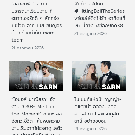
“ขอวอนฟ้า” ความ
ฟินตัวบิดไปกับ
ปรารถนาเรียบง่าย ที่
#HittingBallTheSeries
อยากเจอรักดี ๆ สักครั้ง
พร้อมให้ติดให้รัก อาทิตย์ที่
ในชีวิต จาก เนย ซินญอริ
26 นี้ทาง #ช่อง9กด30
ต้า ที่ร่วมทำกับ marr
21 กรกฎาคม 2026
team
21 กรกฎาคม 2026
“โอปอล์ ปาณิสรา” จัด
โมเมนท์แห่งปี! “ญาญ่า-
งาน ‘OABS Melt on
ณเดชน์” ฉลองมงคล
the Moment’ ชวนชะลอ
สมรส ณ โรงแรมดุสิต
จังหวะชีวิต ค้นพบความ
ธานี อย่างอบอุ่น
งามเริ่มจากให้เวลาดูแลตัว
21 กรกฎาคม 2026