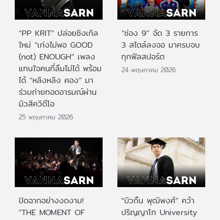
“PP KRIT” ปล่อยซิงเกิล
“ช่อง 9” จัด 3 รายการ
ใหม่ “เก่งไม่พอ GOOD
3 สไตล์ลงจอ มาครบจบ
(not) ENOUGH” เพลง
ทุกฟีลสปอร์ต
แทนใจคนที่ลืมไม่ได้ พร้อม
24 พฤษภาคม 2026
ได้ “หลิงหลิง คอง” มา
ร่วมถ่ายทอดอารมณ์ผ่าน
มิวสิควิดีโอ
25 พฤษภาคม 2026
ปิดฉากอย่างงดงาม!
“บิวกิ้น พุฒิพงศ์” คว้า
“THE MOMENT OF
ปริญญาโท University