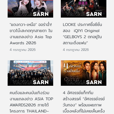
"แตงกวา-เหนือ" ออร่าฉ่ำ!
LOOKE ประกาศชื่อซีซั่น
ขาวโบ๊ะสะกดทุกสายตา ใน
สอง iQIYI Original
งานแถลงข่าว Asia Top
“GELBOYS 2 ตกอยู่ใน
Awards 2026
สถานะติ่งแฟน”
4 กรกฎาคม 2026
4 กรกฎาคม 2026
คนดังและคนบันเทิงร่วม
4 อัศจรรย์แท็กทีม
งานแถลงข่าว ASIA TOP
สร้างสรรค์ “อัศจรรย์จรย์
AWARDS2026 ภายใต้
วันทอง” พร้อมเผยภาพ
โครงการ THAILAND–
เบื้องหลังที่ไม่เคยเห็นครั้ง