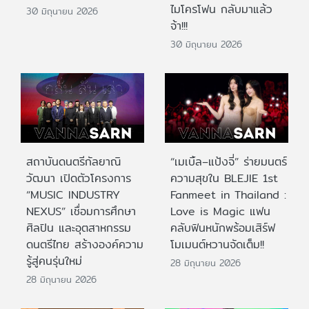
ไมโครโฟน กลับมาแล้ว
30 มิถุนายน 2026
จ้า!!!
30 มิถุนายน 2026
สถาบันดนตรีกัลยาณิ
“เมเบิ้ล–แป้งจี่” ร่ายมนตร์
วัฒนา เปิดตัวโครงการ
ความสุขใน BLEJIE 1st
“MUSIC INDUSTRY
Fanmeet in Thailand :
NEXUS” เชื่อมการศึกษา
Love is Magic แฟน
ศิลปิน และอุตสาหกรรม
คลับฟินหนักพร้อมเสิร์ฟ
ดนตรีไทย สร้างองค์ความ
โมเมนต์หวานจัดเต็ม!!
รู้สู่คนรุ่นใหม่
28 มิถุนายน 2026
28 มิถุนายน 2026