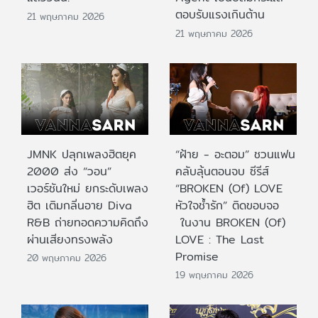
ตอบรับแรงเกินต้าน
21 พฤษภาคม 2026
21 พฤษภาคม 2026
JMNK ปลุกเพลงฮิตยุค
“ฝ้าย - อะตอม” ชวนแฟน
2000 ส่ง “วอน”
คลับลุ้นตอนจบ ซีรีส์
เวอร์ชันใหม่ ยกระดับเพลง
“BROKEN (Of) LOVE
ฮิต เติมกลิ่นอาย Diva
หัวใจช้ำรัก” ติดขอบจอ
R&B ถ่ายทอดความคิดถึง
ในงาน BROKEN (Of)
ผ่านเสียงทรงพลัง
LOVE : The Last
Promise
20 พฤษภาคม 2026
19 พฤษภาคม 2026