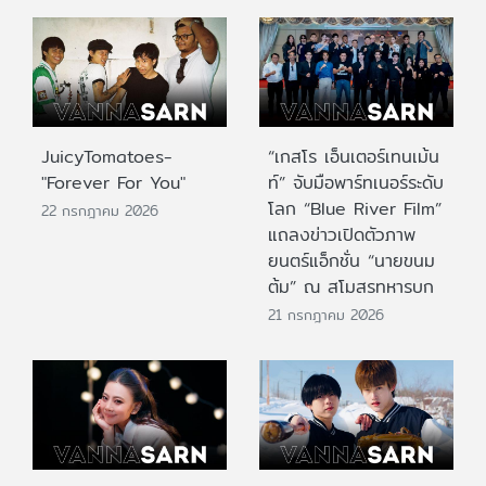
JuicyTomatoes-
“เกสโร เอ็นเตอร์เทนเม้น
"Forever For You"
ท์” จับมือพาร์ทเนอร์ระดับ
โลก “Blue River Film”
22 กรกฎาคม 2026
แถลงข่าวเปิดตัวภาพ
ยนตร์แอ็กชั่น “นายขนม
ต้ม” ณ สโมสรทหารบก
21 กรกฎาคม 2026