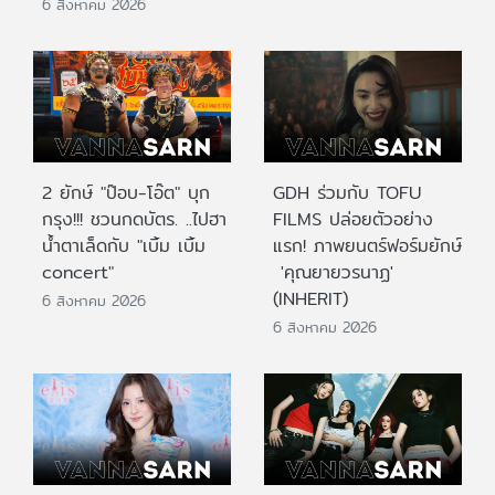
6 สิงหาคม 2026
2 ยักษ์ "ป๊อบ-โอ๊ต" บุก
GDH ร่วมกับ TOFU
กรุง!!! ชวนกดบัตร. ..ไปฮา
FILMS ปล่อยตัวอย่าง
น้ำตาเล็ดกับ "เบิ้ม เบิ้ม
แรก! ภาพยนตร์ฟอร์มยักษ์
concert"
'คุณยายวรนาฏ'
(INHERIT)
6 สิงหาคม 2026
6 สิงหาคม 2026