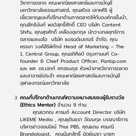
วิชาการตลาด คณะพาณิชยศาสตร์และการบัญชี
มหาวิทยาลัยธรรมศาสตร์, คุณสโรจ เลาหศิริ ผู้
เชี่ยวชาญและที่ปรึกษาด้านการตลาดให้กับองค์กรชั้นนำ,
คุณสิทธินันท์ พลวิสุทธิ์ศักดิ์ CEO บริษัท Content
Shifu, คุณสุรศักดิ์ เหลืองอุษากุล นักวางกลยุทธ์การ
ตลาดและเอไอ บริษัท แบรนด์เบเกอร์ จำกัด, คุณ
หรรษา วงศ์สิริพิทักษ์ Head of Marketing – The
1, Central Group, คุณอภิศิลป์ ตรุงกานนท์ Co-
founder & Chief Product Officer, Pantip.com
และ ผศ. ดร.เอกก์ ภทรธนกุล หัวหน้าภาควิชาการตลาด
และอาจารย์ประจำ คณะพาณิชยศาสตร์และการบัญชี
จุฬาลงกรณ์มหาวิทยาลัย
คณะที่ปรึกษาด้านเกณฑ์ความเหมาะสมของผู้รับรางวัล
(Ethics Mentor)
จำนวน 9 ท่าน
คุณชวภณ คารมภ์ Account Director บริษัท
LIKEME Media , คุณชุตินธรา วัฒนกุล บรรณาธิการ
บริหารข่าวออนไลน์ Thai PBS, คุณแดน ศรมณี
Brandologist, คุณนันทสิทธิ์ นิตย์เมธา นายก