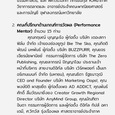
ธรรมศาสตร์, และ ผศ.ดร.เอกก์ ภทรธนกุล หัวหน้าภาค
วิชาการตลาดและ อาจารย์ประจำคณะพาณิชยศาสตร์
และการบัญชี จุฬาลงกรณ์มหาวิทยาลัย
คณะที่ปรึกษาด้านเกณฑ์การวัดผล (Performance
Mentor)
จำนวน 15 ท่าน
คุณกฤษณ์ บุญญะรัง ผู้ก่อตั้ง บริษัท เดอะสกา
ฟิล์ม จำกัด เจ้าของช่องยูทูป Bie The Ska, คุณกิตติ
พัฒน์ มหพันธ์ ผู้ก่อตั้ง บริษัท BUZZPURR, คุณขจร
เจียรนัยพานิชย์ กรรมการผู้จัดการ บริษัท The Zero
Publishing, คุณชลากรณ์ ปัญญาโฉม ประธานเจ้า
หน้าที่บริหาร สายงานดิจิทัล บริษัท เวิร์คพอยท์ เอ็นเท
อร์เทนเมนท์ จำกัด (มหาชน), คุณณธิดา รัฐธนาวุฒิ
CEO and Founder บริษัท Marketing Oops!, คุณ
พงษ์ปิติ ผาสุขยืด ผู้ก่อตั้งเพจ AD ADDICT, คุณพันธ์
ศักดิ์ ลิ้มวัฒนายิ่งยง Creator Growth Regional
Director บริษัท AnyMind Group, คุณมัณฑิตา
จินดา กรรมการผู้จัดการ และผู้ก่อตั้ง ดิจิทัล ทิปส์ อคา
เดมี, ศ.วิทวัส รุ่งเรืองผล ศาสตราจารย์ประจำภาค