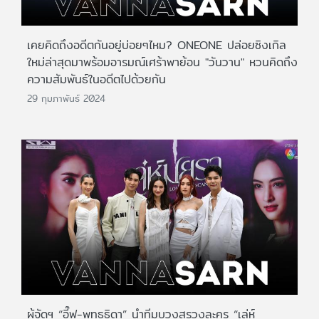
เคยคิดถึงอดีตกันอยู่บ่อยๆไหม? ONEONE ปล่อยซิงเกิล
ใหม่ล่าสุดมาพร้อมอารมณ์เศร้าพาย้อน "วันวาน" หวนคิดถึง
ความสัมพันธ์ในอดีตไปด้วยกัน
29 กุมภาพันธ์ 2024
ผู้จัดฯ “อี๊ฟ-พุทธธิดา” นำทีมบวงสรวงละคร “เล่ห์