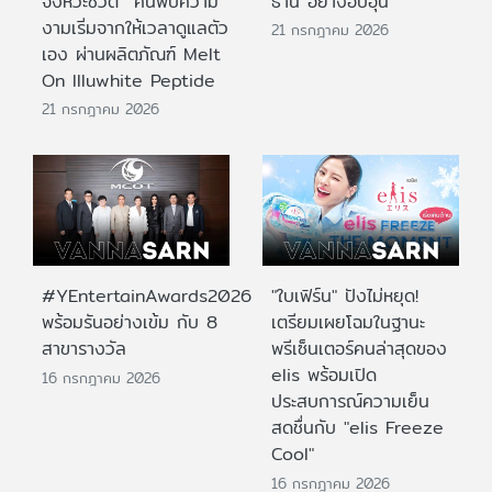
จังหวะชีวิต ค้นพบความ
ธานี อย่างอบอุ่น
งามเริ่มจากให้เวลาดูแลตัว
21 กรกฎาคม 2026
เอง ผ่านผลิตภัณฑ์ Melt
On Illuwhite Peptide
21 กรกฎาคม 2026
#YEntertainAwards2026
"ใบเฟิร์น" ปังไม่หยุด!
พร้อมรันอย่างเข้ม กับ 8
เตรียมเผยโฉมในฐานะ
สาขารางวัล
พรีเซ็นเตอร์คนล่าสุดของ
elis พร้อมเปิด
16 กรกฎาคม 2026
ประสบการณ์ความเย็น
สดชื่นกับ "elis Freeze
Cool"
16 กรกฎาคม 2026