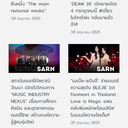
ยืนหนึ่ง “The main
‘DEAW 16’ เปิดขายบัตร
national media”
4 กรกฎาคมนี้ #เดี่ยว
ไมโครโฟน กลับมาแล้ว
30 มิถุนายน 2026
จ้า!!!
30 มิถุนายน 2026
สถาบันดนตรีกัลยาณิ
“เมเบิ้ล–แป้งจี่” ร่ายมนตร์
วัฒนา เปิดตัวโครงการ
ความสุขใน BLEJIE 1st
“MUSIC INDUSTRY
Fanmeet in Thailand :
NEXUS” เชื่อมการศึกษา
Love is Magic แฟน
ศิลปิน และอุตสาหกรรม
คลับฟินหนักพร้อมเสิร์ฟ
ดนตรีไทย สร้างองค์ความ
โมเมนต์หวานจัดเต็ม!!
รู้สู่คนรุ่นใหม่
28 มิถุนายน 2026