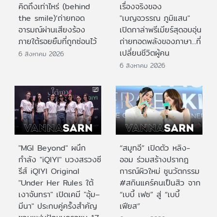
คิดถึงเท่าไหร่ (behind
เรื่องจริงของ
the smile)’ถ่ายทอด
"เบญจวรรณ ภูมิแสน"
อารมณ์ผ่านเสียงร้อง
เปิดกาล่าพรีเมียร์สุดอบอุ่น
ภายใต้รอยยิ้มที่ถูกซ่อนไว้
ถ่ายทอดพลังของภาษา...ที่
เปลี่ยนชีวิตผู้คน
6 สิงหาคม 2026
6 สิงหาคม 2026
"MGI Beyond" ผนึก
“สมูทอี” เปิดตัว หลิง-
กำลัง "iQIYI" บวงสรวงซี
ออม ร่วมสร้างปรากฎ
รีส์ iQIYI Original
การณ์ผิวใหม่ ชูนวัตกรรม
"Under Her Rules ใต้
#สกินแคร์คนเป็นสิว จาก
เงาจันทรา" เปิดเคมี "อุ้ม–
“เบบี้ เฟซ” สู่ “เบบี้
มีนา" ประกบคู่ครั้งสำคัญ
เฟียส”