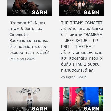
“fromearth” ส่งมหา
THE TITANS CONCERT
กาพย์ 3 ซิงเกิลแนว
สร้างตำนานคอนเสิร์ตแห่ง
Cinematic
ปี 4 มหาเทพ “BAMBAM
Rockถ่ายทอดความทรง
– JEFF SATUR – PP
จำจากประสบการณ์ชีวิต
KRIT – TIMETHAI”
จริงของ "เอิร์ท วสวัตติ์"
สร้าง “สงครามแห่งความ
สุข” สุดตราตรึง ครอง X
25 มิถุนายน 2026
อันดับ 1 ไทย 2 วันซ้อน
ทะยานติดเทรนด์โลก
25 มิถุนายน 2026