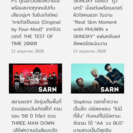
PS ดูโอ้สาวเสียงหวานใส
SKINOXY เปิดตัว “ภูวิ
พร้อมสะกดทุกคนไปกับ
นทร์” นั่งแท่นพรีเซนเตอร์
เสียงนุ่มๆ ในซิงเกิลใหม่
ผิวใสคนแรก ในงาน
“หายใจเป็นเธอ (Original
“Real Skin Moment
by Four-Mod)” จากโปร
with PHUWIN x
เจกต์ THE TEST OF
SKINOXY” แฟนคลับแห่
TIME 2000
ซัพพอร์ตแน่นงาน
13 พฤษภาคม 2026
13 พฤษภาคม 2026
สยามแตก! วัยรุ่นเต็มพื้นที่
Slapkiss ตอกย้ำความ
ร่วมฉลองวันเกิดพี่โก๋ ครบ
เจ็บลึก ปล่อยเพลง “ไม่มี
รอบ 50 ปี โก๋แก่ ชวน
ที่ยืน” กับคนที่ไม่มีสถานะ
THREE MAN DOWN
ชัดเจน ได้ “AA วง BUS”
เสิร์ฟความมันส์แบบจัด
มาแสดงเอ็มวีสุดอิน