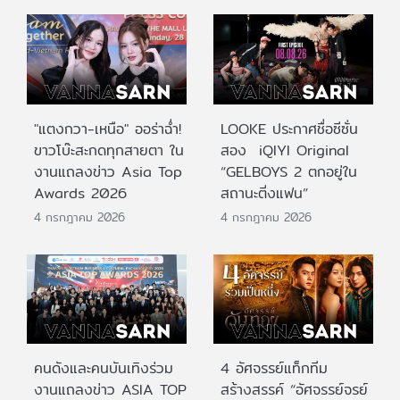
"แตงกวา-เหนือ" ออร่าฉ่ำ!
LOOKE ประกาศชื่อซีซั่น
ขาวโบ๊ะสะกดทุกสายตา ใน
สอง iQIYI Original
งานแถลงข่าว Asia Top
“GELBOYS 2 ตกอยู่ใน
Awards 2026
สถานะติ่งแฟน”
4 กรกฎาคม 2026
4 กรกฎาคม 2026
คนดังและคนบันเทิงร่วม
4 อัศจรรย์แท็กทีม
งานแถลงข่าว ASIA TOP
สร้างสรรค์ “อัศจรรย์จรย์