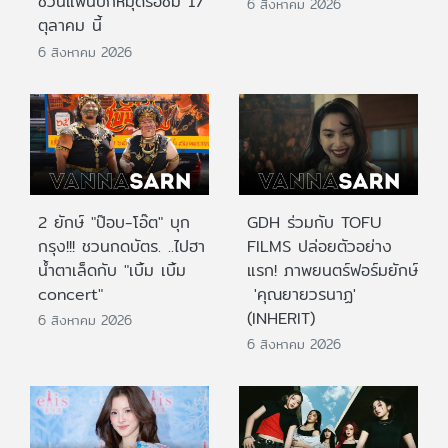
ชวนแฟนปักหมุดรอชม 17
6 สิงหาคม 2026
ตุลาคม นี้
6 สิงหาคม 2026
2 ยักษ์ "ป๊อบ-โอ๊ต" บุก
GDH ร่วมกับ TOFU
กรุง!!! ชวนกดบัตร. ..ไปฮา
FILMS ปล่อยตัวอย่าง
น้ำตาเล็ดกับ "เบิ้ม เบิ้ม
แรก! ภาพยนตร์ฟอร์มยักษ์
concert"
'คุณยายวรนาฏ'
(INHERIT)
6 สิงหาคม 2026
6 สิงหาคม 2026