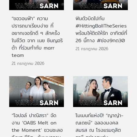
“ขอวอนฟ้า” ความ
ฟินตัวบิดไปกับ
ปรารถนาเรียบง่าย ที่
#HittingBallTheSeries
อยากเจอรักดี ๆ สักครั้ง
พร้อมให้ติดให้รัก อาทิตย์ที่
ในชีวิต จาก เนย ซินญอริ
26 นี้ทาง #ช่อง9กด30
ต้า ที่ร่วมทำกับ marr
21 กรกฎาคม 2026
team
21 กรกฎาคม 2026
“โอปอล์ ปาณิสรา” จัด
โมเมนท์แห่งปี! “ญาญ่า-
งาน ‘OABS Melt on
ณเดชน์” ฉลองมงคล
the Moment’ ชวนชะลอ
สมรส ณ โรงแรมดุสิต