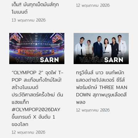
เต็ม!! มันทุกเม็ดมันส์ทุก
12 พฤษภาคม 2026
โมเมนต์
13 พฤษภาคม 2026
“OLYMPOP 2” จุดไฟ T-
ทรูวิชั่นส์ นาว ขนทัพนัก
POP สะเทือนทั้งไทม์ไลน์!
แสดงถ่ายโปสเตอร์ ซีรีส์
สร้างโมเมนต์
ฟอร์มยักษ์ THREE MAN
ประวัติศาสตร์ครั้งใหม่ ดัน
DOWN สุภาพบุรุษเลือดสี
แฮชแท็ก
พลอ
#OLYMPOP2026DAY
12 พฤษภาคม 2026
ขึ้นเทรนด์ X อันดับ 1
ของโลก
12 พฤษภาคม 2026