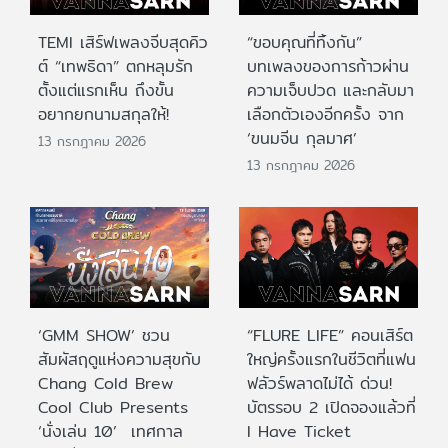
TEMI เสิร์ฟเพลงจีบสุดคิว
“ขอบคุณที่ทิ้งกัน”
ต์ “เทพธิดา” ตกหลุมรัก
บทเพลงของการก้าวผ่าน
ตั้งแต่แรกเห็น ถึงขั้น
ความเจ็บปวด และกลับมา
อยากยกนามสกุลให้!
เลือกตัวเองอีกครั้ง จาก
‘ขนมจีน กุลมาศ’
13 กรกฎาคม 2026
13 กรกฎาคม 2026
‘GMM SHOW’ ชวน
“FLURE LIFE” คอนเสิร์ต
สัมผัสฤดูแห่งความสุขกับ
ใหญ่ครั้งแรกในชีวิตที่แฟน
Chang Cold Brew
ฟลัวร์พลาดไม่ได้ ด่วน!
Cool Club Presents
บัตรรอบ 2 เปิดจองแล้วที่
‘นั่งเล่น 10’ เทศกาล
I Have Ticket