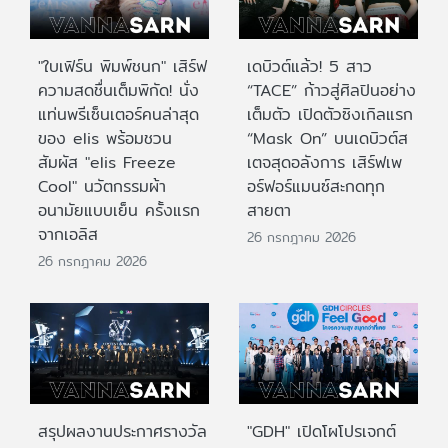
"ใบเฟิร์น พิมพ์ชนก" เสิร์ฟ
เดบิวต์แล้ว! 5 สาว
ความสดชื่นเต็มพิกัด! นั่ง
“TACE” ก้าวสู่ศิลปินอย่าง
แท่นพรีเซ็นเตอร์คนล่าสุด
เต็มตัว เปิดตัวซิงเกิลแรก
ของ elis พร้อมชวน
“Mask On” บนเดบิวต์ส
สัมผัส "elis Freeze
เตจสุดอลังการ เสิร์ฟเพ
Cool" นวัตกรรมผ้า
อร์ฟอร์แมนซ์สะกดทุก
อนามัยแบบเย็น ครั้งแรก
สายตา
จากเอลิส
26 กรกฎาคม 2026
26 กรกฎาคม 2026
สรุปผลงานประกาศรางวัล
"GDH" เปิดโผโปรเจกต์