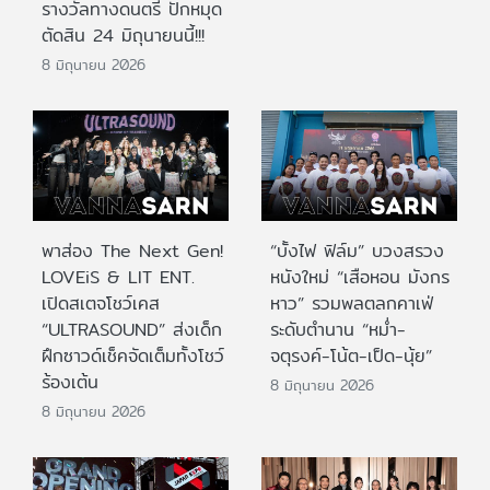
รางวัลทางดนตรี ปักหมุด
ตัดสิน 24 มิถุนายนนี้!!!
8 มิถุนายน 2026
พาส่อง The Next Gen!
“บั้งไฟ ฟิล์ม” บวงสรวง
LOVEiS & LIT ENT.
หนังใหม่ “เสือหอน มังกร
เปิดสเตจโชว์เคส
หาว” รวมพลตลกคาเฟ่
“ULTRASOUND” ส่งเด็ก
ระดับตำนาน “หม่ำ-
ฝึกซาวด์เช็คจัดเต็มทั้งโชว์
จตุรงค์-โน้ต-เป็ด-นุ้ย”
ร้องเต้น
8 มิถุนายน 2026
8 มิถุนายน 2026