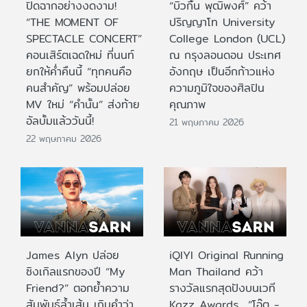
ปิดฉากอย่างงดงาม!
“บิวกิ้น พุฒิพงศ์” คว้า
“THE MOMENT OF
ปริญญาโท University
SPECTACLE CONCERT”
College London (UCL)
คอนเสิร์ตเฉดใหม่ ที่นนท์
ณ กรุงลอนดอน ประเทศ
ยกให้ค่ำคืนนี้ “ทุกคนคือ
อังกฤษ เป็นอีกก้าวแห่ง
คนสำคัญ” พร้อมปล่อย
ความภูมิใจของศิลปิน
MV ใหม่ “คำนั้น” ส่งท้าย
คุณภาพ
อัลบั้มแล้ววันนี้!
21 พฤษภาคม 2026
22 พฤษภาคม 2026
James Alyn ปล่อย
iQIYI Original Running
ซิงเกิลแรกของปี “My
Man Thailand คว้า
Friend?” ตอกย้ำความ
รางวัลแรกสุดปังบนเวที
สัมพันธ์ล้ำเส้น เกินคำว่า
Kazz Awards “โอ๊ต -