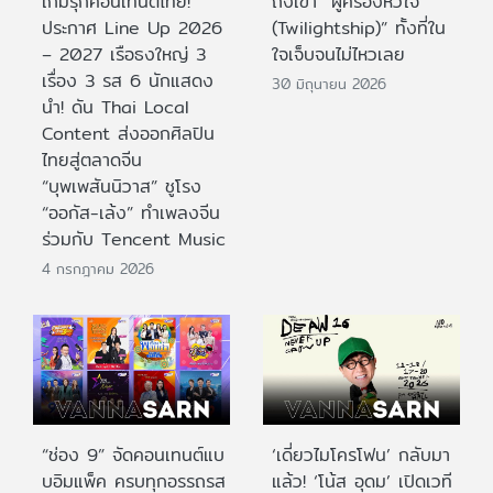
เกมรุกคอนเทนต์ไทย!
ถึงเขา “ผู้ครองหัวใจ
ประกาศ Line Up 2026
(Twilightship)” ทั้งที่ใน
– 2027 เรือธงใหญ่ 3
ใจเจ็บจนไม่ไหวเลย
เรื่อง 3 รส 6 นักแสดง
30 มิถุนายน 2026
นำ! ดัน Thai Local
Content ส่งออกศิลปิน
ไทยสู่ตลาดจีน
“บุพเพสันนิวาส” ชูโรง
“ออกัส-เล้ง” ทำเพลงจีน
ร่วมกับ Tencent Music
4 กรกฎาคม 2026
“ช่อง 9” จัดคอนเทนต์แบ
‘เดี่ยวไมโครโฟน’ กลับมา
บอิมแพ็ค ครบทุกอรรถรส
แล้ว! ‘โน้ส อุดม’ เปิดเวที