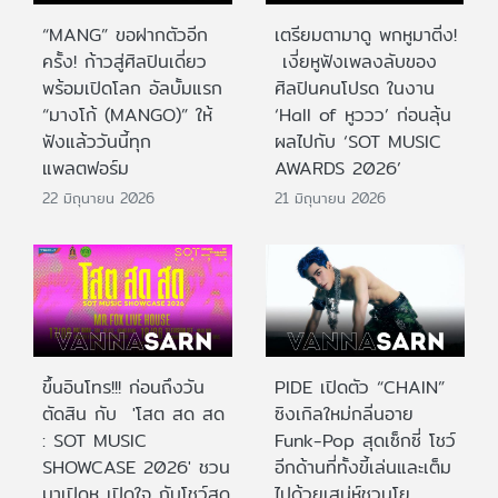
“MANG” ขอฝากตัวอีก
เตรียมตามาดู พกหูมาติ่ง!
ครั้ง! ก้าวสู่ศิลปินเดี่ยว
เงี่ยหูฟังเพลงลับของ
พร้อมเปิดโลก อัลบั้มแรก
ศิลปินคนโปรด ในงาน
“มางโก้ (MANGO)” ให้
‘Hall of หูววว’ ก่อนลุ้น
ฟังแล้ววันนี้ทุก
ผลไปกับ ‘SOT MUSIC
แพลตฟอร์ม
AWARDS 2026’
22 มิถุนายน 2026
21 มิถุนายน 2026
ขึ้นอินโทร!!! ก่อนถึงวัน
PIDE เปิดตัว “CHAIN”
ตัดสิน กับ 'โสต สด สด
ซิงเกิลใหม่กลิ่นอาย
: SOT MUSIC
Funk-Pop สุดเซ็กซี่ โชว์
SHOWCASE 2026' ชวน
อีกด้านที่ทั้งขี้เล่นและเต็ม
มาเปิดหู เปิดใจ กับโชว์สด
ไปด้วยเสน่ห์ชวนโย