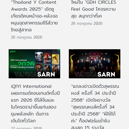
“Thailand Y Content
ใหม่ใน "GDH CIRCLES
Awards 2025” เชิดชู
Feel Good โคจรความ
เกียรติคนหน้าจอ-หลังจอ
สุข สนุกกว่าที่เค
หนุนอุตสาหกรรมซีรีส์วาย
26 กรกฎาคม 2026
ไทยสู่สากล
26 กรกฎาคม 2026
iQIYI International
“แถลงข่าวเปิดตัวสุพรรณ
เผยเทรนด์คอนเทนต์ครึ่งปี
หงส์ ครั้งที่ 34 ประจำปี
แรก 2026 ซีรีส์จีนและ
2568” เปิดโผรางวัล
ไมโครดราม่าขึ้นแท่นสอง
“สุพรรณหงส์ครั้งที่ 34
ขุมพลังหลัก ดันการ
ประจำปี 2568” “ผีใช้ได้
เติบโตทั่วโลก
ค่ะ” ท็อปฟอร์มเข้าชิง
สูงสุด 15 รางวัล
22 กรกฎาคม 2026