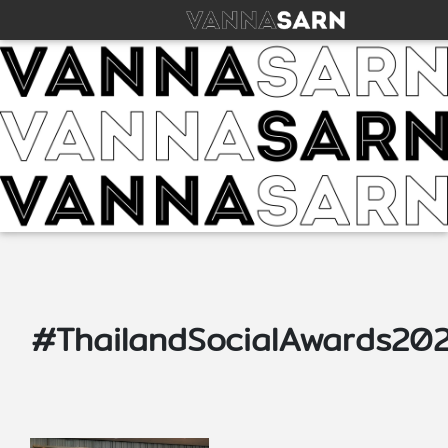
#ThailandSocialAwards20