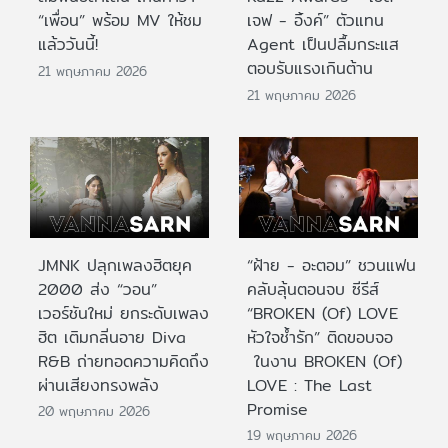
“เพื่อน” พร้อม MV ให้ชม
เจฟ - อิ้งค์” ตัวแทน
แล้ววันนี้!
Agent เป็นปลื้มกระแส
ตอบรับแรงเกินต้าน
21 พฤษภาคม 2026
21 พฤษภาคม 2026
JMNK ปลุกเพลงฮิตยุค
“ฝ้าย - อะตอม” ชวนแฟน
2000 ส่ง “วอน”
คลับลุ้นตอนจบ ซีรีส์
เวอร์ชันใหม่ ยกระดับเพลง
“BROKEN (Of) LOVE
ฮิต เติมกลิ่นอาย Diva
หัวใจช้ำรัก” ติดขอบจอ
R&B ถ่ายทอดความคิดถึง
ในงาน BROKEN (Of)
ผ่านเสียงทรงพลัง
LOVE : The Last
Promise
20 พฤษภาคม 2026
19 พฤษภาคม 2026