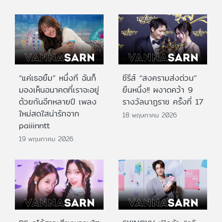
“แค่เธอยิ้ม” หนึ่งที ฉันก็
ซีรีส์ “สงครามส่งด่วน”
มองเห็นอนาคตที่เราจะอยู่
ยืนหนึ่ง!! ผงาดคว้า 9
ด้วยกันอีกหลายปี เพลง
รางวัลนาฏราช ครั้งที่ 17
ใหม่สดใสน่ารักจาก
18 พฤษภาคม 2026
paiiinntt
19 พฤษภาคม 2026