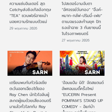
ความแซ่บอินเตอร์ สุด
โปสเตอร์งามจับตา
Catchyส่งซิงเกิลอังกฤษ
“อัศจรรย์วันทอง” “อิ้งค์-
“TEA” ชวนฟอร์อายเม้า
หมาก-กลัฟ-ปริมมี่-เฟย”
มอยความรักแบบตัวแม่
ดาเมจแรงสะท้านยุค ปัก
ธงเข้าฉาย 3 กันยายนนี้
29 พฤษภาคม 2026
ในโรงภาพยนตร์
27 พฤษภาคม 2026
เตรียมพบกับทัวร์เอเชีย
‘ป๋อมแป๋ม นิติ’ จัดสแตนด์
ตะวันออกเฉียงใต้ของ
อัพคอมเมดี้ครั้งใหม่
Ray Chen นักไวโอลินผู้
“EUCERIN Present
สะกดผู้ชมด้วยเสียงดนตรี
POMPAM’S STAND UP
มาแล้วทั่วโลกกับ Ray
COMEDY - อิแก่บ้า