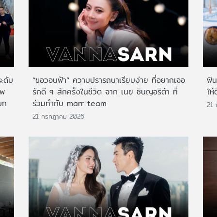
ระดับ
“ขอวอนฟ้า” ความปรารถนาเรียบง่าย ที่อยากเจอ
ฟิ
าพ
รักดี ๆ สักครั้งในชีวิต จาก เนย ซินญอริต้า ที่
ให้
บก
ร่วมทำกับ marr team
21
21 กรกฎาคม 2026