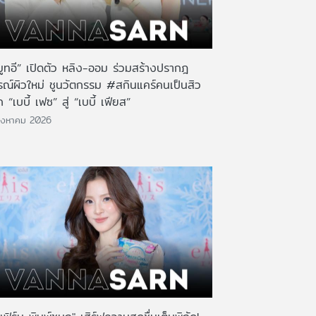
มูทอี” เปิดตัว หลิง-ออม ร่วมสร้างปรากฎ
รณ์ผิวใหม่ ชูนวัตกรรม #สกินแคร์คนเป็นสิว
 “เบบี้ เฟซ” สู่ “เบบี้ เฟียส”
ิงหาคม 2026