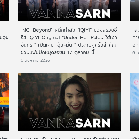
"MGI Beyond" ผนึกกำลัง "iQIYI" บวงสรวงซี
“ส
บอุ่น
รีส์ iQIYI Original "Under Her Rules ใต้เงา
กา
จันทรา" เปิดเคมี "อุ้ม–มีนา" ประกบคู่ครั้งสำคัญ
จาก
ชวนแฟนปักหมุดรอชม 17 ตุลาคม นี้
6 ส
6 สิงหาคม 2026