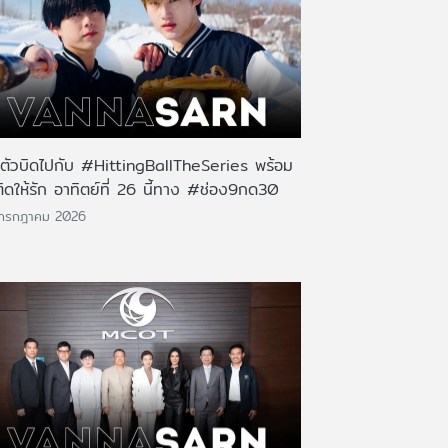
นตัวบิดไปกับ #HittingBallTheSeries พร้อม
ติดให้รัก อาทิตย์ที่ 26 นี้ทาง #ช่อง9กด30
 กรกฎาคม 2026