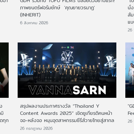
ไปฮา
GDH ร่วมกับ TOFU FILMS ปล่อยตัวอย่างแรก!
"ใบ
ภาพยนตร์ฟอร์มยักษ์ 'คุณยายวรนาฏ'
นั่
(INHERIT)
สั
แบ
6 สิงหาคม 2026
26
าง
สรุปผลงานประกาศรางวัล “Thailand Y
"G
บิ
Content Awards 2025” เชิดชูเกียรติคนหน้า
Fe
กดทุก
จอ-หลังจอ หนุนอุตสาหกรรมซีรีส์วายไทยสู่สากล
26
26 กรกฎาคม 2026