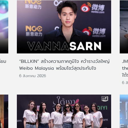
ียม
“BILLKIN” สร้างความภาคภูมิใจ คว้ารางวัลใหญ่
JMN
Weibo Malaysia พร้อมโชว์สุดประทับใจ
th
ใต้
6 สิงหาคม 2026
6 ส