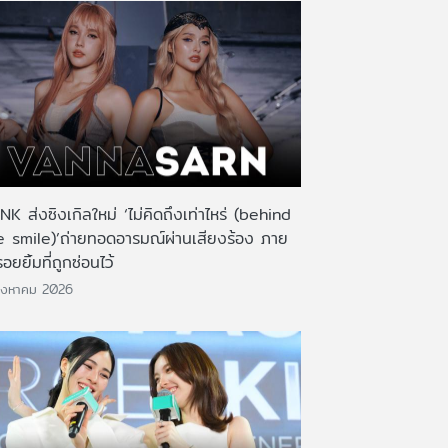
K ส่งซิงเกิลใหม่ ‘ไม่คิดถึงเท่าไหร่ (behind
e smile)’ถ่ายทอดอารมณ์ผ่านเสียงร้อง ภาย
รอยยิ้มที่ถูกซ่อนไว้
ิงหาคม 2026