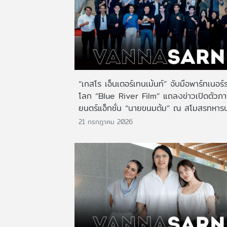
“เกสโร เอ็นเตอร์เทนเม้นท์” จับมือพาร์ทเนอร์
โลก “Blue River Film” แถลงข่าวเปิดตัวภ
ยนตร์แอ็กชั่น “นายขนมต้ม” ณ สโมสรทหาร
21 กรกฎาคม 2026