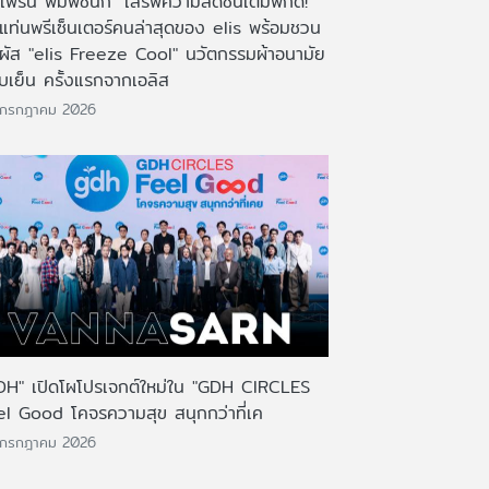
เฟิร์น พิมพ์ชนก" เสิร์ฟความสดชื่นเต็มพิกัด!
งแท่นพรีเซ็นเตอร์คนล่าสุดของ elis พร้อมชวน
มผัส "elis Freeze Cool" นวัตกรรมผ้าอนามัย
บเย็น ครั้งแรกจากเอลิส
 กรกฎาคม 2026
DH" เปิดโผโปรเจกต์ใหม่ใน "GDH CIRCLES
el Good โคจรความสุข สนุกกว่าที่เค
 กรกฎาคม 2026