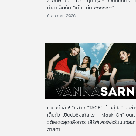
2 ยักษ์ "ป๊อบ-โอ๊ต" บุกกรุง!!! ชวนกดบัตร. ..
น้ำตาเล็ดกับ "เบิ้ม เบิ้ม concert"
6 สิงหาคม 2026
เดบิวต์แล้ว! 5 สาว “TACE” ก้าวสู่ศิลปินอย่
เต็มตัว เปิดตัวซิงเกิลแรก “Mask On” บนเด
วต์สเตจสุดอลังการ เสิร์ฟเพอร์ฟอร์แมนซ์สะ
สายตา