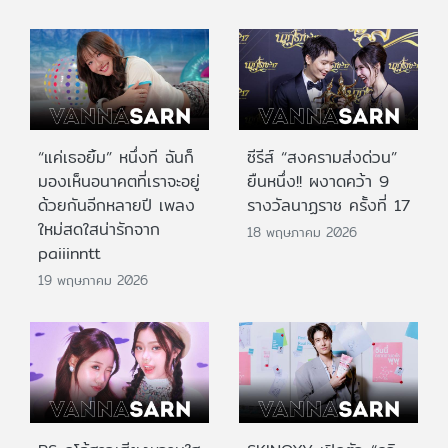
“แค่เธอยิ้ม” หนึ่งที ฉันก็
ซีรีส์ “สงครามส่งด่วน”
มองเห็นอนาคตที่เราจะอยู่
ยืนหนึ่ง!! ผงาดคว้า 9
ด้วยกันอีกหลายปี เพลง
รางวัลนาฏราช ครั้งที่ 17
ใหม่สดใสน่ารักจาก
18 พฤษภาคม 2026
paiiinntt
19 พฤษภาคม 2026