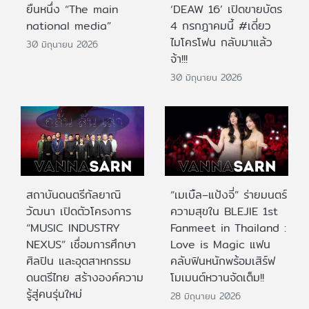
ยืนหนึ่ง “The main
‘DEAW 16’ เปิดขายบัตร
national media”
4 กรกฎาคมนี้ #เดี่ยว
ไมโครโฟน กลับมาแล้ว
30 มิถุนายน 2026
จ้า!!!
30 มิถุนายน 2026
สถาบันดนตรีกัลยาณิ
“เมเบิ้ล–แป้งจี่” ร่ายมนตร์
วัฒนา เปิดตัวโครงการ
ความสุขใน BLEJIE 1st
“MUSIC INDUSTRY
Fanmeet in Thailand :
NEXUS” เชื่อมการศึกษา
Love is Magic แฟน
ศิลปิน และอุตสาหกรรม
คลับฟินหนักพร้อมเสิร์ฟ
ดนตรีไทย สร้างองค์ความ
โมเมนต์หวานจัดเต็ม!!
รู้สู่คนรุ่นใหม่
28 มิถุนายน 2026