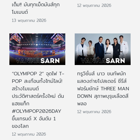
เต็ม!! มันทุกเม็ดมันส์ทุก
12 พฤษภาคม 2026
โมเมนต์
13 พฤษภาคม 2026
“OLYMPOP 2” จุดไฟ T-
ทรูวิชั่นส์ นาว ขนทัพนัก
POP สะเทือนทั้งไทม์ไลน์!
แสดงถ่ายโปสเตอร์ ซีรีส์
สร้างโมเมนต์
ฟอร์มยักษ์ THREE MAN
ประวัติศาสตร์ครั้งใหม่ ดัน
DOWN สุภาพบุรุษเลือดสี
แฮชแท็ก
พลอ
#OLYMPOP2026DAY
12 พฤษภาคม 2026
ขึ้นเทรนด์ X อันดับ 1
ของโลก
12 พฤษภาคม 2026