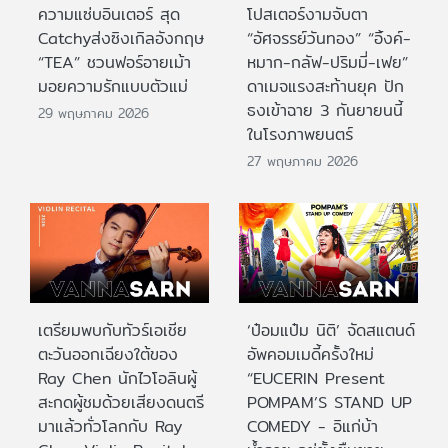
ความแซ่บอินเตอร์ สุด
โปสเตอร์งามจับตา
Catchyส่งซิงเกิลอังกฤษ
“อัศจรรย์วันทอง” “อิ้งค์-
“TEA” ชวนฟอร์อายเม้า
หมาก-กลัฟ-ปริมมี่-เฟย”
มอยความรักแบบตัวแม่
ดาเมจแรงสะท้านยุค ปัก
ธงเข้าฉาย 3 กันยายนนี้
29 พฤษภาคม 2026
ในโรงภาพยนตร์
27 พฤษภาคม 2026
เตรียมพบกับทัวร์เอเชีย
‘ป๋อมแป๋ม นิติ’ จัดสแตนด์
ตะวันออกเฉียงใต้ของ
อัพคอมเมดี้ครั้งใหม่
Ray Chen นักไวโอลินผู้
“EUCERIN Present
สะกดผู้ชมด้วยเสียงดนตรี
POMPAM’S STAND UP
มาแล้วทั่วโลกกับ Ray
COMEDY - อิแก่บ้า