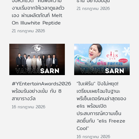
จังหวะชีวิต ค้นพบความ
ธานี อย่างอบอุ่น
งามเริ่มจากให้เวลาดูแลตัว
21 กรกฎาคม 2026
เอง ผ่านผลิตภัณฑ์ Melt
On Illuwhite Peptide
21 กรกฎาคม 2026
#YEntertainAwards2026
"ใบเฟิร์น" ปังไม่หยุด!
พร้อมรันอย่างเข้ม กับ 8
เตรียมเผยโฉมในฐานะ
สาขารางวัล
พรีเซ็นเตอร์คนล่าสุดของ
elis พร้อมเปิด
16 กรกฎาคม 2026
ประสบการณ์ความเย็น
สดชื่นกับ "elis Freeze
Cool"
16 กรกฎาคม 2026