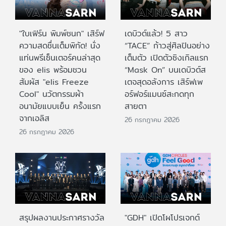
"ใบเฟิร์น พิมพ์ชนก" เสิร์ฟ
เดบิวต์แล้ว! 5 สาว
ความสดชื่นเต็มพิกัด! นั่ง
“TACE” ก้าวสู่ศิลปินอย่าง
แท่นพรีเซ็นเตอร์คนล่าสุด
เต็มตัว เปิดตัวซิงเกิลแรก
ของ elis พร้อมชวน
“Mask On” บนเดบิวต์ส
สัมผัส "elis Freeze
เตจสุดอลังการ เสิร์ฟเพ
Cool" นวัตกรรมผ้า
อร์ฟอร์แมนซ์สะกดทุก
อนามัยแบบเย็น ครั้งแรก
สายตา
จากเอลิส
26 กรกฎาคม 2026
26 กรกฎาคม 2026
สรุปผลงานประกาศรางวัล
"GDH" เปิดโผโปรเจกต์