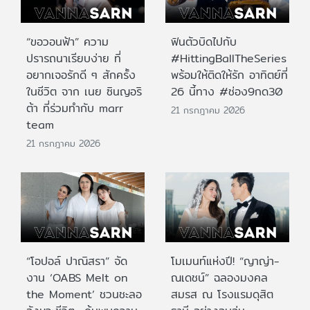
“ขอวอนฟ้า” ความ
ฟินตัวบิดไปกับ
ปรารถนาเรียบง่าย ที่
#HittingBallTheSeries
อยากเจอรักดี ๆ สักครั้ง
พร้อมให้ติดให้รัก อาทิตย์ที่
ในชีวิต จาก เนย ซินญอริ
26 นี้ทาง #ช่อง9กด30
ต้า ที่ร่วมทำกับ marr
21 กรกฎาคม 2026
team
21 กรกฎาคม 2026
“โอปอล์ ปาณิสรา” จัด
โมเมนท์แห่งปี! “ญาญ่า-
งาน ‘OABS Melt on
ณเดชน์” ฉลองมงคล
the Moment’ ชวนชะลอ
สมรส ณ โรงแรมดุสิต