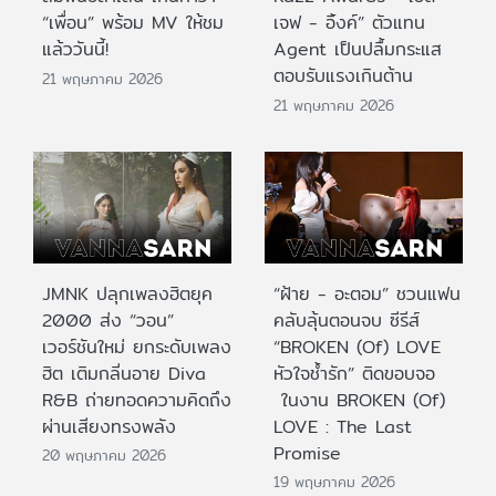
“เพื่อน” พร้อม MV ให้ชม
เจฟ - อิ้งค์” ตัวแทน
แล้ววันนี้!
Agent เป็นปลื้มกระแส
ตอบรับแรงเกินต้าน
21 พฤษภาคม 2026
21 พฤษภาคม 2026
JMNK ปลุกเพลงฮิตยุค
“ฝ้าย - อะตอม” ชวนแฟน
2000 ส่ง “วอน”
คลับลุ้นตอนจบ ซีรีส์
เวอร์ชันใหม่ ยกระดับเพลง
“BROKEN (Of) LOVE
ฮิต เติมกลิ่นอาย Diva
หัวใจช้ำรัก” ติดขอบจอ
R&B ถ่ายทอดความคิดถึง
ในงาน BROKEN (Of)
ผ่านเสียงทรงพลัง
LOVE : The Last
Promise
20 พฤษภาคม 2026
19 พฤษภาคม 2026