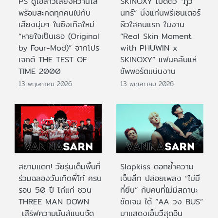
PS ดูโอ้สาวเสียงหวานใส
SKINOXY เปิดตัว “ภูวิ
พร้อมสะกดทุกคนไปกับ
นทร์” นั่งแท่นพรีเซนเตอร์
เสียงนุ่มๆ ในซิงเกิลใหม่
ผิวใสคนแรก ในงาน
“หายใจเป็นเธอ (Original
“Real Skin Moment
by Four-Mod)” จากโปร
with PHUWIN x
เจกต์ THE TEST OF
SKINOXY” แฟนคลับแห่
TIME 2000
ซัพพอร์ตแน่นงาน
13 พฤษภาคม 2026
13 พฤษภาคม 2026
สยามแตก! วัยรุ่นเต็มพื้นที่
Slapkiss ตอกย้ำความ
ร่วมฉลองวันเกิดพี่โก๋ ครบ
เจ็บลึก ปล่อยเพลง “ไม่มี
รอบ 50 ปี โก๋แก่ ชวน
ที่ยืน” กับคนที่ไม่มีสถานะ
THREE MAN DOWN
ชัดเจน ได้ “AA วง BUS”
เสิร์ฟความมันส์แบบจัด
มาแสดงเอ็มวีสุดอิน