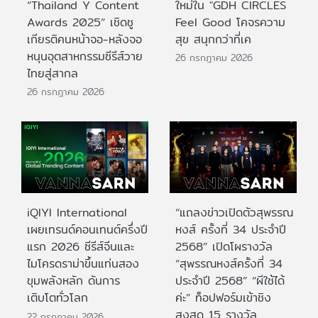
“Thailand Y Content
ใหม่ใน "GDH CIRCLES
Awards 2025” เชิดชู
Feel Good โคจรความ
เกียรติคนหน้าจอ-หลังจอ
สุข สนุกกว่าที่เค
หนุนอุตสาหกรรมซีรีส์วาย
26 กรกฎาคม 2026
ไทยสู่สากล
26 กรกฎาคม 2026
iQIYI International
“แถลงข่าวเปิดตัวสุพรรณ
เผยเทรนด์คอนเทนต์ครึ่งปี
หงส์ ครั้งที่ 34 ประจำปี
แรก 2026 ซีรีส์จีนและ
2568” เปิดโผรางวัล
ไมโครดราม่าขึ้นแท่นสอง
“สุพรรณหงส์ครั้งที่ 34
ขุมพลังหลัก ดันการ
ประจำปี 2568” “ผีใช้ได้
เติบโตทั่วโลก
ค่ะ” ท็อปฟอร์มเข้าชิง
สูงสุด 15 รางวัล
22 กรกฎาคม 2026