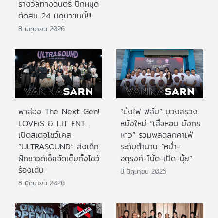
รางวัลทางดนตรี ปักหมุด
ตัดสิน 24 มิถุนายนนี้!!!
8 มิถุนายน 2026
พาส่อง The Next Gen!
“บั้งไฟ ฟิล์ม” บวงสรวง
LOVEiS & LIT ENT.
หนังใหม่ “เสือหอน มังกร
เปิดสเตจโชว์เคส
หาว” รวมพลตลกคาเฟ่
“ULTRASOUND” ส่งเด็ก
ระดับตำนาน “หม่ำ-
ฝึกซาวด์เช็คจัดเต็มทั้งโชว์
จตุรงค์-โน้ต-เป็ด-นุ้ย”
ร้องเต้น
8 มิถุนายน 2026
8 มิถุนายน 2026