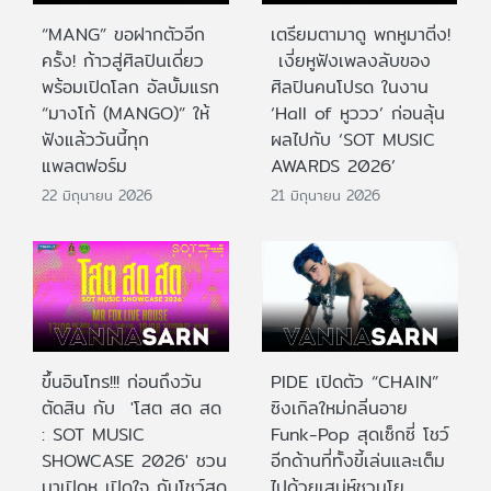
“MANG” ขอฝากตัวอีก
เตรียมตามาดู พกหูมาติ่ง!
ครั้ง! ก้าวสู่ศิลปินเดี่ยว
เงี่ยหูฟังเพลงลับของ
พร้อมเปิดโลก อัลบั้มแรก
ศิลปินคนโปรด ในงาน
“มางโก้ (MANGO)” ให้
‘Hall of หูววว’ ก่อนลุ้น
ฟังแล้ววันนี้ทุก
ผลไปกับ ‘SOT MUSIC
แพลตฟอร์ม
AWARDS 2026’
22 มิถุนายน 2026
21 มิถุนายน 2026
ขึ้นอินโทร!!! ก่อนถึงวัน
PIDE เปิดตัว “CHAIN”
ตัดสิน กับ 'โสต สด สด
ซิงเกิลใหม่กลิ่นอาย
: SOT MUSIC
Funk-Pop สุดเซ็กซี่ โชว์
SHOWCASE 2026' ชวน
อีกด้านที่ทั้งขี้เล่นและเต็ม
มาเปิดหู เปิดใจ กับโชว์สด
ไปด้วยเสน่ห์ชวนโย