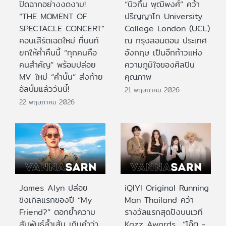
ปิดฉากอย่างงดงาม!
“บิวกิ้น พุฒิพงศ์” คว้า
“THE MOMENT OF
ปริญญาโท University
SPECTACLE CONCERT”
College London (UCL)
คอนเสิร์ตเฉดใหม่ ที่นนท์
ณ กรุงลอนดอน ประเทศ
ยกให้ค่ำคืนนี้ “ทุกคนคือ
อังกฤษ เป็นอีกก้าวแห่ง
คนสำคัญ” พร้อมปล่อย
ความภูมิใจของศิลปิน
MV ใหม่ “คำนั้น” ส่งท้าย
คุณภาพ
อัลบั้มแล้ววันนี้!
21 พฤษภาคม 2026
22 พฤษภาคม 2026
James Alyn ปล่อย
iQIYI Original Running
ซิงเกิลแรกของปี “My
Man Thailand คว้า
Friend?” ตอกย้ำความ
รางวัลแรกสุดปังบนเวที
สัมพันธ์ล้ำเส้น เกินคำว่า
Kazz Awards “โอ๊ต -