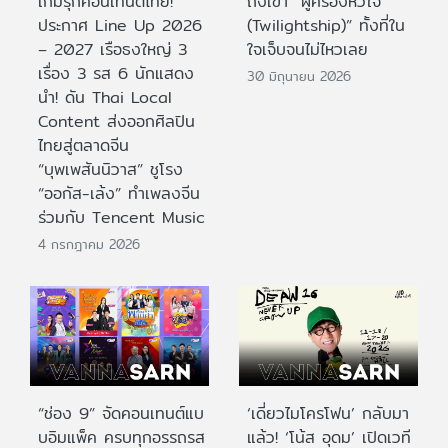
เกมรุกคอนเทนต์ไทย!
ถึงเขา “ผู้ครองหัวใจ
ประกาศ Line Up 2026
(Twilightship)” ทั้งที่ใน
– 2027 เรือธงใหญ่ 3
ใจเจ็บจนไม่ไหวเลย
เรื่อง 3 รส 6 นักแสดง
30 มิถุนายน 2026
นำ! ดัน Thai Local
Content ส่งออกศิลปิน
ไทยสู่ตลาดจีน
“บุพเพสันนิวาส” ชูโรง
“ออกัส-เล้ง” ทำเพลงจีน
ร่วมกับ Tencent Music
4 กรกฎาคม 2026
“ช่อง 9” จัดคอนเทนต์แบ
‘เดี่ยวไมโครโฟน’ กลับมา
บอิมแพ็ค ครบทุกอรรถรส
แล้ว! ‘โน้ส อุดม’ เปิดเวที