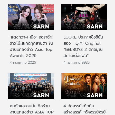
"แตงกวา-เหนือ" ออร่าฉ่ำ!
LOOKE ประกาศชื่อซีซั่น
ขาวโบ๊ะสะกดทุกสายตา ใน
สอง iQIYI Original
งานแถลงข่าว Asia Top
“GELBOYS 2 ตกอยู่ใน
Awards 2026
สถานะติ่งแฟน”
4 กรกฎาคม 2026
4 กรกฎาคม 2026
คนดังและคนบันเทิงร่วม
4 อัศจรรย์แท็กทีม
งานแถลงข่าว ASIA TOP
สร้างสรรค์ “อัศจรรย์จรย์