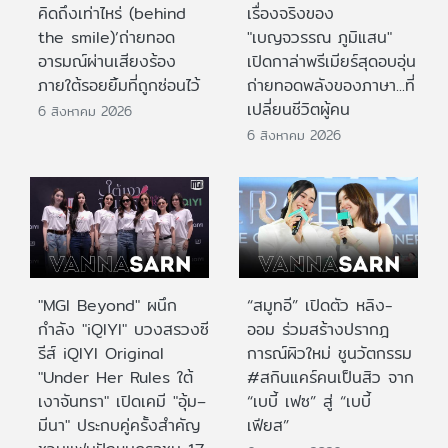
คิดถึงเท่าไหร่ (behind
เรื่องจริงของ
the smile)’ถ่ายทอด
"เบญจวรรณ ภูมิแสน"
อารมณ์ผ่านเสียงร้อง
เปิดกาล่าพรีเมียร์สุดอบอุ่น
ภายใต้รอยยิ้มที่ถูกซ่อนไว้
ถ่ายทอดพลังของภาษา...ที่
เปลี่ยนชีวิตผู้คน
6 สิงหาคม 2026
6 สิงหาคม 2026
"MGI Beyond" ผนึก
“สมูทอี” เปิดตัว หลิง-
กำลัง "iQIYI" บวงสรวงซี
ออม ร่วมสร้างปรากฎ
รีส์ iQIYI Original
การณ์ผิวใหม่ ชูนวัตกรรม
"Under Her Rules ใต้
#สกินแคร์คนเป็นสิว จาก
เงาจันทรา" เปิดเคมี "อุ้ม–
“เบบี้ เฟซ” สู่ “เบบี้
มีนา" ประกบคู่ครั้งสำคัญ
เฟียส”