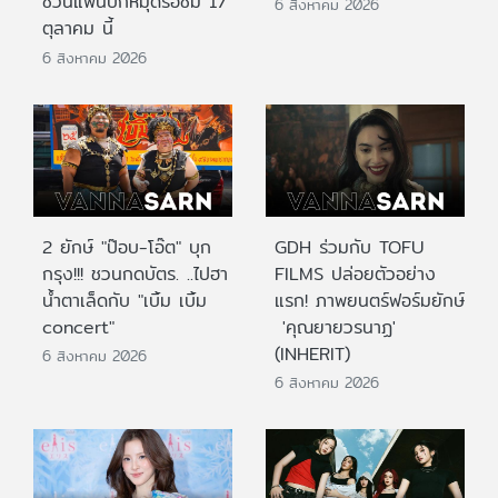
ชวนแฟนปักหมุดรอชม 17
6 สิงหาคม 2026
ตุลาคม นี้
6 สิงหาคม 2026
2 ยักษ์ "ป๊อบ-โอ๊ต" บุก
GDH ร่วมกับ TOFU
กรุง!!! ชวนกดบัตร. ..ไปฮา
FILMS ปล่อยตัวอย่าง
น้ำตาเล็ดกับ "เบิ้ม เบิ้ม
แรก! ภาพยนตร์ฟอร์มยักษ์
concert"
'คุณยายวรนาฏ'
(INHERIT)
6 สิงหาคม 2026
6 สิงหาคม 2026