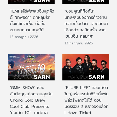
TEMI เสิร์ฟเพลงจีบสุดคิว
“ขอบคุณที่ทิ้งกัน”
ต์ “เทพธิดา” ตกหลุมรัก
บทเพลงของการก้าวผ่าน
ตั้งแต่แรกเห็น ถึงขั้น
ความเจ็บปวด และกลับมา
อยากยกนามสกุลให้!
เลือกตัวเองอีกครั้ง จาก
‘ขนมจีน กุลมาศ’
13 กรกฎาคม 2026
13 กรกฎาคม 2026
‘GMM SHOW’ ชวน
“FLURE LIFE” คอนเสิร์ต
สัมผัสฤดูแห่งความสุขกับ
ใหญ่ครั้งแรกในชีวิตที่แฟน
Chang Cold Brew
ฟลัวร์พลาดไม่ได้ ด่วน!
Cool Club Presents
บัตรรอบ 2 เปิดจองแล้วที่
‘นั่งเล่น 10’ เทศกาล
I Have Ticket