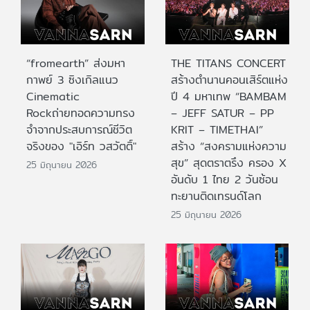
“fromearth” ส่งมหา
THE TITANS CONCERT
กาพย์ 3 ซิงเกิลแนว
สร้างตำนานคอนเสิร์ตแห่ง
Cinematic
ปี 4 มหาเทพ “BAMBAM
Rockถ่ายทอดความทรง
– JEFF SATUR – PP
จำจากประสบการณ์ชีวิต
KRIT – TIMETHAI”
จริงของ "เอิร์ท วสวัตติ์"
สร้าง “สงครามแห่งความ
สุข” สุดตราตรึง ครอง X
25 มิถุนายน 2026
อันดับ 1 ไทย 2 วันซ้อน
ทะยานติดเทรนด์โลก
25 มิถุนายน 2026