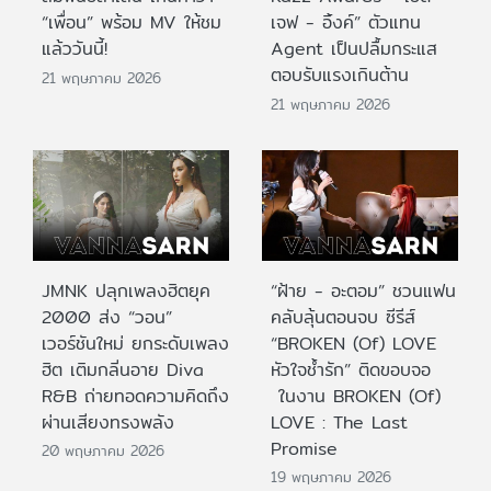
“เพื่อน” พร้อม MV ให้ชม
เจฟ - อิ้งค์” ตัวแทน
แล้ววันนี้!
Agent เป็นปลื้มกระแส
ตอบรับแรงเกินต้าน
21 พฤษภาคม 2026
21 พฤษภาคม 2026
JMNK ปลุกเพลงฮิตยุค
“ฝ้าย - อะตอม” ชวนแฟน
2000 ส่ง “วอน”
คลับลุ้นตอนจบ ซีรีส์
เวอร์ชันใหม่ ยกระดับเพลง
“BROKEN (Of) LOVE
ฮิต เติมกลิ่นอาย Diva
หัวใจช้ำรัก” ติดขอบจอ
R&B ถ่ายทอดความคิดถึง
ในงาน BROKEN (Of)
ผ่านเสียงทรงพลัง
LOVE : The Last
Promise
20 พฤษภาคม 2026
19 พฤษภาคม 2026