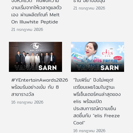
จังหวะชีวิต ค้นพบความ
ธานี อย่างอบอุ่น
งามเริ่มจากให้เวลาดูแลตัว
21 กรกฎาคม 2026
เอง ผ่านผลิตภัณฑ์ Melt
On Illuwhite Peptide
21 กรกฎาคม 2026
#YEntertainAwards2026
"ใบเฟิร์น" ปังไม่หยุด!
พร้อมรันอย่างเข้ม กับ 8
เตรียมเผยโฉมในฐานะ
สาขารางวัล
พรีเซ็นเตอร์คนล่าสุดของ
elis พร้อมเปิด
16 กรกฎาคม 2026
ประสบการณ์ความเย็น
สดชื่นกับ "elis Freeze
Cool"
16 กรกฎาคม 2026