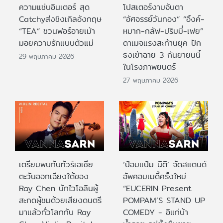
ความแซ่บอินเตอร์ สุด
โปสเตอร์งามจับตา
Catchyส่งซิงเกิลอังกฤษ
“อัศจรรย์วันทอง” “อิ้งค์-
“TEA” ชวนฟอร์อายเม้า
หมาก-กลัฟ-ปริมมี่-เฟย”
มอยความรักแบบตัวแม่
ดาเมจแรงสะท้านยุค ปัก
ธงเข้าฉาย 3 กันยายนนี้
29 พฤษภาคม 2026
ในโรงภาพยนตร์
27 พฤษภาคม 2026
เตรียมพบกับทัวร์เอเชีย
‘ป๋อมแป๋ม นิติ’ จัดสแตนด์
ตะวันออกเฉียงใต้ของ
อัพคอมเมดี้ครั้งใหม่
Ray Chen นักไวโอลินผู้
“EUCERIN Present
สะกดผู้ชมด้วยเสียงดนตรี
POMPAM’S STAND UP
มาแล้วทั่วโลกกับ Ray
COMEDY - อิแก่บ้า