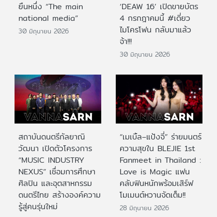
ยืนหนึ่ง “The main
‘DEAW 16’ เปิดขายบัตร
national media”
4 กรกฎาคมนี้ #เดี่ยว
ไมโครโฟน กลับมาแล้ว
30 มิถุนายน 2026
จ้า!!!
30 มิถุนายน 2026
สถาบันดนตรีกัลยาณิ
“เมเบิ้ล–แป้งจี่” ร่ายมนตร์
วัฒนา เปิดตัวโครงการ
ความสุขใน BLEJIE 1st
“MUSIC INDUSTRY
Fanmeet in Thailand :
NEXUS” เชื่อมการศึกษา
Love is Magic แฟน
ศิลปิน และอุตสาหกรรม
คลับฟินหนักพร้อมเสิร์ฟ
ดนตรีไทย สร้างองค์ความ
โมเมนต์หวานจัดเต็ม!!
รู้สู่คนรุ่นใหม่
28 มิถุนายน 2026