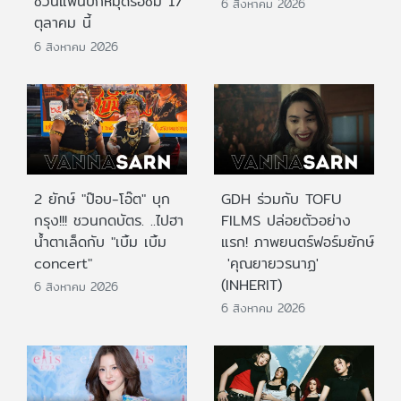
ชวนแฟนปักหมุดรอชม 17
6 สิงหาคม 2026
ตุลาคม นี้
6 สิงหาคม 2026
2 ยักษ์ "ป๊อบ-โอ๊ต" บุก
GDH ร่วมกับ TOFU
กรุง!!! ชวนกดบัตร. ..ไปฮา
FILMS ปล่อยตัวอย่าง
น้ำตาเล็ดกับ "เบิ้ม เบิ้ม
แรก! ภาพยนตร์ฟอร์มยักษ์
concert"
'คุณยายวรนาฏ'
(INHERIT)
6 สิงหาคม 2026
6 สิงหาคม 2026