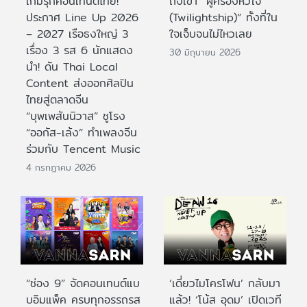
เกมรุกคอนเทนต์ไทย!
ถึงเขา “ผู้ครองหัวใจ
ประกาศ Line Up 2026
(Twilightship)” ทั้งที่ใน
– 2027 เรือธงใหญ่ 3
ใจเจ็บจนไม่ไหวเลย
เรื่อง 3 รส 6 นักแสดง
30 มิถุนายน 2026
นำ! ดัน Thai Local
Content ส่งออกศิลปิน
ไทยสู่ตลาดจีน
“บุพเพสันนิวาส” ชูโรง
“ออกัส-เล้ง” ทำเพลงจีน
ร่วมกับ Tencent Music
4 กรกฎาคม 2026
“ช่อง 9” จัดคอนเทนต์แบ
‘เดี่ยวไมโครโฟน’ กลับมา
บอิมแพ็ค ครบทุกอรรถรส
แล้ว! ‘โน้ส อุดม’ เปิดเวที