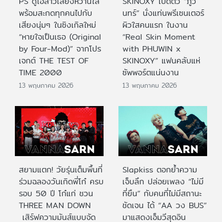
PS ดูโอ้สาวเสียงหวานใส
SKINOXY เปิดตัว “ภูวิ
พร้อมสะกดทุกคนไปกับ
นทร์” นั่งแท่นพรีเซนเตอร์
เสียงนุ่มๆ ในซิงเกิลใหม่
ผิวใสคนแรก ในงาน
“หายใจเป็นเธอ (Original
“Real Skin Moment
by Four-Mod)” จากโปร
with PHUWIN x
เจกต์ THE TEST OF
SKINOXY” แฟนคลับแห่
TIME 2000
ซัพพอร์ตแน่นงาน
13 พฤษภาคม 2026
13 พฤษภาคม 2026
สยามแตก! วัยรุ่นเต็มพื้นที่
Slapkiss ตอกย้ำความ
ร่วมฉลองวันเกิดพี่โก๋ ครบ
เจ็บลึก ปล่อยเพลง “ไม่มี
รอบ 50 ปี โก๋แก่ ชวน
ที่ยืน” กับคนที่ไม่มีสถานะ
THREE MAN DOWN
ชัดเจน ได้ “AA วง BUS”
เสิร์ฟความมันส์แบบจัด
มาแสดงเอ็มวีสุดอิน