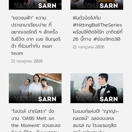
“ขอวอนฟ้า” ความ
ฟินตัวบิดไปกับ
ปรารถนาเรียบง่าย ที่
#HittingBallTheSeries
อยากเจอรักดี ๆ สักครั้ง
พร้อมให้ติดให้รัก อาทิตย์ที่
ในชีวิต จาก เนย ซินญอริ
26 นี้ทาง #ช่อง9กด30
ต้า ที่ร่วมทำกับ marr
21 กรกฎาคม 2026
team
21 กรกฎาคม 2026
“โอปอล์ ปาณิสรา” จัด
โมเมนท์แห่งปี! “ญาญ่า-
งาน ‘OABS Melt on
ณเดชน์” ฉลองมงคล
the Moment’ ชวนชะลอ
สมรส ณ โรงแรมดุสิต