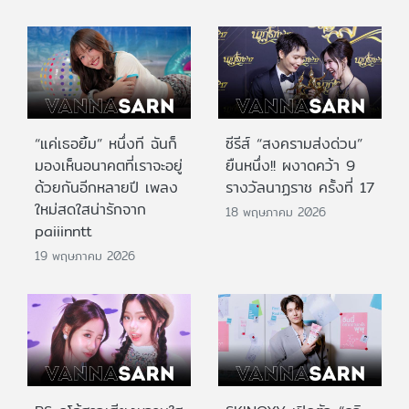
“แค่เธอยิ้ม” หนึ่งที ฉันก็
ซีรีส์ “สงครามส่งด่วน”
มองเห็นอนาคตที่เราจะอยู่
ยืนหนึ่ง!! ผงาดคว้า 9
ด้วยกันอีกหลายปี เพลง
รางวัลนาฏราช ครั้งที่ 17
ใหม่สดใสน่ารักจาก
18 พฤษภาคม 2026
paiiinntt
19 พฤษภาคม 2026