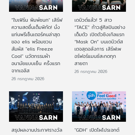
"ใบเฟิร์น พิมพ์ชนก" เสิร์ฟ
เดบิวต์แล้ว! 5 สาว
ความสดชื่นเต็มพิกัด! นั่ง
“TACE” ก้าวสู่ศิลปินอย่าง
แท่นพรีเซ็นเตอร์คนล่าสุด
เต็มตัว เปิดตัวซิงเกิลแรก
ของ elis พร้อมชวน
“Mask On” บนเดบิวต์ส
สัมผัส "elis Freeze
เตจสุดอลังการ เสิร์ฟเพ
Cool" นวัตกรรมผ้า
อร์ฟอร์แมนซ์สะกดทุก
อนามัยแบบเย็น ครั้งแรก
สายตา
จากเอลิส
26 กรกฎาคม 2026
26 กรกฎาคม 2026
สรุปผลงานประกาศรางวัล
"GDH" เปิดโผโปรเจกต์