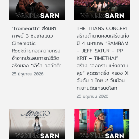
“fromearth” ส่งมหา
THE TITANS CONCERT
กาพย์ 3 ซิงเกิลแนว
สร้างตำนานคอนเสิร์ตแห่ง
Cinematic
ปี 4 มหาเทพ “BAMBAM
Rockถ่ายทอดความทรง
– JEFF SATUR – PP
จำจากประสบการณ์ชีวิต
KRIT – TIMETHAI”
จริงของ "เอิร์ท วสวัตติ์"
สร้าง “สงครามแห่งความ
สุข” สุดตราตรึง ครอง X
25 มิถุนายน 2026
อันดับ 1 ไทย 2 วันซ้อน
ทะยานติดเทรนด์โลก
25 มิถุนายน 2026