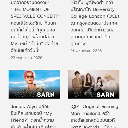
ปิดฉากอย่างงดงาม!
“บิวกิ้น พุฒิพงศ์” คว้า
“THE MOMENT OF
ปริญญาโท University
SPECTACLE CONCERT”
College London (UCL)
คอนเสิร์ตเฉดใหม่ ที่นนท์
ณ กรุงลอนดอน ประเทศ
ยกให้ค่ำคืนนี้ “ทุกคนคือ
อังกฤษ เป็นอีกก้าวแห่ง
คนสำคัญ” พร้อมปล่อย
ความภูมิใจของศิลปิน
MV ใหม่ “คำนั้น” ส่งท้าย
คุณภาพ
อัลบั้มแล้ววันนี้!
21 พฤษภาคม 2026
22 พฤษภาคม 2026
James Alyn ปล่อย
iQIYI Original Running
ซิงเกิลแรกของปี “My
Man Thailand คว้า
Friend?” ตอกย้ำความ
รางวัลแรกสุดปังบนเวที
สัมพันธ์ล้ำเส้น เกินคำว่า
Kazz Awards “โอ๊ต -