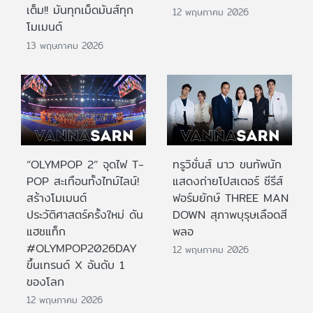
เต็ม!! มันทุกเม็ดมันส์ทุก
12 พฤษภาคม 2026
โมเมนต์
13 พฤษภาคม 2026
“OLYMPOP 2” จุดไฟ T-
ทรูวิชั่นส์ นาว ขนทัพนัก
POP สะเทือนทั้งไทม์ไลน์!
แสดงถ่ายโปสเตอร์ ซีรีส์
สร้างโมเมนต์
ฟอร์มยักษ์ THREE MAN
ประวัติศาสตร์ครั้งใหม่ ดัน
DOWN สุภาพบุรุษเลือดสี
แฮชแท็ก
พลอ
#OLYMPOP2026DAY
12 พฤษภาคม 2026
ขึ้นเทรนด์ X อันดับ 1
ของโลก
12 พฤษภาคม 2026