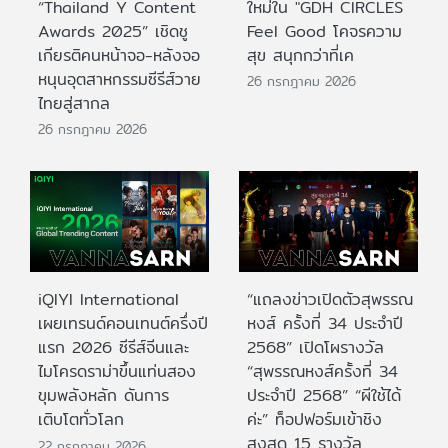
“Thailand Y Content
ใหม่ใน "GDH CIRCLES
Awards 2025” เชิดชู
Feel Good โคจรความ
เกียรติคนหน้าจอ-หลังจอ
สุข สนุกกว่าที่เค
หนุนอุตสาหกรรมซีรีส์วาย
26 กรกฎาคม 2026
ไทยสู่สากล
26 กรกฎาคม 2026
iQIYI International
“แถลงข่าวเปิดตัวสุพรรณ
เผยเทรนด์คอนเทนต์ครึ่งปี
หงส์ ครั้งที่ 34 ประจำปี
แรก 2026 ซีรีส์จีนและ
2568” เปิดโผรางวัล
ไมโครดราม่าขึ้นแท่นสอง
“สุพรรณหงส์ครั้งที่ 34
ขุมพลังหลัก ดันการ
ประจำปี 2568” “ผีใช้ได้
เติบโตทั่วโลก
ค่ะ” ท็อปฟอร์มเข้าชิง
สูงสุด 15 รางวัล
22 กรกฎาคม 2026