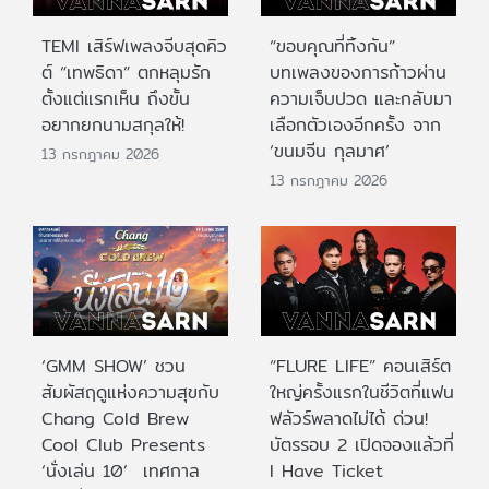
TEMI เสิร์ฟเพลงจีบสุดคิว
“ขอบคุณที่ทิ้งกัน”
ต์ “เทพธิดา” ตกหลุมรัก
บทเพลงของการก้าวผ่าน
ตั้งแต่แรกเห็น ถึงขั้น
ความเจ็บปวด และกลับมา
อยากยกนามสกุลให้!
เลือกตัวเองอีกครั้ง จาก
‘ขนมจีน กุลมาศ’
13 กรกฎาคม 2026
13 กรกฎาคม 2026
‘GMM SHOW’ ชวน
“FLURE LIFE” คอนเสิร์ต
สัมผัสฤดูแห่งความสุขกับ
ใหญ่ครั้งแรกในชีวิตที่แฟน
Chang Cold Brew
ฟลัวร์พลาดไม่ได้ ด่วน!
Cool Club Presents
บัตรรอบ 2 เปิดจองแล้วที่
‘นั่งเล่น 10’ เทศกาล
I Have Ticket