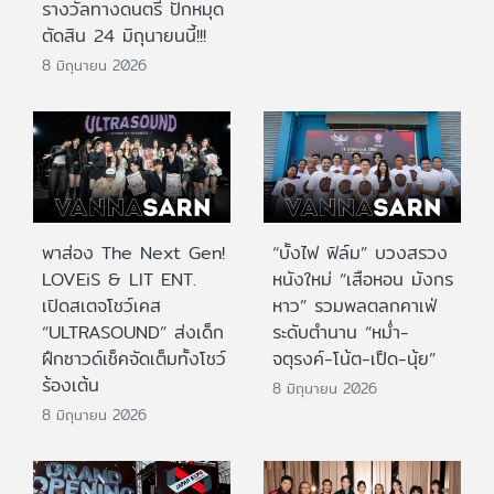
รางวัลทางดนตรี ปักหมุด
ตัดสิน 24 มิถุนายนนี้!!!
8 มิถุนายน 2026
พาส่อง The Next Gen!
“บั้งไฟ ฟิล์ม” บวงสรวง
LOVEiS & LIT ENT.
หนังใหม่ “เสือหอน มังกร
เปิดสเตจโชว์เคส
หาว” รวมพลตลกคาเฟ่
“ULTRASOUND” ส่งเด็ก
ระดับตำนาน “หม่ำ-
ฝึกซาวด์เช็คจัดเต็มทั้งโชว์
จตุรงค์-โน้ต-เป็ด-นุ้ย”
ร้องเต้น
8 มิถุนายน 2026
8 มิถุนายน 2026