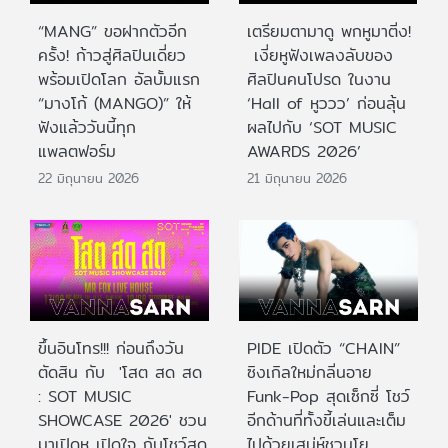
“MANG” ขอฝากตัวอีก
เตรียมตามาดู พกหูมาติ่ง!
ครั้ง! ก้าวสู่ศิลปินเดี่ยว
เงี่ยหูฟังเพลงลับของ
พร้อมเปิดโลก อัลบั้มแรก
ศิลปินคนโปรด ในงาน
“มางโก้ (MANGO)” ให้
‘Hall of หูววว’ ก่อนลุ้น
ฟังแล้ววันนี้ทุก
ผลไปกับ ‘SOT MUSIC
แพลตฟอร์ม
AWARDS 2026’
22 มิถุนายน 2026
21 มิถุนายน 2026
ขึ้นอินโทร!!! ก่อนถึงวัน
PIDE เปิดตัว “CHAIN”
ตัดสิน กับ 'โสต สด สด
ซิงเกิลใหม่กลิ่นอาย
: SOT MUSIC
Funk-Pop สุดเซ็กซี่ โชว์
SHOWCASE 2026' ชวน
อีกด้านที่ทั้งขี้เล่นและเต็ม
มาเปิดหู เปิดใจ กับโชว์สด
ไปด้วยเสน่ห์ชวนโย