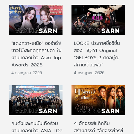
"แตงกวา-เหนือ" ออร่าฉ่ำ!
LOOKE ประกาศชื่อซีซั่น
ขาวโบ๊ะสะกดทุกสายตา ใน
สอง iQIYI Original
งานแถลงข่าว Asia Top
“GELBOYS 2 ตกอยู่ใน
Awards 2026
สถานะติ่งแฟน”
4 กรกฎาคม 2026
4 กรกฎาคม 2026
คนดังและคนบันเทิงร่วม
4 อัศจรรย์แท็กทีม
งานแถลงข่าว ASIA TOP
สร้างสรรค์ “อัศจรรย์จรย์