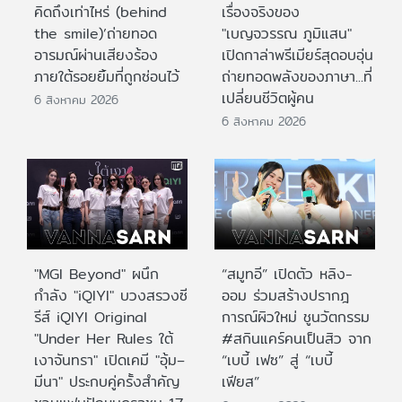
คิดถึงเท่าไหร่ (behind
เรื่องจริงของ
the smile)’ถ่ายทอด
"เบญจวรรณ ภูมิแสน"
อารมณ์ผ่านเสียงร้อง
เปิดกาล่าพรีเมียร์สุดอบอุ่น
ภายใต้รอยยิ้มที่ถูกซ่อนไว้
ถ่ายทอดพลังของภาษา...ที่
เปลี่ยนชีวิตผู้คน
6 สิงหาคม 2026
6 สิงหาคม 2026
"MGI Beyond" ผนึก
“สมูทอี” เปิดตัว หลิง-
กำลัง "iQIYI" บวงสรวงซี
ออม ร่วมสร้างปรากฎ
รีส์ iQIYI Original
การณ์ผิวใหม่ ชูนวัตกรรม
"Under Her Rules ใต้
#สกินแคร์คนเป็นสิว จาก
เงาจันทรา" เปิดเคมี "อุ้ม–
“เบบี้ เฟซ” สู่ “เบบี้
มีนา" ประกบคู่ครั้งสำคัญ
เฟียส”