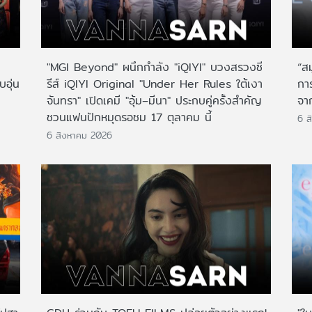
"MGI Beyond" ผนึกกำลัง "iQIYI" บวงสรวงซี
“ส
บอุ่น
รีส์ iQIYI Original "Under Her Rules ใต้เงา
กา
จันทรา" เปิดเคมี "อุ้ม–มีนา" ประกบคู่ครั้งสำคัญ
จาก
ชวนแฟนปักหมุดรอชม 17 ตุลาคม นี้
6 ส
6 สิงหาคม 2026