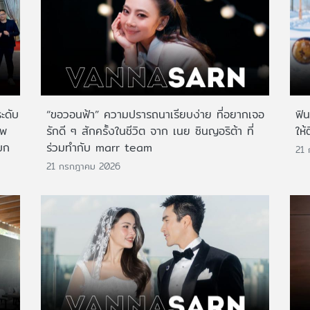
ระดับ
“ขอวอนฟ้า” ความปรารถนาเรียบง่าย ที่อยากเจอ
ฟิ
าพ
รักดี ๆ สักครั้งในชีวิต จาก เนย ซินญอริต้า ที่
ให้
บก
ร่วมทำกับ marr team
21
21 กรกฎาคม 2026