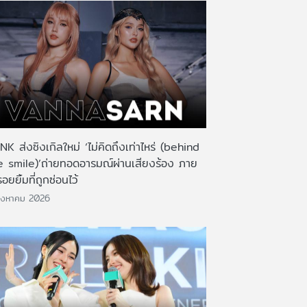
K ส่งซิงเกิลใหม่ ‘ไม่คิดถึงเท่าไหร่ (behind
e smile)’ถ่ายทอดอารมณ์ผ่านเสียงร้อง ภาย
รอยยิ้มที่ถูกซ่อนไว้
ิงหาคม 2026