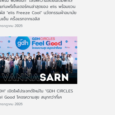
เฟิร์น พิมพ์ชนก" เสิร์ฟความสดชื่นเต็มพิกัด!
งแท่นพรีเซ็นเตอร์คนล่าสุดของ elis พร้อมชวน
มผัส "elis Freeze Cool" นวัตกรรมผ้าอนามัย
บเย็น ครั้งแรกจากเอลิส
 กรกฎาคม 2026
DH" เปิดโผโปรเจกต์ใหม่ใน "GDH CIRCLES
el Good โคจรความสุข สนุกกว่าที่เค
 กรกฎาคม 2026