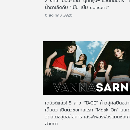
2 ยักษ์ "ป๊อบ-โอ๊ต" บุกกรุง!!! ชวนกดบัตร. ..
น้ำตาเล็ดกับ "เบิ้ม เบิ้ม concert"
6 สิงหาคม 2026
เดบิวต์แล้ว! 5 สาว “TACE” ก้าวสู่ศิลปินอย่
เต็มตัว เปิดตัวซิงเกิลแรก “Mask On” บนเด
วต์สเตจสุดอลังการ เสิร์ฟเพอร์ฟอร์แมนซ์สะ
สายตา