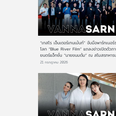
“เกสโร เอ็นเตอร์เทนเม้นท์” จับมือพาร์ทเนอร์
โลก “Blue River Film” แถลงข่าวเปิดตัวภ
ยนตร์แอ็กชั่น “นายขนมต้ม” ณ สโมสรทหาร
21 กรกฎาคม 2026