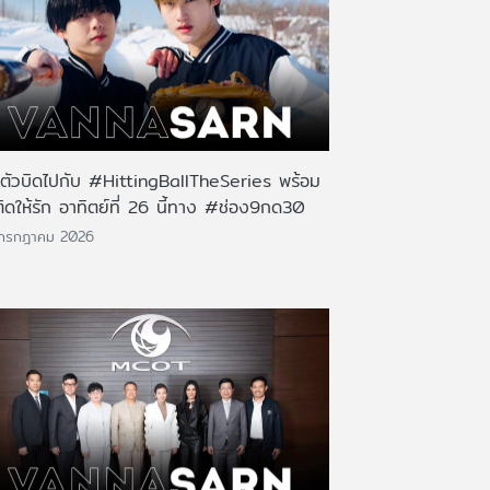
นตัวบิดไปกับ #HittingBallTheSeries พร้อม
ติดให้รัก อาทิตย์ที่ 26 นี้ทาง #ช่อง9กด30
 กรกฎาคม 2026