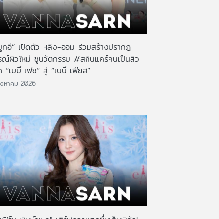
มูทอี” เปิดตัว หลิง-ออม ร่วมสร้างปรากฎ
รณ์ผิวใหม่ ชูนวัตกรรม #สกินแคร์คนเป็นสิว
 “เบบี้ เฟซ” สู่ “เบบี้ เฟียส”
ิงหาคม 2026