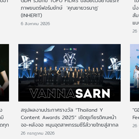
ไปฮา
GDH ร่วมกับ TOFU FILMS ปล่อยตัวอย่างแรก!
"ใบ
ภาพยนตร์ฟอร์มยักษ์ 'คุณยายวรนาฏ'
นั่
(INHERIT)
สั
แบ
6 สิงหาคม 2026
26
าง
สรุปผลงานประกาศรางวัล “Thailand Y
"G
บิ
Content Awards 2025” เชิดชูเกียรติคนหน้า
Fe
กดทุก
จอ-หลังจอ หนุนอุตสาหกรรมซีรีส์วายไทยสู่สากล
26
26 กรกฎาคม 2026