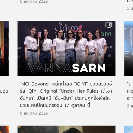
ใต้
6 สิงหาคม 2026
6 ส
"MGI Beyond" ผนึกกำลัง "iQIYI" บวงสรวงซี
“ส
บอุ่น
รีส์ iQIYI Original "Under Her Rules ใต้เงา
กา
จันทรา" เปิดเคมี "อุ้ม–มีนา" ประกบคู่ครั้งสำคัญ
จาก
ชวนแฟนปักหมุดรอชม 17 ตุลาคม นี้
6 ส
6 สิงหาคม 2026