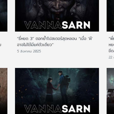
“ธี่หยด 3” ตอกย้ำโปสเตอร์สุดหลอน “เมื่อ ‘ผี’
“พี
ม
อาจไม่ได้มีแค่ตัวเดียว”
หย
ขี
5 สิงหาคม 2025
22