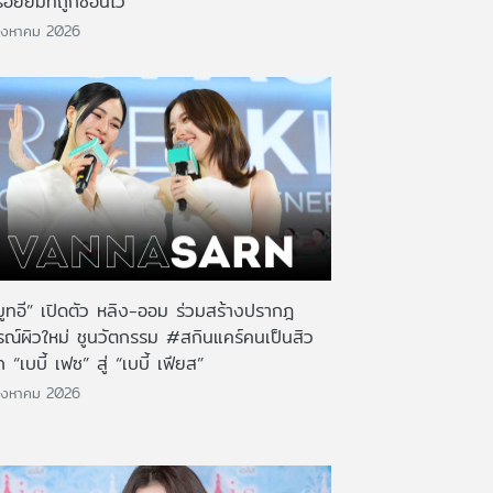
รอยยิ้มที่ถูกซ่อนไว้
ิงหาคม 2026
มูทอี” เปิดตัว หลิง-ออม ร่วมสร้างปรากฎ
รณ์ผิวใหม่ ชูนวัตกรรม #สกินแคร์คนเป็นสิว
 “เบบี้ เฟซ” สู่ “เบบี้ เฟียส”
ิงหาคม 2026