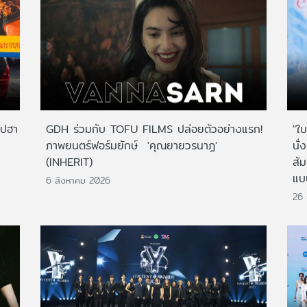
ไปฮา
GDH ร่วมกับ TOFU FILMS ปล่อยตัวอย่างแรก!
"ใบ
ภาพยนตร์ฟอร์มยักษ์ 'คุณยายวรนาฏ'
นั่
(INHERIT)
สั
แบ
6 สิงหาคม 2026
26