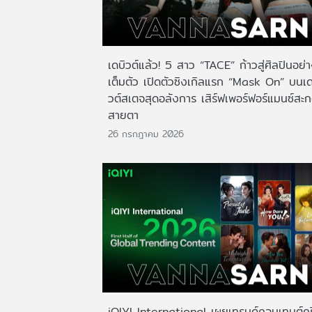
เดบิวต์แล้ว! 5 สาว “TACE” ก้าวสู่ศิลปินอย่
เต็มตัว เปิดตัวซิงเกิลแรก “Mask On” บนเด
วต์สเตจสุดอลังการ เสิร์ฟเพอร์ฟอร์แมนซ์สะ
สายตา
26 กรกฎาคม 2026
iQIYI International เผยเทรนด์คอนเทนต์ครึ