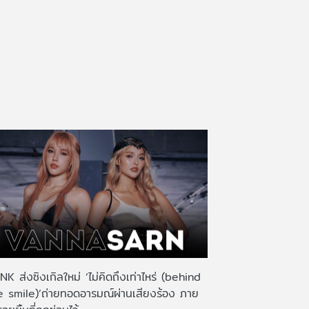
K ส่งซิงเกิลใหม่ ‘ไม่คิดถึงเท่าไหร่ (behind
e smile)’ถ่ายทอดอารมณ์ผ่านเสียงร้อง ภาย