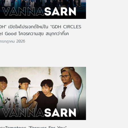
DH" เปิดโผโปรเจกต์ใหม่ใน "GDH CIRCLES
el Good โคจรความสุข สนุกกว่าที่เค
 กรกฎาคม 2026
icyTomatoes-"Forever For You"