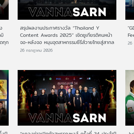
าง
สรุปผลงานประกาศรางวัล “Thailand Y
"G
บิ
Content Awards 2025” เชิดชูเกียรติคนหน้า
Fe
กดทุก
จอ-หลังจอ หนุนอุตสาหกรรมซีรีส์วายไทยสู่สากล
26
26 กรกฎาคม 2026
่งปี
“แถลงข่าวเปิดตัวสุพรรณหงส์ ครั้งที่ 34 ประจำปี
Ju