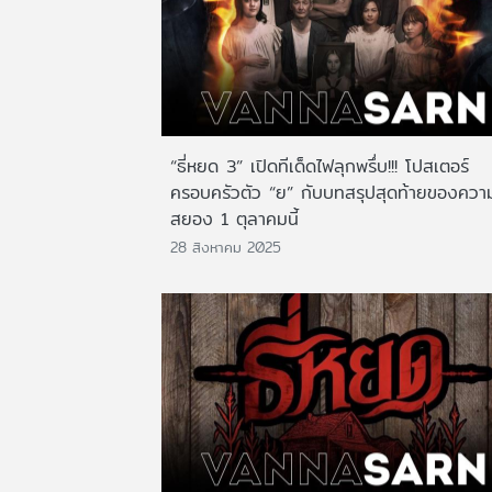
“ธี่หยด 3” เปิดทีเด็ดไฟลุกพรึ่บ!!! โปสเตอร์
ครอบครัวตัว “ย” กับบทสรุปสุดท้ายของควา
สยอง 1 ตุลาคมนี้
28 สิงหาคม 2025