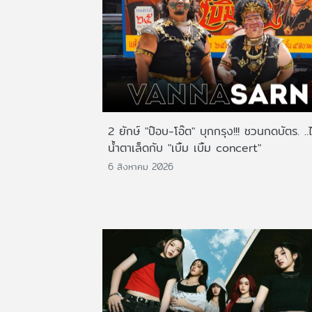
2 ยักษ์ "ป๊อบ-โอ๊ต" บุกกรุง!!! ชวนกดบัตร. ..
น้ำตาเล็ดกับ "เบิ้ม เบิ้ม concert"
6 สิงหาคม 2026