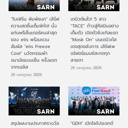
"ใบเฟิร์น พิมพ์ชนก" เสิร์ฟ
เดบิวต์แล้ว! 5 สาว
ความสดชื่นเต็มพิกัด! นั่ง
“TACE” ก้าวสู่ศิลปินอย่าง
แท่นพรีเซ็นเตอร์คนล่าสุด
เต็มตัว เปิดตัวซิงเกิลแรก
ของ elis พร้อมชวน
“Mask On” บนเดบิวต์ส
สัมผัส "elis Freeze
เตจสุดอลังการ เสิร์ฟเพ
Cool" นวัตกรรมผ้า
อร์ฟอร์แมนซ์สะกดทุก
อนามัยแบบเย็น ครั้งแรก
สายตา
จากเอลิส
26 กรกฎาคม 2026
26 กรกฎาคม 2026
สรุปผลงานประกาศรางวัล
"GDH" เปิดโผโปรเจกต์