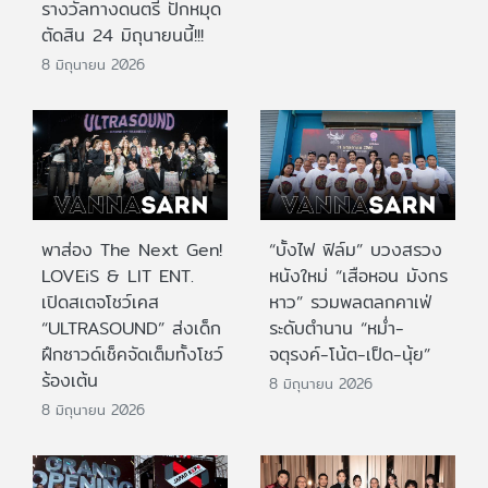
รางวัลทางดนตรี ปักหมุด
ตัดสิน 24 มิถุนายนนี้!!!
8 มิถุนายน 2026
พาส่อง The Next Gen!
“บั้งไฟ ฟิล์ม” บวงสรวง
LOVEiS & LIT ENT.
หนังใหม่ “เสือหอน มังกร
เปิดสเตจโชว์เคส
หาว” รวมพลตลกคาเฟ่
“ULTRASOUND” ส่งเด็ก
ระดับตำนาน “หม่ำ-
ฝึกซาวด์เช็คจัดเต็มทั้งโชว์
จตุรงค์-โน้ต-เป็ด-นุ้ย”
ร้องเต้น
8 มิถุนายน 2026
8 มิถุนายน 2026