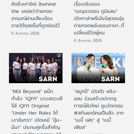
คิดถึงเท่าไหร่ (behind
เรื่องจริงของ
the smile)’ถ่ายทอด
"เบญจวรรณ ภูมิแสน"
อารมณ์ผ่านเสียงร้อง
เปิดกาล่าพรีเมียร์สุดอบอุ่น
ภายใต้รอยยิ้มที่ถูกซ่อนไว้
ถ่ายทอดพลังของภาษา...ที่
เปลี่ยนชีวิตผู้คน
6 สิงหาคม 2026
6 สิงหาคม 2026
"MGI Beyond" ผนึก
“สมูทอี” เปิดตัว หลิง-
กำลัง "iQIYI" บวงสรวงซี
ออม ร่วมสร้างปรากฎ
รีส์ iQIYI Original
การณ์ผิวใหม่ ชูนวัตกรรม
"Under Her Rules ใต้
#สกินแคร์คนเป็นสิว จาก
เงาจันทรา" เปิดเคมี "อุ้ม–
“เบบี้ เฟซ” สู่ “เบบี้
มีนา" ประกบคู่ครั้งสำคัญ
เฟียส”