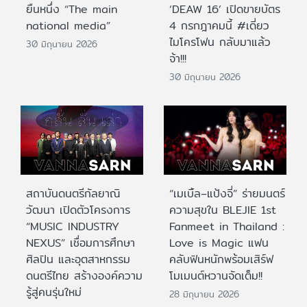
ยืนหนึ่ง “The main
‘DEAW 16’ เปิดขายบัตร
national media”
4 กรกฎาคมนี้ #เดี่ยว
ไมโครโฟน กลับมาแล้ว
30 มิถุนายน 2026
จ้า!!!
30 มิถุนายน 2026
สถาบันดนตรีกัลยาณิ
“เมเบิ้ล–แป้งจี่” ร่ายมนตร์
วัฒนา เปิดตัวโครงการ
ความสุขใน BLEJIE 1st
“MUSIC INDUSTRY
Fanmeet in Thailand :
NEXUS” เชื่อมการศึกษา
Love is Magic แฟน
ศิลปิน และอุตสาหกรรม
คลับฟินหนักพร้อมเสิร์ฟ
ดนตรีไทย สร้างองค์ความ
โมเมนต์หวานจัดเต็ม!!
รู้สู่คนรุ่นใหม่
28 มิถุนายน 2026