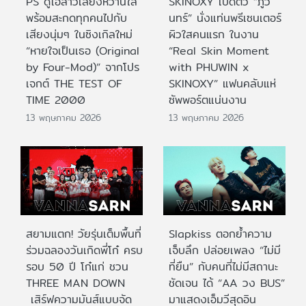
PS ดูโอ้สาวเสียงหวานใส
SKINOXY เปิดตัว “ภูวิ
พร้อมสะกดทุกคนไปกับ
นทร์” นั่งแท่นพรีเซนเตอร์
เสียงนุ่มๆ ในซิงเกิลใหม่
ผิวใสคนแรก ในงาน
“หายใจเป็นเธอ (Original
“Real Skin Moment
by Four-Mod)” จากโปร
with PHUWIN x
เจกต์ THE TEST OF
SKINOXY” แฟนคลับแห่
TIME 2000
ซัพพอร์ตแน่นงาน
13 พฤษภาคม 2026
13 พฤษภาคม 2026
สยามแตก! วัยรุ่นเต็มพื้นที่
Slapkiss ตอกย้ำความ
ร่วมฉลองวันเกิดพี่โก๋ ครบ
เจ็บลึก ปล่อยเพลง “ไม่มี
รอบ 50 ปี โก๋แก่ ชวน
ที่ยืน” กับคนที่ไม่มีสถานะ
THREE MAN DOWN
ชัดเจน ได้ “AA วง BUS”
เสิร์ฟความมันส์แบบจัด
มาแสดงเอ็มวีสุดอิน