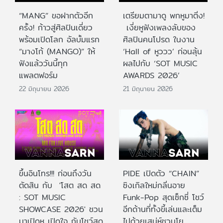
“MANG” ขอฝากตัวอีก
เตรียมตามาดู พกหูมาติ่ง!
ครั้ง! ก้าวสู่ศิลปินเดี่ยว
เงี่ยหูฟังเพลงลับของ
พร้อมเปิดโลก อัลบั้มแรก
ศิลปินคนโปรด ในงาน
“มางโก้ (MANGO)” ให้
‘Hall of หูววว’ ก่อนลุ้น
ฟังแล้ววันนี้ทุก
ผลไปกับ ‘SOT MUSIC
แพลตฟอร์ม
AWARDS 2026’
22 มิถุนายน 2026
21 มิถุนายน 2026
ขึ้นอินโทร!!! ก่อนถึงวัน
PIDE เปิดตัว “CHAIN”
ตัดสิน กับ 'โสต สด สด
ซิงเกิลใหม่กลิ่นอาย
: SOT MUSIC
Funk-Pop สุดเซ็กซี่ โชว์
SHOWCASE 2026' ชวน
อีกด้านที่ทั้งขี้เล่นและเต็ม
มาเปิดหู เปิดใจ กับโชว์สด
ไปด้วยเสน่ห์ชวนโย