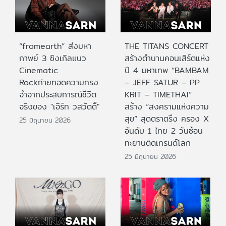
“fromearth” ส่งมหา
THE TITANS CONCERT
กาพย์ 3 ซิงเกิลแนว
สร้างตำนานคอนเสิร์ตแห่ง
Cinematic
ปี 4 มหาเทพ “BAMBAM
Rockถ่ายทอดความทรง
– JEFF SATUR – PP
จำจากประสบการณ์ชีวิต
KRIT – TIMETHAI”
จริงของ "เอิร์ท วสวัตติ์"
สร้าง “สงครามแห่งความ
สุข” สุดตราตรึง ครอง X
25 มิถุนายน 2026
อันดับ 1 ไทย 2 วันซ้อน
ทะยานติดเทรนด์โลก
25 มิถุนายน 2026