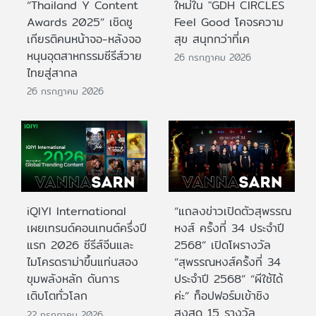
“Thailand Y Content
ใหม่ใน "GDH CIRCLES
Awards 2025” เชิดชู
Feel Good โคจรความ
เกียรติคนหน้าจอ-หลังจอ
สุข สนุกกว่าที่เค
หนุนอุตสาหกรรมซีรีส์วาย
26 กรกฎาคม 2026
ไทยสู่สากล
26 กรกฎาคม 2026
iQIYI International
“แถลงข่าวเปิดตัวสุพรรณ
เผยเทรนด์คอนเทนต์ครึ่งปี
หงส์ ครั้งที่ 34 ประจำปี
แรก 2026 ซีรีส์จีนและ
2568” เปิดโผรางวัล
ไมโครดราม่าขึ้นแท่นสอง
“สุพรรณหงส์ครั้งที่ 34
ขุมพลังหลัก ดันการ
ประจำปี 2568” “ผีใช้ได้
เติบโตทั่วโลก
ค่ะ” ท็อปฟอร์มเข้าชิง
สูงสุด 15 รางวัล
22 กรกฎาคม 2026