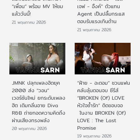
“เพื่อน” พร้อม MV ให้ชม
เจฟ - อิ้งค์” ตัวแทน
แล้ววันนี้!
Agent เป็นปลื้มกระแส
ตอบรับแรงเกินต้าน
21 พฤษภาคม 2026
21 พฤษภาคม 2026
JMNK ปลุกเพลงฮิตยุค
“ฝ้าย - อะตอม” ชวนแฟน
2000 ส่ง “วอน”
คลับลุ้นตอนจบ ซีรีส์
เวอร์ชันใหม่ ยกระดับเพลง
“BROKEN (Of) LOVE
ฮิต เติมกลิ่นอาย Diva
หัวใจช้ำรัก” ติดขอบจอ
R&B ถ่ายทอดความคิดถึง
ในงาน BROKEN (Of)
ผ่านเสียงทรงพลัง
LOVE : The Last
Promise
20 พฤษภาคม 2026
19 พฤษภาคม 2026