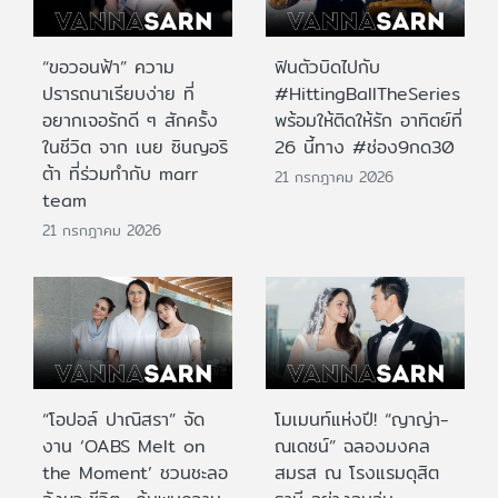
“ขอวอนฟ้า” ความ
ฟินตัวบิดไปกับ
ปรารถนาเรียบง่าย ที่
#HittingBallTheSeries
อยากเจอรักดี ๆ สักครั้ง
พร้อมให้ติดให้รัก อาทิตย์ที่
ในชีวิต จาก เนย ซินญอริ
26 นี้ทาง #ช่อง9กด30
ต้า ที่ร่วมทำกับ marr
21 กรกฎาคม 2026
team
21 กรกฎาคม 2026
“โอปอล์ ปาณิสรา” จัด
โมเมนท์แห่งปี! “ญาญ่า-
งาน ‘OABS Melt on
ณเดชน์” ฉลองมงคล
the Moment’ ชวนชะลอ
สมรส ณ โรงแรมดุสิต