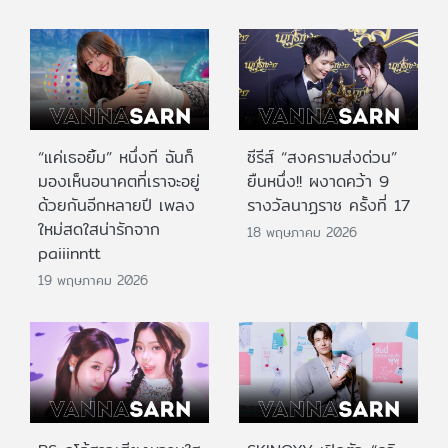
“แค่เธอยิ้ม” หนึ่งที ฉันก็
ซีรีส์ “สงครามส่งด่วน”
มองเห็นอนาคตที่เราจะอยู่
ยืนหนึ่ง!! ผงาดคว้า 9
ด้วยกันอีกหลายปี เพลง
รางวัลนาฏราช ครั้งที่ 17
ใหม่สดใสน่ารักจาก
18 พฤษภาคม 2026
paiiinntt
19 พฤษภาคม 2026