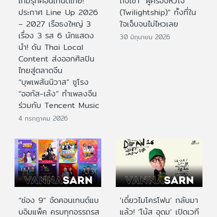
เกมรุกคอนเทนต์ไทย!
ถึงเขา “ผู้ครองหัวใจ
ประกาศ Line Up 2026
(Twilightship)” ทั้งที่ใน
– 2027 เรือธงใหญ่ 3
ใจเจ็บจนไม่ไหวเลย
เรื่อง 3 รส 6 นักแสดง
30 มิถุนายน 2026
นำ! ดัน Thai Local
Content ส่งออกศิลปิน
ไทยสู่ตลาดจีน
“บุพเพสันนิวาส” ชูโรง
“ออกัส-เล้ง” ทำเพลงจีน
ร่วมกับ Tencent Music
4 กรกฎาคม 2026
“ช่อง 9” จัดคอนเทนต์แบ
‘เดี่ยวไมโครโฟน’ กลับมา
บอิมแพ็ค ครบทุกอรรถรส
แล้ว! ‘โน้ส อุดม’ เปิดเวที