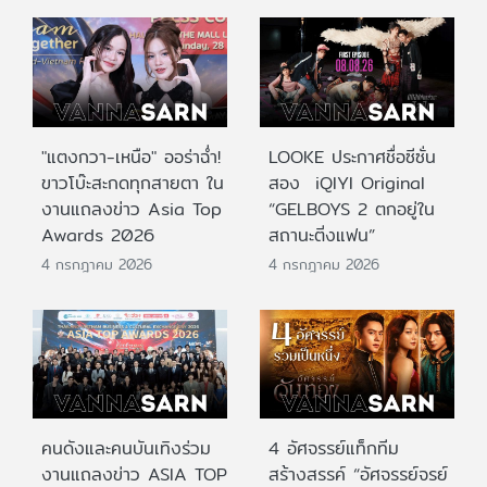
"แตงกวา-เหนือ" ออร่าฉ่ำ!
LOOKE ประกาศชื่อซีซั่น
ขาวโบ๊ะสะกดทุกสายตา ใน
สอง iQIYI Original
งานแถลงข่าว Asia Top
“GELBOYS 2 ตกอยู่ใน
Awards 2026
สถานะติ่งแฟน”
4 กรกฎาคม 2026
4 กรกฎาคม 2026
คนดังและคนบันเทิงร่วม
4 อัศจรรย์แท็กทีม
งานแถลงข่าว ASIA TOP
สร้างสรรค์ “อัศจรรย์จรย์