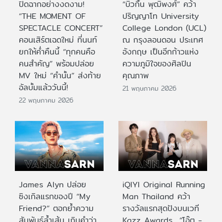
ปิดฉากอย่างงดงาม!
“บิวกิ้น พุฒิพงศ์” คว้า
“THE MOMENT OF
ปริญญาโท University
SPECTACLE CONCERT”
College London (UCL)
คอนเสิร์ตเฉดใหม่ ที่นนท์
ณ กรุงลอนดอน ประเทศ
ยกให้ค่ำคืนนี้ “ทุกคนคือ
อังกฤษ เป็นอีกก้าวแห่ง
คนสำคัญ” พร้อมปล่อย
ความภูมิใจของศิลปิน
MV ใหม่ “คำนั้น” ส่งท้าย
คุณภาพ
อัลบั้มแล้ววันนี้!
21 พฤษภาคม 2026
22 พฤษภาคม 2026
James Alyn ปล่อย
iQIYI Original Running
ซิงเกิลแรกของปี “My
Man Thailand คว้า
Friend?” ตอกย้ำความ
รางวัลแรกสุดปังบนเวที
สัมพันธ์ล้ำเส้น เกินคำว่า
Kazz Awards “โอ๊ต -