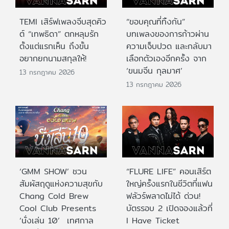
TEMI เสิร์ฟเพลงจีบสุดคิว
“ขอบคุณที่ทิ้งกัน”
ต์ “เทพธิดา” ตกหลุมรัก
บทเพลงของการก้าวผ่าน
ตั้งแต่แรกเห็น ถึงขั้น
ความเจ็บปวด และกลับมา
อยากยกนามสกุลให้!
เลือกตัวเองอีกครั้ง จาก
‘ขนมจีน กุลมาศ’
13 กรกฎาคม 2026
13 กรกฎาคม 2026
‘GMM SHOW’ ชวน
“FLURE LIFE” คอนเสิร์ต
สัมผัสฤดูแห่งความสุขกับ
ใหญ่ครั้งแรกในชีวิตที่แฟน
Chang Cold Brew
ฟลัวร์พลาดไม่ได้ ด่วน!
Cool Club Presents
บัตรรอบ 2 เปิดจองแล้วที่
‘นั่งเล่น 10’ เทศกาล
I Have Ticket