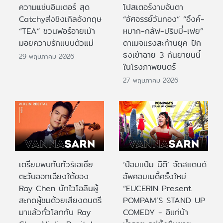
ความแซ่บอินเตอร์ สุด
โปสเตอร์งามจับตา
Catchyส่งซิงเกิลอังกฤษ
“อัศจรรย์วันทอง” “อิ้งค์-
“TEA” ชวนฟอร์อายเม้า
หมาก-กลัฟ-ปริมมี่-เฟย”
มอยความรักแบบตัวแม่
ดาเมจแรงสะท้านยุค ปัก
ธงเข้าฉาย 3 กันยายนนี้
29 พฤษภาคม 2026
ในโรงภาพยนตร์
27 พฤษภาคม 2026
เตรียมพบกับทัวร์เอเชีย
‘ป๋อมแป๋ม นิติ’ จัดสแตนด์
ตะวันออกเฉียงใต้ของ
อัพคอมเมดี้ครั้งใหม่
Ray Chen นักไวโอลินผู้
“EUCERIN Present
สะกดผู้ชมด้วยเสียงดนตรี
POMPAM’S STAND UP
มาแล้วทั่วโลกกับ Ray
COMEDY - อิแก่บ้า