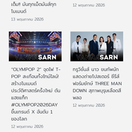
เต็ม!! มันทุกเม็ดมันส์ทุก
12 พฤษภาคม 2026
โมเมนต์
13 พฤษภาคม 2026
“OLYMPOP 2” จุดไฟ T-
ทรูวิชั่นส์ นาว ขนทัพนัก
POP สะเทือนทั้งไทม์ไลน์!
แสดงถ่ายโปสเตอร์ ซีรีส์
สร้างโมเมนต์
ฟอร์มยักษ์ THREE MAN
ประวัติศาสตร์ครั้งใหม่ ดัน
DOWN สุภาพบุรุษเลือดสี
แฮชแท็ก
พลอ
#OLYMPOP2026DAY
12 พฤษภาคม 2026
ขึ้นเทรนด์ X อันดับ 1
ของโลก
12 พฤษภาคม 2026