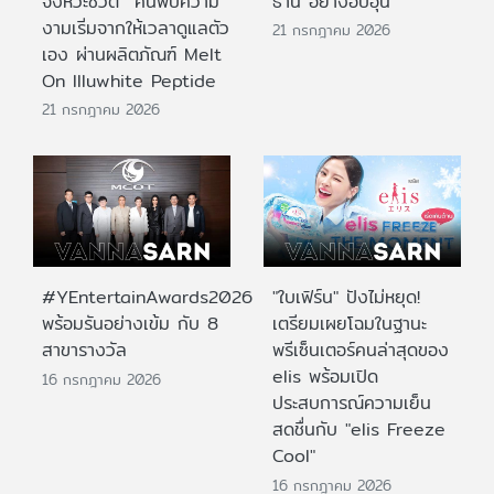
จังหวะชีวิต ค้นพบความ
ธานี อย่างอบอุ่น
งามเริ่มจากให้เวลาดูแลตัว
21 กรกฎาคม 2026
เอง ผ่านผลิตภัณฑ์ Melt
On Illuwhite Peptide
21 กรกฎาคม 2026
#YEntertainAwards2026
"ใบเฟิร์น" ปังไม่หยุด!
พร้อมรันอย่างเข้ม กับ 8
เตรียมเผยโฉมในฐานะ
สาขารางวัล
พรีเซ็นเตอร์คนล่าสุดของ
elis พร้อมเปิด
16 กรกฎาคม 2026
ประสบการณ์ความเย็น
สดชื่นกับ "elis Freeze
Cool"
16 กรกฎาคม 2026