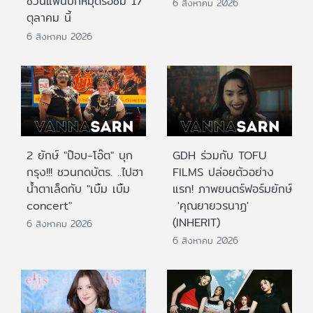
ชวนแฟนปักหมุดรอชม 17
6 สิงหาคม 2026
ตุลาคม นี้
6 สิงหาคม 2026
2 ยักษ์ "ป๊อบ-โอ๊ต" บุก
GDH ร่วมกับ TOFU
กรุง!!! ชวนกดบัตร. ..ไปฮา
FILMS ปล่อยตัวอย่าง
น้ำตาเล็ดกับ "เบิ้ม เบิ้ม
แรก! ภาพยนตร์ฟอร์มยักษ์
concert"
'คุณยายวรนาฏ'
(INHERIT)
6 สิงหาคม 2026
6 สิงหาคม 2026