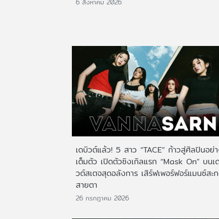
6 สิงหาคม 2026
เดบิวต์แล้ว! 5 สาว “TACE” ก้าวสู่ศิลปินอย่
เต็มตัว เปิดตัวซิงเกิลแรก “Mask On” บนเด
วต์สเตจสุดอลังการ เสิร์ฟเพอร์ฟอร์แมนซ์สะ
สายตา
26 กรกฎาคม 2026