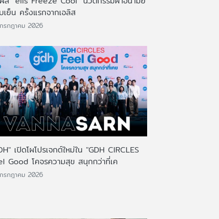
มผัส "elis Freeze Cool" นวัตกรรมผ้าอนามัย
บเย็น ครั้งแรกจากเอลิส
 กรกฎาคม 2026
DH" เปิดโผโปรเจกต์ใหม่ใน "GDH CIRCLES
el Good โคจรความสุข สนุกกว่าที่เค
 กรกฎาคม 2026