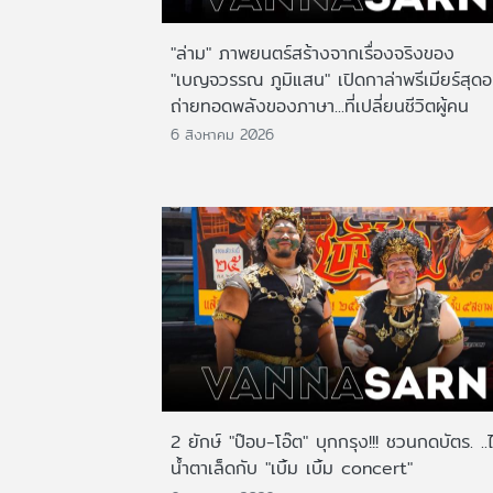
"ล่าม" ภาพยนตร์สร้างจากเรื่องจริงของ
"เบญจวรรณ ภูมิแสน" เปิดกาล่าพรีเมียร์สุดอ
ถ่ายทอดพลังของภาษา...ที่เปลี่ยนชีวิตผู้คน
6 สิงหาคม 2026
2 ยักษ์ "ป๊อบ-โอ๊ต" บุกกรุง!!! ชวนกดบัตร. ..
น้ำตาเล็ดกับ "เบิ้ม เบิ้ม concert"