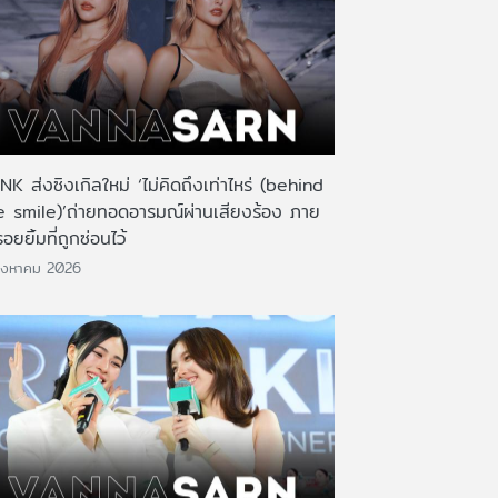
K ส่งซิงเกิลใหม่ ‘ไม่คิดถึงเท่าไหร่ (behind
e smile)’ถ่ายทอดอารมณ์ผ่านเสียงร้อง ภาย
รอยยิ้มที่ถูกซ่อนไว้
ิงหาคม 2026