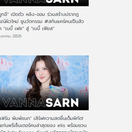
มูทอี” เปิดตัว หลิง-ออม ร่วมสร้างปรากฎ
รณ์ผิวใหม่ ชูนวัตกรรม #สกินแคร์คนเป็นสิว
 “เบบี้ เฟซ” สู่ “เบบี้ เฟียส”
ิงหาคม 2026
เฟิร์น พิมพ์ชนก" เสิร์ฟความสดชื่นเต็มพิกัด!
งแท่นพรีเซ็นเตอร์คนล่าสุดของ elis พร้อมชวน