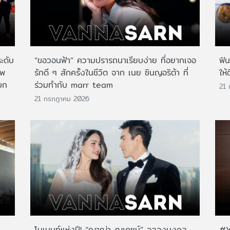
ระดับ
“ขอวอนฟ้า” ความปรารถนาเรียบง่าย ที่อยากเจอ
ฟิ
าพ
รักดี ๆ สักครั้งในชีวิต จาก เนย ซินญอริต้า ที่
ให้
บก
ร่วมทำกับ marr team
21
21 กรกฎาคม 2026
โมเมนท์แห่งปี! “ญาญ่า-ณเดชน์” ฉลองมงคล
#Y