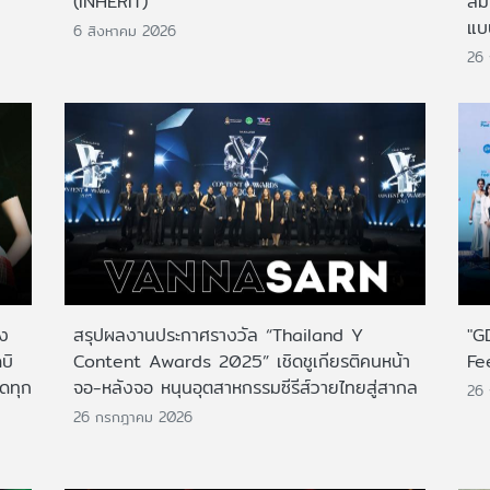
(INHERIT)
สั
แบ
6 สิงหาคม 2026
26
าง
สรุปผลงานประกาศรางวัล “Thailand Y
"G
บิ
Content Awards 2025” เชิดชูเกียรติคนหน้า
Fe
กดทุก
จอ-หลังจอ หนุนอุตสาหกรรมซีรีส์วายไทยสู่สากล
26
26 กรกฎาคม 2026