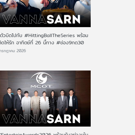
นตัวบิดไปกับ #HittingBallTheSeries พร้อม
ติดให้รัก อาทิตย์ที่ 26 นี้ทาง #ช่อง9กด30
 กรกฎาคม 2026
EntertainAwards2026 พร้อมรันอย่างเข้ม