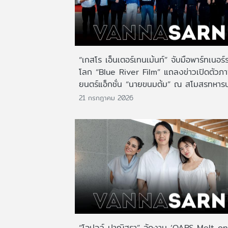
“เกสโร เอ็นเตอร์เทนเม้นท์” จับมือพาร์ทเนอร์
โลก “Blue River Film” แถลงข่าวเปิดตัวภ
ยนตร์แอ็กชั่น “นายขนมต้ม” ณ สโมสรทหาร
21 กรกฎาคม 2026
“โอปอล์ ปาณิสรา” จัดงาน ‘OABS Melt on