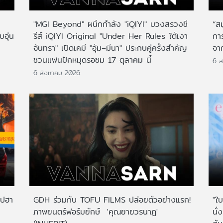
"MGI Beyond" ผนึกกำลัง "iQIYI" บวงสรวงซี
“ส
บอุ่น
รีส์ iQIYI Original "Under Her Rules ใต้เงา
กา
จันทรา" เปิดเคมี "อุ้ม–มีนา" ประกบคู่ครั้งสำคัญ
จาก
ชวนแฟนปักหมุดรอชม 17 ตุลาคม นี้
6 ส
6 สิงหาคม 2026
ไปฮา
GDH ร่วมกับ TOFU FILMS ปล่อยตัวอย่างแรก!
"ใบ
ภาพยนตร์ฟอร์มยักษ์ 'คุณยายวรนาฏ'
นั่