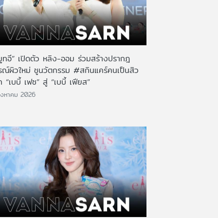
มูทอี” เปิดตัว หลิง-ออม ร่วมสร้างปรากฎ
รณ์ผิวใหม่ ชูนวัตกรรม #สกินแคร์คนเป็นสิว
 “เบบี้ เฟซ” สู่ “เบบี้ เฟียส”
ิงหาคม 2026