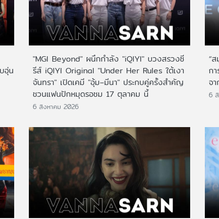
"MGI Beyond" ผนึกกำลัง "iQIYI" บวงสรวงซี
“ส
บอุ่น
รีส์ iQIYI Original "Under Her Rules ใต้เงา
กา
จันทรา" เปิดเคมี "อุ้ม–มีนา" ประกบคู่ครั้งสำคัญ
จาก
ชวนแฟนปักหมุดรอชม 17 ตุลาคม นี้
6 ส
6 สิงหาคม 2026