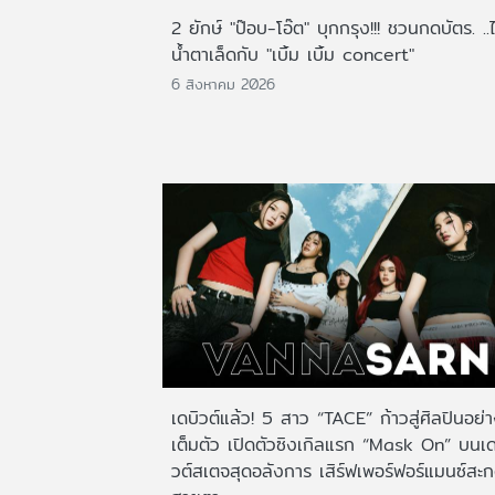
2 ยักษ์ "ป๊อบ-โอ๊ต" บุกกรุง!!! ชวนกดบัตร. ..
น้ำตาเล็ดกับ "เบิ้ม เบิ้ม concert"
6 สิงหาคม 2026
เดบิวต์แล้ว! 5 สาว “TACE” ก้าวสู่ศิลปินอย่
เต็มตัว เปิดตัวซิงเกิลแรก “Mask On” บนเด
วต์สเตจสุดอลังการ เสิร์ฟเพอร์ฟอร์แมนซ์สะ