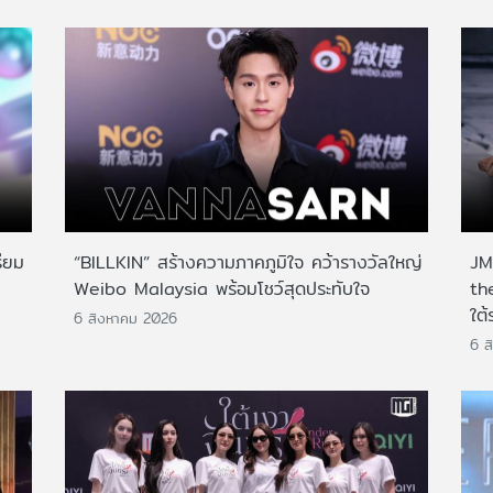
ียม
“BILLKIN” สร้างความภาคภูมิใจ คว้ารางวัลใหญ่
JMN
Weibo Malaysia พร้อมโชว์สุดประทับใจ
th
ใต้
6 สิงหาคม 2026
6 ส