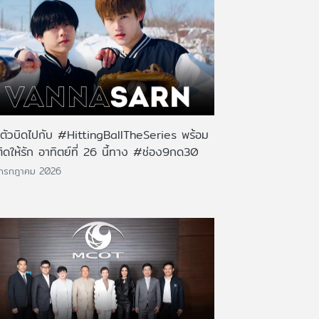
นตัวบิดไปกับ #HittingBallTheSeries พร้อม
ติดให้รัก อาทิตย์ที่ 26 นี้ทาง #ช่อง9กด30
 กรกฎาคม 2026