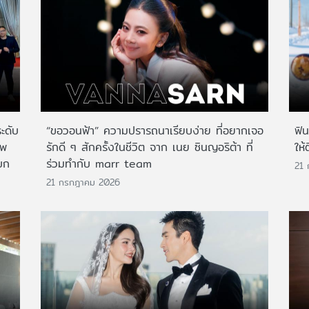
ระดับ
“ขอวอนฟ้า” ความปรารถนาเรียบง่าย ที่อยากเจอ
ฟิ
าพ
รักดี ๆ สักครั้งในชีวิต จาก เนย ซินญอริต้า ที่
ให้
บก
ร่วมทำกับ marr team
21
21 กรกฎาคม 2026