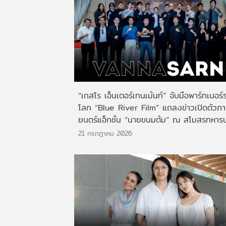
“เกสโร เอ็นเตอร์เทนเม้นท์” จับมือพาร์ทเนอร์
โลก “Blue River Film” แถลงข่าวเปิดตัวภ
ยนตร์แอ็กชั่น “นายขนมต้ม” ณ สโมสรทหาร
21 กรกฎาคม 2026