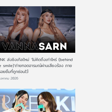
K ส่งซิงเกิลใหม่ ‘ไม่คิดถึงเท่าไหร่ (behind
e smile)’ถ่ายทอดอารมณ์ผ่านเสียงร้อง ภาย
รอยยิ้มที่ถูกซ่อนไว้
ิงหาคม 2026