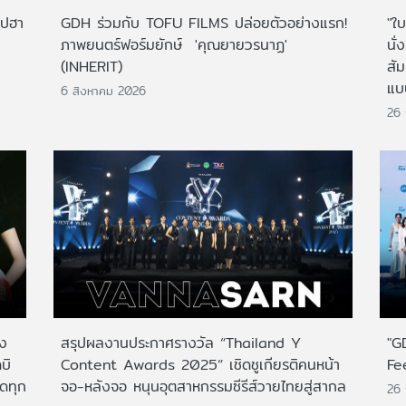
ไปฮา
GDH ร่วมกับ TOFU FILMS ปล่อยตัวอย่างแรก!
"ใบ
ภาพยนตร์ฟอร์มยักษ์ 'คุณยายวรนาฏ'
นั่
(INHERIT)
สั
แบ
6 สิงหาคม 2026
26
าง
สรุปผลงานประกาศรางวัล “Thailand Y
"G
บิ
Content Awards 2025” เชิดชูเกียรติคนหน้า
Fe
กดทุก
จอ-หลังจอ หนุนอุตสาหกรรมซีรีส์วายไทยสู่สากล
26