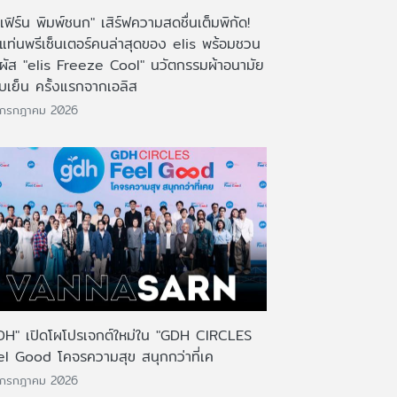
เฟิร์น พิมพ์ชนก" เสิร์ฟความสดชื่นเต็มพิกัด!
งแท่นพรีเซ็นเตอร์คนล่าสุดของ elis พร้อมชวน
มผัส "elis Freeze Cool" นวัตกรรมผ้าอนามัย
บเย็น ครั้งแรกจากเอลิส
 กรกฎาคม 2026
DH" เปิดโผโปรเจกต์ใหม่ใน "GDH CIRCLES
el Good โคจรความสุข สนุกกว่าที่เค
 กรกฎาคม 2026