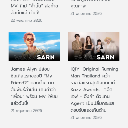
MV ใหม่ “คำนั้น” ส่งท้าย
คุณภาพ
อัลบั้มแล้ววันนี้!
21 พฤษภาคม 2026
22 พฤษภาคม 2026
James Alyn ปล่อย
iQIYI Original Running
ซิงเกิลแรกของปี “My
Man Thailand คว้า
Friend?” ตอกย้ำความ
รางวัลแรกสุดปังบนเวที
สัมพันธ์ล้ำเส้น เกินคำว่า
Kazz Awards “โอ๊ต -
“เพื่อน” พร้อม MV ให้ชม
เจฟ - อิ้งค์” ตัวแทน
แล้ววันนี้!
Agent เป็นปลื้มกระแส
ตอบรับแรงเกินต้าน
21 พฤษภาคม 2026
21 พฤษภาคม 2026