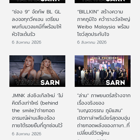
“ช่อง 9” จัดทัพ BL GL
“BILLKIN” สร้างความ
ลงจอทุกวีคเอน เตรียม
ภาคภูมิใจ คว้ารางวัลใหญ่
พบกับมวลเคมีที่พร้อมให้
Weibo Malaysia พร้อม
หัวใจเต้นรัว
โชว์สุดประทับใจ
6 สิงหาคม 2026
6 สิงหาคม 2026
JMNK ส่งซิงเกิลใหม่ ‘ไม่
"ล่าม" ภาพยนตร์สร้างจาก
คิดถึงเท่าไหร่ (behind
เรื่องจริงของ
the smile)’ถ่ายทอด
"เบญจวรรณ ภูมิแสน"
อารมณ์ผ่านเสียงร้อง
เปิดกาล่าพรีเมียร์สุดอบอุ่น
ภายใต้รอยยิ้มที่ถูกซ่อนไว้
ถ่ายทอดพลังของภาษา...ที่
เปลี่ยนชีวิตผู้คน
6 สิงหาคม 2026