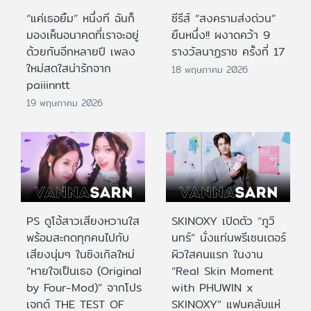
“แค่เธอยิ้ม” หนึ่งที ฉันก็
ซีรีส์ “สงครามส่งด่วน”
มองเห็นอนาคตที่เราจะอยู่
ยืนหนึ่ง!! ผงาดคว้า 9
ด้วยกันอีกหลายปี เพลง
รางวัลนาฏราช ครั้งที่ 17
ใหม่สดใสน่ารักจาก
18 พฤษภาคม 2026
paiiinntt
19 พฤษภาคม 2026
PS ดูโอ้สาวเสียงหวานใส
SKINOXY เปิดตัว “ภูวิ
พร้อมสะกดทุกคนไปกับ
นทร์” นั่งแท่นพรีเซนเตอร์
เสียงนุ่มๆ ในซิงเกิลใหม่
ผิวใสคนแรก ในงาน
“หายใจเป็นเธอ (Original
“Real Skin Moment
by Four-Mod)” จากโปร
with PHUWIN x
เจกต์ THE TEST OF
SKINOXY” แฟนคลับแห่