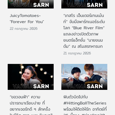
JuicyTomatoes-
“เกสโร เอ็นเตอร์เทนเม้น
"Forever For You"
ท์” จับมือพาร์ทเนอร์ระดับ
โลก “Blue River Film”
22 กรกฎาคม 2026
แถลงข่าวเปิดตัวภาพ
ยนตร์แอ็กชั่น “นายขนม
ต้ม” ณ สโมสรทหารบก
21 กรกฎาคม 2026
“ขอวอนฟ้า” ความ
ฟินตัวบิดไปกับ
ปรารถนาเรียบง่าย ที่
#HittingBallTheSeries
อยากเจอรักดี ๆ สักครั้ง
พร้อมให้ติดให้รัก อาทิตย์ที่