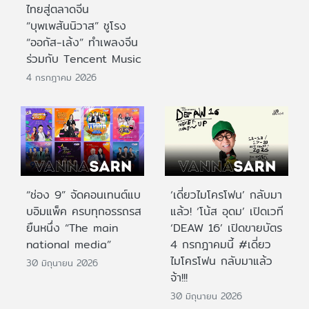
ไทยสู่ตลาดจีน
“บุพเพสันนิวาส” ชูโรง
“ออกัส-เล้ง” ทำเพลงจีน
ร่วมกับ Tencent Music
4 กรกฎาคม 2026
“ช่อง 9” จัดคอนเทนต์แบ
‘เดี่ยวไมโครโฟน’ กลับมา
บอิมแพ็ค ครบทุกอรรถรส
แล้ว! ‘โน้ส อุดม’ เปิดเวที
ยืนหนึ่ง “The main
‘DEAW 16’ เปิดขายบัตร
national media”
4 กรกฎาคมนี้ #เดี่ยว
ไมโครโฟน กลับมาแล้ว
30 มิถุนายน 2026
จ้า!!!
30 มิถุนายน 2026