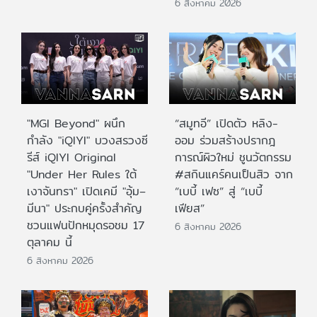
6 สิงหาคม 2026
"MGI Beyond" ผนึก
“สมูทอี” เปิดตัว หลิง-
กำลัง "iQIYI" บวงสรวงซี
ออม ร่วมสร้างปรากฎ
รีส์ iQIYI Original
การณ์ผิวใหม่ ชูนวัตกรรม
"Under Her Rules ใต้
#สกินแคร์คนเป็นสิว จาก
เงาจันทรา" เปิดเคมี "อุ้ม–
“เบบี้ เฟซ” สู่ “เบบี้
มีนา" ประกบคู่ครั้งสำคัญ
เฟียส”
ชวนแฟนปักหมุดรอชม 17
6 สิงหาคม 2026
ตุลาคม นี้
6 สิงหาคม 2026