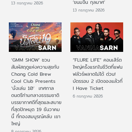
‘ขนมจีน กุลมาศ’
13 กรกฎาคม 2026
13 กรกฎาคม 2026
‘GMM SHOW’ ชวน
“FLURE LIFE” คอนเสิร์ต
สัมผัสฤดูแห่งความสุขกับ
ใหญ่ครั้งแรกในชีวิตที่แฟน
Chang Cold Brew
ฟลัวร์พลาดไม่ได้ ด่วน!
Cool Club Presents
บัตรรอบ 2 เปิดจองแล้วที่
‘นั่งเล่น 10’ เทศกาล
I Have Ticket
ดนตรีท่ามกลางธรรมชาติ
6 กรกฎาคม 2026
บรรยากาศดีที่สุดและสบาย
ที่สุดปักหมุด 19 ธันวาคม
นี้ ที่ทองสมบูรณ์คลับ เขา
ใหญ่
8 กรกฎาคม 2026