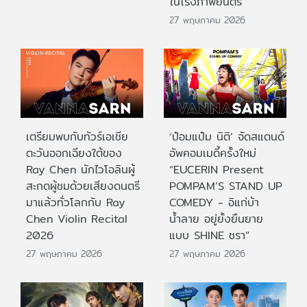
ในโรงภาพยนตร์
27 พฤษภาคม 2026
เตรียมพบกับทัวร์เอเชีย
‘ป๋อมแป๋ม นิติ’ จัดสแตนด์
ตะวันออกเฉียงใต้ของ
อัพคอมเมดี้ครั้งใหม่
Ray Chen นักไวโอลินผู้
“EUCERIN Present
สะกดผู้ชมด้วยเสียงดนตรี
POMPAM’S STAND UP
มาแล้วทั่วโลกกับ Ray
COMEDY - อิแก่บ้า
Chen Violin Recital
น้ำลาย อยู่ยั้งยืนยาย
2026
แบบ SHINE ชรา”
27 พฤษภาคม 2026
27 พฤษภาคม 2026