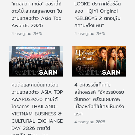
"แตงกวา-เหนือ" ออร่าฉ่ำ!
LOOKE ประกาศชื่อซีซั่น
ขาวโบ๊ะสะกดทุกสายตา ใน
สอง iQIYI Original
งานแถลงข่าว Asia Top
“GELBOYS 2 ตกอยู่ใน
Awards 2026
สถานะติ่งแฟน”
4 กรกฎาคม 2026
4 กรกฎาคม 2026
คนดังและคนบันเทิงร่วม
4 อัศจรรย์แท็กทีม
งานแถลงข่าว ASIA TOP
สร้างสรรค์ “อัศจรรย์จรย์
AWARDS2026 ภายใต้
วันทอง” พร้อมเผยภาพ
โครงการ THAILAND–
เบื้องหลังที่ไม่เคยเห็นครั้ง
VIETNAM BUSINESS &
แรก
CULTURAL EXCHANGE
4 กรกฎาคม 2026
DAY 2026 ภายใต้