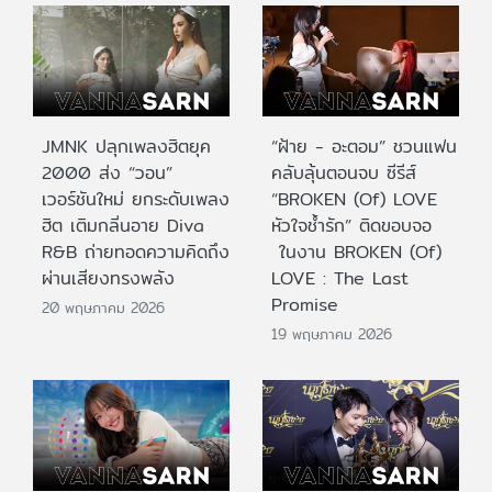
JMNK ปลุกเพลงฮิตยุค
“ฝ้าย - อะตอม” ชวนแฟน
2000 ส่ง “วอน”
คลับลุ้นตอนจบ ซีรีส์
เวอร์ชันใหม่ ยกระดับเพลง
“BROKEN (Of) LOVE
ฮิต เติมกลิ่นอาย Diva
หัวใจช้ำรัก” ติดขอบจอ
R&B ถ่ายทอดความคิดถึง
ในงาน BROKEN (Of)
ผ่านเสียงทรงพลัง
LOVE : The Last
Promise
20 พฤษภาคม 2026
19 พฤษภาคม 2026