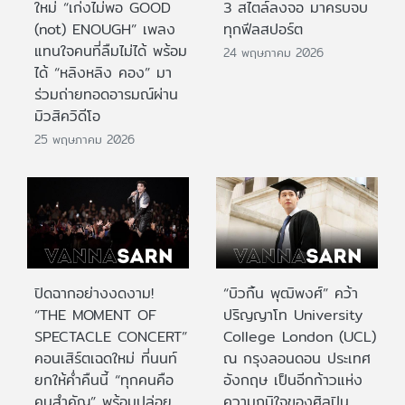
ใหม่ “เก่งไม่พอ GOOD
3 สไตล์ลงจอ มาครบจบ
(not) ENOUGH” เพลง
ทุกฟีลสปอร์ต
แทนใจคนที่ลืมไม่ได้ พร้อม
24 พฤษภาคม 2026
ได้ “หลิงหลิง คอง” มา
ร่วมถ่ายทอดอารมณ์ผ่าน
มิวสิควิดีโอ
25 พฤษภาคม 2026
ปิดฉากอย่างงดงาม!
“บิวกิ้น พุฒิพงศ์” คว้า
“THE MOMENT OF
ปริญญาโท University
SPECTACLE CONCERT”
College London (UCL)
คอนเสิร์ตเฉดใหม่ ที่นนท์
ณ กรุงลอนดอน ประเทศ
ยกให้ค่ำคืนนี้ “ทุกคนคือ
อังกฤษ เป็นอีกก้าวแห่ง
คนสำคัญ” พร้อมปล่อย
ความภูมิใจของศิลปิน