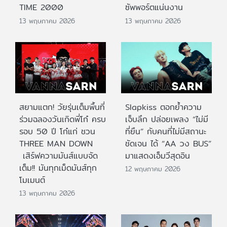
TIME 2000
ซัพพอร์ตแน่นงาน
13 พฤษภาคม 2026
13 พฤษภาคม 2026
สยามแตก! วัยรุ่นเต็มพื้นที่
Slapkiss ตอกย้ำความ
ร่วมฉลองวันเกิดพี่โก๋ ครบ
เจ็บลึก ปล่อยเพลง “ไม่มี
รอบ 50 ปี โก๋แก่ ชวน
ที่ยืน” กับคนที่ไม่มีสถานะ
THREE MAN DOWN
ชัดเจน ได้ “AA วง BUS”
เสิร์ฟความมันส์แบบจัด
มาแสดงเอ็มวีสุดอิน
เต็ม!! มันทุกเม็ดมันส์ทุก
12 พฤษภาคม 2026
โมเมนต์
13 พฤษภาคม 2026