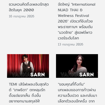
ชวนหวนคิดถึงเพลงรักสุด
จัดใหญ่ "International
ฮิตในยุค 2000
NUAD THAI &
Wellness Festival
16 กรกฎาคม 2026
2026" เปิดเวทีชิงถ้วย
พระราชทานฯ พร้อมดัน
"นวดไทย" สู่ซอฟต์พาว
เวอร์ระดับโลก
13 กรกฎาคม 2026
TEMI เสิร์ฟเพลงจีบสุดคิว
“ขอบคุณที่ทิ้งกัน”
ต์ “เทพธิดา” ตกหลุมรัก
บทเพลงของการก้าวผ่าน
ตั้งแต่แรกเห็น ถึงขั้น
ความเจ็บปวด และกลับมา
อยากยกนามสกุลให้!
เลือกตัวเองอีกครั้ง จาก