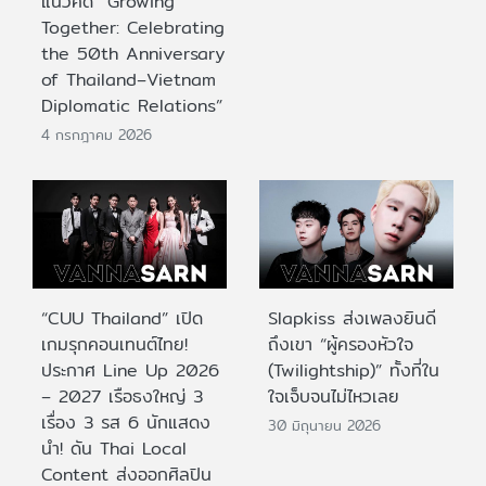
แนวคิด “Growing
Together: Celebrating
the 50th Anniversary
of Thailand–Vietnam
Diplomatic Relations”
4 กรกฎาคม 2026
“CUU Thailand” เปิด
Slapkiss ส่งเพลงยินดี
เกมรุกคอนเทนต์ไทย!
ถึงเขา “ผู้ครองหัวใจ
ประกาศ Line Up 2026
(Twilightship)” ทั้งที่ใน
– 2027 เรือธงใหญ่ 3
ใจเจ็บจนไม่ไหวเลย
เรื่อง 3 รส 6 นักแสดง
30 มิถุนายน 2026
นำ! ดัน Thai Local
Content ส่งออกศิลปิน