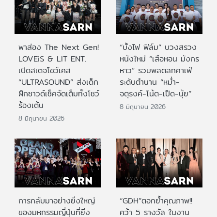
พาส่อง The Next Gen!
“บั้งไฟ ฟิล์ม” บวงสรวง
LOVEiS & LIT ENT.
หนังใหม่ “เสือหอน มังกร
เปิดสเตจโชว์เคส
หาว” รวมพลตลกคาเฟ่
“ULTRASOUND” ส่งเด็ก
ระดับตำนาน “หม่ำ-
ฝึกซาวด์เช็คจัดเต็มทั้งโชว์
จตุรงค์-โน้ต-เป็ด-นุ้ย”
ร้องเต้น
8 มิถุนายน 2026
8 มิถุนายน 2026
การกลับมาอย่างยิ่งใหญ่
“GDH”ตอกย้ำคุณภาพ!!
ของมหกรรมญี่ปุ่นที่ยิ่ง
คว้า 5 รางวัล ในงาน