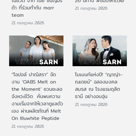
ในชีวิต จาก เนย ซินญอริ
26 นี้ทาง #ช่อง9กด30
ต้า ที่ร่วมทำกับ marr
21 กรกฎาคม 2026
team
21 กรกฎาคม 2026
“โอปอล์ ปาณิสรา” จัด
โมเมนท์แห่งปี! “ญาญ่า-
งาน ‘OABS Melt on
ณเดชน์” ฉลองมงคล
the Moment’ ชวนชะลอ
สมรส ณ โรงแรมดุสิต
จังหวะชีวิต ค้นพบความ
ธานี อย่างอบอุ่น
งามเริ่มจากให้เวลาดูแลตัว
21 กรกฎาคม 2026
เอง ผ่านผลิตภัณฑ์ Melt
On Illuwhite Peptide
21 กรกฎาคม 2026