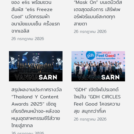
ของ elis พร้อมชวน
“Mask On” บนเดบิวต์ส
สัมผัส "elis Freeze
เตจสุดอลังการ เสิร์ฟเพ
Cool" นวัตกรรมผ้า
อร์ฟอร์แมนซ์สะกดทุก
อนามัยแบบเย็น ครั้งแรก
สายตา
จากเอลิส
26 กรกฎาคม 2026
26 กรกฎาคม 2026
สรุปผลงานประกาศรางวัล
"GDH" เปิดโผโปรเจกต์
“Thailand Y Content
ใหม่ใน "GDH CIRCLES
Awards 2025” เชิดชู
Feel Good โคจรความ
เกียรติคนหน้าจอ-หลังจอ
สุข สนุกกว่าที่เค
หนุนอุตสาหกรรมซีรีส์วาย
26 กรกฎาคม 2026
ไทยสู่สากล
26 กรกฎาคม 2026