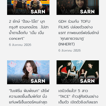
2 ยักษ์ "ป๊อบ-โอ๊ต" บุก
GDH ร่วมกับ TOFU
กรุง!!! ชวนกดบัตร. ..ไปฮา
FILMS ปล่อยตัวอย่าง
น้ำตาเล็ดกับ "เบิ้ม เบิ้ม
แรก! ภาพยนตร์ฟอร์มยักษ์
concert"
'คุณยายวรนาฏ'
(INHERIT)
6 สิงหาคม 2026
6 สิงหาคม 2026
"ใบเฟิร์น พิมพ์ชนก" เสิร์ฟ
เดบิวต์แล้ว! 5 สาว
ความสดชื่นเต็มพิกัด! นั่ง
“TACE” ก้าวสู่ศิลปินอย่าง
แท่นพรีเซ็นเตอร์คนล่าสุด
เต็มตัว เปิดตัวซิงเกิลแรก