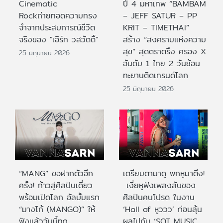
Cinematic
ปี 4 มหาเทพ “BAMBAM
Rockถ่ายทอดความทรง
– JEFF SATUR – PP
จำจากประสบการณ์ชีวิต
KRIT – TIMETHAI”
จริงของ "เอิร์ท วสวัตติ์"
สร้าง “สงครามแห่งความ
สุข” สุดตราตรึง ครอง X
25 มิถุนายน 2026
อันดับ 1 ไทย 2 วันซ้อน
ทะยานติดเทรนด์โลก
25 มิถุนายน 2026
“MANG” ขอฝากตัวอีก
เตรียมตามาดู พกหูมาติ่ง!
ครั้ง! ก้าวสู่ศิลปินเดี่ยว
เงี่ยหูฟังเพลงลับของ
พร้อมเปิดโลก อัลบั้มแรก
ศิลปินคนโปรด ในงาน
“มางโก้ (MANGO)” ให้
‘Hall of หูววว’ ก่อนลุ้น
ฟังแล้ววันนี้ทุก
ผลไปกับ ‘SOT MUSIC