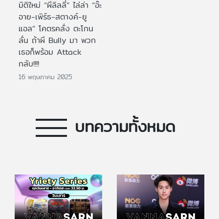
มิติใหม่ “ผีลิลลี่” ไล่ล่า “อ๊ะ
อาย-เพิร์ธ-สตางค์-ยู
แอล” โคตรคลั่ง ตะโกน
ลั่น ถ้าผี Bully มา พวก
เธอก็พร้อม Attack
กลับ!!!!
16 พฤษภาคม 2025
บทความทั้งหมด