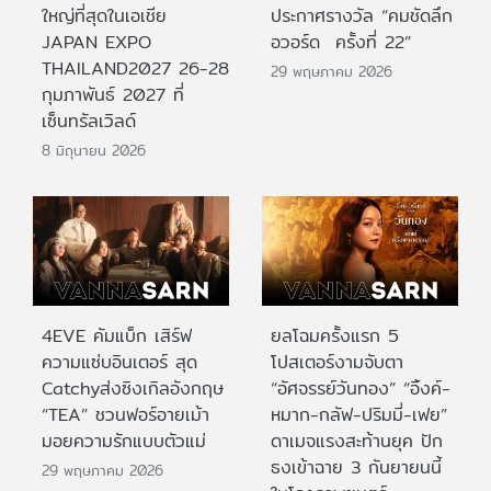
ใหญ่ที่สุดในเอเชีย
ประกาศรางวัล “คมชัดลึก
JAPAN EXPO
อวอร์ด ครั้งที่ 22”
THAILAND2027 26-28
29 พฤษภาคม 2026
กุมภาพันธ์ 2027 ที่
เซ็นทรัลเวิลด์
8 มิถุนายน 2026
4EVE คัมแบ็ก เสิร์ฟ
ยลโฉมครั้งแรก 5
ความแซ่บอินเตอร์ สุด
โปสเตอร์งามจับตา
Catchyส่งซิงเกิลอังกฤษ
“อัศจรรย์วันทอง” “อิ้งค์-
“TEA” ชวนฟอร์อายเม้า
หมาก-กลัฟ-ปริมมี่-เฟย”
มอยความรักแบบตัวแม่
ดาเมจแรงสะท้านยุค ปัก
ธงเข้าฉาย 3 กันยายนนี้
29 พฤษภาคม 2026