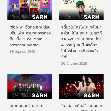
“ช่อง 9” จัดคอนเทนต์แบ
‘เดี่ยวไมโครโฟน’ กลับมา
บอิมแพ็ค ครบทุกอรรถรส
แล้ว! ‘โน้ส อุดม’ เปิดเวที
ยืนหนึ่ง “The main
‘DEAW 16’ เปิดขายบัตร
national media”
4 กรกฎาคมนี้ #เดี่ยว
ไมโครโฟน กลับมาแล้ว
30 มิถุนายน 2026
จ้า!!!
30 มิถุนายน 2026
สถาบันดนตรีกัลยาณิ
“เมเบิ้ล–แป้งจี่” ร่ายมนตร์