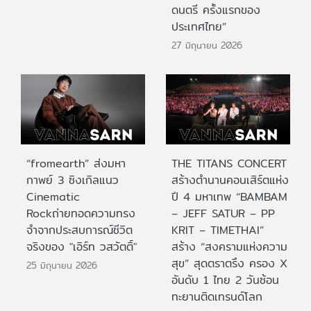
ดนตรี ครั้งแรกของ
ประเทศไทย”
27 มิถุนายน 2026
“fromearth” ส่งมหา
THE TITANS CONCERT
กาพย์ 3 ซิงเกิลแนว
สร้างตำนานคอนเสิร์ตแห่ง
Cinematic
ปี 4 มหาเทพ “BAMBAM
Rockถ่ายทอดความทรง
– JEFF SATUR – PP
จำจากประสบการณ์ชีวิต
KRIT – TIMETHAI”
จริงของ "เอิร์ท วสวัตติ์"
สร้าง “สงครามแห่งความ
สุข” สุดตราตรึง ครอง X
25 มิถุนายน 2026
อันดับ 1 ไทย 2 วันซ้อน
ทะยานติดเทรนด์โลก