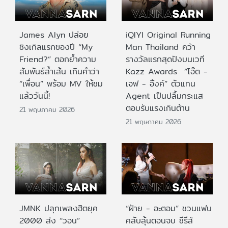
James Alyn ปล่อย
iQIYI Original Running
ซิงเกิลแรกของปี “My
Man Thailand คว้า
Friend?” ตอกย้ำความ
รางวัลแรกสุดปังบนเวที
สัมพันธ์ล้ำเส้น เกินคำว่า
Kazz Awards “โอ๊ต -
“เพื่อน” พร้อม MV ให้ชม
เจฟ - อิ้งค์” ตัวแทน
แล้ววันนี้!
Agent เป็นปลื้มกระแส
ตอบรับแรงเกินต้าน
21 พฤษภาคม 2026
21 พฤษภาคม 2026
JMNK ปลุกเพลงฮิตยุค
“ฝ้าย - อะตอม” ชวนแฟน
2000 ส่ง “วอน”
คลับลุ้นตอนจบ ซีรีส์