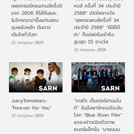
เผยเทรนด์คอนเทนต์ครึ่งปี
หงส์ ครั้งที่ 34 ประจำปี
แรก 2026 ซีรีส์จีนและ
2568” เปิดโผรางวัล
ไมโครดราม่าขึ้นแท่นสอง
“สุพรรณหงส์ครั้งที่ 34
ขุมพลังหลัก ดันการ
ประจำปี 2568” “ผีใช้ได้
เติบโตทั่วโลก
ค่ะ” ท็อปฟอร์มเข้าชิง
สูงสุด 15 รางวัล
22 กรกฎาคม 2026
22 กรกฎาคม 2026
JuicyTomatoes-
“เกสโร เอ็นเตอร์เทนเม้น
"Forever For You"
ท์” จับมือพาร์ทเนอร์ระดับ
โลก “Blue River Film”
22 กรกฎาคม 2026
แถลงข่าวเปิดตัวภาพ
ยนตร์แอ็กชั่น “นายขนม