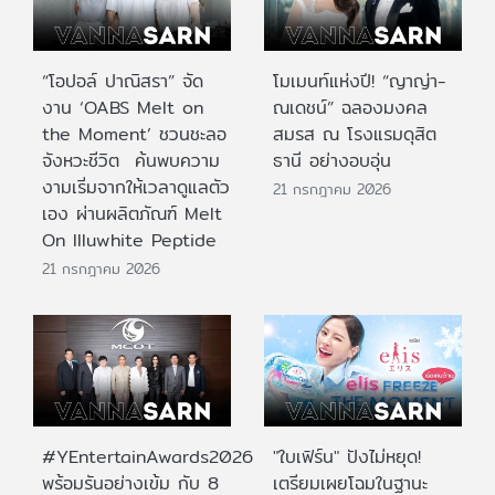
“โอปอล์ ปาณิสรา” จัด
โมเมนท์แห่งปี! “ญาญ่า-
งาน ‘OABS Melt on
ณเดชน์” ฉลองมงคล
the Moment’ ชวนชะลอ
สมรส ณ โรงแรมดุสิต
จังหวะชีวิต ค้นพบความ
ธานี อย่างอบอุ่น
งามเริ่มจากให้เวลาดูแลตัว
21 กรกฎาคม 2026
เอง ผ่านผลิตภัณฑ์ Melt
On Illuwhite Peptide
21 กรกฎาคม 2026
#YEntertainAwards2026
"ใบเฟิร์น" ปังไม่หยุด!
พร้อมรันอย่างเข้ม กับ 8
เตรียมเผยโฉมในฐานะ