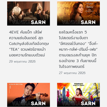
4EVE คัมแบ็ก เสิร์ฟ
ยลโฉมครั้งแรก 5
ความแซ่บอินเตอร์ สุด
โปสเตอร์งามจับตา
Catchyส่งซิงเกิลอังกฤษ
“อัศจรรย์วันทอง” “อิ้งค์-
“TEA” ชวนฟอร์อายเม้า
หมาก-กลัฟ-ปริมมี่-เฟย”
มอยความรักแบบตัวแม่
ดาเมจแรงสะท้านยุค ปัก
ธงเข้าฉาย 3 กันยายนนี้
29 พฤษภาคม 2026
ในโรงภาพยนตร์
27 พฤษภาคม 2026