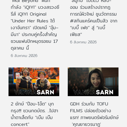
"MGI Beyond" ผนึก
“สมูทอี” เปิดตัว หลิง-
กำลัง "iQIYI" บวงสรวงซี
ออม ร่วมสร้างปรากฎ
รีส์ iQIYI Original
การณ์ผิวใหม่ ชูนวัตกรรม
"Under Her Rules ใต้
#สกินแคร์คนเป็นสิว จาก
เงาจันทรา" เปิดเคมี "อุ้ม–
“เบบี้ เฟซ” สู่ “เบบี้
มีนา" ประกบคู่ครั้งสำคัญ
เฟียส”
ชวนแฟนปักหมุดรอชม 17
6 สิงหาคม 2026
ตุลาคม นี้
6 สิงหาคม 2026
2 ยักษ์ "ป๊อบ-โอ๊ต" บุก
GDH ร่วมกับ TOFU
กรุง!!! ชวนกดบัตร. ..ไปฮา
FILMS ปล่อยตัวอย่าง
น้ำตาเล็ดกับ "เบิ้ม เบิ้ม
แรก! ภาพยนตร์ฟอร์มยักษ์
concert"
'คุณยายวรนาฏ'