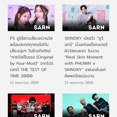
PS ดูโอ้สาวเสียงหวานใส
SKINOXY เปิดตัว “ภูวิ
พร้อมสะกดทุกคนไปกับ
นทร์” นั่งแท่นพรีเซนเตอร์
เสียงนุ่มๆ ในซิงเกิลใหม่
ผิวใสคนแรก ในงาน
“หายใจเป็นเธอ (Original
“Real Skin Moment
by Four-Mod)” จากโปร
with PHUWIN x
เจกต์ THE TEST OF
SKINOXY” แฟนคลับแห่
TIME 2000
ซัพพอร์ตแน่นงาน
13 พฤษภาคม 2026
13 พฤษภาคม 2026