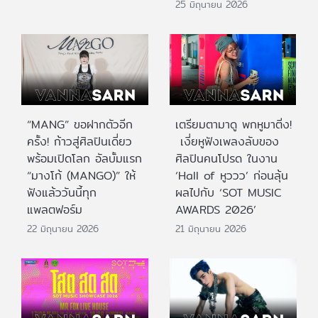
25 มิถุนายน 2026
“MANG” ขอฝากตัวอีก
เตรียมตามาดู พกหูมาติ่ง!
ครั้ง! ก้าวสู่ศิลปินเดี่ยว
เงี่ยหูฟังเพลงลับของ
พร้อมเปิดโลก อัลบั้มแรก
ศิลปินคนโปรด ในงาน
“มางโก้ (MANGO)” ให้
‘Hall of หูววว’ ก่อนลุ้น
ฟังแล้ววันนี้ทุก
ผลไปกับ ‘SOT MUSIC
แพลตฟอร์ม
AWARDS 2026’
22 มิถุนายน 2026
21 มิถุนายน 2026