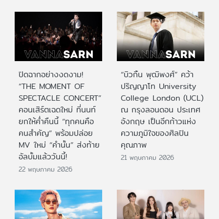
ปิดฉากอย่างงดงาม!
“บิวกิ้น พุฒิพงศ์” คว้า
“THE MOMENT OF
ปริญญาโท University
SPECTACLE CONCERT”
College London (UCL)
คอนเสิร์ตเฉดใหม่ ที่นนท์
ณ กรุงลอนดอน ประเทศ
ยกให้ค่ำคืนนี้ “ทุกคนคือ
อังกฤษ เป็นอีกก้าวแห่ง
คนสำคัญ” พร้อมปล่อย
ความภูมิใจของศิลปิน
MV ใหม่ “คำนั้น” ส่งท้าย
คุณภาพ
อัลบั้มแล้ววันนี้!
21 พฤษภาคม 2026
22 พฤษภาคม 2026