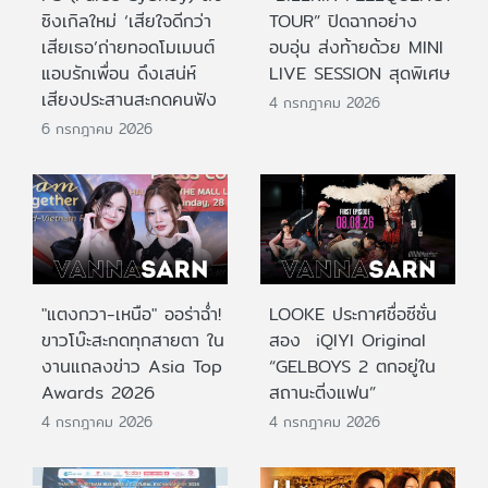
ซิงเกิลใหม่ ‘เสียใจดีกว่า
TOUR” ปิดฉากอย่าง
เสียเธอ’ถ่ายทอดโมเมนต์
อบอุ่น ส่งท้ายด้วย MINI
แอบรักเพื่อน ดึงเสน่ห์
LIVE SESSION สุดพิเศษ
เสียงประสานสะกดคนฟัง
4 กรกฎาคม 2026
6 กรกฎาคม 2026
"แตงกวา-เหนือ" ออร่าฉ่ำ!
LOOKE ประกาศชื่อซีซั่น
ขาวโบ๊ะสะกดทุกสายตา ใน
สอง iQIYI Original
งานแถลงข่าว Asia Top
“GELBOYS 2 ตกอยู่ใน
Awards 2026
สถานะติ่งแฟน”
4 กรกฎาคม 2026
4 กรกฎาคม 2026