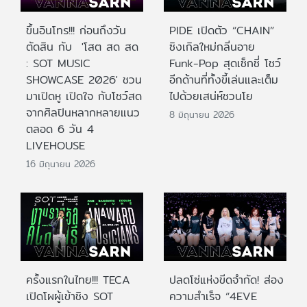
ขึ้นอินโทร!!! ก่อนถึงวัน
PIDE เปิดตัว “CHAIN”
ตัดสิน กับ 'โสต สด สด
ซิงเกิลใหม่กลิ่นอาย
: SOT MUSIC
Funk-Pop สุดเซ็กซี่ โชว์
SHOWCASE 2026' ชวน
อีกด้านที่ทั้งขี้เล่นและเต็ม
มาเปิดหู เปิดใจ กับโชว์สด
ไปด้วยเสน่ห์ชวนโย
จากศิลปินหลากหลายแนว
8 มิถุนายน 2026
ตลอด 6 วัน 4
LIVEHOUSE
16 มิถุนายน 2026
ครั้งแรกในไทย!!! TECA
ปลดโซ่แห่งขีดจำกัด! ส่อง
เปิดโผผู้เข้าชิง SOT
ความสำเร็จ “4EVE