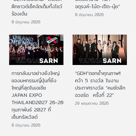
ฝึกซาวด์เช็คจัดเต็มทั้งโชว์
จตุรงค์-โน้ต-เป็ด-นุ้ย”
ร้องเต้น
8 มิถุนายน 2026
8 มิถุนายน 2026
การกลับมาอย่างยิ่งใหญ่
“GDH”ตอกย้ำคุณภาพ!!
ของมหกรรมญี่ปุ่นที่ยิ่ง
คว้า 5 รางวัล ในงาน
ใหญ่ที่สุดในเอเชีย
ประกาศรางวัล “คมชัดลึก
JAPAN EXPO
อวอร์ด ครั้งที่ 22”
THAILAND2027 26-28
29 พฤษภาคม 2026
กุมภาพันธ์ 2027 ที่
เซ็นทรัลเวิลด์
8 มิถุนายน 2026