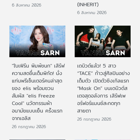
(INHERIT)
6 สิงหาคม 2026
6 สิงหาคม 2026
"ใบเฟิร์น พิมพ์ชนก" เสิร์ฟ
เดบิวต์แล้ว! 5 สาว
ความสดชื่นเต็มพิกัด! นั่ง
“TACE” ก้าวสู่ศิลปินอย่าง
แท่นพรีเซ็นเตอร์คนล่าสุด
เต็มตัว เปิดตัวซิงเกิลแรก
ของ elis พร้อมชวน
“Mask On” บนเดบิวต์ส
สัมผัส "elis Freeze
เตจสุดอลังการ เสิร์ฟเพ
Cool" นวัตกรรมผ้า
อร์ฟอร์แมนซ์สะกดทุก
อนามัยแบบเย็น ครั้งแรก
สายตา
จากเอลิส
26 กรกฎาคม 2026
26 กรกฎาคม 2026