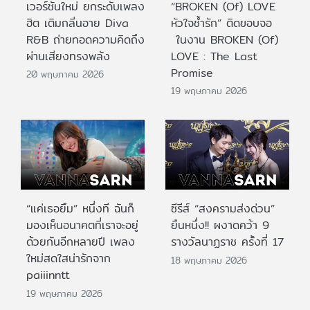
เวอร์ชันใหม่ ยกระดับเพลง
“BROKEN (Of) LOVE
ฮิต เติมกลิ่นอาย Diva
หัวใจช้ำรัก” ติดขอบจอ
R&B ถ่ายทอดความคิดถึง
ในงาน BROKEN (Of)
ผ่านเสียงทรงพลัง
LOVE : The Last
Promise
20 พฤษภาคม 2026
19 พฤษภาคม 2026
“แค่เธอยิ้ม” หนึ่งที ฉันก็
ซีรีส์ “สงครามส่งด่วน”
มองเห็นอนาคตที่เราจะอยู่
ยืนหนึ่ง!! ผงาดคว้า 9
ด้วยกันอีกหลายปี เพลง
รางวัลนาฏราช ครั้งที่ 17
ใหม่สดใสน่ารักจาก
18 พฤษภาคม 2026
paiiinntt
19 พฤษภาคม 2026