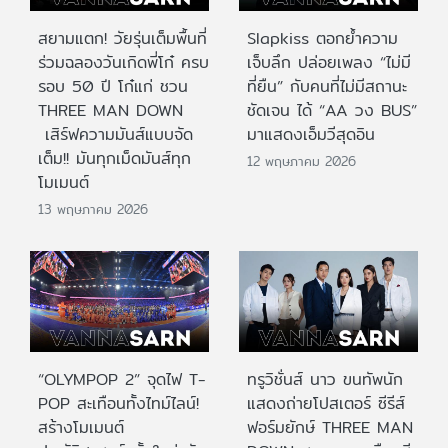
สยามแตก! วัยรุ่นเต็มพื้นที่
Slapkiss ตอกย้ำความ
ร่วมฉลองวันเกิดพี่โก๋ ครบ
เจ็บลึก ปล่อยเพลง “ไม่มี
รอบ 50 ปี โก๋แก่ ชวน
ที่ยืน” กับคนที่ไม่มีสถานะ
THREE MAN DOWN
ชัดเจน ได้ “AA วง BUS”
เสิร์ฟความมันส์แบบจัด
มาแสดงเอ็มวีสุดอิน
เต็ม!! มันทุกเม็ดมันส์ทุก
12 พฤษภาคม 2026
โมเมนต์
13 พฤษภาคม 2026
“OLYMPOP 2” จุดไฟ T-
ทรูวิชั่นส์ นาว ขนทัพนัก
POP สะเทือนทั้งไทม์ไลน์!
แสดงถ่ายโปสเตอร์ ซีรีส์
สร้างโมเมนต์
ฟอร์มยักษ์ THREE MAN