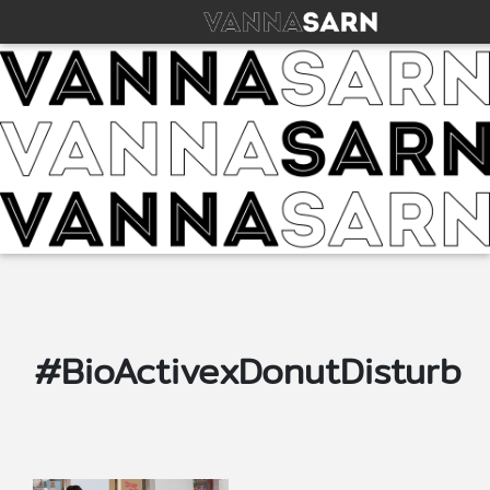
#BioActivexDonutDisturb