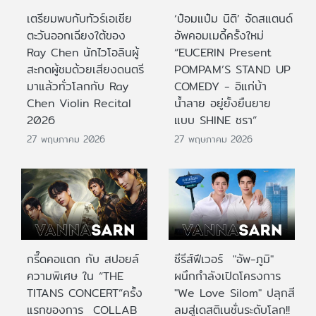
เตรียมพบกับทัวร์เอเชีย
‘ป๋อมแป๋ม นิติ’ จัดสแตนด์
ตะวันออกเฉียงใต้ของ
อัพคอมเมดี้ครั้งใหม่
Ray Chen นักไวโอลินผู้
“EUCERIN Present
สะกดผู้ชมด้วยเสียงดนตรี
POMPAM’S STAND UP
มาแล้วทั่วโลกกับ Ray
COMEDY - อิแก่บ้า
Chen Violin Recital
น้ำลาย อยู่ยั้งยืนยาย
2026
แบบ SHINE ชรา”
27 พฤษภาคม 2026
27 พฤษภาคม 2026
กรี๊ดคอแตก กับ สปอยล์
ซีรีส์ฟีเวอร์ "อัพ-ภูมิ"
ความพิเศษ ใน “THE
ผนึกกำลังเปิดโครงการ
TITANS CONCERT”ครั้ง
"We Love Silom" ปลุกสี
แรกของการ COLLAB
ลมสู่เดสติเนชั่นระดับโลก!!