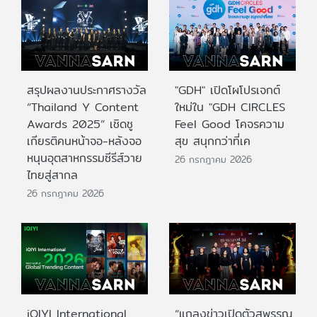
สรุปผลงานประกาศรางวัล
"GDH" เปิดโผโปรเจกต์
“Thailand Y Content
ใหม่ใน "GDH CIRCLES
Awards 2025” เชิดชู
Feel Good โคจรความ
เกียรติคนหน้าจอ-หลังจอ
สุข สนุกกว่าที่เค
หนุนอุตสาหกรรมซีรีส์วาย
26 กรกฎาคม 2026
ไทยสู่สากล
26 กรกฎาคม 2026
iQIYI International
“แถลงข่าวเปิดตัวสุพรรณ