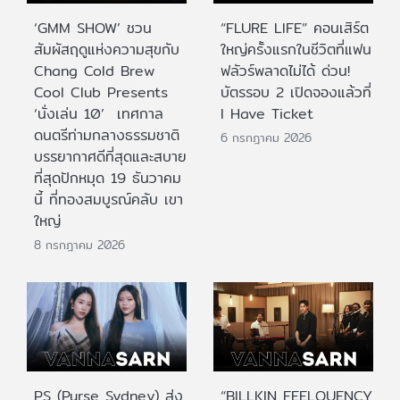
‘GMM SHOW’ ชวน
“FLURE LIFE” คอนเสิร์ต
สัมผัสฤดูแห่งความสุขกับ
ใหญ่ครั้งแรกในชีวิตที่แฟน
Chang Cold Brew
ฟลัวร์พลาดไม่ได้ ด่วน!
Cool Club Presents
บัตรรอบ 2 เปิดจองแล้วที่
‘นั่งเล่น 10’ เทศกาล
I Have Ticket
ดนตรีท่ามกลางธรรมชาติ
6 กรกฎาคม 2026
บรรยากาศดีที่สุดและสบาย
ที่สุดปักหมุด 19 ธันวาคม
นี้ ที่ทองสมบูรณ์คลับ เขา
ใหญ่
8 กรกฎาคม 2026
PS (Purse Sydney) ส่ง
“BILLKIN FEELQUENCY