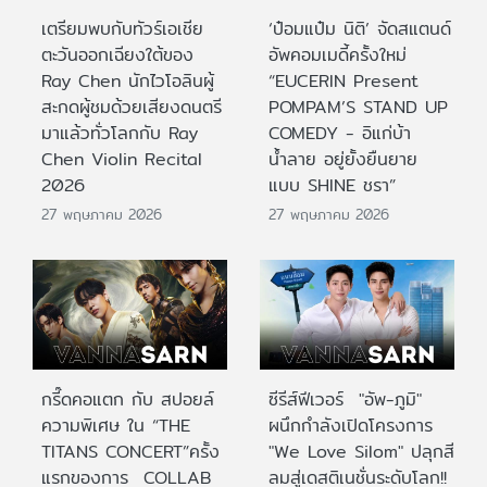
เตรียมพบกับทัวร์เอเชีย
‘ป๋อมแป๋ม นิติ’ จัดสแตนด์
ตะวันออกเฉียงใต้ของ
อัพคอมเมดี้ครั้งใหม่
Ray Chen นักไวโอลินผู้
“EUCERIN Present
สะกดผู้ชมด้วยเสียงดนตรี
POMPAM’S STAND UP
มาแล้วทั่วโลกกับ Ray
COMEDY - อิแก่บ้า
Chen Violin Recital
น้ำลาย อยู่ยั้งยืนยาย
2026
แบบ SHINE ชรา”
27 พฤษภาคม 2026
27 พฤษภาคม 2026
กรี๊ดคอแตก กับ สปอยล์
ซีรีส์ฟีเวอร์ "อัพ-ภูมิ"
ความพิเศษ ใน “THE
ผนึกกำลังเปิดโครงการ
TITANS CONCERT”ครั้ง
"We Love Silom" ปลุกสี
แรกของการ COLLAB
ลมสู่เดสติเนชั่นระดับโลก!!