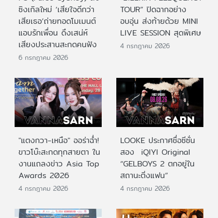
ซิงเกิลใหม่ ‘เสียใจดีกว่า
TOUR” ปิดฉากอย่าง
เสียเธอ’ถ่ายทอดโมเมนต์
อบอุ่น ส่งท้ายด้วย MINI
แอบรักเพื่อน ดึงเสน่ห์
LIVE SESSION สุดพิเศษ
เสียงประสานสะกดคนฟัง
4 กรกฎาคม 2026
6 กรกฎาคม 2026
"แตงกวา-เหนือ" ออร่าฉ่ำ!
LOOKE ประกาศชื่อซีซั่น
ขาวโบ๊ะสะกดทุกสายตา ใน
สอง iQIYI Original
งานแถลงข่าว Asia Top
“GELBOYS 2 ตกอยู่ใน
Awards 2026
สถานะติ่งแฟน”
4 กรกฎาคม 2026
4 กรกฎาคม 2026