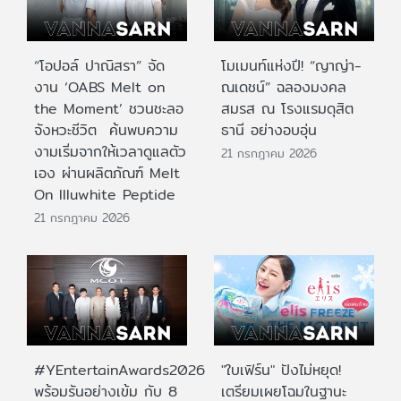
“โอปอล์ ปาณิสรา” จัด
โมเมนท์แห่งปี! “ญาญ่า-
งาน ‘OABS Melt on
ณเดชน์” ฉลองมงคล
the Moment’ ชวนชะลอ
สมรส ณ โรงแรมดุสิต
จังหวะชีวิต ค้นพบความ
ธานี อย่างอบอุ่น
งามเริ่มจากให้เวลาดูแลตัว
21 กรกฎาคม 2026
เอง ผ่านผลิตภัณฑ์ Melt
On Illuwhite Peptide
21 กรกฎาคม 2026
#YEntertainAwards2026
"ใบเฟิร์น" ปังไม่หยุด!
พร้อมรันอย่างเข้ม กับ 8
เตรียมเผยโฉมในฐานะ