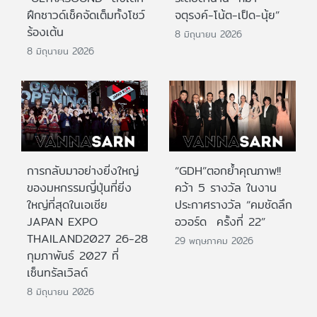
ฝึกซาวด์เช็คจัดเต็มทั้งโชว์
จตุรงค์-โน้ต-เป็ด-นุ้ย”
ร้องเต้น
8 มิถุนายน 2026
8 มิถุนายน 2026
การกลับมาอย่างยิ่งใหญ่
“GDH”ตอกย้ำคุณภาพ!!
ของมหกรรมญี่ปุ่นที่ยิ่ง
คว้า 5 รางวัล ในงาน
ใหญ่ที่สุดในเอเชีย
ประกาศรางวัล “คมชัดลึก
JAPAN EXPO
อวอร์ด ครั้งที่ 22”
THAILAND2027 26-28
29 พฤษภาคม 2026
กุมภาพันธ์ 2027 ที่
เซ็นทรัลเวิลด์
8 มิถุนายน 2026