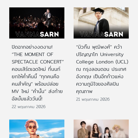
ปิดฉากอย่างงดงาม!
“บิวกิ้น พุฒิพงศ์” คว้า
“THE MOMENT OF
ปริญญาโท University
SPECTACLE CONCERT”
College London (UCL)
คอนเสิร์ตเฉดใหม่ ที่นนท์
ณ กรุงลอนดอน ประเทศ
ยกให้ค่ำคืนนี้ “ทุกคนคือ
อังกฤษ เป็นอีกก้าวแห่ง
คนสำคัญ” พร้อมปล่อย
ความภูมิใจของศิลปิน
MV ใหม่ “คำนั้น” ส่งท้าย
คุณภาพ
อัลบั้มแล้ววันนี้!
21 พฤษภาคม 2026
22 พฤษภาคม 2026