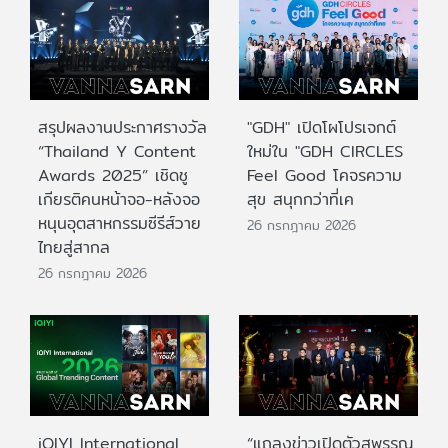
สรุปผลงานประกาศรางวัล
"GDH" เปิดโผโปรเจกต์
“Thailand Y Content
ใหม่ใน "GDH CIRCLES
Awards 2025” เชิดชู
Feel Good โคจรความ
เกียรติคนหน้าจอ-หลังจอ
สุข สนุกกว่าที่เค
หนุนอุตสาหกรรมซีรีส์วาย
26 กรกฎาคม 2026
ไทยสู่สากล
26 กรกฎาคม 2026
iQIYI International
“แถลงข่าวเปิดตัวสุพรรณ