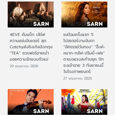
4EVE คัมแบ็ก เสิร์ฟ
ยลโฉมครั้งแรก 5
ความแซ่บอินเตอร์ สุด
โปสเตอร์งามจับตา
Catchyส่งซิงเกิลอังกฤษ
“อัศจรรย์วันทอง” “อิ้งค์-
“TEA” ชวนฟอร์อายเม้า
หมาก-กลัฟ-ปริมมี่-เฟย”
มอยความรักแบบตัวแม่
ดาเมจแรงสะท้านยุค ปัก
ธงเข้าฉาย 3 กันยายนนี้
29 พฤษภาคม 2026
ในโรงภาพยนตร์
27 พฤษภาคม 2026