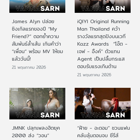
James Alyn ปล่อย
iQIYI Original Running
ซิงเกิลแรกของปี “My
Man Thailand คว้า
Friend?” ตอกย้ำความ
รางวัลแรกสุดปังบนเวที
สัมพันธ์ล้ำเส้น เกินคำว่า
Kazz Awards “โอ๊ต -
“เพื่อน” พร้อม MV ให้ชม
เจฟ - อิ้งค์” ตัวแทน
แล้ววันนี้!
Agent เป็นปลื้มกระแส
ตอบรับแรงเกินต้าน
21 พฤษภาคม 2026
21 พฤษภาคม 2026
JMNK ปลุกเพลงฮิตยุค
“ฝ้าย - อะตอม” ชวนแฟน
2000 ส่ง “วอน”
คลับลุ้นตอนจบ ซีรีส์