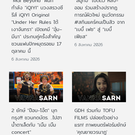
"MGI Beyond" ผนึก
“สมูทอี” เปิดตัว หลิง-
กำลัง "iQIYI" บวงสรวงซี
ออม ร่วมสร้างปรากฎ
รีส์ iQIYI Original
การณ์ผิวใหม่ ชูนวัตกรรม
"Under Her Rules ใต้
#สกินแคร์คนเป็นสิว จาก
เงาจันทรา" เปิดเคมี "อุ้ม–
“เบบี้ เฟซ” สู่ “เบบี้
มีนา" ประกบคู่ครั้งสำคัญ
เฟียส”
ชวนแฟนปักหมุดรอชม 17
6 สิงหาคม 2026
ตุลาคม นี้
6 สิงหาคม 2026
2 ยักษ์ "ป๊อบ-โอ๊ต" บุก
GDH ร่วมกับ TOFU
กรุง!!! ชวนกดบัตร. ..ไปฮา
FILMS ปล่อยตัวอย่าง
น้ำตาเล็ดกับ "เบิ้ม เบิ้ม
แรก! ภาพยนตร์ฟอร์มยักษ์
concert"
'คุณยายวรนาฏ'