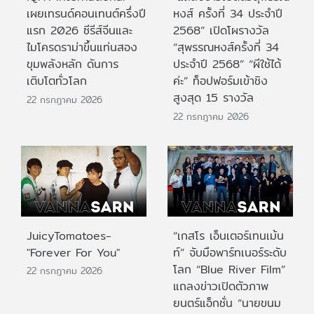
เผยเทรนด์คอนเทนต์ครึ่งปี
หงส์ ครั้งที่ 34 ประจำปี
แรก 2026 ซีรีส์จีนและ
2568” เปิดโผรางวัล
ไมโครดราม่าขึ้นแท่นสอง
“สุพรรณหงส์ครั้งที่ 34
ขุมพลังหลัก ดันการ
ประจำปี 2568” “ผีใช้ได้
เติบโตทั่วโลก
ค่ะ” ท็อปฟอร์มเข้าชิง
สูงสุด 15 รางวัล
22 กรกฎาคม 2026
22 กรกฎาคม 2026
JuicyTomatoes-
“เกสโร เอ็นเตอร์เทนเม้น
"Forever For You"
ท์” จับมือพาร์ทเนอร์ระดับ
โลก “Blue River Film”
22 กรกฎาคม 2026
แถลงข่าวเปิดตัวภาพ
ยนตร์แอ็กชั่น “นายขนม