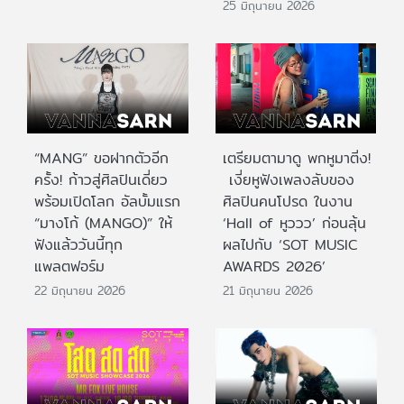
25 มิถุนายน 2026
“MANG” ขอฝากตัวอีก
เตรียมตามาดู พกหูมาติ่ง!
ครั้ง! ก้าวสู่ศิลปินเดี่ยว
เงี่ยหูฟังเพลงลับของ
พร้อมเปิดโลก อัลบั้มแรก
ศิลปินคนโปรด ในงาน
“มางโก้ (MANGO)” ให้
‘Hall of หูววว’ ก่อนลุ้น
ฟังแล้ววันนี้ทุก
ผลไปกับ ‘SOT MUSIC
แพลตฟอร์ม
AWARDS 2026’
22 มิถุนายน 2026
21 มิถุนายน 2026