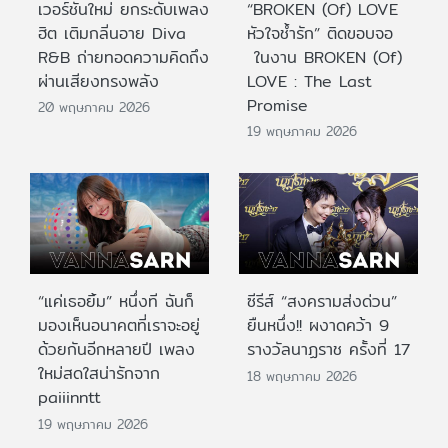
เวอร์ชันใหม่ ยกระดับเพลง
“BROKEN (Of) LOVE
ฮิต เติมกลิ่นอาย Diva
หัวใจช้ำรัก” ติดขอบจอ
R&B ถ่ายทอดความคิดถึง
ในงาน BROKEN (Of)
ผ่านเสียงทรงพลัง
LOVE : The Last
Promise
20 พฤษภาคม 2026
19 พฤษภาคม 2026
“แค่เธอยิ้ม” หนึ่งที ฉันก็
ซีรีส์ “สงครามส่งด่วน”
มองเห็นอนาคตที่เราจะอยู่
ยืนหนึ่ง!! ผงาดคว้า 9
ด้วยกันอีกหลายปี เพลง
รางวัลนาฏราช ครั้งที่ 17
ใหม่สดใสน่ารักจาก
18 พฤษภาคม 2026
paiiinntt
19 พฤษภาคม 2026