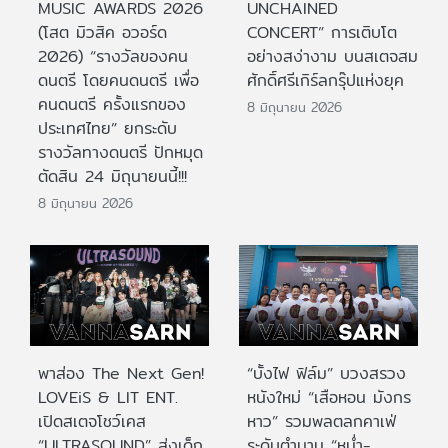
MUSIC AWARDS 2026
UNCHAINED
(โสต มิวสิค อวอร์ด
CONCERT” การเติบโต
2026) “รางวัลของคน
อย่างสง่างาม บนสเตจสม
ดนตรี โดยคนดนตรี เพื่อ
ศักดิ์ศรีเกิร์ลกรุ๊ปแห่งยุค
คนดนตรี ครั้งแรกของ
8 มิถุนายน 2026
ประเทศไทย” ยกระดับ
รางวัลทางดนตรี ปักหมุด
ตัดสิน 24 มิถุนายนนี้!!!
8 มิถุนายน 2026
พาส่อง The Next Gen!
“บั้งไฟ ฟิล์ม” บวงสรวง
LOVEiS & LIT ENT.
หนังใหม่ “เสือหอน มังกร
เปิดสเตจโชว์เคส
หาว” รวมพลตลกคาเฟ่
“ULTRASOUND” ส่งเด็ก
ระดับตำนาน “หม่ำ-