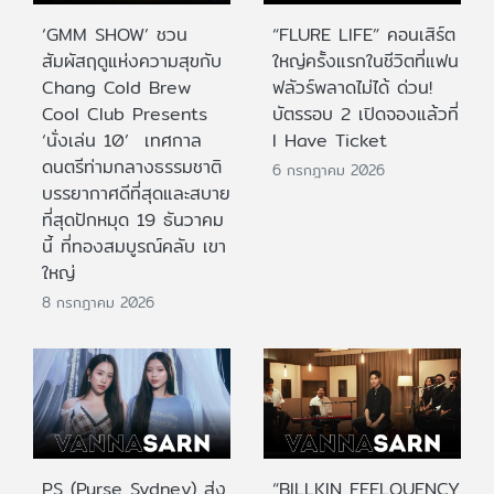
‘GMM SHOW’ ชวน
“FLURE LIFE” คอนเสิร์ต
สัมผัสฤดูแห่งความสุขกับ
ใหญ่ครั้งแรกในชีวิตที่แฟน
Chang Cold Brew
ฟลัวร์พลาดไม่ได้ ด่วน!
Cool Club Presents
บัตรรอบ 2 เปิดจองแล้วที่
‘นั่งเล่น 10’ เทศกาล
I Have Ticket
ดนตรีท่ามกลางธรรมชาติ
6 กรกฎาคม 2026
บรรยากาศดีที่สุดและสบาย
ที่สุดปักหมุด 19 ธันวาคม
นี้ ที่ทองสมบูรณ์คลับ เขา
ใหญ่
8 กรกฎาคม 2026
PS (Purse Sydney) ส่ง
“BILLKIN FEELQUENCY