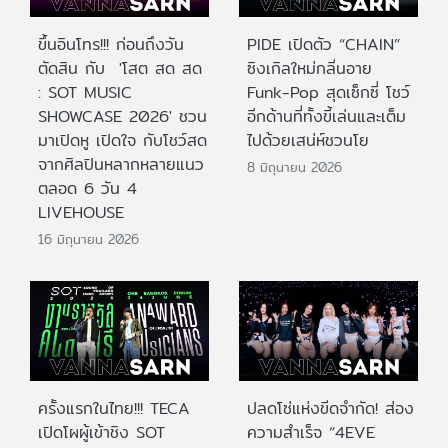
ขึ้นอินโทร!!! ก่อนถึงวัน
PIDE เปิดตัว “CHAIN”
ตัดสิน กับ 'โสต สด สด
ซิงเกิลใหม่กลิ่นอาย
: SOT MUSIC
Funk-Pop สุดเซ็กซี่ โชว์
SHOWCASE 2026' ชวน
อีกด้านที่ทั้งขี้เล่นและเต็ม
มาเปิดหู เปิดใจ กับโชว์สด
ไปด้วยเสน่ห์ชวนโย
จากศิลปินหลากหลายแนว
8 มิถุนายน 2026
ตลอด 6 วัน 4
LIVEHOUSE
16 มิถุนายน 2026
ครั้งแรกในไทย!!! TECA
ปลดโซ่แห่งขีดจำกัด! ส่อง
เปิดโผผู้เข้าชิง SOT
ความสำเร็จ “4EVE