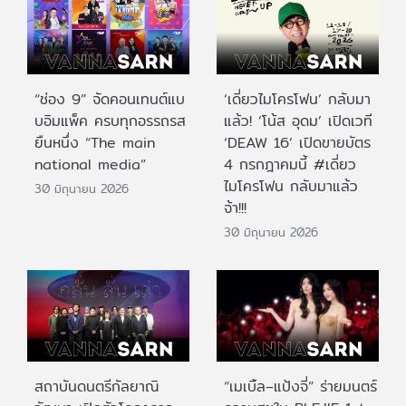
“ช่อง 9” จัดคอนเทนต์แบ
‘เดี่ยวไมโครโฟน’ กลับมา
บอิมแพ็ค ครบทุกอรรถรส
แล้ว! ‘โน้ส อุดม’ เปิดเวที
ยืนหนึ่ง “The main
‘DEAW 16’ เปิดขายบัตร
national media”
4 กรกฎาคมนี้ #เดี่ยว
ไมโครโฟน กลับมาแล้ว
30 มิถุนายน 2026
จ้า!!!
30 มิถุนายน 2026
สถาบันดนตรีกัลยาณิ
“เมเบิ้ล–แป้งจี่” ร่ายมนตร์