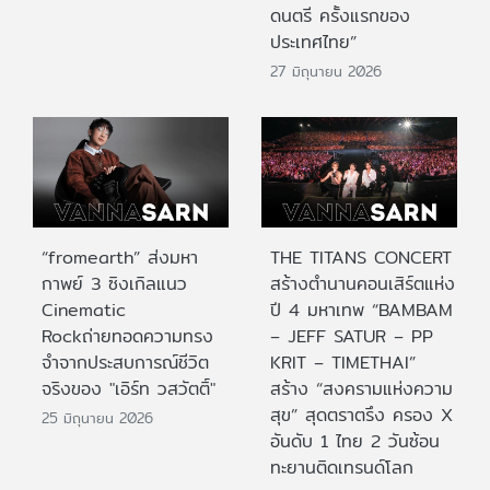
ดนตรี ครั้งแรกของ
ประเทศไทย”
27 มิถุนายน 2026
“fromearth” ส่งมหา
THE TITANS CONCERT
กาพย์ 3 ซิงเกิลแนว
สร้างตำนานคอนเสิร์ตแห่ง
Cinematic
ปี 4 มหาเทพ “BAMBAM
Rockถ่ายทอดความทรง
– JEFF SATUR – PP
จำจากประสบการณ์ชีวิต
KRIT – TIMETHAI”
จริงของ "เอิร์ท วสวัตติ์"
สร้าง “สงครามแห่งความ
สุข” สุดตราตรึง ครอง X
25 มิถุนายน 2026
อันดับ 1 ไทย 2 วันซ้อน
ทะยานติดเทรนด์โลก