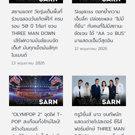
สยามแตก! วัยรุ่นเต็มพื้นที่
Slapkiss ตอกย้ำความ
ร่วมฉลองวันเกิดพี่โก๋ ครบ
เจ็บลึก ปล่อยเพลง “ไม่มี
รอบ 50 ปี โก๋แก่ ชวน
ที่ยืน” กับคนที่ไม่มีสถานะ
THREE MAN DOWN
ชัดเจน ได้ “AA วง BUS”
เสิร์ฟความมันส์แบบจัด
มาแสดงเอ็มวีสุดอิน
เต็ม!! มันทุกเม็ดมันส์ทุก
12 พฤษภาคม 2026
โมเมนต์
13 พฤษภาคม 2026
“OLYMPOP 2” จุดไฟ T-
ทรูวิชั่นส์ นาว ขนทัพนัก
POP สะเทือนทั้งไทม์ไลน์!
แสดงถ่ายโปสเตอร์ ซีรีส์
สร้างโมเมนต์
ฟอร์มยักษ์ THREE MAN