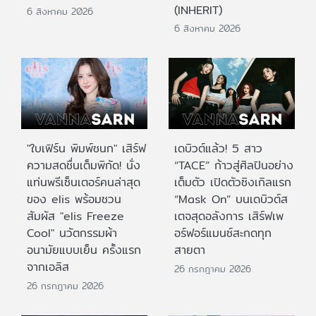
(INHERIT)
6 สิงหาคม 2026
6 สิงหาคม 2026
"ใบเฟิร์น พิมพ์ชนก" เสิร์ฟ
เดบิวต์แล้ว! 5 สาว
ความสดชื่นเต็มพิกัด! นั่ง
“TACE” ก้าวสู่ศิลปินอย่าง
แท่นพรีเซ็นเตอร์คนล่าสุด
เต็มตัว เปิดตัวซิงเกิลแรก
ของ elis พร้อมชวน
“Mask On” บนเดบิวต์ส
สัมผัส "elis Freeze
เตจสุดอลังการ เสิร์ฟเพ
Cool" นวัตกรรมผ้า
อร์ฟอร์แมนซ์สะกดทุก
อนามัยแบบเย็น ครั้งแรก
สายตา
จากเอลิส
26 กรกฎาคม 2026
26 กรกฎาคม 2026