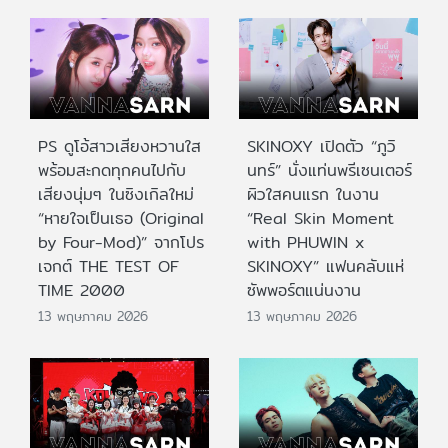
PS ดูโอ้สาวเสียงหวานใส
SKINOXY เปิดตัว “ภูวิ
พร้อมสะกดทุกคนไปกับ
นทร์” นั่งแท่นพรีเซนเตอร์
เสียงนุ่มๆ ในซิงเกิลใหม่
ผิวใสคนแรก ในงาน
“หายใจเป็นเธอ (Original
“Real Skin Moment
by Four-Mod)” จากโปร
with PHUWIN x
เจกต์ THE TEST OF
SKINOXY” แฟนคลับแห่
TIME 2000
ซัพพอร์ตแน่นงาน
13 พฤษภาคม 2026
13 พฤษภาคม 2026