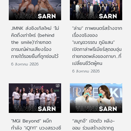
JMNK ส่งซิงเกิลใหม่ ‘ไม่
"ล่าม" ภาพยนตร์สร้างจาก
คิดถึงเท่าไหร่ (behind
เรื่องจริงของ
the smile)’ถ่ายทอด
"เบญจวรรณ ภูมิแสน"
อารมณ์ผ่านเสียงร้อง
เปิดกาล่าพรีเมียร์สุดอบอุ่น
ภายใต้รอยยิ้มที่ถูกซ่อนไว้
ถ่ายทอดพลังของภาษา...ที่
เปลี่ยนชีวิตผู้คน
6 สิงหาคม 2026
6 สิงหาคม 2026
"MGI Beyond" ผนึก
“สมูทอี” เปิดตัว หลิง-
กำลัง "iQIYI" บวงสรวงซี
ออม ร่วมสร้างปรากฎ