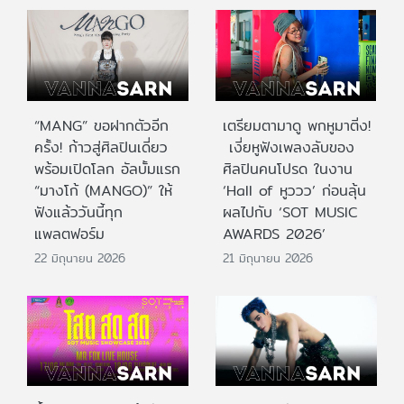
“MANG” ขอฝากตัวอีก
เตรียมตามาดู พกหูมาติ่ง!
ครั้ง! ก้าวสู่ศิลปินเดี่ยว
เงี่ยหูฟังเพลงลับของ
พร้อมเปิดโลก อัลบั้มแรก
ศิลปินคนโปรด ในงาน
“มางโก้ (MANGO)” ให้
‘Hall of หูววว’ ก่อนลุ้น
ฟังแล้ววันนี้ทุก
ผลไปกับ ‘SOT MUSIC
แพลตฟอร์ม
AWARDS 2026’
22 มิถุนายน 2026
21 มิถุนายน 2026