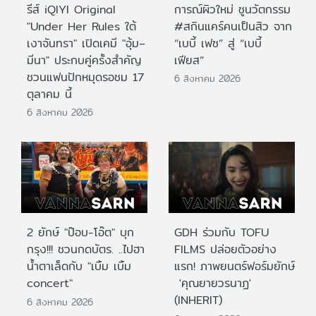
รีส์ iQIYI Original
การณ์ผิวใหม่ ชูนวัตกรรม
"Under Her Rules ใต้
#สกินแคร์คนเป็นสิว จาก
เงาจันทรา" เปิดเคมี "อุ้ม–
“เบบี้ เฟซ” สู่ “เบบี้
มีนา" ประกบคู่ครั้งสำคัญ
เฟียส”
ชวนแฟนปักหมุดรอชม 17
6 สิงหาคม 2026
ตุลาคม นี้
6 สิงหาคม 2026
2 ยักษ์ "ป๊อบ-โอ๊ต" บุก
GDH ร่วมกับ TOFU
กรุง!!! ชวนกดบัตร. ..ไปฮา
FILMS ปล่อยตัวอย่าง
น้ำตาเล็ดกับ "เบิ้ม เบิ้ม
แรก! ภาพยนตร์ฟอร์มยักษ์
concert"
'คุณยายวรนาฏ'
(INHERIT)
6 สิงหาคม 2026