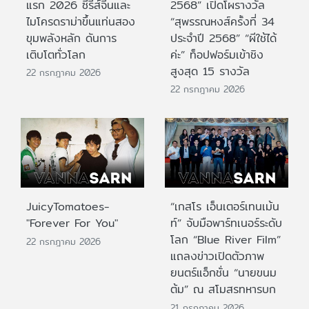
แรก 2026 ซีรีส์จีนและ
2568” เปิดโผรางวัล
ไมโครดราม่าขึ้นแท่นสอง
“สุพรรณหงส์ครั้งที่ 34
ขุมพลังหลัก ดันการ
ประจำปี 2568” “ผีใช้ได้
เติบโตทั่วโลก
ค่ะ” ท็อปฟอร์มเข้าชิง
สูงสุด 15 รางวัล
22 กรกฎาคม 2026
22 กรกฎาคม 2026
JuicyTomatoes-
“เกสโร เอ็นเตอร์เทนเม้น
"Forever For You"
ท์” จับมือพาร์ทเนอร์ระดับ
โลก “Blue River Film”
22 กรกฎาคม 2026
แถลงข่าวเปิดตัวภาพ
ยนตร์แอ็กชั่น “นายขนม
ต้ม” ณ สโมสรทหารบก
21 กรกฎาคม 2026