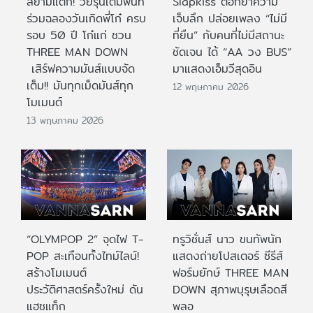
สยามแตก! วัยรุ่นเต็มพื้นที่
Slapkiss ตอกย้ำความ
ร่วมฉลองวันเกิดพี่โก๋ ครบ
เจ็บลึก ปล่อยเพลง “ไม่มี
รอบ 50 ปี โก๋แก่ ชวน
ที่ยืน” กับคนที่ไม่มีสถานะ
THREE MAN DOWN
ชัดเจน ได้ “AA วง BUS”
เสิร์ฟความมันส์แบบจัด
มาแสดงเอ็มวีสุดอิน
เต็ม!! มันทุกเม็ดมันส์ทุก
12 พฤษภาคม 2026
โมเมนต์
13 พฤษภาคม 2026
“OLYMPOP 2” จุดไฟ T-
ทรูวิชั่นส์ นาว ขนทัพนัก
POP สะเทือนทั้งไทม์ไลน์!
แสดงถ่ายโปสเตอร์ ซีรีส์
สร้างโมเมนต์
ฟอร์มยักษ์ THREE MAN
ประวัติศาสตร์ครั้งใหม่ ดัน
DOWN สุภาพบุรุษเลือดสี
แฮชแท็ก
พลอ