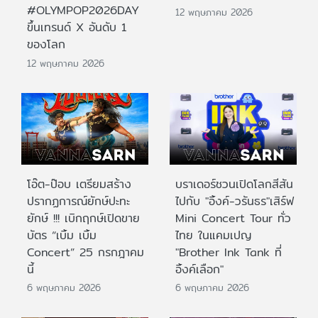
#OLYMPOP2026DAY
12 พฤษภาคม 2026
ขึ้นเทรนด์ X อันดับ 1
ของโลก
12 พฤษภาคม 2026
โอ๊ต-ป๊อบ เตรียมสร้าง
บราเดอร์ชวนเปิดโลกสีสัน
ปรากฏการณ์ยักษ์ปะทะ
ไปกับ "อิ้งค์-วรันธร"เสิร์ฟ
ยักษ์ !!! เบิกฤกษ์เปิดขาย
Mini Concert Tour ทั่ว
บัตร “เบิ้ม เบิ้ม
ไทย ในแคมเปญ
Concert” 25 กรกฎาคม
"Brother Ink Tank ที่
นี้
อิ้งค์เลือก"
6 พฤษภาคม 2026
6 พฤษภาคม 2026