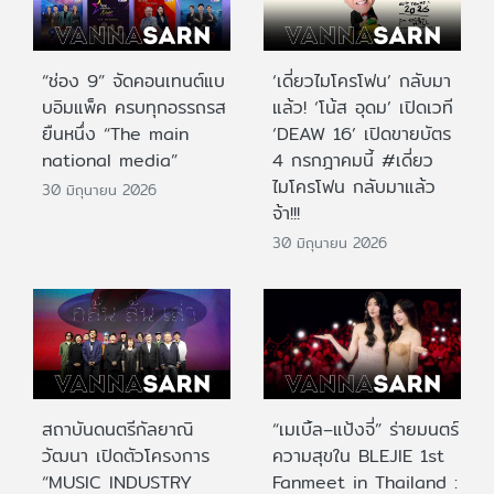
“ช่อง 9” จัดคอนเทนต์แบ
‘เดี่ยวไมโครโฟน’ กลับมา
บอิมแพ็ค ครบทุกอรรถรส
แล้ว! ‘โน้ส อุดม’ เปิดเวที
ยืนหนึ่ง “The main
‘DEAW 16’ เปิดขายบัตร
national media”
4 กรกฎาคมนี้ #เดี่ยว
ไมโครโฟน กลับมาแล้ว
30 มิถุนายน 2026
จ้า!!!
30 มิถุนายน 2026
สถาบันดนตรีกัลยาณิ
“เมเบิ้ล–แป้งจี่” ร่ายมนตร์
วัฒนา เปิดตัวโครงการ
ความสุขใน BLEJIE 1st
“MUSIC INDUSTRY
Fanmeet in Thailand :