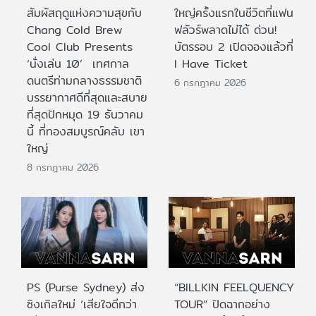
สัมผัสฤดูแห่งความสุขกับ
ใหญ่ครั้งแรกในชีวิตที่แฟน
Chang Cold Brew
ฟลัวร์พลาดไม่ได้ ด่วน!
Cool Club Presents
บัตรรอบ 2 เปิดจองแล้วที่
‘นั่งเล่น 10’ เทศกาล
I Have Ticket
ดนตรีท่ามกลางธรรมชาติ
6 กรกฎาคม 2026
บรรยากาศดีที่สุดและสบาย
ที่สุดปักหมุด 19 ธันวาคม
นี้ ที่ทองสมบูรณ์คลับ เขา
ใหญ่
8 กรกฎาคม 2026
PS (Purse Sydney) ส่ง
“BILLKIN FEELQUENCY
ซิงเกิลใหม่ ‘เสียใจดีกว่า
TOUR” ปิดฉากอย่าง