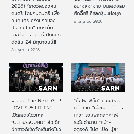
2026) “รางวัลของคน
อย่างสง่างาม บนสเตจสม
ดนตรี โดยคนดนตรี เพื่อ
ศักดิ์ศรีเกิร์ลกรุ๊ปแห่งยุค
คนดนตรี ครั้งแรกของ
8 มิถุนายน 2026
ประเทศไทย” ยกระดับ
รางวัลทางดนตรี ปักหมุด
ตัดสิน 24 มิถุนายนนี้!!!
8 มิถุนายน 2026
พาส่อง The Next Gen!
“บั้งไฟ ฟิล์ม” บวงสรวง
LOVEiS & LIT ENT.
หนังใหม่ “เสือหอน มังกร
เปิดสเตจโชว์เคส
หาว” รวมพลตลกคาเฟ่
“ULTRASOUND” ส่งเด็ก
ระดับตำนาน “หม่ำ-
ฝึกซาวด์เช็คจัดเต็มทั้งโชว์
จตุรงค์-โน้ต-เป็ด-นุ้ย”