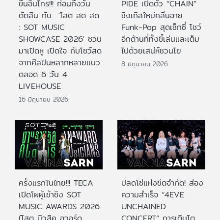
ขึ้นอินโทร!!! ก่อนถึงวัน
PIDE เปิดตัว “CHAIN”
ตัดสิน กับ 'โสต สด สด
ซิงเกิลใหม่กลิ่นอาย
: SOT MUSIC
Funk-Pop สุดเซ็กซี่ โชว์
SHOWCASE 2026' ชวน
อีกด้านที่ทั้งขี้เล่นและเต็ม
มาเปิดหู เปิดใจ กับโชว์สด
ไปด้วยเสน่ห์ชวนโย
จากศิลปินหลากหลายแนว
8 มิถุนายน 2026
ตลอด 6 วัน 4
LIVEHOUSE
16 มิถุนายน 2026
ครั้งแรกในไทย!!! TECA
ปลดโซ่แห่งขีดจำกัด! ส่อง
เปิดโผผู้เข้าชิง SOT
ความสำเร็จ “4EVE
MUSIC AWARDS 2026
UNCHAINED
(โสต มิวสิค อวอร์ด
CONCERT” การเติบโต