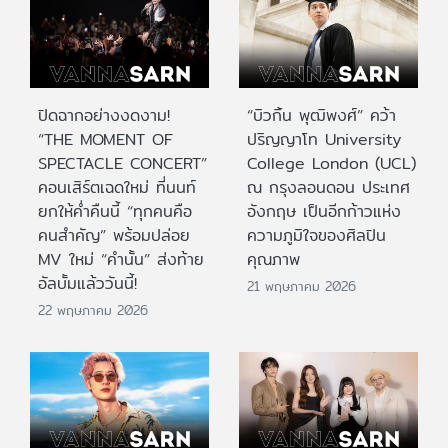
ปิดฉากอย่างงดงาม!
“บิวกิ้น พุฒิพงศ์” คว้า
“THE MOMENT OF
ปริญญาโท University
SPECTACLE CONCERT”
College London (UCL)
คอนเสิร์ตเฉดใหม่ ที่นนท์
ณ กรุงลอนดอน ประเทศ
ยกให้ค่ำคืนนี้ “ทุกคนคือ
อังกฤษ เป็นอีกก้าวแห่ง
คนสำคัญ” พร้อมปล่อย
ความภูมิใจของศิลปิน
MV ใหม่ “คำนั้น” ส่งท้าย
คุณภาพ
อัลบั้มแล้ววันนี้!
21 พฤษภาคม 2026
22 พฤษภาคม 2026