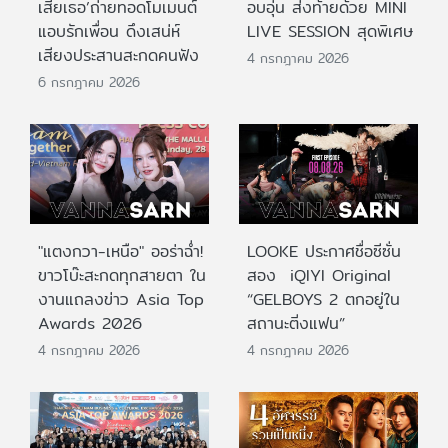
เสียเธอ’ถ่ายทอดโมเมนต์
อบอุ่น ส่งท้ายด้วย MINI
แอบรักเพื่อน ดึงเสน่ห์
LIVE SESSION สุดพิเศษ
เสียงประสานสะกดคนฟัง
4 กรกฎาคม 2026
6 กรกฎาคม 2026
"แตงกวา-เหนือ" ออร่าฉ่ำ!
LOOKE ประกาศชื่อซีซั่น
ขาวโบ๊ะสะกดทุกสายตา ใน
สอง iQIYI Original
งานแถลงข่าว Asia Top
“GELBOYS 2 ตกอยู่ใน
Awards 2026
สถานะติ่งแฟน”
4 กรกฎาคม 2026
4 กรกฎาคม 2026