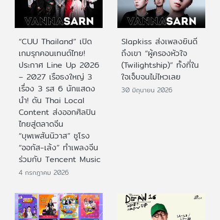
“CUU Thailand” เปิด
Slapkiss ส่งเพลงยินดี
เกมรุกคอนเทนต์ไทย!
ถึงเขา “ผู้ครองหัวใจ
ประกาศ Line Up 2026
(Twilightship)” ทั้งที่ใน
– 2027 เรือธงใหญ่ 3
ใจเจ็บจนไม่ไหวเลย
เรื่อง 3 รส 6 นักแสดง
30 มิถุนายน 2026
นำ! ดัน Thai Local
Content ส่งออกศิลปิน
ไทยสู่ตลาดจีน
“บุพเพสันนิวาส” ชูโรง
“ออกัส-เล้ง” ทำเพลงจีน
ร่วมกับ Tencent Music
4 กรกฎาคม 2026