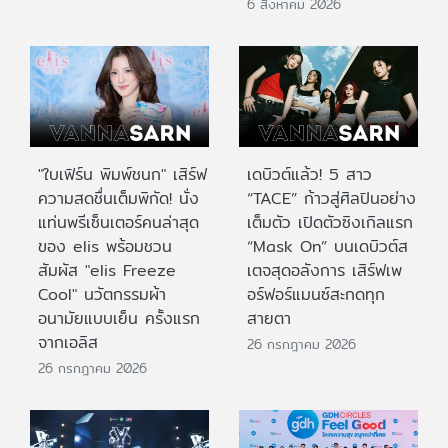
6 สิงหาคม 2026
"ใบเฟิร์น พิมพ์ชนก" เสิร์ฟ
เดบิวต์แล้ว! 5 สาว
ความสดชื่นเต็มพิกัด! นั่ง
“TACE” ก้าวสู่ศิลปินอย่าง
แท่นพรีเซ็นเตอร์คนล่าสุด
เต็มตัว เปิดตัวซิงเกิลแรก
ของ elis พร้อมชวน
“Mask On” บนเดบิวต์ส
สัมผัส "elis Freeze
เตจสุดอลังการ เสิร์ฟเพ
Cool" นวัตกรรมผ้า
อร์ฟอร์แมนซ์สะกดทุก
อนามัยแบบเย็น ครั้งแรก
สายตา
จากเอลิส
26 กรกฎาคม 2026
26 กรกฎาคม 2026