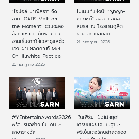
“โอปอล์ ปาณิสรา” จัด
โมเมนท์แห่งปี! “ญาญ่า-
งาน ‘OABS Melt on
ณเดชน์” ฉลองมงคล
the Moment’ ชวนชะลอ
สมรส ณ โรงแรมดุสิต
จังหวะชีวิต ค้นพบความ
ธานี อย่างอบอุ่น
งามเริ่มจากให้เวลาดูแลตัว
21 กรกฎาคม 2026
เอง ผ่านผลิตภัณฑ์ Melt
On Illuwhite Peptide
21 กรกฎาคม 2026
#YEntertainAwards2026
"ใบเฟิร์น" ปังไม่หยุด!
พร้อมรันอย่างเข้ม กับ 8
เตรียมเผยโฉมในฐานะ
สาขารางวัล
พรีเซ็นเตอร์คนล่าสุดของ