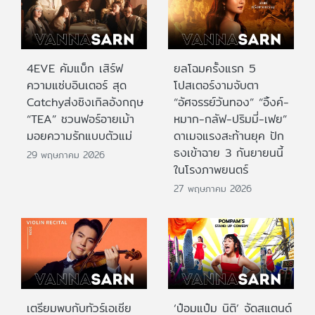
4EVE คัมแบ็ก เสิร์ฟ
ยลโฉมครั้งแรก 5
ความแซ่บอินเตอร์ สุด
โปสเตอร์งามจับตา
Catchyส่งซิงเกิลอังกฤษ
“อัศจรรย์วันทอง” “อิ้งค์-
“TEA” ชวนฟอร์อายเม้า
หมาก-กลัฟ-ปริมมี่-เฟย”
มอยความรักแบบตัวแม่
ดาเมจแรงสะท้านยุค ปัก
ธงเข้าฉาย 3 กันยายนนี้
29 พฤษภาคม 2026
ในโรงภาพยนตร์
27 พฤษภาคม 2026
เตรียมพบกับทัวร์เอเชีย
‘ป๋อมแป๋ม นิติ’ จัดสแตนด์