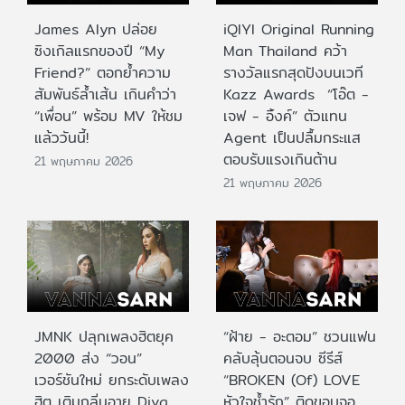
James Alyn ปล่อย
iQIYI Original Running
ซิงเกิลแรกของปี “My
Man Thailand คว้า
Friend?” ตอกย้ำความ
รางวัลแรกสุดปังบนเวที
สัมพันธ์ล้ำเส้น เกินคำว่า
Kazz Awards “โอ๊ต -
“เพื่อน” พร้อม MV ให้ชม
เจฟ - อิ้งค์” ตัวแทน
แล้ววันนี้!
Agent เป็นปลื้มกระแส
ตอบรับแรงเกินต้าน
21 พฤษภาคม 2026
21 พฤษภาคม 2026
JMNK ปลุกเพลงฮิตยุค
“ฝ้าย - อะตอม” ชวนแฟน
2000 ส่ง “วอน”
คลับลุ้นตอนจบ ซีรีส์
เวอร์ชันใหม่ ยกระดับเพลง
“BROKEN (Of) LOVE
ฮิต เติมกลิ่นอาย Diva
หัวใจช้ำรัก” ติดขอบจอ