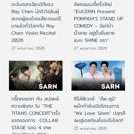
ตะวันออกเฉียงใต้ของ
อัพคอมเมดี้ครั้งใหม่
Ray Chen นักไวโอลินผู้
“EUCERIN Present
สะกดผู้ชมด้วยเสียงดนตรี
POMPAM’S STAND UP
มาแล้วทั่วโลกกับ Ray
COMEDY - อิแก่บ้า
Chen Violin Recital
น้ำลาย อยู่ยั้งยืนยาย
2026
แบบ SHINE ชรา”
27 พฤษภาคม 2026
27 พฤษภาคม 2026
กรี๊ดคอแตก กับ สปอยล์
ซีรีส์ฟีเวอร์ "อัพ-ภูมิ"
ความพิเศษ ใน “THE
ผนึกกำลังเปิดโครงการ
TITANS CONCERT”ครั้ง
"We Love Silom" ปลุกสี
แรกของการ COLLAB
ลมสู่เดสติเนชั่นระดับโลก!!
STAGE ของ 4 เทพ
25 พฤษภาคม 2026