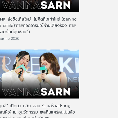
K ส่งซิงเกิลใหม่ ‘ไม่คิดถึงเท่าไหร่ (behind
e smile)’ถ่ายทอดอารมณ์ผ่านเสียงร้อง ภาย
รอยยิ้มที่ถูกซ่อนไว้
ิงหาคม 2026
มูทอี” เปิดตัว หลิง-ออม ร่วมสร้างปรากฎ
รณ์ผิวใหม่ ชูนวัตกรรม #สกินแคร์คนเป็นสิว