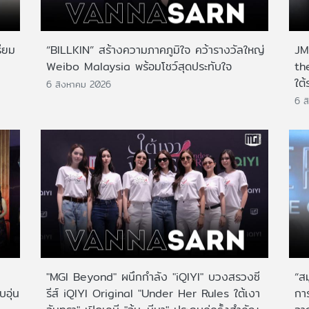
ียม
“BILLKIN” สร้างความภาคภูมิใจ คว้ารางวัลใหญ่
JMN
Weibo Malaysia พร้อมโชว์สุดประทับใจ
th
ใต้
6 สิงหาคม 2026
6 ส
"MGI Beyond" ผนึกกำลัง "iQIYI" บวงสรวงซี
“ส
บอุ่น
รีส์ iQIYI Original "Under Her Rules ใต้เงา
กา