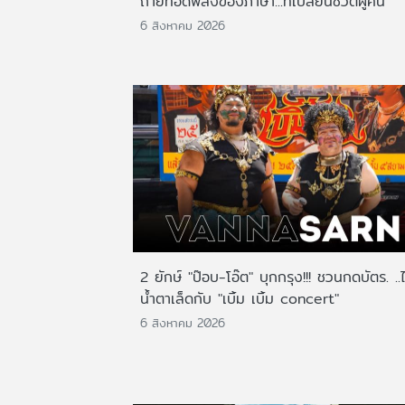
ถ่ายทอดพลังของภาษา...ที่เปลี่ยนชีวิตผู้คน
6 สิงหาคม 2026
2 ยักษ์ "ป๊อบ-โอ๊ต" บุกกรุง!!! ชวนกดบัตร. ..
น้ำตาเล็ดกับ "เบิ้ม เบิ้ม concert"
6 สิงหาคม 2026