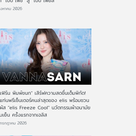
 “เบบี้ เฟซ” สู่ “เบบี้ เฟียส”
ิงหาคม 2026
เฟิร์น พิมพ์ชนก" เสิร์ฟความสดชื่นเต็มพิกัด!
งแท่นพรีเซ็นเตอร์คนล่าสุดของ elis พร้อมชวน
มผัส "elis Freeze Cool" นวัตกรรมผ้าอนามัย
บเย็น ครั้งแรกจากเอลิส
 กรกฎาคม 2026