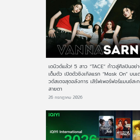
เดบิวต์แล้ว! 5 สาว “TACE” ก้าวสู่ศิลปินอย่
เต็มตัว เปิดตัวซิงเกิลแรก “Mask On” บนเด
วต์สเตจสุดอลังการ เสิร์ฟเพอร์ฟอร์แมนซ์สะ
สายตา
26 กรกฎาคม 2026