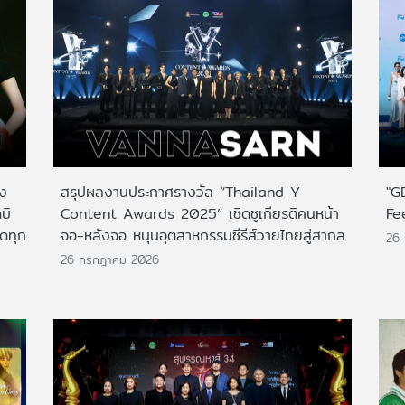
าง
สรุปผลงานประกาศรางวัล “Thailand Y
"G
บิ
Content Awards 2025” เชิดชูเกียรติคนหน้า
Fe
กดทุก
จอ-หลังจอ หนุนอุตสาหกรรมซีรีส์วายไทยสู่สากล
26
26 กรกฎาคม 2026