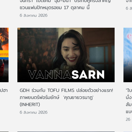
จันทรา" เปิดเคมี "อุ้ม–มีนา" ประกบคู่ครั้งสำคัญ
จาก
ชวนแฟนปักหมุดรอชม 17 ตุลาคม นี้
6 ส
6 สิงหาคม 2026
ไปฮา
GDH ร่วมกับ TOFU FILMS ปล่อยตัวอย่างแรก!
"ใบ
ภาพยนตร์ฟอร์มยักษ์ 'คุณยายวรนาฏ'
นั่
(INHERIT)
สั
แบ
6 สิงหาคม 2026
26