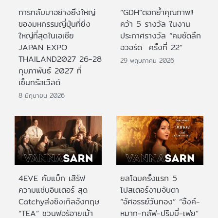
การกลับมาอย่างยิ่งใหญ่
“GDH”ตอกย้ำคุณภาพ!!
ของมหกรรมญี่ปุ่นที่ยิ่ง
คว้า 5 รางวัล ในงาน
ใหญ่ที่สุดในเอเชีย
ประกาศรางวัล “คมชัดลึก
JAPAN EXPO
อวอร์ด ครั้งที่ 22”
THAILAND2027 26-28
29 พฤษภาคม 2026
กุมภาพันธ์ 2027 ที่
เซ็นทรัลเวิลด์
8 มิถุนายน 2026
4EVE คัมแบ็ก เสิร์ฟ
ยลโฉมครั้งแรก 5
ความแซ่บอินเตอร์ สุด
โปสเตอร์งามจับตา
Catchyส่งซิงเกิลอังกฤษ
“อัศจรรย์วันทอง” “อิ้งค์-
“TEA” ชวนฟอร์อายเม้า
หมาก-กลัฟ-ปริมมี่-เฟย”