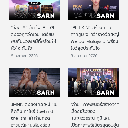
“ช่อง 9” จัดทัพ BL GL
“BILLKIN” สร้างความ
ลงจอทุกวีคเอน เตรียม
ภาคภูมิใจ คว้ารางวัลใหญ่
พบกับมวลเคมีที่พร้อมให้
Weibo Malaysia พร้อม
หัวใจเต้นรัว
โชว์สุดประทับใจ
6 สิงหาคม 2026
6 สิงหาคม 2026
JMNK ส่งซิงเกิลใหม่ ‘ไม่
"ล่าม" ภาพยนตร์สร้างจาก
คิดถึงเท่าไหร่ (behind
เรื่องจริงของ
the smile)’ถ่ายทอด
"เบญจวรรณ ภูมิแสน"
อารมณ์ผ่านเสียงร้อง
เปิดกาล่าพรีเมียร์สุดอบอุ่น