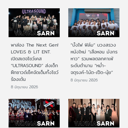
พาส่อง The Next Gen!
“บั้งไฟ ฟิล์ม” บวงสรวง
LOVEiS & LIT ENT.
หนังใหม่ “เสือหอน มังกร
เปิดสเตจโชว์เคส
หาว” รวมพลตลกคาเฟ่
“ULTRASOUND” ส่งเด็ก
ระดับตำนาน “หม่ำ-
ฝึกซาวด์เช็คจัดเต็มทั้งโชว์
จตุรงค์-โน้ต-เป็ด-นุ้ย”
ร้องเต้น
8 มิถุนายน 2026
8 มิถุนายน 2026