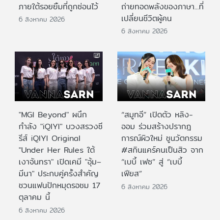
ภายใต้รอยยิ้มที่ถูกซ่อนไว้
ถ่ายทอดพลังของภาษา...ที่
เปลี่ยนชีวิตผู้คน
6 สิงหาคม 2026
6 สิงหาคม 2026
"MGI Beyond" ผนึก
“สมูทอี” เปิดตัว หลิง-
กำลัง "iQIYI" บวงสรวงซี
ออม ร่วมสร้างปรากฎ
รีส์ iQIYI Original
การณ์ผิวใหม่ ชูนวัตกรรม
"Under Her Rules ใต้
#สกินแคร์คนเป็นสิว จาก
เงาจันทรา" เปิดเคมี "อุ้ม–
“เบบี้ เฟซ” สู่ “เบบี้
มีนา" ประกบคู่ครั้งสำคัญ
เฟียส”
ชวนแฟนปักหมุดรอชม 17
6 สิงหาคม 2026
ตุลาคม นี้
6 สิงหาคม 2026