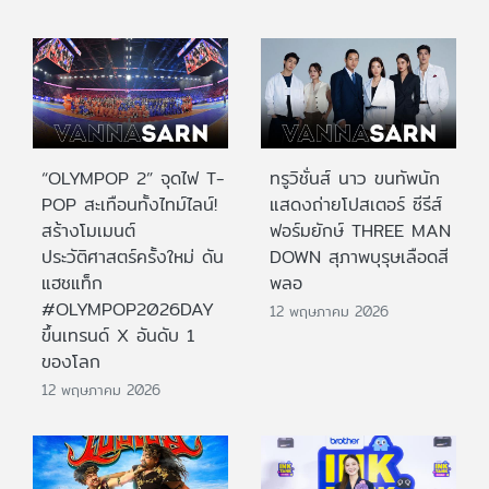
“OLYMPOP 2” จุดไฟ T-
ทรูวิชั่นส์ นาว ขนทัพนัก
POP สะเทือนทั้งไทม์ไลน์!
แสดงถ่ายโปสเตอร์ ซีรีส์
สร้างโมเมนต์
ฟอร์มยักษ์ THREE MAN
ประวัติศาสตร์ครั้งใหม่ ดัน
DOWN สุภาพบุรุษเลือดสี
แฮชแท็ก
พลอ
#OLYMPOP2026DAY
12 พฤษภาคม 2026
ขึ้นเทรนด์ X อันดับ 1
ของโลก
12 พฤษภาคม 2026