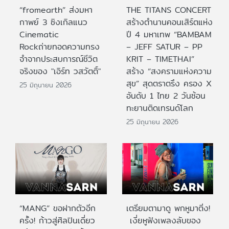
“fromearth” ส่งมหา
THE TITANS CONCERT
กาพย์ 3 ซิงเกิลแนว
สร้างตำนานคอนเสิร์ตแห่ง
Cinematic
ปี 4 มหาเทพ “BAMBAM
Rockถ่ายทอดความทรง
– JEFF SATUR – PP
จำจากประสบการณ์ชีวิต
KRIT – TIMETHAI”
จริงของ "เอิร์ท วสวัตติ์"
สร้าง “สงครามแห่งความ
สุข” สุดตราตรึง ครอง X
25 มิถุนายน 2026
อันดับ 1 ไทย 2 วันซ้อน
ทะยานติดเทรนด์โลก
25 มิถุนายน 2026
“MANG” ขอฝากตัวอีก
เตรียมตามาดู พกหูมาติ่ง!
ครั้ง! ก้าวสู่ศิลปินเดี่ยว
เงี่ยหูฟังเพลงลับของ