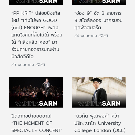
“PP KRIT” ปล่อยซิงเกิล
“ช่อง 9” จัด 3 รายการ
ใหม่ “เก่งไม่พอ GOOD
3 สไตล์ลงจอ มาครบจบ
(not) ENOUGH” เพลง
ทุกฟีลสปอร์ต
แทนใจคนที่ลืมไม่ได้ พร้อม
24 พฤษภาคม 2026
ได้ “หลิงหลิง คอง” มา
ร่วมถ่ายทอดอารมณ์ผ่าน
มิวสิควิดีโอ
25 พฤษภาคม 2026
ปิดฉากอย่างงดงาม!
“บิวกิ้น พุฒิพงศ์” คว้า
“THE MOMENT OF
ปริญญาโท University
SPECTACLE CONCERT”
College London (UCL)