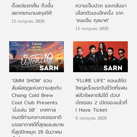
ตั้งแต่แรกเห็น ถึงขั้น
ความเจ็บปวด และกลับมา
อยากยกนามสกุลให้!
เลือกตัวเองอีกครั้ง จาก
‘ขนมจีน กุลมาศ’
13 กรกฎาคม 2026
13 กรกฎาคม 2026
‘GMM SHOW’ ชวน
“FLURE LIFE” คอนเสิร์ต
สัมผัสฤดูแห่งความสุขกับ
ใหญ่ครั้งแรกในชีวิตที่แฟน
Chang Cold Brew
ฟลัวร์พลาดไม่ได้ ด่วน!
Cool Club Presents
บัตรรอบ 2 เปิดจองแล้วที่
‘นั่งเล่น 10’ เทศกาล
I Have Ticket
ดนตรีท่ามกลางธรรมชาติ
6 กรกฎาคม 2026
บรรยากาศดีที่สุดและสบาย
ที่สุดปักหมุด 19 ธันวาคม