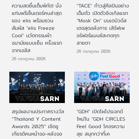
ความสดชื่นเต็มพิกัด! นั่ง
“TACE” ก้าวสู่ศิลปินอย่าง
แท่นพรีเซ็นเตอร์คนล่าสุด
เต็มตัว เปิดตัวซิงเกิลแรก
ของ elis พร้อมชวน
“Mask On” บนเดบิวต์ส
สัมผัส "elis Freeze
เตจสุดอลังการ เสิร์ฟเพ
Cool" นวัตกรรมผ้า
อร์ฟอร์แมนซ์สะกดทุก
อนามัยแบบเย็น ครั้งแรก
สายตา
จากเอลิส
26 กรกฎาคม 2026
26 กรกฎาคม 2026
สรุปผลงานประกาศรางวัล
"GDH" เปิดโผโปรเจกต์
“Thailand Y Content
ใหม่ใน "GDH CIRCLES
Awards 2025” เชิดชู
Feel Good โคจรความ
เกียรติคนหน้าจอ-หลังจอ
สุข สนุกกว่าที่เค