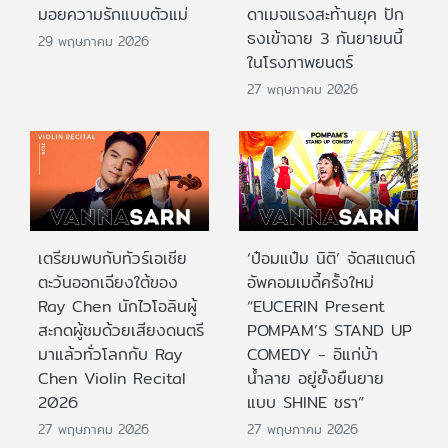
มอยความรักแบบตัวแม่
ดาเมจแรงสะท้านยุค ปัก
ธงเข้าฉาย 3 กันยายนนี้
29 พฤษภาคม 2026
ในโรงภาพยนตร์
27 พฤษภาคม 2026
เตรียมพบกับทัวร์เอเชีย
‘ป๋อมแป๋ม นิติ’ จัดสแตนด์
ตะวันออกเฉียงใต้ของ
อัพคอมเมดี้ครั้งใหม่
Ray Chen นักไวโอลินผู้
“EUCERIN Present
สะกดผู้ชมด้วยเสียงดนตรี
POMPAM’S STAND UP
มาแล้วทั่วโลกกับ Ray
COMEDY - อิแก่บ้า
Chen Violin Recital
น้ำลาย อยู่ยั้งยืนยาย
2026
แบบ SHINE ชรา”
27 พฤษภาคม 2026
27 พฤษภาคม 2026