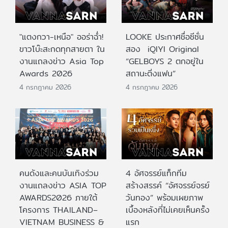
"แตงกวา-เหนือ" ออร่าฉ่ำ!
LOOKE ประกาศชื่อซีซั่น
ขาวโบ๊ะสะกดทุกสายตา ใน
สอง iQIYI Original
งานแถลงข่าว Asia Top
“GELBOYS 2 ตกอยู่ใน
Awards 2026
สถานะติ่งแฟน”
4 กรกฎาคม 2026
4 กรกฎาคม 2026
คนดังและคนบันเทิงร่วม
4 อัศจรรย์แท็กทีม
งานแถลงข่าว ASIA TOP
สร้างสรรค์ “อัศจรรย์จรย์
AWARDS2026 ภายใต้
วันทอง” พร้อมเผยภาพ
โครงการ THAILAND–
เบื้องหลังที่ไม่เคยเห็นครั้ง
VIETNAM BUSINESS &
แรก