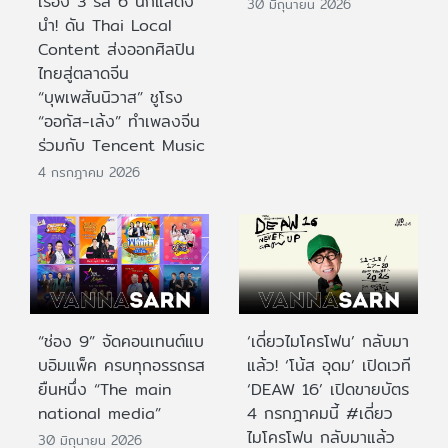
เรื่อง 3 รส 6 นักแสดง
30 มิถุนายน 2026
นำ! ดัน Thai Local
Content ส่งออกศิลปิน
ไทยสู่ตลาดจีน
“บุพเพสันนิวาส” ชูโรง
“ออกัส-เล้ง” ทำเพลงจีน
ร่วมกับ Tencent Music
4 กรกฎาคม 2026
“ช่อง 9” จัดคอนเทนต์แบ
‘เดี่ยวไมโครโฟน’ กลับมา
บอิมแพ็ค ครบทุกอรรถรส
แล้ว! ‘โน้ส อุดม’ เปิดเวที
ยืนหนึ่ง “The main
‘DEAW 16’ เปิดขายบัตร
national media”
4 กรกฎาคมนี้ #เดี่ยว
ไมโครโฟน กลับมาแล้ว
30 มิถุนายน 2026