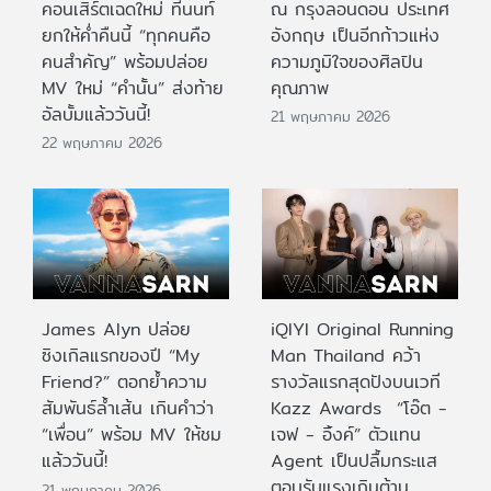
คอนเสิร์ตเฉดใหม่ ที่นนท์
ณ กรุงลอนดอน ประเทศ
ยกให้ค่ำคืนนี้ “ทุกคนคือ
อังกฤษ เป็นอีกก้าวแห่ง
คนสำคัญ” พร้อมปล่อย
ความภูมิใจของศิลปิน
MV ใหม่ “คำนั้น” ส่งท้าย
คุณภาพ
อัลบั้มแล้ววันนี้!
21 พฤษภาคม 2026
22 พฤษภาคม 2026
James Alyn ปล่อย
iQIYI Original Running
ซิงเกิลแรกของปี “My
Man Thailand คว้า
Friend?” ตอกย้ำความ
รางวัลแรกสุดปังบนเวที
สัมพันธ์ล้ำเส้น เกินคำว่า
Kazz Awards “โอ๊ต -
“เพื่อน” พร้อม MV ให้ชม
เจฟ - อิ้งค์” ตัวแทน
แล้ววันนี้!
Agent เป็นปลื้มกระแส
ตอบรับแรงเกินต้าน
21 พฤษภาคม 2026