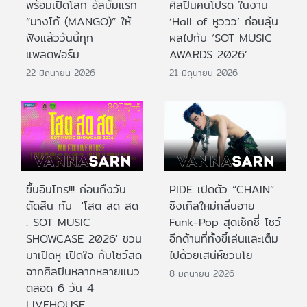
พร้อมเปิดโลก อัลบั้มแรก
ศิลปินคนโปรด ในงาน
“มางโก้ (MANGO)” ให้
‘Hall of หูววว’ ก่อนลุ้น
ฟังแล้ววันนี้ทุก
ผลไปกับ ‘SOT MUSIC
แพลตฟอร์ม
AWARDS 2026’
22 มิถุนายน 2026
21 มิถุนายน 2026
ขึ้นอินโทร!!! ก่อนถึงวัน
PIDE เปิดตัว “CHAIN”
ตัดสิน กับ 'โสต สด สด
ซิงเกิลใหม่กลิ่นอาย
: SOT MUSIC
Funk-Pop สุดเซ็กซี่ โชว์
SHOWCASE 2026' ชวน
อีกด้านที่ทั้งขี้เล่นและเต็ม
มาเปิดหู เปิดใจ กับโชว์สด
ไปด้วยเสน่ห์ชวนโย
จากศิลปินหลากหลายแนว
8 มิถุนายน 2026
ตลอด 6 วัน 4
LIVEHOUSE