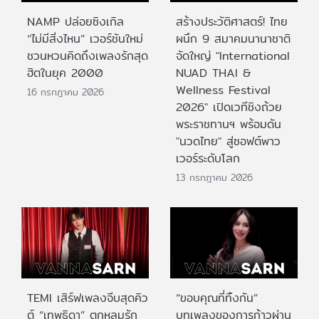
NAMP ปล่อยซิงเกิล
สร้างประวัติศาสตร์! ไทย
“ไม่มีสิ่งไหน” เวอร์ชันใหม่
ผนึก 9 สมาคมนานาชาติ
ชวนหวนคิดถึงเพลงรักสุด
จัดใหญ่ "International
ฮิตในยุค 2000
NUAD THAI &
Wellness Festival
16 กรกฎาคม 2026
2026" เปิดเวทีชิงถ้วย
พระราชทานฯ พร้อมดัน
"นวดไทย" สู่ซอฟต์พาว
เวอร์ระดับโลก
13 กรกฎาคม 2026
TEMI เสิร์ฟเพลงจีบสุดคิว
“ขอบคุณที่ทิ้งกัน”
ต์ “เทพธิดา” ตกหลุมรัก
บทเพลงของการก้าวผ่าน