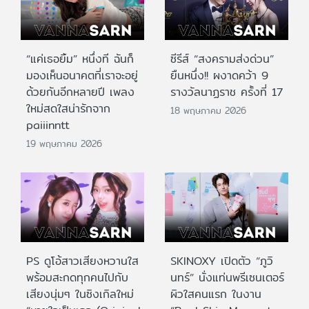
“แค่เธอยิ้ม” หนึ่งที ฉันก็
ซีรีส์ “สงครามส่งด่วน”
มองเห็นอนาคตที่เราจะอยู่
ยืนหนึ่ง!! ผงาดคว้า 9
ด้วยกันอีกหลายปี เพลง
รางวัลนาฏราช ครั้งที่ 17
ใหม่สดใสน่ารักจาก
18 พฤษภาคม 2026
paiiinntt
19 พฤษภาคม 2026
PS ดูโอ้สาวเสียงหวานใส
SKINOXY เปิดตัว “ภูวิ
พร้อมสะกดทุกคนไปกับ
นทร์” นั่งแท่นพรีเซนเตอร์
เสียงนุ่มๆ ในซิงเกิลใหม่
ผิวใสคนแรก ในงาน