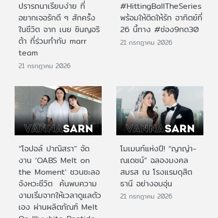
ปรารถนาเรียบง่าย ที่
#HittingBallTheSeries
อยากเจอรักดี ๆ สักครั้ง
พร้อมให้ติดให้รัก อาทิตย์ที่
ในชีวิต จาก เนย ซินญอริ
26 นี้ทาง #ช่อง9กด30
ต้า ที่ร่วมทำกับ marr
21 กรกฎาคม 2026
team
21 กรกฎาคม 2026
“โอปอล์ ปาณิสรา” จัด
โมเมนท์แห่งปี! “ญาญ่า-
งาน ‘OABS Melt on
ณเดชน์” ฉลองมงคล
the Moment’ ชวนชะลอ
สมรส ณ โรงแรมดุสิต
จังหวะชีวิต ค้นพบความ
ธานี อย่างอบอุ่น
งามเริ่มจากให้เวลาดูแลตัว
21 กรกฎาคม 2026
เอง ผ่านผลิตภัณฑ์ Melt