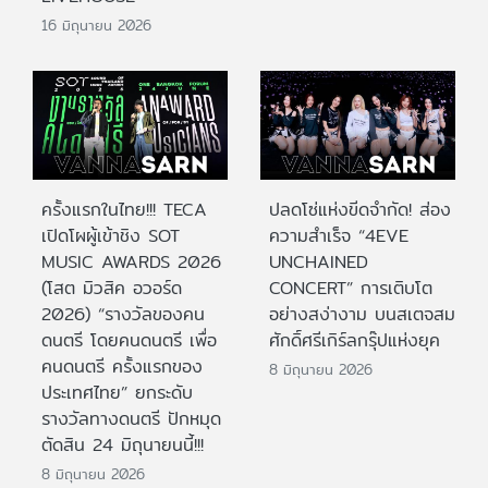
16 มิถุนายน 2026
ครั้งแรกในไทย!!! TECA
ปลดโซ่แห่งขีดจำกัด! ส่อง
เปิดโผผู้เข้าชิง SOT
ความสำเร็จ “4EVE
MUSIC AWARDS 2026
UNCHAINED
(โสต มิวสิค อวอร์ด
CONCERT” การเติบโต
2026) “รางวัลของคน
อย่างสง่างาม บนสเตจสม
ดนตรี โดยคนดนตรี เพื่อ
ศักดิ์ศรีเกิร์ลกรุ๊ปแห่งยุค
คนดนตรี ครั้งแรกของ
8 มิถุนายน 2026
ประเทศไทย” ยกระดับ
รางวัลทางดนตรี ปักหมุด
ตัดสิน 24 มิถุนายนนี้!!!
8 มิถุนายน 2026