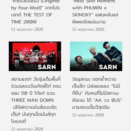
“หายใจเป็นเธอ (Original
“Real Skin Moment
by Four-Mod)” จากโปร
with PHUWIN x
เจกต์ THE TEST OF
SKINOXY” แฟนคลับแห่
TIME 2000
ซัพพอร์ตแน่นงาน
13 พฤษภาคม 2026
13 พฤษภาคม 2026
สยามแตก! วัยรุ่นเต็มพื้นที่
Slapkiss ตอกย้ำความ
ร่วมฉลองวันเกิดพี่โก๋ ครบ
เจ็บลึก ปล่อยเพลง “ไม่มี
รอบ 50 ปี โก๋แก่ ชวน
ที่ยืน” กับคนที่ไม่มีสถานะ
THREE MAN DOWN
ชัดเจน ได้ “AA วง BUS”
เสิร์ฟความมันส์แบบจัด
มาแสดงเอ็มวีสุดอิน
เต็ม!! มันทุกเม็ดมันส์ทุก
12 พฤษภาคม 2026
โมเมนต์
13 พฤษภาคม 2026