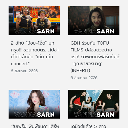
2 ยักษ์ "ป๊อบ-โอ๊ต" บุก
GDH ร่วมกับ TOFU
กรุง!!! ชวนกดบัตร. ..ไปฮา
FILMS ปล่อยตัวอย่าง
น้ำตาเล็ดกับ "เบิ้ม เบิ้ม
แรก! ภาพยนตร์ฟอร์มยักษ์
concert"
'คุณยายวรนาฏ'
(INHERIT)
6 สิงหาคม 2026
6 สิงหาคม 2026
"ใบเฟิร์น พิมพ์ชนก" เสิร์ฟ
เดบิวต์แล้ว! 5 สาว