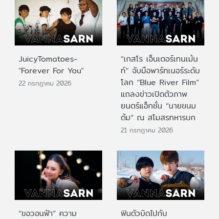
JuicyTomatoes-
“เกสโร เอ็นเตอร์เทนเม้น
"Forever For You"
ท์” จับมือพาร์ทเนอร์ระดับ
โลก “Blue River Film”
22 กรกฎาคม 2026
แถลงข่าวเปิดตัวภาพ
ยนตร์แอ็กชั่น “นายขนม
ต้ม” ณ สโมสรทหารบก
21 กรกฎาคม 2026
“ขอวอนฟ้า” ความ
ฟินตัวบิดไปกับ