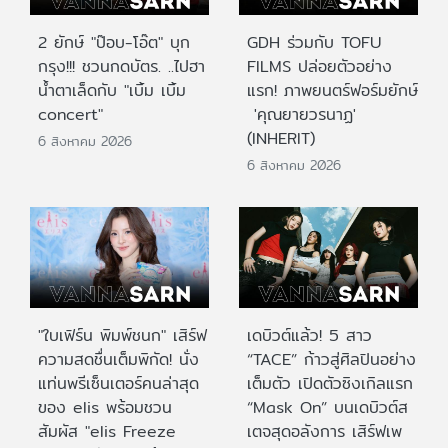
2 ยักษ์ "ป๊อบ-โอ๊ต" บุก
GDH ร่วมกับ TOFU
กรุง!!! ชวนกดบัตร. ..ไปฮา
FILMS ปล่อยตัวอย่าง
น้ำตาเล็ดกับ "เบิ้ม เบิ้ม
แรก! ภาพยนตร์ฟอร์มยักษ์
concert"
'คุณยายวรนาฏ'
(INHERIT)
6 สิงหาคม 2026
6 สิงหาคม 2026
"ใบเฟิร์น พิมพ์ชนก" เสิร์ฟ
เดบิวต์แล้ว! 5 สาว
ความสดชื่นเต็มพิกัด! นั่ง
“TACE” ก้าวสู่ศิลปินอย่าง
แท่นพรีเซ็นเตอร์คนล่าสุด
เต็มตัว เปิดตัวซิงเกิลแรก
ของ elis พร้อมชวน
“Mask On” บนเดบิวต์ส
สัมผัส "elis Freeze
เตจสุดอลังการ เสิร์ฟเพ