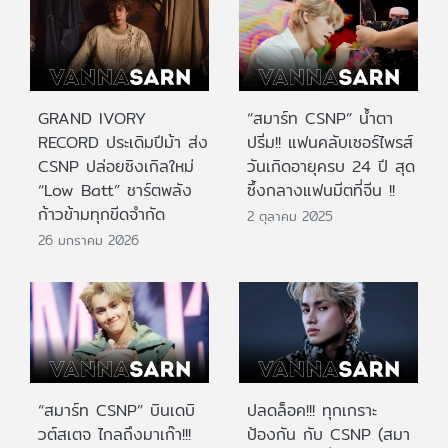
GRAND IVORY
“สมาร์ท CSNP” น้ำตา
RECORD ประเดิมปีม้า ส่ง
ปริ่ม!! แฟนคลับเซอร์ไพรส์
CSNP ปล่อยซิงเกิลใหม่
วันเกิดอายุครบ 24 ปี สุด
“Low Batt” ชาร์ตพลัง
ซึ้งกลางแฟนมีตที่จีน !!
ก้าวข้ามทุกขีดจำกัด
2 ตุลาคม 2025
26 มกราคม 2026
“สมาร์ท CSNP” บินเดบิ
ปลดล็อค!!! ทุกเกราะ
วต์สเตจ ไกลถึงมาเก๊า!!!
ป้องกัน กับ CSNP (สมา