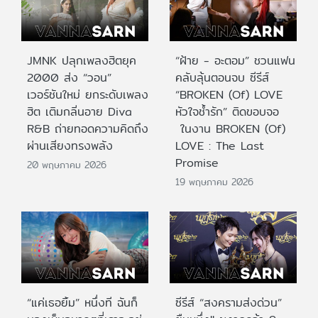
JMNK ปลุกเพลงฮิตยุค
“ฝ้าย - อะตอม” ชวนแฟน
2000 ส่ง “วอน”
คลับลุ้นตอนจบ ซีรีส์
เวอร์ชันใหม่ ยกระดับเพลง
“BROKEN (Of) LOVE
ฮิต เติมกลิ่นอาย Diva
หัวใจช้ำรัก” ติดขอบจอ
R&B ถ่ายทอดความคิดถึง
ในงาน BROKEN (Of)
ผ่านเสียงทรงพลัง
LOVE : The Last
Promise
20 พฤษภาคม 2026
19 พฤษภาคม 2026
“แค่เธอยิ้ม” หนึ่งที ฉันก็
ซีรีส์ “สงครามส่งด่วน”