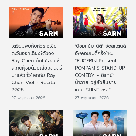
เตรียมพบกับทัวร์เอเชีย
‘ป๋อมแป๋ม นิติ’ จัดสแตนด์
ตะวันออกเฉียงใต้ของ
อัพคอมเมดี้ครั้งใหม่
Ray Chen นักไวโอลินผู้
“EUCERIN Present
สะกดผู้ชมด้วยเสียงดนตรี
POMPAM’S STAND UP
มาแล้วทั่วโลกกับ Ray
COMEDY - อิแก่บ้า
Chen Violin Recital
น้ำลาย อยู่ยั้งยืนยาย
2026
แบบ SHINE ชรา”
27 พฤษภาคม 2026
27 พฤษภาคม 2026