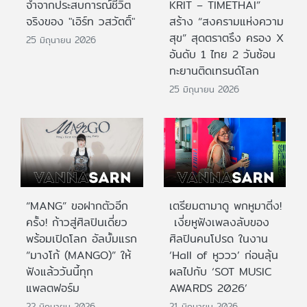
จำจากประสบการณ์ชีวิต
KRIT – TIMETHAI”
จริงของ "เอิร์ท วสวัตติ์"
สร้าง “สงครามแห่งความ
สุข” สุดตราตรึง ครอง X
25 มิถุนายน 2026
อันดับ 1 ไทย 2 วันซ้อน
ทะยานติดเทรนด์โลก
25 มิถุนายน 2026
“MANG” ขอฝากตัวอีก
เตรียมตามาดู พกหูมาติ่ง!
ครั้ง! ก้าวสู่ศิลปินเดี่ยว
เงี่ยหูฟังเพลงลับของ
พร้อมเปิดโลก อัลบั้มแรก
ศิลปินคนโปรด ในงาน
“มางโก้ (MANGO)” ให้
‘Hall of หูววว’ ก่อนลุ้น
ฟังแล้ววันนี้ทุก
ผลไปกับ ‘SOT MUSIC
แพลตฟอร์ม
AWARDS 2026’
22 มิถุนายน 2026
21 มิถุนายน 2026