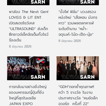
พาส่อง The Next Gen!
“บั้งไฟ ฟิล์ม” บวงสรวง
LOVEiS & LIT ENT.
หนังใหม่ “เสือหอน มังกร
เปิดสเตจโชว์เคส
หาว” รวมพลตลกคาเฟ่
“ULTRASOUND” ส่งเด็ก
ระดับตำนาน “หม่ำ-
ฝึกซาวด์เช็คจัดเต็มทั้งโชว์
จตุรงค์-โน้ต-เป็ด-นุ้ย”
ร้องเต้น
8 มิถุนายน 2026
8 มิถุนายน 2026
การกลับมาอย่างยิ่งใหญ่
“GDH”ตอกย้ำคุณภาพ!!
ของมหกรรมญี่ปุ่นที่ยิ่ง
คว้า 5 รางวัล ในงาน
ใหญ่ที่สุดในเอเชีย
ประกาศรางวัล “คมชัดลึก
JAPAN EXPO
อวอร์ด ครั้งที่ 22”