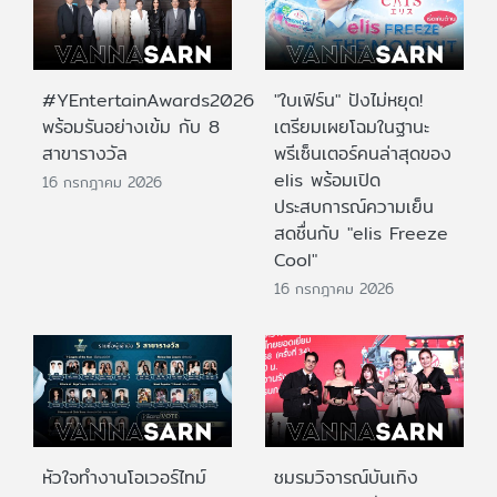
#YEntertainAwards2026
"ใบเฟิร์น" ปังไม่หยุด!
พร้อมรันอย่างเข้ม กับ 8
เตรียมเผยโฉมในฐานะ
สาขารางวัล
พรีเซ็นเตอร์คนล่าสุดของ
elis พร้อมเปิด
16 กรกฎาคม 2026
ประสบการณ์ความเย็น
สดชื่นกับ "elis Freeze
Cool"
16 กรกฎาคม 2026
หัวใจทำงานโอเวอร์ไทม์
ชมรมวิจารณ์บันเทิง