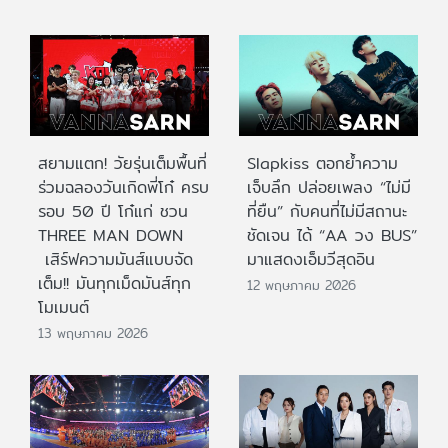
สยามแตก! วัยรุ่นเต็มพื้นที่
Slapkiss ตอกย้ำความ
ร่วมฉลองวันเกิดพี่โก๋ ครบ
เจ็บลึก ปล่อยเพลง “ไม่มี
รอบ 50 ปี โก๋แก่ ชวน
ที่ยืน” กับคนที่ไม่มีสถานะ
THREE MAN DOWN
ชัดเจน ได้ “AA วง BUS”
เสิร์ฟความมันส์แบบจัด
มาแสดงเอ็มวีสุดอิน
เต็ม!! มันทุกเม็ดมันส์ทุก
12 พฤษภาคม 2026
โมเมนต์
13 พฤษภาคม 2026