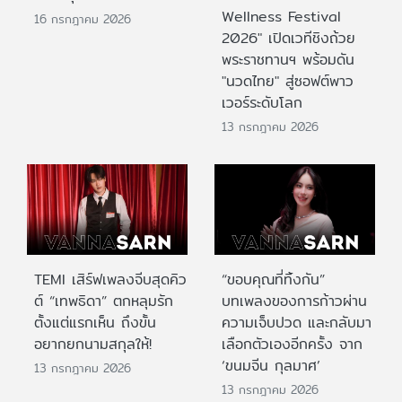
Wellness Festival
16 กรกฎาคม 2026
2026" เปิดเวทีชิงถ้วย
พระราชทานฯ พร้อมดัน
"นวดไทย" สู่ซอฟต์พาว
เวอร์ระดับโลก
13 กรกฎาคม 2026
TEMI เสิร์ฟเพลงจีบสุดคิว
“ขอบคุณที่ทิ้งกัน”
ต์ “เทพธิดา” ตกหลุมรัก
บทเพลงของการก้าวผ่าน
ตั้งแต่แรกเห็น ถึงขั้น
ความเจ็บปวด และกลับมา
อยากยกนามสกุลให้!
เลือกตัวเองอีกครั้ง จาก
‘ขนมจีน กุลมาศ’
13 กรกฎาคม 2026
13 กรกฎาคม 2026