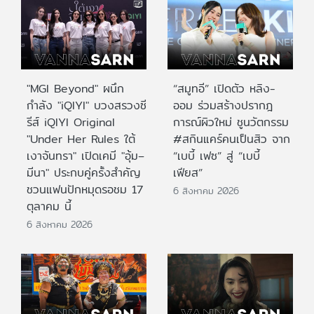
"MGI Beyond" ผนึก
“สมูทอี” เปิดตัว หลิง-
กำลัง "iQIYI" บวงสรวงซี
ออม ร่วมสร้างปรากฎ
รีส์ iQIYI Original
การณ์ผิวใหม่ ชูนวัตกรรม
"Under Her Rules ใต้
#สกินแคร์คนเป็นสิว จาก
เงาจันทรา" เปิดเคมี "อุ้ม–
“เบบี้ เฟซ” สู่ “เบบี้
มีนา" ประกบคู่ครั้งสำคัญ
เฟียส”
ชวนแฟนปักหมุดรอชม 17
6 สิงหาคม 2026
ตุลาคม นี้
6 สิงหาคม 2026