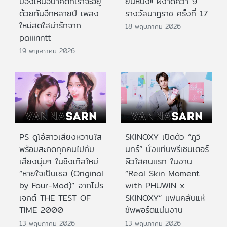
มองเห็นอนาคตที่เราจะอยู่
ยืนหนึ่ง!! ผงาดคว้า 9
ด้วยกันอีกหลายปี เพลง
รางวัลนาฏราช ครั้งที่ 17
ใหม่สดใสน่ารักจาก
18 พฤษภาคม 2026
paiiinntt
19 พฤษภาคม 2026
PS ดูโอ้สาวเสียงหวานใส
SKINOXY เปิดตัว “ภูวิ
พร้อมสะกดทุกคนไปกับ
นทร์” นั่งแท่นพรีเซนเตอร์
เสียงนุ่มๆ ในซิงเกิลใหม่
ผิวใสคนแรก ในงาน
“หายใจเป็นเธอ (Original
“Real Skin Moment
by Four-Mod)” จากโปร
with PHUWIN x
เจกต์ THE TEST OF
SKINOXY” แฟนคลับแห่
TIME 2000
ซัพพอร์ตแน่นงาน
13 พฤษภาคม 2026
13 พฤษภาคม 2026