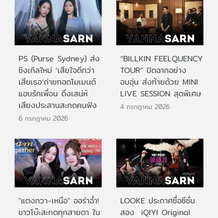
PS (Purse Sydney) ส่ง
“BILLKIN FEELQUENCY
ซิงเกิลใหม่ ‘เสียใจดีกว่า
TOUR” ปิดฉากอย่าง
เสียเธอ’ถ่ายทอดโมเมนต์
อบอุ่น ส่งท้ายด้วย MINI
แอบรักเพื่อน ดึงเสน่ห์
LIVE SESSION สุดพิเศษ
เสียงประสานสะกดคนฟัง
4 กรกฎาคม 2026
6 กรกฎาคม 2026
"แตงกวา-เหนือ" ออร่าฉ่ำ!
LOOKE ประกาศชื่อซีซั่น
ขาวโบ๊ะสะกดทุกสายตา ใน
สอง iQIYI Original