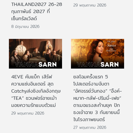
THAILAND2027 26-28
29 พฤษภาคม 2026
กุมภาพันธ์ 2027 ที่
เซ็นทรัลเวิลด์
8 มิถุนายน 2026
4EVE คัมแบ็ก เสิร์ฟ
ยลโฉมครั้งแรก 5
ความแซ่บอินเตอร์ สุด
โปสเตอร์งามจับตา
Catchyส่งซิงเกิลอังกฤษ
“อัศจรรย์วันทอง” “อิ้งค์-
“TEA” ชวนฟอร์อายเม้า
หมาก-กลัฟ-ปริมมี่-เฟย”
มอยความรักแบบตัวแม่
ดาเมจแรงสะท้านยุค ปัก
ธงเข้าฉาย 3 กันยายนนี้
29 พฤษภาคม 2026
ในโรงภาพยนตร์
27 พฤษภาคม 2026