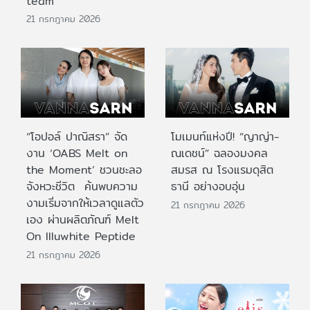
team
21 กรกฎาคม 2026
“โอปอล์ ปาณิสรา” จัด
โมเมนท์แห่งปี! “ญาญ่า-
งาน ‘OABS Melt on
ณเดชน์” ฉลองมงคล
the Moment’ ชวนชะลอ
สมรส ณ โรงแรมดุสิต
จังหวะชีวิต ค้นพบความ
ธานี อย่างอบอุ่น
งามเริ่มจากให้เวลาดูแลตัว
21 กรกฎาคม 2026
เอง ผ่านผลิตภัณฑ์ Melt
On Illuwhite Peptide
21 กรกฎาคม 2026