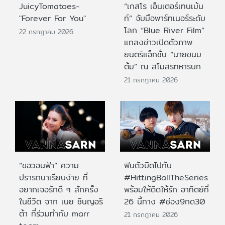
JuicyTomatoes-
“เกสโร เอ็นเตอร์เทนเม้น
"Forever For You"
ท์” จับมือพาร์ทเนอร์ระดับ
โลก “Blue River Film”
22 กรกฎาคม 2026
แถลงข่าวเปิดตัวภาพ
ยนตร์แอ็กชั่น “นายขนม
ต้ม” ณ สโมสรทหารบก
21 กรกฎาคม 2026
“ขอวอนฟ้า” ความ
ฟินตัวบิดไปกับ
ปรารถนาเรียบง่าย ที่
#HittingBallTheSeries
อยากเจอรักดี ๆ สักครั้ง
พร้อมให้ติดให้รัก อาทิตย์ที่
ในชีวิต จาก เนย ซินญอริ
26 นี้ทาง #ช่อง9กด30
ต้า ที่ร่วมทำกับ marr
21 กรกฎาคม 2026