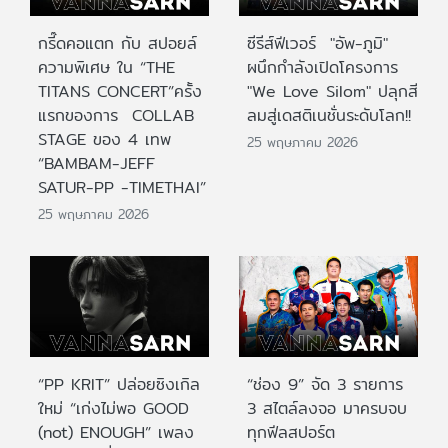
กรี๊ดคอแตก กับ สปอยล์
ซีรีส์ฟีเวอร์ "อัพ-ภูมิ"
ความพิเศษ ใน “THE
ผนึกกำลังเปิดโครงการ
TITANS CONCERT”ครั้ง
"We Love Silom" ปลุกสี
แรกของการ COLLAB
ลมสู่เดสติเนชั่นระดับโลก!!
STAGE ของ 4 เทพ
25 พฤษภาคม 2026
“BAMBAM-JEFF
SATUR-PP -TIMETHAI”
25 พฤษภาคม 2026
“PP KRIT” ปล่อยซิงเกิล
“ช่อง 9” จัด 3 รายการ
ใหม่ “เก่งไม่พอ GOOD
3 สไตล์ลงจอ มาครบจบ
(not) ENOUGH” เพลง
ทุกฟีลสปอร์ต