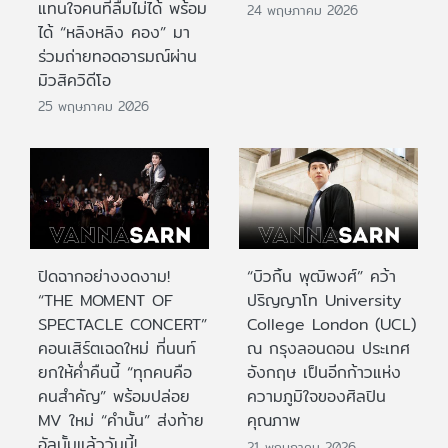
แทนใจคนที่ลืมไม่ได้ พร้อม
24 พฤษภาคม 2026
ได้ “หลิงหลิง คอง” มา
ร่วมถ่ายทอดอารมณ์ผ่าน
มิวสิควิดีโอ
25 พฤษภาคม 2026
ปิดฉากอย่างงดงาม!
“บิวกิ้น พุฒิพงศ์” คว้า
“THE MOMENT OF
ปริญญาโท University
SPECTACLE CONCERT”
College London (UCL)
คอนเสิร์ตเฉดใหม่ ที่นนท์
ณ กรุงลอนดอน ประเทศ
ยกให้ค่ำคืนนี้ “ทุกคนคือ
อังกฤษ เป็นอีกก้าวแห่ง
คนสำคัญ” พร้อมปล่อย
ความภูมิใจของศิลปิน
MV ใหม่ “คำนั้น” ส่งท้าย
คุณภาพ
อัลบั้มแล้ววันนี้!
21 พฤษภาคม 2026