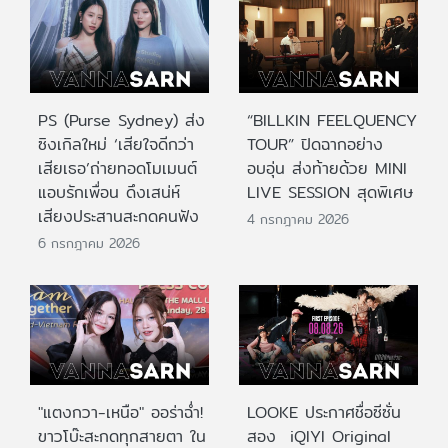
PS (Purse Sydney) ส่ง
“BILLKIN FEELQUENCY
ซิงเกิลใหม่ ‘เสียใจดีกว่า
TOUR” ปิดฉากอย่าง
เสียเธอ’ถ่ายทอดโมเมนต์
อบอุ่น ส่งท้ายด้วย MINI
แอบรักเพื่อน ดึงเสน่ห์
LIVE SESSION สุดพิเศษ
เสียงประสานสะกดคนฟัง
4 กรกฎาคม 2026
6 กรกฎาคม 2026
"แตงกวา-เหนือ" ออร่าฉ่ำ!
LOOKE ประกาศชื่อซีซั่น
ขาวโบ๊ะสะกดทุกสายตา ใน
สอง iQIYI Original