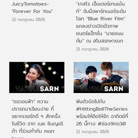
JuicyTomatoes-
“เกสโร เอ็นเตอร์เทนเม้น
"Forever For You"
ท์” จับมือพาร์ทเนอร์ระดับ
โลก “Blue River Film”
22 กรกฎาคม 2026
แถลงข่าวเปิดตัวภาพ
ยนตร์แอ็กชั่น “นายขนม
ต้ม” ณ สโมสรทหารบก
21 กรกฎาคม 2026
“ขอวอนฟ้า” ความ
ฟินตัวบิดไปกับ
ปรารถนาเรียบง่าย ที่
#HittingBallTheSeries
อยากเจอรักดี ๆ สักครั้ง
พร้อมให้ติดให้รัก อาทิตย์ที่
ในชีวิต จาก เนย ซินญอริ
26 นี้ทาง #ช่อง9กด30
ต้า ที่ร่วมทำกับ marr
21 กรกฎาคม 2026