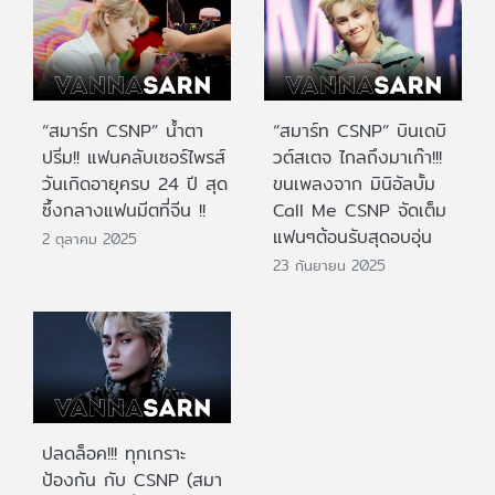
“สมาร์ท CSNP” น้ำตา
“สมาร์ท CSNP” บินเดบิ
ปริ่ม!! แฟนคลับเซอร์ไพรส์
วต์สเตจ ไกลถึงมาเก๊า!!!
วันเกิดอายุครบ 24 ปี สุด
ขนเพลงจาก มินิอัลบั้ม
ซึ้งกลางแฟนมีตที่จีน !!
Call Me CSNP จัดเต็ม
แฟนๆต้อนรับสุดอบอุ่น
2 ตุลาคม 2025
23 กันยายน 2025
ปลดล็อค!!! ทุกเกราะ
ป้องกัน กับ CSNP (สมา