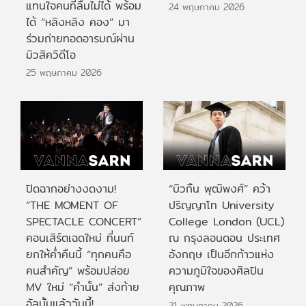
แทนใจคนที่ลืมไม่ได้ พร้อม
24 พฤษภาคม 2026
ได้ “หลิงหลิง คอง” มา
ร่วมถ่ายทอดอารมณ์ผ่าน
มิวสิควิดีโอ
25 พฤษภาคม 2026
ปิดฉากอย่างงดงาม!
“บิวกิ้น พุฒิพงศ์” คว้า
“THE MOMENT OF
ปริญญาโท University
SPECTACLE CONCERT”
College London (UCL)
คอนเสิร์ตเฉดใหม่ ที่นนท์
ณ กรุงลอนดอน ประเทศ
ยกให้ค่ำคืนนี้ “ทุกคนคือ
อังกฤษ เป็นอีกก้าวแห่ง
คนสำคัญ” พร้อมปล่อย
ความภูมิใจของศิลปิน
MV ใหม่ “คำนั้น” ส่งท้าย
คุณภาพ
อัลบั้มแล้ววันนี้!
21 พฤษภาคม 2026