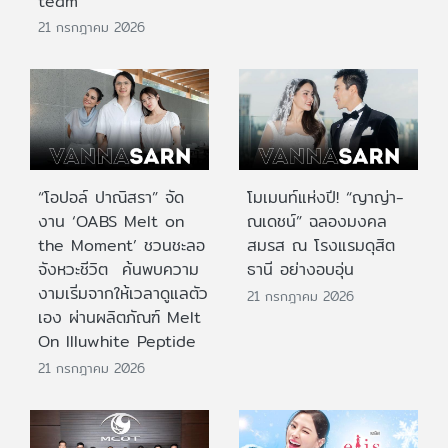
team
21 กรกฎาคม 2026
“โอปอล์ ปาณิสรา” จัด
โมเมนท์แห่งปี! “ญาญ่า-
งาน ‘OABS Melt on
ณเดชน์” ฉลองมงคล
the Moment’ ชวนชะลอ
สมรส ณ โรงแรมดุสิต
จังหวะชีวิต ค้นพบความ
ธานี อย่างอบอุ่น
งามเริ่มจากให้เวลาดูแลตัว
21 กรกฎาคม 2026
เอง ผ่านผลิตภัณฑ์ Melt
On Illuwhite Peptide
21 กรกฎาคม 2026