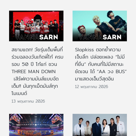
สยามแตก! วัยรุ่นเต็มพื้นที่
Slapkiss ตอกย้ำความ
ร่วมฉลองวันเกิดพี่โก๋ ครบ
เจ็บลึก ปล่อยเพลง “ไม่มี
รอบ 50 ปี โก๋แก่ ชวน
ที่ยืน” กับคนที่ไม่มีสถานะ
THREE MAN DOWN
ชัดเจน ได้ “AA วง BUS”
เสิร์ฟความมันส์แบบจัด
มาแสดงเอ็มวีสุดอิน
เต็ม!! มันทุกเม็ดมันส์ทุก
12 พฤษภาคม 2026
โมเมนต์
13 พฤษภาคม 2026