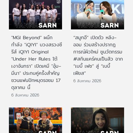
"MGI Beyond" ผนึก
“สมูทอี” เปิดตัว หลิง-
กำลัง "iQIYI" บวงสรวงซี
ออม ร่วมสร้างปรากฎ
รีส์ iQIYI Original
การณ์ผิวใหม่ ชูนวัตกรรม
"Under Her Rules ใต้
#สกินแคร์คนเป็นสิว จาก
เงาจันทรา" เปิดเคมี "อุ้ม–
“เบบี้ เฟซ” สู่ “เบบี้
มีนา" ประกบคู่ครั้งสำคัญ
เฟียส”
ชวนแฟนปักหมุดรอชม 17
6 สิงหาคม 2026
ตุลาคม นี้
6 สิงหาคม 2026