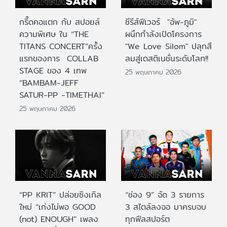
กรี๊ดคอแตก กับ สปอยล์
ซีรีส์ฟีเวอร์ "อัพ-ภูมิ"
ความพิเศษ ใน “THE
ผนึกกำลังเปิดโครงการ
TITANS CONCERT”ครั้ง
"We Love Silom" ปลุกสี
แรกของการ COLLAB
ลมสู่เดสติเนชั่นระดับโลก!!
STAGE ของ 4 เทพ
25 พฤษภาคม 2026
“BAMBAM-JEFF
SATUR-PP -TIMETHAI”
25 พฤษภาคม 2026
“PP KRIT” ปล่อยซิงเกิล
“ช่อง 9” จัด 3 รายการ
ใหม่ “เก่งไม่พอ GOOD
3 สไตล์ลงจอ มาครบจบ
(not) ENOUGH” เพลง
ทุกฟีลสปอร์ต