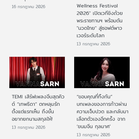
Wellness Festival
16 กรกฎาคม 2026
2026" เปิดเวทีชิงถ้วย
พระราชทานฯ พร้อมดัน
"นวดไทย" สู่ซอฟต์พาว
เวอร์ระดับโลก
13 กรกฎาคม 2026
TEMI เสิร์ฟเพลงจีบสุดคิว
“ขอบคุณที่ทิ้งกัน”
ต์ “เทพธิดา” ตกหลุมรัก
บทเพลงของการก้าวผ่าน
ตั้งแต่แรกเห็น ถึงขั้น
ความเจ็บปวด และกลับมา
อยากยกนามสกุลให้!
เลือกตัวเองอีกครั้ง จาก
‘ขนมจีน กุลมาศ’
13 กรกฎาคม 2026
13 กรกฎาคม 2026