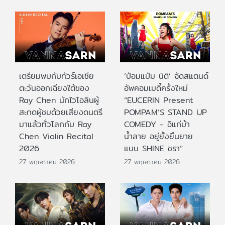
เตรียมพบกับทัวร์เอเชีย
‘ป๋อมแป๋ม นิติ’ จัดสแตนด์
ตะวันออกเฉียงใต้ของ
อัพคอมเมดี้ครั้งใหม่
Ray Chen นักไวโอลินผู้
“EUCERIN Present
สะกดผู้ชมด้วยเสียงดนตรี
POMPAM’S STAND UP
มาแล้วทั่วโลกกับ Ray
COMEDY - อิแก่บ้า
Chen Violin Recital
น้ำลาย อยู่ยั้งยืนยาย
2026
แบบ SHINE ชรา”
27 พฤษภาคม 2026
27 พฤษภาคม 2026