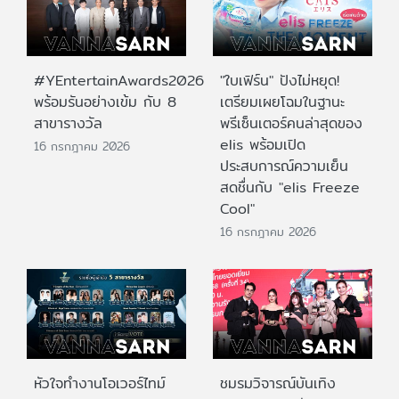
#YEntertainAwards2026
"ใบเฟิร์น" ปังไม่หยุด!
พร้อมรันอย่างเข้ม กับ 8
เตรียมเผยโฉมในฐานะ
สาขารางวัล
พรีเซ็นเตอร์คนล่าสุดของ
elis พร้อมเปิด
16 กรกฎาคม 2026
ประสบการณ์ความเย็น
สดชื่นกับ "elis Freeze
Cool"
16 กรกฎาคม 2026
หัวใจทำงานโอเวอร์ไทม์
ชมรมวิจารณ์บันเทิง