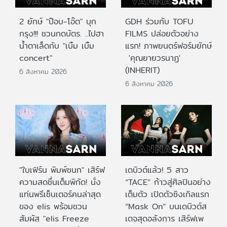
2 ยักษ์ "ป๊อบ-โอ๊ต" บุก
GDH ร่วมกับ TOFU
กรุง!!! ชวนกดบัตร. ..ไปฮา
FILMS ปล่อยตัวอย่าง
น้ำตาเล็ดกับ "เบิ้ม เบิ้ม
แรก! ภาพยนตร์ฟอร์มยักษ์
concert"
'คุณยายวรนาฏ'
(INHERIT)
6 สิงหาคม 2026
6 สิงหาคม 2026
"ใบเฟิร์น พิมพ์ชนก" เสิร์ฟ
เดบิวต์แล้ว! 5 สาว
ความสดชื่นเต็มพิกัด! นั่ง
“TACE” ก้าวสู่ศิลปินอย่าง
แท่นพรีเซ็นเตอร์คนล่าสุด
เต็มตัว เปิดตัวซิงเกิลแรก
ของ elis พร้อมชวน
“Mask On” บนเดบิวต์ส
สัมผัส "elis Freeze
เตจสุดอลังการ เสิร์ฟเพ