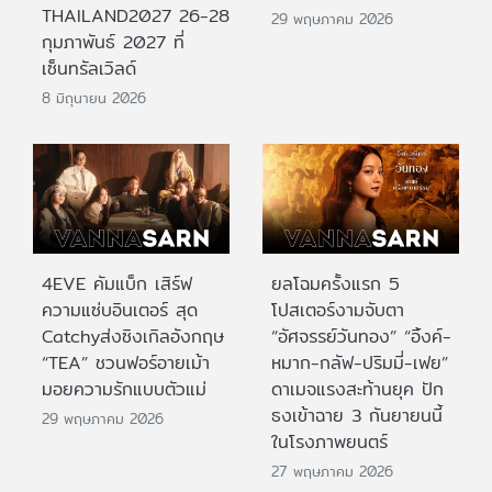
THAILAND2027 26-28
29 พฤษภาคม 2026
กุมภาพันธ์ 2027 ที่
เซ็นทรัลเวิลด์
8 มิถุนายน 2026
4EVE คัมแบ็ก เสิร์ฟ
ยลโฉมครั้งแรก 5
ความแซ่บอินเตอร์ สุด
โปสเตอร์งามจับตา
Catchyส่งซิงเกิลอังกฤษ
“อัศจรรย์วันทอง” “อิ้งค์-
“TEA” ชวนฟอร์อายเม้า
หมาก-กลัฟ-ปริมมี่-เฟย”
มอยความรักแบบตัวแม่
ดาเมจแรงสะท้านยุค ปัก
ธงเข้าฉาย 3 กันยายนนี้
29 พฤษภาคม 2026
ในโรงภาพยนตร์
27 พฤษภาคม 2026