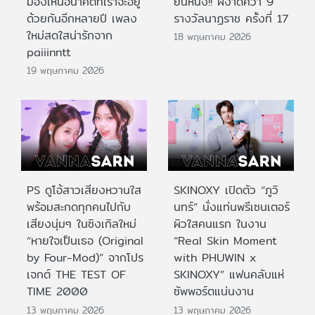
มองเห็นอนาคตที่เราจะอยู่
ยืนหนึ่ง!! ผงาดคว้า 9
ด้วยกันอีกหลายปี เพลง
รางวัลนาฏราช ครั้งที่ 17
ใหม่สดใสน่ารักจาก
18 พฤษภาคม 2026
paiiinntt
19 พฤษภาคม 2026
PS ดูโอ้สาวเสียงหวานใส
SKINOXY เปิดตัว “ภูวิ
พร้อมสะกดทุกคนไปกับ
นทร์” นั่งแท่นพรีเซนเตอร์
เสียงนุ่มๆ ในซิงเกิลใหม่
ผิวใสคนแรก ในงาน
“หายใจเป็นเธอ (Original
“Real Skin Moment
by Four-Mod)” จากโปร
with PHUWIN x
เจกต์ THE TEST OF
SKINOXY” แฟนคลับแห่
TIME 2000
ซัพพอร์ตแน่นงาน
13 พฤษภาคม 2026
13 พฤษภาคม 2026