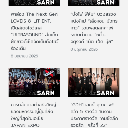
พาส่อง The Next Gen!
“บั้งไฟ ฟิล์ม” บวงสรวง
LOVEiS & LIT ENT.
หนังใหม่ “เสือหอน มังกร
เปิดสเตจโชว์เคส
หาว” รวมพลตลกคาเฟ่
“ULTRASOUND” ส่งเด็ก
ระดับตำนาน “หม่ำ-
ฝึกซาวด์เช็คจัดเต็มทั้งโชว์
จตุรงค์-โน้ต-เป็ด-นุ้ย”
ร้องเต้น
8 มิถุนายน 2026
8 มิถุนายน 2026
การกลับมาอย่างยิ่งใหญ่
“GDH”ตอกย้ำคุณภาพ!!
ของมหกรรมญี่ปุ่นที่ยิ่ง
คว้า 5 รางวัล ในงาน
ใหญ่ที่สุดในเอเชีย
ประกาศรางวัล “คมชัดลึก
JAPAN EXPO
อวอร์ด ครั้งที่ 22”