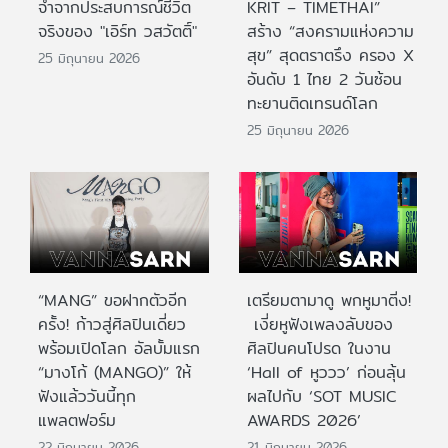
จำจากประสบการณ์ชีวิต
KRIT – TIMETHAI”
จริงของ "เอิร์ท วสวัตติ์"
สร้าง “สงครามแห่งความ
สุข” สุดตราตรึง ครอง X
25 มิถุนายน 2026
อันดับ 1 ไทย 2 วันซ้อน
ทะยานติดเทรนด์โลก
25 มิถุนายน 2026
“MANG” ขอฝากตัวอีก
เตรียมตามาดู พกหูมาติ่ง!
ครั้ง! ก้าวสู่ศิลปินเดี่ยว
เงี่ยหูฟังเพลงลับของ
พร้อมเปิดโลก อัลบั้มแรก
ศิลปินคนโปรด ในงาน
“มางโก้ (MANGO)” ให้
‘Hall of หูววว’ ก่อนลุ้น
ฟังแล้ววันนี้ทุก
ผลไปกับ ‘SOT MUSIC
แพลตฟอร์ม
AWARDS 2026’
22 มิถุนายน 2026
21 มิถุนายน 2026