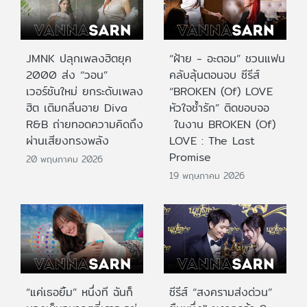
JMNK ปลุกเพลงฮิตยุค
“ฝ้าย - อะตอม” ชวนแฟน
2000 ส่ง “วอน”
คลับลุ้นตอนจบ ซีรีส์
เวอร์ชันใหม่ ยกระดับเพลง
“BROKEN (Of) LOVE
ฮิต เติมกลิ่นอาย Diva
หัวใจช้ำรัก” ติดขอบจอ
R&B ถ่ายทอดความคิดถึง
ในงาน BROKEN (Of)
ผ่านเสียงทรงพลัง
LOVE : The Last
Promise
20 พฤษภาคม 2026
19 พฤษภาคม 2026
“แค่เธอยิ้ม” หนึ่งที ฉันก็
ซีรีส์ “สงครามส่งด่วน”