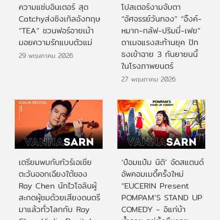
ความแซ่บอินเตอร์ สุด
โปสเตอร์งามจับตา
Catchyส่งซิงเกิลอังกฤษ
“อัศจรรย์วันทอง” “อิ้งค์-
“TEA” ชวนฟอร์อายเม้า
หมาก-กลัฟ-ปริมมี่-เฟย”
มอยความรักแบบตัวแม่
ดาเมจแรงสะท้านยุค ปัก
ธงเข้าฉาย 3 กันยายนนี้
29 พฤษภาคม 2026
ในโรงภาพยนตร์
27 พฤษภาคม 2026
เตรียมพบกับทัวร์เอเชีย
‘ป๋อมแป๋ม นิติ’ จัดสแตนด์
ตะวันออกเฉียงใต้ของ
อัพคอมเมดี้ครั้งใหม่
Ray Chen นักไวโอลินผู้
“EUCERIN Present
สะกดผู้ชมด้วยเสียงดนตรี
POMPAM’S STAND UP
มาแล้วทั่วโลกกับ Ray
COMEDY - อิแก่บ้า