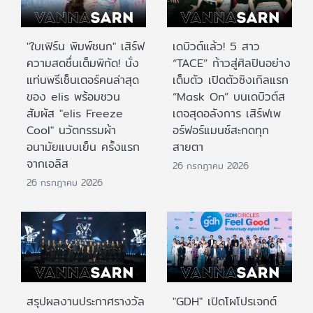
"ใบเฟิร์น พิมพ์ชนก" เสิร์ฟ
เดบิวต์แล้ว! 5 สาว
ความสดชื่นเต็มพิกัด! นั่ง
“TACE” ก้าวสู่ศิลปินอย่าง
แท่นพรีเซ็นเตอร์คนล่าสุด
เต็มตัว เปิดตัวซิงเกิลแรก
ของ elis พร้อมชวน
“Mask On” บนเดบิวต์ส
สัมผัส "elis Freeze
เตจสุดอลังการ เสิร์ฟเพ
Cool" นวัตกรรมผ้า
อร์ฟอร์แมนซ์สะกดทุก
อนามัยแบบเย็น ครั้งแรก
สายตา
จากเอลิส
26 กรกฎาคม 2026
26 กรกฎาคม 2026
สรุปผลงานประกาศรางวัล
"GDH" เปิดโผโปรเจกต์