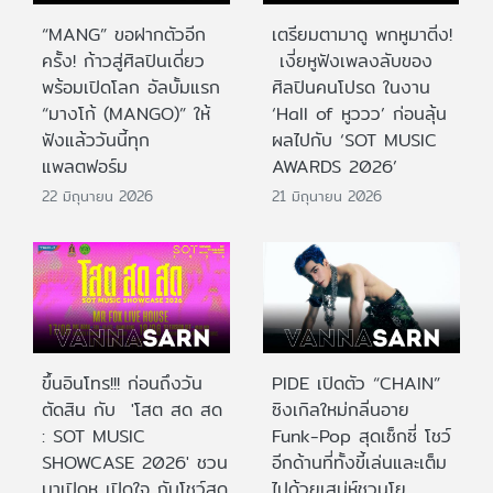
“MANG” ขอฝากตัวอีก
เตรียมตามาดู พกหูมาติ่ง!
ครั้ง! ก้าวสู่ศิลปินเดี่ยว
เงี่ยหูฟังเพลงลับของ
พร้อมเปิดโลก อัลบั้มแรก
ศิลปินคนโปรด ในงาน
“มางโก้ (MANGO)” ให้
‘Hall of หูววว’ ก่อนลุ้น
ฟังแล้ววันนี้ทุก
ผลไปกับ ‘SOT MUSIC
แพลตฟอร์ม
AWARDS 2026’
22 มิถุนายน 2026
21 มิถุนายน 2026
ขึ้นอินโทร!!! ก่อนถึงวัน
PIDE เปิดตัว “CHAIN”
ตัดสิน กับ 'โสต สด สด
ซิงเกิลใหม่กลิ่นอาย
: SOT MUSIC
Funk-Pop สุดเซ็กซี่ โชว์
SHOWCASE 2026' ชวน
อีกด้านที่ทั้งขี้เล่นและเต็ม
มาเปิดหู เปิดใจ กับโชว์สด
ไปด้วยเสน่ห์ชวนโย