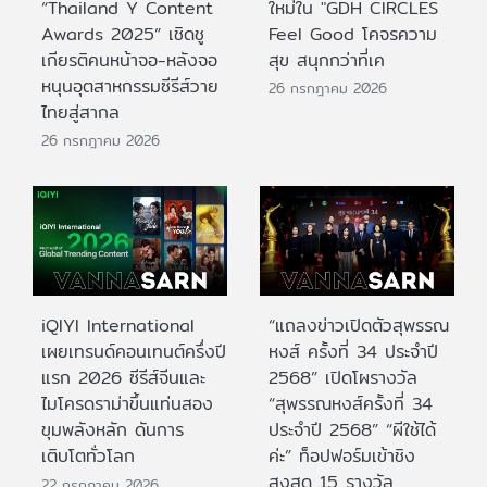
“Thailand Y Content
ใหม่ใน "GDH CIRCLES
Awards 2025” เชิดชู
Feel Good โคจรความ
เกียรติคนหน้าจอ-หลังจอ
สุข สนุกกว่าที่เค
หนุนอุตสาหกรรมซีรีส์วาย
26 กรกฎาคม 2026
ไทยสู่สากล
26 กรกฎาคม 2026
iQIYI International
“แถลงข่าวเปิดตัวสุพรรณ
เผยเทรนด์คอนเทนต์ครึ่งปี
หงส์ ครั้งที่ 34 ประจำปี
แรก 2026 ซีรีส์จีนและ
2568” เปิดโผรางวัล
ไมโครดราม่าขึ้นแท่นสอง
“สุพรรณหงส์ครั้งที่ 34
ขุมพลังหลัก ดันการ
ประจำปี 2568” “ผีใช้ได้
เติบโตทั่วโลก
ค่ะ” ท็อปฟอร์มเข้าชิง
สูงสุด 15 รางวัล
22 กรกฎาคม 2026