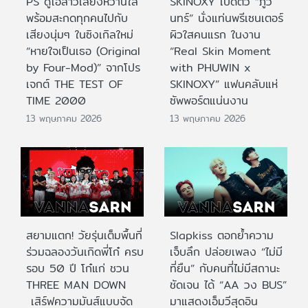
PS ดูโอ้สาวเสียงหวานใส
SKINOXY เปิดตัว “ภูวิ
พร้อมสะกดทุกคนไปกับ
นทร์” นั่งแท่นพรีเซนเตอร์
เสียงนุ่มๆ ในซิงเกิลใหม่
ผิวใสคนแรก ในงาน
“หายใจเป็นเธอ (Original
“Real Skin Moment
by Four-Mod)” จากโปร
with PHUWIN x
เจกต์ THE TEST OF
SKINOXY” แฟนคลับแห่
TIME 2000
ซัพพอร์ตแน่นงาน
13 พฤษภาคม 2026
13 พฤษภาคม 2026
สยามแตก! วัยรุ่นเต็มพื้นที่
Slapkiss ตอกย้ำความ
ร่วมฉลองวันเกิดพี่โก๋ ครบ
เจ็บลึก ปล่อยเพลง “ไม่มี
รอบ 50 ปี โก๋แก่ ชวน
ที่ยืน” กับคนที่ไม่มีสถานะ
THREE MAN DOWN
ชัดเจน ได้ “AA วง BUS”
เสิร์ฟความมันส์แบบจัด
มาแสดงเอ็มวีสุดอิน