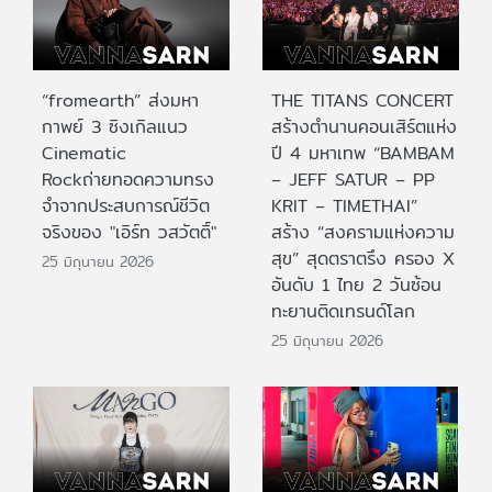
“fromearth” ส่งมหา
THE TITANS CONCERT
กาพย์ 3 ซิงเกิลแนว
สร้างตำนานคอนเสิร์ตแห่ง
Cinematic
ปี 4 มหาเทพ “BAMBAM
Rockถ่ายทอดความทรง
– JEFF SATUR – PP
จำจากประสบการณ์ชีวิต
KRIT – TIMETHAI”
จริงของ "เอิร์ท วสวัตติ์"
สร้าง “สงครามแห่งความ
สุข” สุดตราตรึง ครอง X
25 มิถุนายน 2026
อันดับ 1 ไทย 2 วันซ้อน
ทะยานติดเทรนด์โลก
25 มิถุนายน 2026