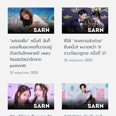
“แค่เธอยิ้ม” หนึ่งที ฉันก็
ซีรีส์ “สงครามส่งด่วน”
มองเห็นอนาคตที่เราจะอยู่
ยืนหนึ่ง!! ผงาดคว้า 9
ด้วยกันอีกหลายปี เพลง
รางวัลนาฏราช ครั้งที่ 17
ใหม่สดใสน่ารักจาก
18 พฤษภาคม 2026
paiiinntt
19 พฤษภาคม 2026