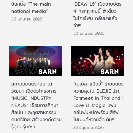
ยืนหนึ่ง “The main
‘DEAW 16’ เปิดขายบัตร
national media”
4 กรกฎาคมนี้ #เดี่ยว
ไมโครโฟน กลับมาแล้ว
30 มิถุนายน 2026
จ้า!!!
30 มิถุนายน 2026
สถาบันดนตรีกัลยาณิ
“เมเบิ้ล–แป้งจี่” ร่ายมนตร์
วัฒนา เปิดตัวโครงการ
ความสุขใน BLEJIE 1st
“MUSIC INDUSTRY
Fanmeet in Thailand :
NEXUS” เชื่อมการศึกษา
Love is Magic แฟน
ศิลปิน และอุตสาหกรรม
คลับฟินหนักพร้อมเสิร์ฟ
ดนตรีไทย สร้างองค์ความ
โมเมนต์หวานจัดเต็ม!!
รู้สู่คนรุ่นใหม่
28 มิถุนายน 2026