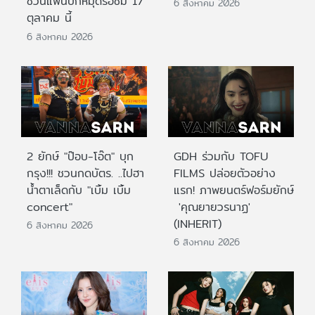
ชวนแฟนปักหมุดรอชม 17
6 สิงหาคม 2026
ตุลาคม นี้
6 สิงหาคม 2026
2 ยักษ์ "ป๊อบ-โอ๊ต" บุก
GDH ร่วมกับ TOFU
กรุง!!! ชวนกดบัตร. ..ไปฮา
FILMS ปล่อยตัวอย่าง
น้ำตาเล็ดกับ "เบิ้ม เบิ้ม
แรก! ภาพยนตร์ฟอร์มยักษ์
concert"
'คุณยายวรนาฏ'
(INHERIT)
6 สิงหาคม 2026
6 สิงหาคม 2026