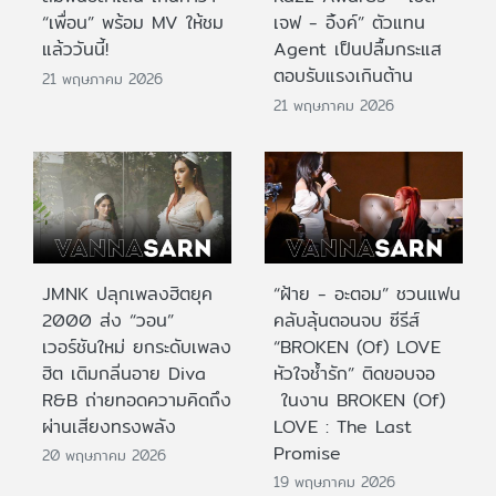
“เพื่อน” พร้อม MV ให้ชม
เจฟ - อิ้งค์” ตัวแทน
แล้ววันนี้!
Agent เป็นปลื้มกระแส
ตอบรับแรงเกินต้าน
21 พฤษภาคม 2026
21 พฤษภาคม 2026
JMNK ปลุกเพลงฮิตยุค
“ฝ้าย - อะตอม” ชวนแฟน
2000 ส่ง “วอน”
คลับลุ้นตอนจบ ซีรีส์
เวอร์ชันใหม่ ยกระดับเพลง
“BROKEN (Of) LOVE
ฮิต เติมกลิ่นอาย Diva
หัวใจช้ำรัก” ติดขอบจอ
R&B ถ่ายทอดความคิดถึง
ในงาน BROKEN (Of)
ผ่านเสียงทรงพลัง
LOVE : The Last
Promise
20 พฤษภาคม 2026
19 พฤษภาคม 2026