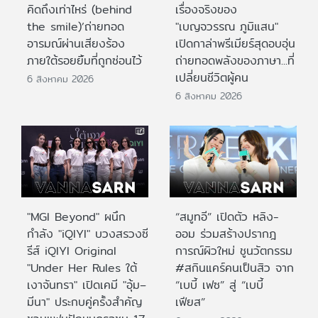
คิดถึงเท่าไหร่ (behind
เรื่องจริงของ
the smile)’ถ่ายทอด
"เบญจวรรณ ภูมิแสน"
อารมณ์ผ่านเสียงร้อง
เปิดกาล่าพรีเมียร์สุดอบอุ่น
ภายใต้รอยยิ้มที่ถูกซ่อนไว้
ถ่ายทอดพลังของภาษา...ที่
เปลี่ยนชีวิตผู้คน
6 สิงหาคม 2026
6 สิงหาคม 2026
"MGI Beyond" ผนึก
“สมูทอี” เปิดตัว หลิง-
กำลัง "iQIYI" บวงสรวงซี
ออม ร่วมสร้างปรากฎ
รีส์ iQIYI Original
การณ์ผิวใหม่ ชูนวัตกรรม
"Under Her Rules ใต้
#สกินแคร์คนเป็นสิว จาก
เงาจันทรา" เปิดเคมี "อุ้ม–
“เบบี้ เฟซ” สู่ “เบบี้
มีนา" ประกบคู่ครั้งสำคัญ
เฟียส”