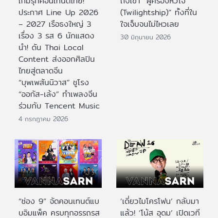
เกมรุกคอนเทนต์ไทย!
ถึงเขา “ผู้ครองหัวใจ
ประกาศ Line Up 2026
(Twilightship)” ทั้งที่ใน
– 2027 เรือธงใหญ่ 3
ใจเจ็บจนไม่ไหวเลย
เรื่อง 3 รส 6 นักแสดง
30 มิถุนายน 2026
นำ! ดัน Thai Local
Content ส่งออกศิลปิน
ไทยสู่ตลาดจีน
“บุพเพสันนิวาส” ชูโรง
“ออกัส-เล้ง” ทำเพลงจีน
ร่วมกับ Tencent Music
4 กรกฎาคม 2026
“ช่อง 9” จัดคอนเทนต์แบ
‘เดี่ยวไมโครโฟน’ กลับมา
บอิมแพ็ค ครบทุกอรรถรส
แล้ว! ‘โน้ส อุดม’ เปิดเวที