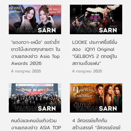
"แตงกวา-เหนือ" ออร่าฉ่ำ!
LOOKE ประกาศชื่อซีซั่น
ขาวโบ๊ะสะกดทุกสายตา ใน
สอง iQIYI Original
งานแถลงข่าว Asia Top
“GELBOYS 2 ตกอยู่ใน
Awards 2026
สถานะติ่งแฟน”
4 กรกฎาคม 2026
4 กรกฎาคม 2026
คนดังและคนบันเทิงร่วม
4 อัศจรรย์แท็กทีม
งานแถลงข่าว ASIA TOP
สร้างสรรค์ “อัศจรรย์จรย์