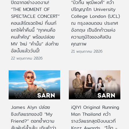
ปิดฉากอย่างงดงาม!
“บิวกิ้น พุฒิพงศ์” คว้า
“THE MOMENT OF
ปริญญาโท University
SPECTACLE CONCERT”
College London (UCL)
คอนเสิร์ตเฉดใหม่ ที่นนท์
ณ กรุงลอนดอน ประเทศ
ยกให้ค่ำคืนนี้ “ทุกคนคือ
อังกฤษ เป็นอีกก้าวแห่ง
คนสำคัญ” พร้อมปล่อย
ความภูมิใจของศิลปิน
MV ใหม่ “คำนั้น” ส่งท้าย
คุณภาพ
อัลบั้มแล้ววันนี้!
21 พฤษภาคม 2026
22 พฤษภาคม 2026
James Alyn ปล่อย
iQIYI Original Running
ซิงเกิลแรกของปี “My
Man Thailand คว้า
Friend?” ตอกย้ำความ
รางวัลแรกสุดปังบนเวที
สัมพันธ์ล้ำเส้น เกินคำว่า
Kazz Awards “โอ๊ต -