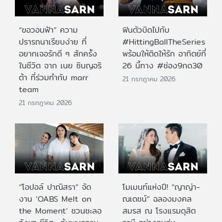
“ขอวอนฟ้า” ความ
ฟินตัวบิดไปกับ
ปรารถนาเรียบง่าย ที่
#HittingBallTheSeries
อยากเจอรักดี ๆ สักครั้ง
พร้อมให้ติดให้รัก อาทิตย์ที่
ในชีวิต จาก เนย ซินญอริ
26 นี้ทาง #ช่อง9กด30
ต้า ที่ร่วมทำกับ marr
21 กรกฎาคม 2026
team
21 กรกฎาคม 2026
“โอปอล์ ปาณิสรา” จัด
โมเมนท์แห่งปี! “ญาญ่า-
งาน ‘OABS Melt on
ณเดชน์” ฉลองมงคล
the Moment’ ชวนชะลอ
สมรส ณ โรงแรมดุสิต