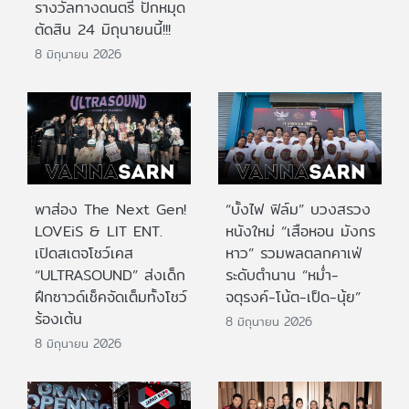
รางวัลทางดนตรี ปักหมุด
ตัดสิน 24 มิถุนายนนี้!!!
8 มิถุนายน 2026
พาส่อง The Next Gen!
“บั้งไฟ ฟิล์ม” บวงสรวง
LOVEiS & LIT ENT.
หนังใหม่ “เสือหอน มังกร
เปิดสเตจโชว์เคส
หาว” รวมพลตลกคาเฟ่
“ULTRASOUND” ส่งเด็ก
ระดับตำนาน “หม่ำ-
ฝึกซาวด์เช็คจัดเต็มทั้งโชว์
จตุรงค์-โน้ต-เป็ด-นุ้ย”
ร้องเต้น
8 มิถุนายน 2026
8 มิถุนายน 2026