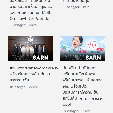
จังหวะชีวิต ค้นพบความ
ธานี อย่างอบอุ่น
งามเริ่มจากให้เวลาดูแลตัว
21 กรกฎาคม 2026
เอง ผ่านผลิตภัณฑ์ Melt
On Illuwhite Peptide
21 กรกฎาคม 2026
#YEntertainAwards2026
"ใบเฟิร์น" ปังไม่หยุด!
พร้อมรันอย่างเข้ม กับ 8
เตรียมเผยโฉมในฐานะ
สาขารางวัล
พรีเซ็นเตอร์คนล่าสุดของ
elis พร้อมเปิด
16 กรกฎาคม 2026
ประสบการณ์ความเย็น
สดชื่นกับ "elis Freeze
Cool"
16 กรกฎาคม 2026