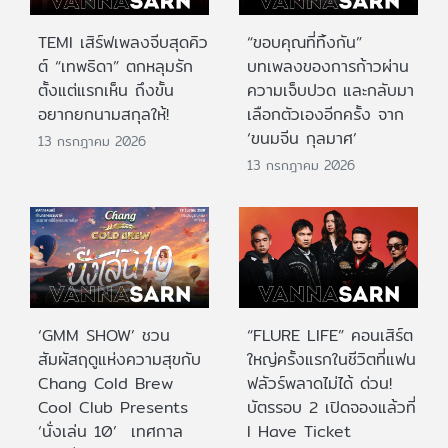
TEMI เสิร์ฟเพลงจีบสุดคิว
“ขอบคุณที่ทิ้งกัน”
ต์ “เทพธิดา” ตกหลุมรัก
บทเพลงของการก้าวผ่าน
ตั้งแต่แรกเห็น ถึงขั้น
ความเจ็บปวด และกลับมา
อยากยกนามสกุลให้!
เลือกตัวเองอีกครั้ง จาก
‘ขนมจีน กุลมาศ’
13 กรกฎาคม 2026
13 กรกฎาคม 2026
‘GMM SHOW’ ชวน
“FLURE LIFE” คอนเสิร์ต
สัมผัสฤดูแห่งความสุขกับ
ใหญ่ครั้งแรกในชีวิตที่แฟน
Chang Cold Brew
ฟลัวร์พลาดไม่ได้ ด่วน!
Cool Club Presents
บัตรรอบ 2 เปิดจองแล้วที่
‘นั่งเล่น 10’ เทศกาล
I Have Ticket