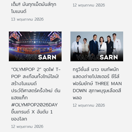
เต็ม!! มันทุกเม็ดมันส์ทุก
12 พฤษภาคม 2026
โมเมนต์
13 พฤษภาคม 2026
“OLYMPOP 2” จุดไฟ T-
ทรูวิชั่นส์ นาว ขนทัพนัก
POP สะเทือนทั้งไทม์ไลน์!
แสดงถ่ายโปสเตอร์ ซีรีส์
สร้างโมเมนต์
ฟอร์มยักษ์ THREE MAN
ประวัติศาสตร์ครั้งใหม่ ดัน
DOWN สุภาพบุรุษเลือดสี
แฮชแท็ก
พลอ
#OLYMPOP2026DAY
12 พฤษภาคม 2026
ขึ้นเทรนด์ X อันดับ 1
ของโลก
12 พฤษภาคม 2026