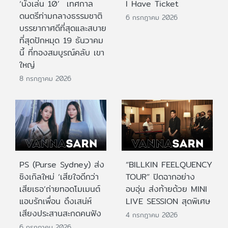
‘นั่งเล่น 10’ เทศกาล
I Have Ticket
ดนตรีท่ามกลางธรรมชาติ
6 กรกฎาคม 2026
บรรยากาศดีที่สุดและสบาย
ที่สุดปักหมุด 19 ธันวาคม
นี้ ที่ทองสมบูรณ์คลับ เขา
ใหญ่
8 กรกฎาคม 2026
PS (Purse Sydney) ส่ง
“BILLKIN FEELQUENCY
ซิงเกิลใหม่ ‘เสียใจดีกว่า
TOUR” ปิดฉากอย่าง
เสียเธอ’ถ่ายทอดโมเมนต์
อบอุ่น ส่งท้ายด้วย MINI
แอบรักเพื่อน ดึงเสน่ห์
LIVE SESSION สุดพิเศษ
เสียงประสานสะกดคนฟัง
4 กรกฎาคม 2026
6 กรกฎาคม 2026