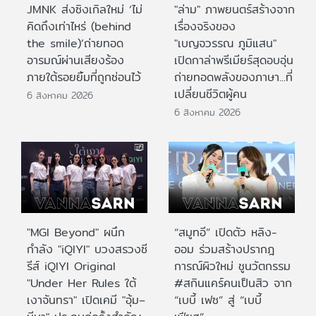
JMNK ส่งซิงเกิลใหม่ ‘ไม่
"ล่าม" ภาพยนตร์สร้างจาก
คิดถึงเท่าไหร่ (behind
เรื่องจริงของ
the smile)’ถ่ายทอด
"เบญจวรรณ ภูมิแสน"
อารมณ์ผ่านเสียงร้อง
เปิดกาล่าพรีเมียร์สุดอบอุ่น
ภายใต้รอยยิ้มที่ถูกซ่อนไว้
ถ่ายทอดพลังของภาษา...ที่
เปลี่ยนชีวิตผู้คน
6 สิงหาคม 2026
6 สิงหาคม 2026
"MGI Beyond" ผนึก
“สมูทอี” เปิดตัว หลิง-
กำลัง "iQIYI" บวงสรวงซี
ออม ร่วมสร้างปรากฎ
รีส์ iQIYI Original
การณ์ผิวใหม่ ชูนวัตกรรม
"Under Her Rules ใต้
#สกินแคร์คนเป็นสิว จาก
เงาจันทรา" เปิดเคมี "อุ้ม–
“เบบี้ เฟซ” สู่ “เบบี้