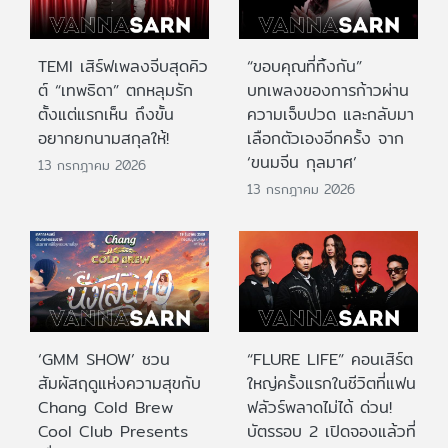
TEMI เสิร์ฟเพลงจีบสุดคิว
“ขอบคุณที่ทิ้งกัน”
ต์ “เทพธิดา” ตกหลุมรัก
บทเพลงของการก้าวผ่าน
ตั้งแต่แรกเห็น ถึงขั้น
ความเจ็บปวด และกลับมา
อยากยกนามสกุลให้!
เลือกตัวเองอีกครั้ง จาก
‘ขนมจีน กุลมาศ’
13 กรกฎาคม 2026
13 กรกฎาคม 2026
‘GMM SHOW’ ชวน
“FLURE LIFE” คอนเสิร์ต
สัมผัสฤดูแห่งความสุขกับ
ใหญ่ครั้งแรกในชีวิตที่แฟน
Chang Cold Brew
ฟลัวร์พลาดไม่ได้ ด่วน!
Cool Club Presents
บัตรรอบ 2 เปิดจองแล้วที่