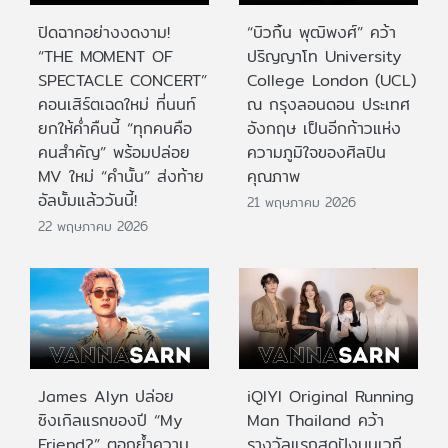
ปิดฉากอย่างงดงาม!
“บิวกิ้น พุฒิพงศ์” คว้า
“THE MOMENT OF
ปริญญาโท University
SPECTACLE CONCERT”
College London (UCL)
คอนเสิร์ตเฉดใหม่ ที่นนท์
ณ กรุงลอนดอน ประเทศ
ยกให้ค่ำคืนนี้ “ทุกคนคือ
อังกฤษ เป็นอีกก้าวแห่ง
คนสำคัญ” พร้อมปล่อย
ความภูมิใจของศิลปิน
MV ใหม่ “คำนั้น” ส่งท้าย
คุณภาพ
อัลบั้มแล้ววันนี้!
21 พฤษภาคม 2026
22 พฤษภาคม 2026
James Alyn ปล่อย
iQIYI Original Running
ซิงเกิลแรกของปี “My
Man Thailand คว้า
Friend?” ตอกย้ำความ
รางวัลแรกสุดปังบนเวที