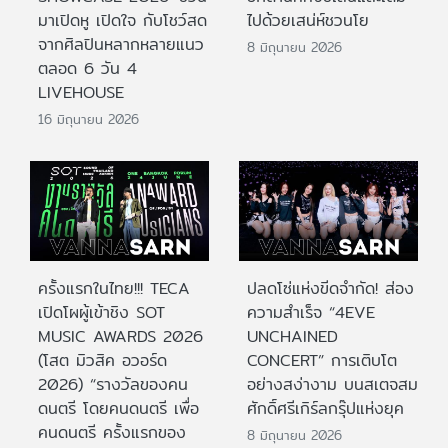
มาเปิดหู เปิดใจ กับโชว์สด
ไปด้วยเสน่ห์ชวนโย
จากศิลปินหลากหลายแนว
8 มิถุนายน 2026
ตลอด 6 วัน 4
LIVEHOUSE
16 มิถุนายน 2026
ครั้งแรกในไทย!!! TECA
ปลดโซ่แห่งขีดจำกัด! ส่อง
เปิดโผผู้เข้าชิง SOT
ความสำเร็จ “4EVE
MUSIC AWARDS 2026
UNCHAINED
(โสต มิวสิค อวอร์ด
CONCERT” การเติบโต
2026) “รางวัลของคน
อย่างสง่างาม บนสเตจสม
ดนตรี โดยคนดนตรี เพื่อ
ศักดิ์ศรีเกิร์ลกรุ๊ปแห่งยุค
คนดนตรี ครั้งแรกของ
8 มิถุนายน 2026