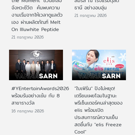
the Moment’ ชวนชะลอ
สมรส ณ โรงแรมดุสิต
จังหวะชีวิต ค้นพบความ
ธานี อย่างอบอุ่น
งามเริ่มจากให้เวลาดูแลตัว
21 กรกฎาคม 2026
เอง ผ่านผลิตภัณฑ์ Melt
On Illuwhite Peptide
21 กรกฎาคม 2026
#YEntertainAwards2026
"ใบเฟิร์น" ปังไม่หยุด!
พร้อมรันอย่างเข้ม กับ 8
เตรียมเผยโฉมในฐานะ
สาขารางวัล
พรีเซ็นเตอร์คนล่าสุดของ
elis พร้อมเปิด
16 กรกฎาคม 2026
ประสบการณ์ความเย็น
สดชื่นกับ "elis Freeze
Cool"