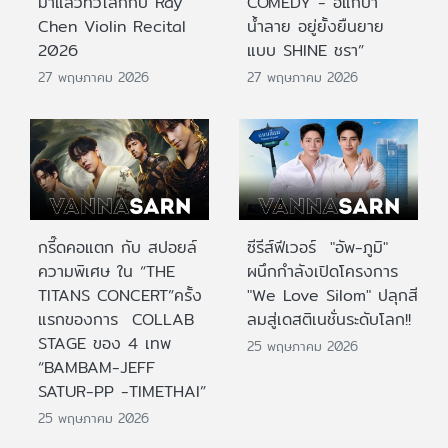
มาแล้วทั่วโลกกับ Ray
COMEDY - อิแก่บ้า
Chen Violin Recital
น้ำลาย อยู่ยั้งยืนยาย
2026
แบบ SHINE ชรา”
27 พฤษภาคม 2026
27 พฤษภาคม 2026
กรี๊ดคอแตก กับ สปอยล์
ซีรีส์ฟีเวอร์ "อัพ-ภูมิ"
ความพิเศษ ใน “THE
ผนึกกำลังเปิดโครงการ
TITANS CONCERT”ครั้ง
"We Love Silom" ปลุกสี
แรกของการ COLLAB
ลมสู่เดสติเนชั่นระดับโลก!!
STAGE ของ 4 เทพ
25 พฤษภาคม 2026
“BAMBAM-JEFF
SATUR-PP -TIMETHAI”
25 พฤษภาคม 2026