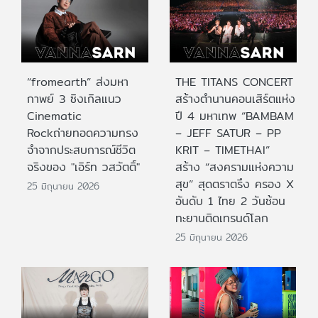
“fromearth” ส่งมหา
THE TITANS CONCERT
กาพย์ 3 ซิงเกิลแนว
สร้างตำนานคอนเสิร์ตแห่ง
Cinematic
ปี 4 มหาเทพ “BAMBAM
Rockถ่ายทอดความทรง
– JEFF SATUR – PP
จำจากประสบการณ์ชีวิต
KRIT – TIMETHAI”
จริงของ "เอิร์ท วสวัตติ์"
สร้าง “สงครามแห่งความ
สุข” สุดตราตรึง ครอง X
25 มิถุนายน 2026
อันดับ 1 ไทย 2 วันซ้อน
ทะยานติดเทรนด์โลก
25 มิถุนายน 2026