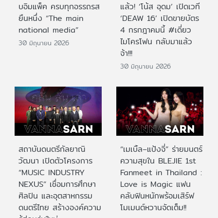
บอิมแพ็ค ครบทุกอรรถรส
แล้ว! ‘โน้ส อุดม’ เปิดเวที
ยืนหนึ่ง “The main
‘DEAW 16’ เปิดขายบัตร
national media”
4 กรกฎาคมนี้ #เดี่ยว
ไมโครโฟน กลับมาแล้ว
30 มิถุนายน 2026
จ้า!!!
30 มิถุนายน 2026
สถาบันดนตรีกัลยาณิ
“เมเบิ้ล–แป้งจี่” ร่ายมนตร์
วัฒนา เปิดตัวโครงการ
ความสุขใน BLEJIE 1st
“MUSIC INDUSTRY
Fanmeet in Thailand :
NEXUS” เชื่อมการศึกษา
Love is Magic แฟน
ศิลปิน และอุตสาหกรรม
คลับฟินหนักพร้อมเสิร์ฟ
ดนตรีไทย สร้างองค์ความ
โมเมนต์หวานจัดเต็ม!!