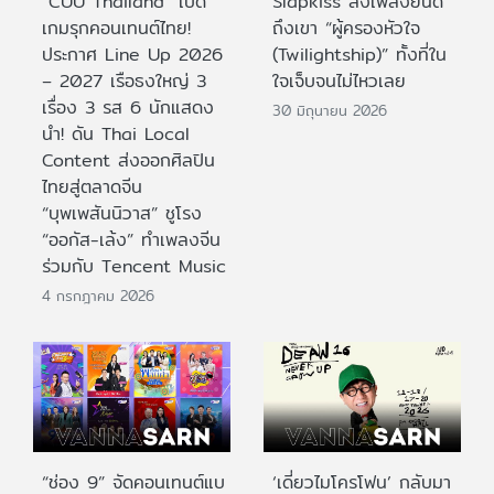
“CUU Thailand” เปิด
Slapkiss ส่งเพลงยินดี
เกมรุกคอนเทนต์ไทย!
ถึงเขา “ผู้ครองหัวใจ
ประกาศ Line Up 2026
(Twilightship)” ทั้งที่ใน
– 2027 เรือธงใหญ่ 3
ใจเจ็บจนไม่ไหวเลย
เรื่อง 3 รส 6 นักแสดง
30 มิถุนายน 2026
นำ! ดัน Thai Local
Content ส่งออกศิลปิน
ไทยสู่ตลาดจีน
“บุพเพสันนิวาส” ชูโรง
“ออกัส-เล้ง” ทำเพลงจีน
ร่วมกับ Tencent Music
4 กรกฎาคม 2026
“ช่อง 9” จัดคอนเทนต์แบ
‘เดี่ยวไมโครโฟน’ กลับมา