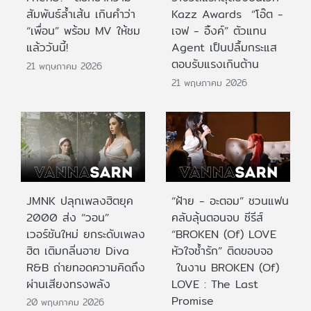
สัมพันธ์ล้ำเส้น เกินคำว่า
Kazz Awards “โอ๊ต -
“เพื่อน” พร้อม MV ให้ชม
เจฟ - อิ้งค์” ตัวแทน
แล้ววันนี้!
Agent เป็นปลื้มกระแส
ตอบรับแรงเกินต้าน
21 พฤษภาคม 2026
21 พฤษภาคม 2026
JMNK ปลุกเพลงฮิตยุค
“ฝ้าย - อะตอม” ชวนแฟน
2000 ส่ง “วอน”
คลับลุ้นตอนจบ ซีรีส์
เวอร์ชันใหม่ ยกระดับเพลง
“BROKEN (Of) LOVE
ฮิต เติมกลิ่นอาย Diva
หัวใจช้ำรัก” ติดขอบจอ
R&B ถ่ายทอดความคิดถึง
ในงาน BROKEN (Of)
ผ่านเสียงทรงพลัง
LOVE : The Last
Promise
20 พฤษภาคม 2026