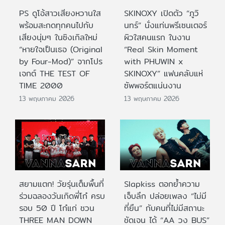
PS ดูโอ้สาวเสียงหวานใส
SKINOXY เปิดตัว “ภูวิ
พร้อมสะกดทุกคนไปกับ
นทร์” นั่งแท่นพรีเซนเตอร์
เสียงนุ่มๆ ในซิงเกิลใหม่
ผิวใสคนแรก ในงาน
“หายใจเป็นเธอ (Original
“Real Skin Moment
by Four-Mod)” จากโปร
with PHUWIN x
เจกต์ THE TEST OF
SKINOXY” แฟนคลับแห่
TIME 2000
ซัพพอร์ตแน่นงาน
13 พฤษภาคม 2026
13 พฤษภาคม 2026
สยามแตก! วัยรุ่นเต็มพื้นที่
Slapkiss ตอกย้ำความ
ร่วมฉลองวันเกิดพี่โก๋ ครบ
เจ็บลึก ปล่อยเพลง “ไม่มี
รอบ 50 ปี โก๋แก่ ชวน
ที่ยืน” กับคนที่ไม่มีสถานะ
THREE MAN DOWN
ชัดเจน ได้ “AA วง BUS”