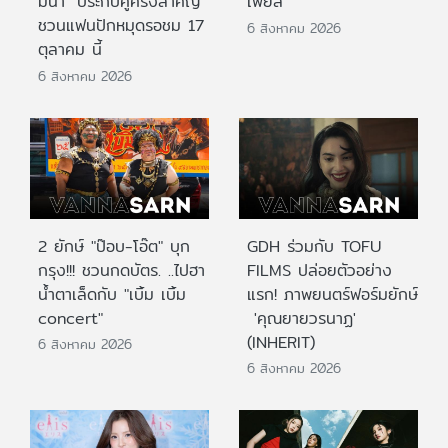
มีนา" ประกบคู่ครั้งสำคัญ
เฟียส”
ชวนแฟนปักหมุดรอชม 17
6 สิงหาคม 2026
ตุลาคม นี้
6 สิงหาคม 2026
2 ยักษ์ "ป๊อบ-โอ๊ต" บุก
GDH ร่วมกับ TOFU
กรุง!!! ชวนกดบัตร. ..ไปฮา
FILMS ปล่อยตัวอย่าง
น้ำตาเล็ดกับ "เบิ้ม เบิ้ม
แรก! ภาพยนตร์ฟอร์มยักษ์
concert"
'คุณยายวรนาฏ'
(INHERIT)
6 สิงหาคม 2026
6 สิงหาคม 2026