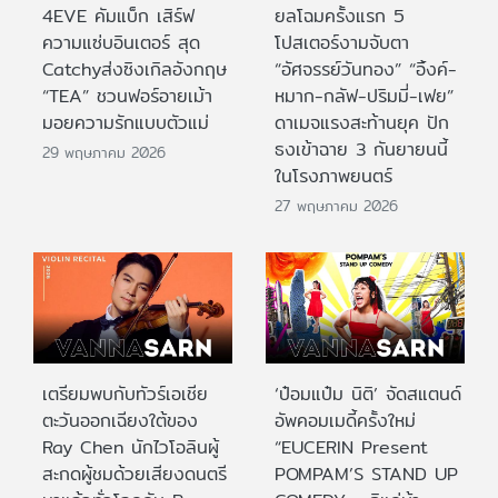
4EVE คัมแบ็ก เสิร์ฟ
ยลโฉมครั้งแรก 5
ความแซ่บอินเตอร์ สุด
โปสเตอร์งามจับตา
Catchyส่งซิงเกิลอังกฤษ
“อัศจรรย์วันทอง” “อิ้งค์-
“TEA” ชวนฟอร์อายเม้า
หมาก-กลัฟ-ปริมมี่-เฟย”
มอยความรักแบบตัวแม่
ดาเมจแรงสะท้านยุค ปัก
ธงเข้าฉาย 3 กันยายนนี้
29 พฤษภาคม 2026
ในโรงภาพยนตร์
27 พฤษภาคม 2026
เตรียมพบกับทัวร์เอเชีย
‘ป๋อมแป๋ม นิติ’ จัดสแตนด์
ตะวันออกเฉียงใต้ของ
อัพคอมเมดี้ครั้งใหม่
Ray Chen นักไวโอลินผู้
“EUCERIN Present
สะกดผู้ชมด้วยเสียงดนตรี
POMPAM’S STAND UP