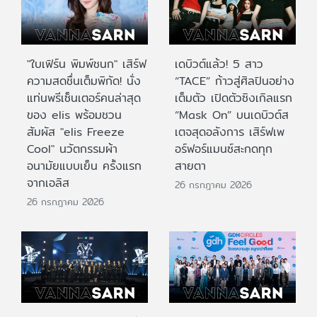
"ใบเฟิร์น พิมพ์ชนก" เสิร์ฟ
เดบิวต์แล้ว! 5 สาว
ความสดชื่นเต็มพิกัด! นั่ง
“TACE” ก้าวสู่ศิลปินอย่าง
แท่นพรีเซ็นเตอร์คนล่าสุด
เต็มตัว เปิดตัวซิงเกิลแรก
ของ elis พร้อมชวน
“Mask On” บนเดบิวต์ส
สัมผัส "elis Freeze
เตจสุดอลังการ เสิร์ฟเพ
Cool" นวัตกรรมผ้า
อร์ฟอร์แมนซ์สะกดทุก
อนามัยแบบเย็น ครั้งแรก
สายตา
จากเอลิส
26 กรกฎาคม 2026
26 กรกฎาคม 2026