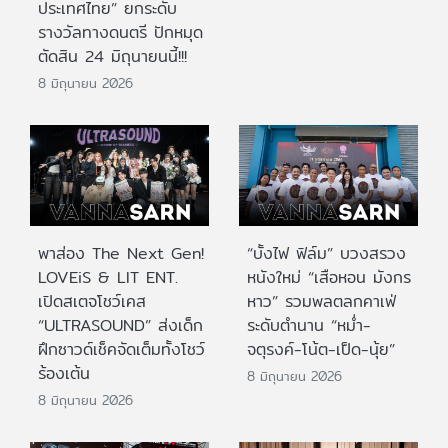
ประเทศไทย” ยกระดับ
รางวัลทางดนตรี ปักหมุด
ตัดสิน 24 มิถุนายนนี้!!!
8 มิถุนายน 2026
พาส่อง The Next Gen!
“บั้งไฟ ฟิล์ม” บวงสรวง
LOVEiS & LIT ENT.
หนังใหม่ “เสือหอน มังกร
เปิดสเตจโชว์เคส
หาว” รวมพลตลกคาเฟ่
“ULTRASOUND” ส่งเด็ก
ระดับตำนาน “หม่ำ-
ฝึกซาวด์เช็คจัดเต็มทั้งโชว์
จตุรงค์-โน้ต-เป็ด-นุ้ย”
ร้องเต้น
8 มิถุนายน 2026
8 มิถุนายน 2026