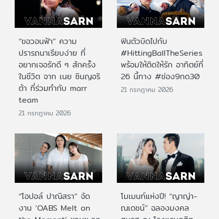
“ขอวอนฟ้า” ความ
ฟินตัวบิดไปกับ
ปรารถนาเรียบง่าย ที่
#HittingBallTheSeries
อยากเจอรักดี ๆ สักครั้ง
พร้อมให้ติดให้รัก อาทิตย์ที่
ในชีวิต จาก เนย ซินญอริ
26 นี้ทาง #ช่อง9กด30
ต้า ที่ร่วมทำกับ marr
21 กรกฎาคม 2026
team
21 กรกฎาคม 2026
“โอปอล์ ปาณิสรา” จัด
โมเมนท์แห่งปี! “ญาญ่า-
งาน ‘OABS Melt on
ณเดชน์” ฉลองมงคล