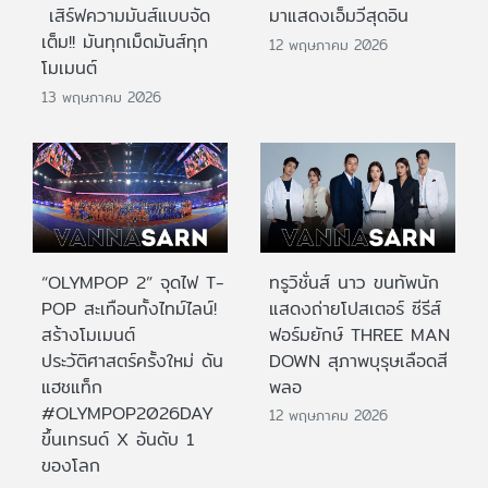
เสิร์ฟความมันส์แบบจัด
มาแสดงเอ็มวีสุดอิน
เต็ม!! มันทุกเม็ดมันส์ทุก
12 พฤษภาคม 2026
โมเมนต์
13 พฤษภาคม 2026
“OLYMPOP 2” จุดไฟ T-
ทรูวิชั่นส์ นาว ขนทัพนัก
POP สะเทือนทั้งไทม์ไลน์!
แสดงถ่ายโปสเตอร์ ซีรีส์
สร้างโมเมนต์
ฟอร์มยักษ์ THREE MAN
ประวัติศาสตร์ครั้งใหม่ ดัน
DOWN สุภาพบุรุษเลือดสี
แฮชแท็ก
พลอ
#OLYMPOP2026DAY
12 พฤษภาคม 2026
ขึ้นเทรนด์ X อันดับ 1
ของโลก