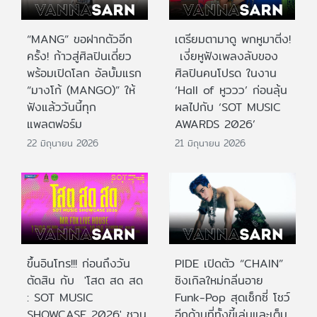
“MANG” ขอฝากตัวอีก
เตรียมตามาดู พกหูมาติ่ง!
ครั้ง! ก้าวสู่ศิลปินเดี่ยว
เงี่ยหูฟังเพลงลับของ
พร้อมเปิดโลก อัลบั้มแรก
ศิลปินคนโปรด ในงาน
“มางโก้ (MANGO)” ให้
‘Hall of หูววว’ ก่อนลุ้น
ฟังแล้ววันนี้ทุก
ผลไปกับ ‘SOT MUSIC
แพลตฟอร์ม
AWARDS 2026’
22 มิถุนายน 2026
21 มิถุนายน 2026
ขึ้นอินโทร!!! ก่อนถึงวัน
PIDE เปิดตัว “CHAIN”
ตัดสิน กับ 'โสต สด สด
ซิงเกิลใหม่กลิ่นอาย
: SOT MUSIC
Funk-Pop สุดเซ็กซี่ โชว์
SHOWCASE 2026' ชวน
อีกด้านที่ทั้งขี้เล่นและเต็ม