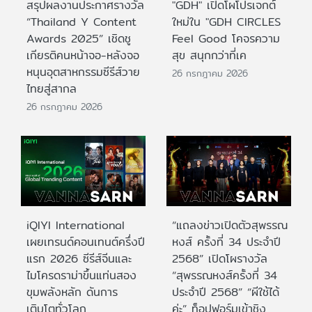
สรุปผลงานประกาศรางวัล
"GDH" เปิดโผโปรเจกต์
“Thailand Y Content
ใหม่ใน "GDH CIRCLES
Awards 2025” เชิดชู
Feel Good โคจรความ
เกียรติคนหน้าจอ-หลังจอ
สุข สนุกกว่าที่เค
หนุนอุตสาหกรรมซีรีส์วาย
26 กรกฎาคม 2026
ไทยสู่สากล
26 กรกฎาคม 2026
iQIYI International
“แถลงข่าวเปิดตัวสุพรรณ
เผยเทรนด์คอนเทนต์ครึ่งปี
หงส์ ครั้งที่ 34 ประจำปี
แรก 2026 ซีรีส์จีนและ
2568” เปิดโผรางวัล
ไมโครดราม่าขึ้นแท่นสอง
“สุพรรณหงส์ครั้งที่ 34
ขุมพลังหลัก ดันการ
ประจำปี 2568” “ผีใช้ได้
เติบโตทั่วโลก
ค่ะ” ท็อปฟอร์มเข้าชิง