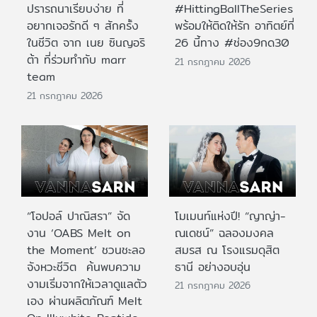
ปรารถนาเรียบง่าย ที่
#HittingBallTheSeries
อยากเจอรักดี ๆ สักครั้ง
พร้อมให้ติดให้รัก อาทิตย์ที่
ในชีวิต จาก เนย ซินญอริ
26 นี้ทาง #ช่อง9กด30
ต้า ที่ร่วมทำกับ marr
21 กรกฎาคม 2026
team
21 กรกฎาคม 2026
“โอปอล์ ปาณิสรา” จัด
โมเมนท์แห่งปี! “ญาญ่า-
งาน ‘OABS Melt on
ณเดชน์” ฉลองมงคล
the Moment’ ชวนชะลอ
สมรส ณ โรงแรมดุสิต
จังหวะชีวิต ค้นพบความ
ธานี อย่างอบอุ่น
งามเริ่มจากให้เวลาดูแลตัว
21 กรกฎาคม 2026
เอง ผ่านผลิตภัณฑ์ Melt