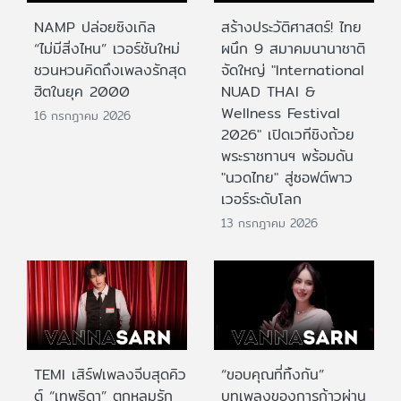
NAMP ปล่อยซิงเกิล
สร้างประวัติศาสตร์! ไทย
“ไม่มีสิ่งไหน” เวอร์ชันใหม่
ผนึก 9 สมาคมนานาชาติ
ชวนหวนคิดถึงเพลงรักสุด
จัดใหญ่ "International
ฮิตในยุค 2000
NUAD THAI &
Wellness Festival
16 กรกฎาคม 2026
2026" เปิดเวทีชิงถ้วย
พระราชทานฯ พร้อมดัน
"นวดไทย" สู่ซอฟต์พาว
เวอร์ระดับโลก
13 กรกฎาคม 2026
TEMI เสิร์ฟเพลงจีบสุดคิว
“ขอบคุณที่ทิ้งกัน”
ต์ “เทพธิดา” ตกหลุมรัก
บทเพลงของการก้าวผ่าน