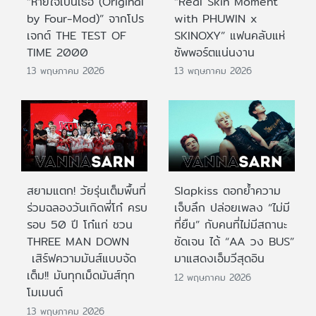
“หายใจเป็นเธอ (Original
“Real Skin Moment
by Four-Mod)” จากโปร
with PHUWIN x
เจกต์ THE TEST OF
SKINOXY” แฟนคลับแห่
TIME 2000
ซัพพอร์ตแน่นงาน
13 พฤษภาคม 2026
13 พฤษภาคม 2026
สยามแตก! วัยรุ่นเต็มพื้นที่
Slapkiss ตอกย้ำความ
ร่วมฉลองวันเกิดพี่โก๋ ครบ
เจ็บลึก ปล่อยเพลง “ไม่มี
รอบ 50 ปี โก๋แก่ ชวน
ที่ยืน” กับคนที่ไม่มีสถานะ
THREE MAN DOWN
ชัดเจน ได้ “AA วง BUS”
เสิร์ฟความมันส์แบบจัด
มาแสดงเอ็มวีสุดอิน
เต็ม!! มันทุกเม็ดมันส์ทุก
12 พฤษภาคม 2026
โมเมนต์
13 พฤษภาคม 2026