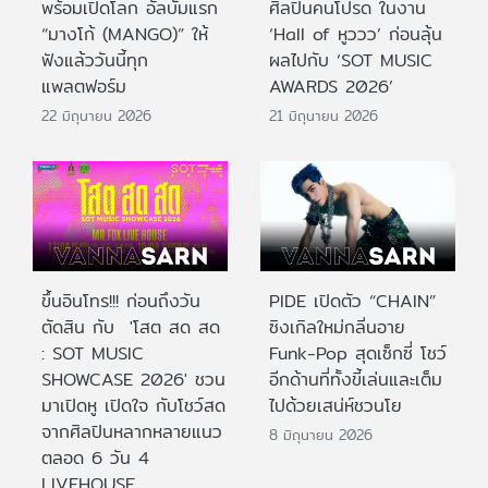
พร้อมเปิดโลก อัลบั้มแรก
ศิลปินคนโปรด ในงาน
“มางโก้ (MANGO)” ให้
‘Hall of หูววว’ ก่อนลุ้น
ฟังแล้ววันนี้ทุก
ผลไปกับ ‘SOT MUSIC
แพลตฟอร์ม
AWARDS 2026’
22 มิถุนายน 2026
21 มิถุนายน 2026
ขึ้นอินโทร!!! ก่อนถึงวัน
PIDE เปิดตัว “CHAIN”
ตัดสิน กับ 'โสต สด สด
ซิงเกิลใหม่กลิ่นอาย
: SOT MUSIC
Funk-Pop สุดเซ็กซี่ โชว์
SHOWCASE 2026' ชวน
อีกด้านที่ทั้งขี้เล่นและเต็ม
มาเปิดหู เปิดใจ กับโชว์สด
ไปด้วยเสน่ห์ชวนโย
จากศิลปินหลากหลายแนว
8 มิถุนายน 2026
ตลอด 6 วัน 4
LIVEHOUSE