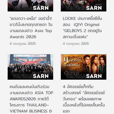
"แตงกวา-เหนือ" ออร่าฉ่ำ!
LOOKE ประกาศชื่อซีซั่น
ขาวโบ๊ะสะกดทุกสายตา ใน
สอง iQIYI Original
งานแถลงข่าว Asia Top
“GELBOYS 2 ตกอยู่ใน
Awards 2026
สถานะติ่งแฟน”
4 กรกฎาคม 2026
4 กรกฎาคม 2026
คนดังและคนบันเทิงร่วม
4 อัศจรรย์แท็กทีม
งานแถลงข่าว ASIA TOP
สร้างสรรค์ “อัศจรรย์จรย์
AWARDS2026 ภายใต้
วันทอง” พร้อมเผยภาพ
โครงการ THAILAND–
เบื้องหลังที่ไม่เคยเห็นครั้ง
VIETNAM BUSINESS &
แรก