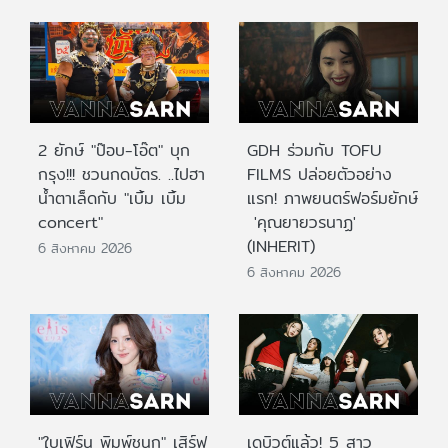
2 ยักษ์ "ป๊อบ-โอ๊ต" บุก
GDH ร่วมกับ TOFU
กรุง!!! ชวนกดบัตร. ..ไปฮา
FILMS ปล่อยตัวอย่าง
น้ำตาเล็ดกับ "เบิ้ม เบิ้ม
แรก! ภาพยนตร์ฟอร์มยักษ์
concert"
'คุณยายวรนาฏ'
(INHERIT)
6 สิงหาคม 2026
6 สิงหาคม 2026
"ใบเฟิร์น พิมพ์ชนก" เสิร์ฟ
เดบิวต์แล้ว! 5 สาว