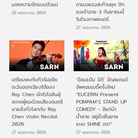
มอยความรักแบบตัวแม่
ดาเมจแรงสะท้านยุค ปัก
ธงเข้าฉาย 3 กันยายนนี้
29 พฤษภาคม 2026
ในโรงภาพยนตร์
27 พฤษภาคม 2026
เตรียมพบกับทัวร์เอเชีย
‘ป๋อมแป๋ม นิติ’ จัดสแตนด์
ตะวันออกเฉียงใต้ของ
อัพคอมเมดี้ครั้งใหม่
Ray Chen นักไวโอลินผู้
“EUCERIN Present
สะกดผู้ชมด้วยเสียงดนตรี
POMPAM’S STAND UP
มาแล้วทั่วโลกกับ Ray
COMEDY - อิแก่บ้า
Chen Violin Recital
น้ำลาย อยู่ยั้งยืนยาย
2026
แบบ SHINE ชรา”
27 พฤษภาคม 2026
27 พฤษภาคม 2026