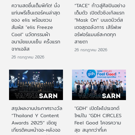
ความสดชื่นเต็มพิกัด! นั่ง
“TACE” ก้าวสู่ศิลปินอย่าง
แท่นพรีเซ็นเตอร์คนล่าสุด
เต็มตัว เปิดตัวซิงเกิลแรก
ของ elis พร้อมชวน
“Mask On” บนเดบิวต์ส
สัมผัส "elis Freeze
เตจสุดอลังการ เสิร์ฟเพ
Cool" นวัตกรรมผ้า
อร์ฟอร์แมนซ์สะกดทุก
อนามัยแบบเย็น ครั้งแรก
สายตา
จากเอลิส
26 กรกฎาคม 2026
26 กรกฎาคม 2026
สรุปผลงานประกาศรางวัล
"GDH" เปิดโผโปรเจกต์
“Thailand Y Content
ใหม่ใน "GDH CIRCLES
Awards 2025” เชิดชู
Feel Good โคจรความ
เกียรติคนหน้าจอ-หลังจอ
สุข สนุกกว่าที่เค