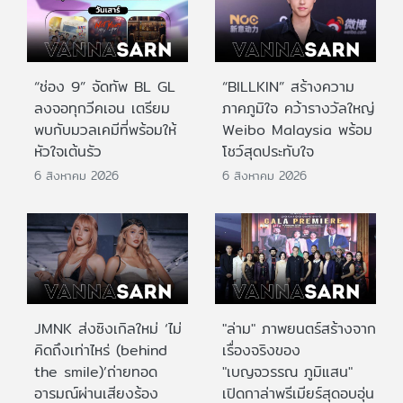
“ช่อง 9” จัดทัพ BL GL
“BILLKIN” สร้างความ
ลงจอทุกวีคเอน เตรียม
ภาคภูมิใจ คว้ารางวัลใหญ่
พบกับมวลเคมีที่พร้อมให้
Weibo Malaysia พร้อม
หัวใจเต้นรัว
โชว์สุดประทับใจ
6 สิงหาคม 2026
6 สิงหาคม 2026
JMNK ส่งซิงเกิลใหม่ ‘ไม่
"ล่าม" ภาพยนตร์สร้างจาก
คิดถึงเท่าไหร่ (behind
เรื่องจริงของ
the smile)’ถ่ายทอด
"เบญจวรรณ ภูมิแสน"
อารมณ์ผ่านเสียงร้อง
เปิดกาล่าพรีเมียร์สุดอบอุ่น