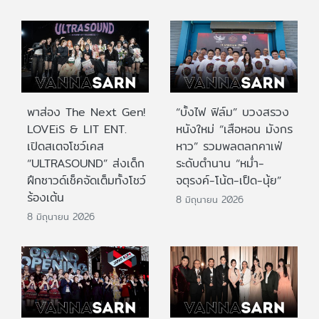
พาส่อง The Next Gen!
“บั้งไฟ ฟิล์ม” บวงสรวง
LOVEiS & LIT ENT.
หนังใหม่ “เสือหอน มังกร
เปิดสเตจโชว์เคส
หาว” รวมพลตลกคาเฟ่
“ULTRASOUND” ส่งเด็ก
ระดับตำนาน “หม่ำ-
ฝึกซาวด์เช็คจัดเต็มทั้งโชว์
จตุรงค์-โน้ต-เป็ด-นุ้ย”
ร้องเต้น
8 มิถุนายน 2026
8 มิถุนายน 2026