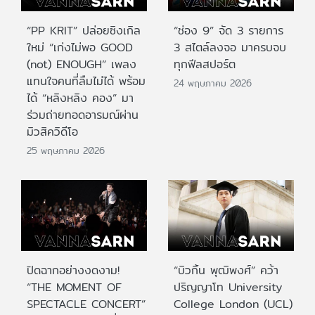
“PP KRIT” ปล่อยซิงเกิล
“ช่อง 9” จัด 3 รายการ
ใหม่ “เก่งไม่พอ GOOD
3 สไตล์ลงจอ มาครบจบ
(not) ENOUGH” เพลง
ทุกฟีลสปอร์ต
แทนใจคนที่ลืมไม่ได้ พร้อม
24 พฤษภาคม 2026
ได้ “หลิงหลิง คอง” มา
ร่วมถ่ายทอดอารมณ์ผ่าน
มิวสิควิดีโอ
25 พฤษภาคม 2026
ปิดฉากอย่างงดงาม!
“บิวกิ้น พุฒิพงศ์” คว้า
“THE MOMENT OF
ปริญญาโท University
SPECTACLE CONCERT”
College London (UCL)