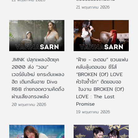
21 พฤษภาคม 2026
JMNK ปลุกเพลงฮิตยุค
“ฝ้าย - อะตอม” ชวนแฟน
2000 ส่ง “วอน”
คลับลุ้นตอนจบ ซีรีส์
เวอร์ชันใหม่ ยกระดับเพลง
“BROKEN (Of) LOVE
ฮิต เติมกลิ่นอาย Diva
หัวใจช้ำรัก” ติดขอบจอ
R&B ถ่ายทอดความคิดถึง
ในงาน BROKEN (Of)
ผ่านเสียงทรงพลัง
LOVE : The Last
Promise
20 พฤษภาคม 2026
19 พฤษภาคม 2026