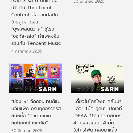
เรื่อง 3 รส 6 นักแสดง
30 มิถุนายน 2026
นำ! ดัน Thai Local
Content ส่งออกศิลปิน
ไทยสู่ตลาดจีน
“บุพเพสันนิวาส” ชูโรง
“ออกัส-เล้ง” ทำเพลงจีน
ร่วมกับ Tencent Music
4 กรกฎาคม 2026
“ช่อง 9” จัดคอนเทนต์แบ
‘เดี่ยวไมโครโฟน’ กลับมา
บอิมแพ็ค ครบทุกอรรถรส
แล้ว! ‘โน้ส อุดม’ เปิดเวที
ยืนหนึ่ง “The main
‘DEAW 16’ เปิดขายบัตร
national media”
4 กรกฎาคมนี้ #เดี่ยว
ไมโครโฟน กลับมาแล้ว
30 มิถุนายน 2026