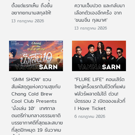
ตั้งแต่แรกเห็น ถึงขั้น
ความเจ็บปวด และกลับมา
อยากยกนามสกุลให้!
เลือกตัวเองอีกครั้ง จาก
‘ขนมจีน กุลมาศ’
13 กรกฎาคม 2026
13 กรกฎาคม 2026
‘GMM SHOW’ ชวน
“FLURE LIFE” คอนเสิร์ต
สัมผัสฤดูแห่งความสุขกับ
ใหญ่ครั้งแรกในชีวิตที่แฟน
Chang Cold Brew
ฟลัวร์พลาดไม่ได้ ด่วน!
Cool Club Presents
บัตรรอบ 2 เปิดจองแล้วที่
‘นั่งเล่น 10’ เทศกาล
I Have Ticket
ดนตรีท่ามกลางธรรมชาติ
6 กรกฎาคม 2026
บรรยากาศดีที่สุดและสบาย
ที่สุดปักหมุด 19 ธันวาคม