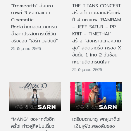
“fromearth” ส่งมหา
THE TITANS CONCERT
กาพย์ 3 ซิงเกิลแนว
สร้างตำนานคอนเสิร์ตแห่ง
Cinematic
ปี 4 มหาเทพ “BAMBAM
Rockถ่ายทอดความทรง
– JEFF SATUR – PP
จำจากประสบการณ์ชีวิต
KRIT – TIMETHAI”
จริงของ "เอิร์ท วสวัตติ์"
สร้าง “สงครามแห่งความ
สุข” สุดตราตรึง ครอง X
25 มิถุนายน 2026
อันดับ 1 ไทย 2 วันซ้อน
ทะยานติดเทรนด์โลก
25 มิถุนายน 2026
“MANG” ขอฝากตัวอีก
เตรียมตามาดู พกหูมาติ่ง!
ครั้ง! ก้าวสู่ศิลปินเดี่ยว
เงี่ยหูฟังเพลงลับของ