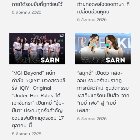
ภายใต้รอยยิ้มที่ถูกซ่อนไว้
ถ่ายทอดพลังของภาษา...ที่
เปลี่ยนชีวิตผู้คน
6 สิงหาคม 2026
6 สิงหาคม 2026
"MGI Beyond" ผนึก
“สมูทอี” เปิดตัว หลิง-
กำลัง "iQIYI" บวงสรวงซี
ออม ร่วมสร้างปรากฎ
รีส์ iQIYI Original
การณ์ผิวใหม่ ชูนวัตกรรม
"Under Her Rules ใต้
#สกินแคร์คนเป็นสิว จาก
เงาจันทรา" เปิดเคมี "อุ้ม–
“เบบี้ เฟซ” สู่ “เบบี้
มีนา" ประกบคู่ครั้งสำคัญ
เฟียส”
ชวนแฟนปักหมุดรอชม 17
6 สิงหาคม 2026
ตุลาคม นี้
6 สิงหาคม 2026