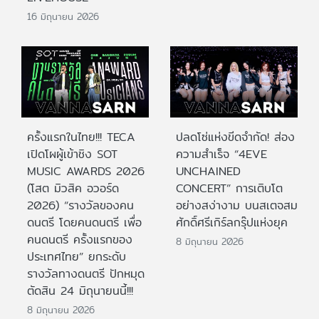
16 มิถุนายน 2026
ครั้งแรกในไทย!!! TECA
ปลดโซ่แห่งขีดจำกัด! ส่อง
เปิดโผผู้เข้าชิง SOT
ความสำเร็จ “4EVE
MUSIC AWARDS 2026
UNCHAINED
(โสต มิวสิค อวอร์ด
CONCERT” การเติบโต
2026) “รางวัลของคน
อย่างสง่างาม บนสเตจสม
ดนตรี โดยคนดนตรี เพื่อ
ศักดิ์ศรีเกิร์ลกรุ๊ปแห่งยุค
คนดนตรี ครั้งแรกของ
8 มิถุนายน 2026
ประเทศไทย” ยกระดับ
รางวัลทางดนตรี ปักหมุด
ตัดสิน 24 มิถุนายนนี้!!!
8 มิถุนายน 2026