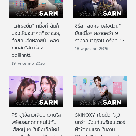
“แค่เธอยิ้ม” หนึ่งที ฉันก็
ซีรีส์ “สงครามส่งด่วน”
มองเห็นอนาคตที่เราจะอยู่
ยืนหนึ่ง!! ผงาดคว้า 9
ด้วยกันอีกหลายปี เพลง
รางวัลนาฏราช ครั้งที่ 17
ใหม่สดใสน่ารักจาก
18 พฤษภาคม 2026
paiiinntt
19 พฤษภาคม 2026
PS ดูโอ้สาวเสียงหวานใส
SKINOXY เปิดตัว “ภูวิ
พร้อมสะกดทุกคนไปกับ
นทร์” นั่งแท่นพรีเซนเตอร์
เสียงนุ่มๆ ในซิงเกิลใหม่
ผิวใสคนแรก ในงาน