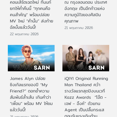
คอนเสิร์ตเฉดใหม่ ที่นนท์
ณ กรุงลอนดอน ประเทศ
ยกให้ค่ำคืนนี้ “ทุกคนคือ
อังกฤษ เป็นอีกก้าวแห่ง
คนสำคัญ” พร้อมปล่อย
ความภูมิใจของศิลปิน
MV ใหม่ “คำนั้น” ส่งท้าย
คุณภาพ
อัลบั้มแล้ววันนี้!
21 พฤษภาคม 2026
22 พฤษภาคม 2026
James Alyn ปล่อย
iQIYI Original Running
ซิงเกิลแรกของปี “My
Man Thailand คว้า
Friend?” ตอกย้ำความ
รางวัลแรกสุดปังบนเวที
สัมพันธ์ล้ำเส้น เกินคำว่า
Kazz Awards “โอ๊ต -
“เพื่อน” พร้อม MV ให้ชม
เจฟ - อิ้งค์” ตัวแทน
แล้ววันนี้!
Agent เป็นปลื้มกระแส
ตอบรับแรงเกินต้าน
21 พฤษภาคม 2026