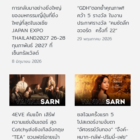
การกลับมาอย่างยิ่งใหญ่
“GDH”ตอกย้ำคุณภาพ!!
ของมหกรรมญี่ปุ่นที่ยิ่ง
คว้า 5 รางวัล ในงาน
ใหญ่ที่สุดในเอเชีย
ประกาศรางวัล “คมชัดลึก
JAPAN EXPO
อวอร์ด ครั้งที่ 22”
THAILAND2027 26-28
29 พฤษภาคม 2026
กุมภาพันธ์ 2027 ที่
เซ็นทรัลเวิลด์
8 มิถุนายน 2026
4EVE คัมแบ็ก เสิร์ฟ
ยลโฉมครั้งแรก 5
ความแซ่บอินเตอร์ สุด
โปสเตอร์งามจับตา
Catchyส่งซิงเกิลอังกฤษ
“อัศจรรย์วันทอง” “อิ้งค์-
“TEA” ชวนฟอร์อายเม้า
หมาก-กลัฟ-ปริมมี่-เฟย”