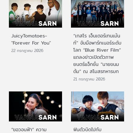
JuicyTomatoes-
“เกสโร เอ็นเตอร์เทนเม้น
"Forever For You"
ท์” จับมือพาร์ทเนอร์ระดับ
โลก “Blue River Film”
22 กรกฎาคม 2026
แถลงข่าวเปิดตัวภาพ
ยนตร์แอ็กชั่น “นายขนม
ต้ม” ณ สโมสรทหารบก
21 กรกฎาคม 2026
“ขอวอนฟ้า” ความ
ฟินตัวบิดไปกับ